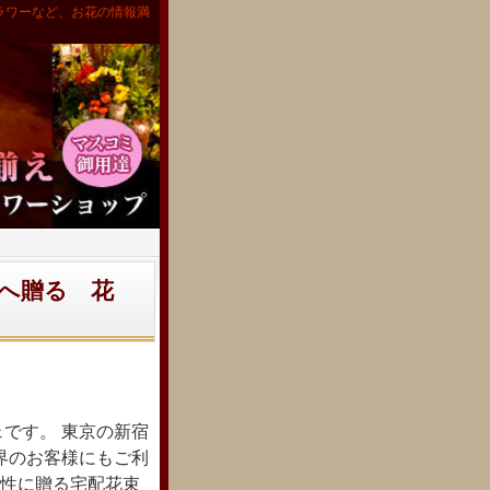
ラワーなど、お花の情報満
へ贈る 花
です。 東京の新宿
界のお客様にもご利
女性に贈る宅配花束