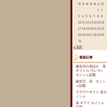
月
火
水
木
金
土
日
1
2
3
4
5
6
7
8
9
10
11
12
13
14
15
16
17
18
19
20
21
22
23
24
25
26
27
28
29
30
31
« 9月
最新記事
誕生日の花ほか 花
ギフト♪いろいろ♪
カノシェ話題
誕生日 花 カノシ
ェ話題
フラワーギフト 花カ
ノシェ
花 ギフト カノシェ