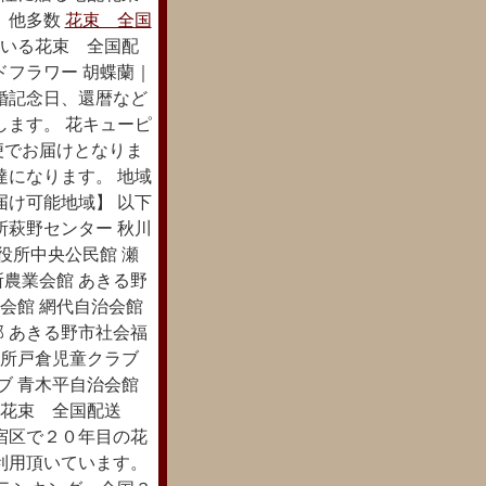
」他多数
花束 全国
いる花束 全国配
ドフラワー 胡蝶蘭｜
婚記念日、還暦など
します。 花キューピ
便でお届けとなりま
達になります。 地域
届け可能地域】 以下
所萩野センター 秋川
役所中央公民館 瀬
所農業会館 あきる野
会館 網代自治会館
部 あきる野市社会福
役所戸倉児童クラブ
ブ 青木平自治会館
花束 全国配送
宿区で２０年目の花
利用頂いています。