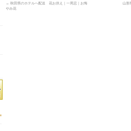
←
秋田県のホテルへ配送 花お供え｜一周忌｜お悔
山形
やみ花