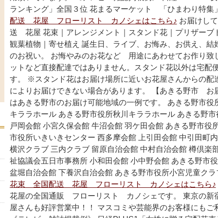
ランキング」全国３位 花まるマーケット 「ひまわり特集
配送 花屋 フローリスト カノシェはこちら♪
お届けして
送 花屋 花束｜アレンジメント｜スタンド花｜プリザーブ
観葉植物｜寄せ植え 誕生日、ライブ、お悔み、お供え、結
のお祝い。 お悔やみのお花など 用途にあわせてお作り致
ットなど直接配達ではありません。スタンド花以外は宅配
す。 ※スタンド花はお届け場所に近いお花屋さんからの配
によりお届けできない場合があります。 【あきる野市 お
はあきる野市のお届け可能地域の一例です。 あきる野市役
キララホール あきる野市役所秋川キララホール あきる野市
戸岡会館 小宮久保会館 牛沼会館 羽ケ田会館 あきる野市役
市役所いきいきセンター 西多摩会館 上引田会館 中引田町内
横沢クラブ 三内クラブ 留原自治会館 中村自治会館 樽倶楽
祉協議会五日市事務所 小和田会館 小中野会館 あきる野市
盆堀自治会館 下養沢自治会館 あきる野市役所小宮児童クラ
花束 全国配送 花屋 フローリスト カノシェはこちら♪
花屋の全国通販 フローリスト カノシェです。 東京の新
屋さんも好評営業中！！ マスコミや芸能界のお客様にもご