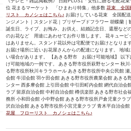
《テレビ・雑誌掲載例》 日経PLUS1「女性に贈る宅配花
位 花まるマーケット 「ひまわり特集」他多数
花束 全国
リスト カノシェはこちら♪
お届けしている花束 全国配送
ンジメント｜スタンド花｜プリザーブドフラワー 胡蝶蘭｜
誕生日、ライブ、お悔み、お供え、結婚記念日、還暦などの
のお花など 用途にあわせてお作り致します。 花キューピ
はありません。スタンド花以外は宅配便でお届けとなります
お届け場所に近いお花屋さんからの配達になります。 地域
い場合があります。 【あきる野市 お届け可能地域】 以
け可能地域の一例です。 あきる野市役所萩野センター 秋川
る野市役所秋川キララホール あきる野市役所中央公民館 瀬
会館 牛沼会館 羽ケ田会館 あきる野市役所農業会館 あきる
ンター 西多摩会館 上引田会館 中引田町内会館 網代自治会館
ラブ 留原自治会館 中村自治会館 樽倶楽部 あきる野市社会
務所 小和田会館 小中野会館 あきる野市役所戸倉児童クラブ
沢自治会館 あきる野市役所小宮児童クラブ 青木平自治会館
花屋 フローリスト カノシェはこちら♪