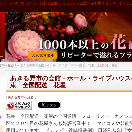
シェ｜花 ギフト カノシェ話題｜誕生日 花 カノシェ話題｜胡蝶蘭｜プリザーブドフ
野市へお届け
»
あきる野市の会館・ホール・ライブハウスへ贈る 花束 全国配送 花屋
あきる野市の会館・ホール・ライブハウス
束 全国配送 花屋
あきる野市へお届け
花束 全国配送 花屋の全国通販 フローリスト カノシェ
区で２０年目の花屋さんも好評営業中！！ マスコミや芸能
用頂いています。 《テレビ・雑誌掲載例》 日経PLUS1「