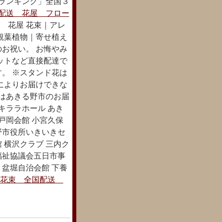
束ランキング」全国３
配送 花屋 フロー
 花屋 花束｜アレ
観葉植物｜寄せ植え
お祝い。 お悔やみ
ットなど直接配達で
。 ※スタンド花は
によりお届けできな
下はあきる野市のお届
キララホール あき
戸岡会館 小宮久保
野市役所いきいきセ
 横沢クラブ 三内ク
福祉協議会五日市事
 盆堀自治会館 下養
花束 全国配送