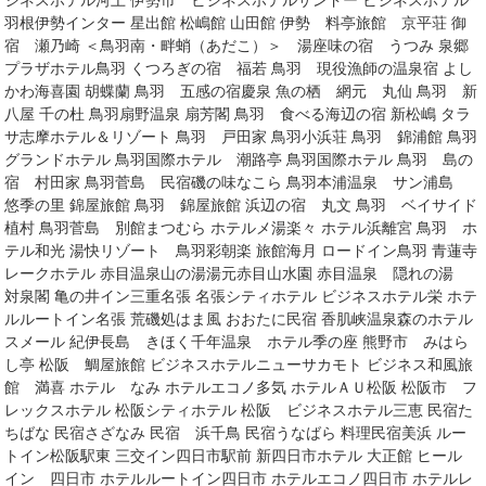
ジネスホテル河上 伊勢市 ビジネスホテルサンドー ビジネスホテル
羽根伊勢インター 星出館 松嶋館 山田館 伊勢 料亭旅館 京平荘 御
宿 瀬乃崎 ＜鳥羽南・畔蛸（あだこ）＞ 湯座味の宿 うつみ 泉郷
プラザホテル鳥羽 くつろぎの宿 福若 鳥羽 現役漁師の温泉宿 よし
かわ海喜園 胡蝶蘭 鳥羽 五感の宿慶泉 魚の栖 網元 丸仙 鳥羽 新
八屋 千の杜 鳥羽扇野温泉 扇芳閣 鳥羽 食べる海辺の宿 新松嶋 タラ
サ志摩ホテル＆リゾート 鳥羽 戸田家 鳥羽小浜荘 鳥羽 錦浦館 鳥羽
グランドホテル 鳥羽国際ホテル 潮路亭 鳥羽国際ホテル 鳥羽 島の
宿 村田家 鳥羽菅島 民宿磯の味なこら 鳥羽本浦温泉 サン浦島
悠季の里 錦屋旅館 鳥羽 錦屋旅館 浜辺の宿 丸文 鳥羽 ベイサイド
植村 鳥羽菅島 別館まつむら ホテルメ湯楽々 ホテル浜離宮 鳥羽 ホ
テル和光 湯快リゾート 鳥羽彩朝楽 旅館海月 ロードイン鳥羽 青蓮寺
レークホテル 赤目温泉山の湯湯元赤目山水園 赤目温泉 隠れの湯
対泉閣 亀の井イン三重名張 名張シティホテル ビジネスホテル栄 ホテ
ルルートイン名張 荒磯処はま風 おおたに民宿 香肌峡温泉森のホテル
スメール 紀伊長島 きほく千年温泉 ホテル季の座 熊野市 みはら
し亭 松阪 鯛屋旅館 ビジネスホテルニューサカモト ビジネス和風旅
館 満喜 ホテル なみ ホテルエコノ多気 ホテルＡＵ松阪 松阪市 フ
レックスホテル 松阪シティホテル 松阪 ビジネスホテル三恵 民宿た
ちばな 民宿さざなみ 民宿 浜千鳥 民宿うなばら 料理民宿美浜 ルー
トイン松阪駅東 三交イン四日市駅前 新四日市ホテル 大正館 ヒール
イン 四日市 ホテルルートイン四日市 ホテルエコノ四日市 ホテルレ