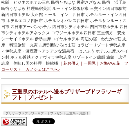
松阪 ビジネスホテル三恵 民宿たちばな 民宿さざなみ 民宿 浜千鳥
民宿うなばら 料理民宿美浜 ルートイン松阪駅東 三交イン四日市駅前
新四日市ホテル 大正館 ヒール イン 四日市 ホテルルートイン四日
市 ホテルエコノ四日市 ホテルレオパレス四日市 ホテルサンルート四
日市 四日市アーバンホテル 四日市シティホテル 四日市都ホテル 四日
市シティホテルアネックス ロワジールホテル四日市 三重鵜方 安乗
シーサイドホテル 伊勢志摩ロイヤルホテル 海辺の宿 わたかの荘 志
摩 料理旅館 丸寅 志摩別邸ひろはま荘 セラピーリゾート伊勢志摩
＜伊勢志摩・渡鹿野＞アジアンな温泉宿 はいふう ホテル志摩スペイ
ン村 ホテル近鉄アクアヴィラ伊勢志摩 リゾートイン磯部 旅館 忠洋
志摩 美味し国の料理 旅館橘
｜花お供え｜一周忌｜お悔やみ花 フ
ローリスト カノシェはこちら♪
三重県のホテルへ送るプリザーブドフラワーギ
フト｜プレゼント
プリザーブドフラワーギフト｜プレゼント三重県へお届け