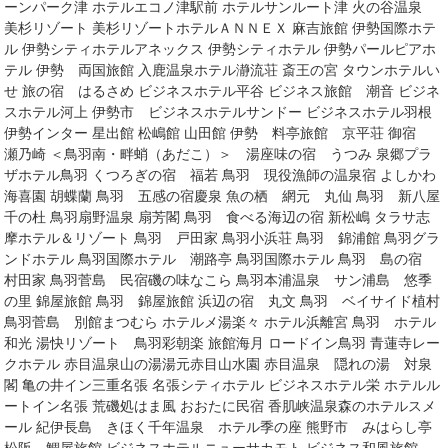
ーンパーク津 ホテルエコノ津駅前 ホテルサンルート津 火の谷温泉
美杉リゾート 美杉リゾートホテルＡＮＮＥＸ 麻吉旅館 伊勢国際ホテ
ル 伊勢シティホテルアネックス 伊勢シティホテル 伊勢パールピアホ
テル 伊勢 両国旅館 入鹿温泉ホテル瀞流荘 斎王の宮 タウンホテルい
せ 旅の宿 はるさめ ビジネスホテル平谷 ビジネス旅館 潮音 ビジネ
スホテル河上 伊勢市 ビジネスホテルサンドー ビジネスホテル羽根
伊勢インター 星出館 松嶋館 山田館 伊勢 料亭旅館 京平荘 御宿
瀬乃崎 ＜鳥羽南・畔蛸（あだこ）＞ 湯座味の宿 うつみ 泉郷プラ
ザホテル鳥羽 くつろぎの宿 福若 鳥羽 現役漁師の温泉宿 よしかわ
海喜園 胡蝶蘭 鳥羽 五感の宿慶泉 魚の栖 網元 丸仙 鳥羽 新八屋
千の杜 鳥羽扇野温泉 扇芳閣 鳥羽 食べる海辺の宿 新松嶋 タラサ志
摩ホテル＆リゾート 鳥羽 戸田家 鳥羽小浜荘 鳥羽 錦浦館 鳥羽グラ
ンドホテル 鳥羽国際ホテル 潮路亭 鳥羽国際ホテル 鳥羽 島の宿
村田家 鳥羽菅島 民宿磯の味なこら 鳥羽本浦温泉 サン浦島 悠季
の里 錦屋旅館 鳥羽 錦屋旅館 浜辺の宿 丸文 鳥羽 ベイサイド植村
鳥羽菅島 別館まつむら ホテルメ湯楽々 ホテル浜離宮 鳥羽 ホテル
和光 湯快リゾート 鳥羽彩朝楽 旅館海月 ロードイン鳥羽 青蓮寺レー
クホテル 赤目温泉山の湯湯元赤目山水園 赤目温泉 隠れの湯 対泉
閣 亀の井イン三重名張 名張シティホテル ビジネスホテル栄 ホテルル
ートイン名張 荒磯処はま風 おおたに民宿 香肌峡温泉森のホテルスメ
ール 紀伊長島 きほく千年温泉 ホテル季の座 熊野市 みはらし亭