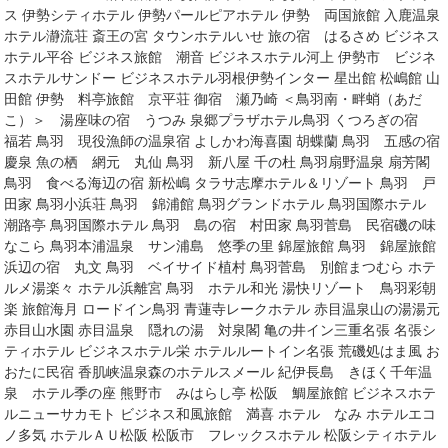
ス 伊勢シティホテル 伊勢パールピアホテル 伊勢 両国旅館 入鹿温泉
ホテル瀞流荘 斎王の宮 タウンホテルいせ 旅の宿 はるさめ ビジネス
ホテル平谷 ビジネス旅館 潮音 ビジネスホテル河上 伊勢市 ビジネ
スホテルサンドー ビジネスホテル羽根伊勢インター 星出館 松嶋館 山
田館 伊勢 料亭旅館 京平荘 御宿 瀬乃崎 ＜鳥羽南・畔蛸（あだ
こ）＞ 湯座味の宿 うつみ 泉郷プラザホテル鳥羽 くつろぎの宿
福若 鳥羽 現役漁師の温泉宿 よしかわ海喜園 胡蝶蘭 鳥羽 五感の宿
慶泉 魚の栖 網元 丸仙 鳥羽 新八屋 千の杜 鳥羽扇野温泉 扇芳閣
鳥羽 食べる海辺の宿 新松嶋 タラサ志摩ホテル＆リゾート 鳥羽 戸
田家 鳥羽小浜荘 鳥羽 錦浦館 鳥羽グランドホテル 鳥羽国際ホテル
潮路亭 鳥羽国際ホテル 鳥羽 島の宿 村田家 鳥羽菅島 民宿磯の味
なこら 鳥羽本浦温泉 サン浦島 悠季の里 錦屋旅館 鳥羽 錦屋旅館
浜辺の宿 丸文 鳥羽 ベイサイド植村 鳥羽菅島 別館まつむら ホテ
ルメ湯楽々 ホテル浜離宮 鳥羽 ホテル和光 湯快リゾート 鳥羽彩朝
楽 旅館海月 ロードイン鳥羽 青蓮寺レークホテル 赤目温泉山の湯湯元
赤目山水園 赤目温泉 隠れの湯 対泉閣 亀の井イン三重名張 名張シ
ティホテル ビジネスホテル栄 ホテルルートイン名張 荒磯処はま風 お
おたに民宿 香肌峡温泉森のホテルスメール 紀伊長島 きほく千年温
泉 ホテル季の座 熊野市 みはらし亭 松阪 鯛屋旅館 ビジネスホテ
ルニューサカモト ビジネス和風旅館 満喜 ホテル なみ ホテルエコ
ノ多気 ホテルＡＵ松阪 松阪市 フレックスホテル 松阪シティホテル