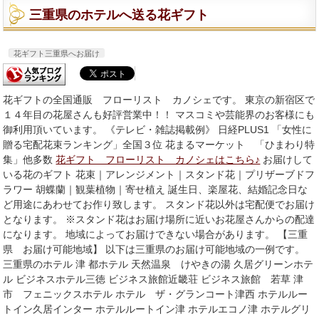
三重県のホテルへ送る花ギフト
花ギフト三重県へお届け
花ギフトの全国通販 フローリスト カノシェです。 東京の新宿区で
１４年目の花屋さんも好評営業中！！ マスコミや芸能界のお客様にも
御利用頂いています。 《テレビ・雑誌掲載例》 日経PLUS1 「女性に
贈る宅配花束ランキング」全国３位 花まるマーケット 「ひまわり特
集」他多数
花ギフト フローリスト カノシェはこちら♪
お届けして
いる花のギフト 花束｜アレンジメント｜スタンド花｜プリザーブドフ
ラワー 胡蝶蘭｜観葉植物｜寄せ植え 誕生日、楽屋花、結婚記念日な
ど用途にあわせてお作り致します。 スタンド花以外は宅配便でお届け
となります。 ※スタンド花はお届け場所に近いお花屋さんからの配達
になります。 地域によってお届けできない場合があります。 【三重
県 お届け可能地域】 以下は三重県のお届け可能地域の一例です。
三重県のホテル 津 都ホテル 天然温泉 けやきの湯 久居グリーンホテ
ル ビジネスホテル三徳 ビジネス旅館近畿荘 ビジネス旅館 若草 津
市 フェニックスホテル ホテル ザ・グランコート津西 ホテルルー
トイン久居インター ホテルルートイン津 ホテルエコノ津 ホテルグリ