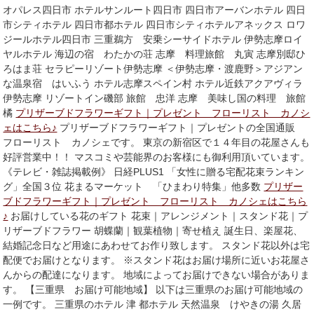
オパレス四日市 ホテルサンルート四日市 四日市アーバンホテル 四日
市シティホテル 四日市都ホテル 四日市シティホテルアネックス ロワ
ジールホテル四日市 三重鵜方 安乗シーサイドホテル 伊勢志摩ロイ
ヤルホテル 海辺の宿 わたかの荘 志摩 料理旅館 丸寅 志摩別邸ひ
ろはま荘 セラピーリゾート伊勢志摩 ＜伊勢志摩・渡鹿野＞アジアン
な温泉宿 はいふう ホテル志摩スペイン村 ホテル近鉄アクアヴィラ
伊勢志摩 リゾートイン磯部 旅館 忠洋 志摩 美味し国の料理 旅館
橘
プリザーブドフラワーギフト｜プレゼント フローリスト カノシ
ェはこちら♪
プリザーブドフラワーギフト｜プレゼントの全国通販
フローリスト カノシェです。 東京の新宿区で１４年目の花屋さんも
好評営業中！！ マスコミや芸能界のお客様にも御利用頂いています。
《テレビ・雑誌掲載例》 日経PLUS1 「女性に贈る宅配花束ランキン
グ」全国３位 花まるマーケット 「ひまわり特集」他多数
プリザー
ブドフラワーギフト｜プレゼント フローリスト カノシェはこちら
♪
お届けしている花のギフト 花束｜アレンジメント｜スタンド花｜プ
リザーブドフラワー 胡蝶蘭｜観葉植物｜寄せ植え 誕生日、楽屋花、
結婚記念日など用途にあわせてお作り致します。 スタンド花以外は宅
配便でお届けとなります。 ※スタンド花はお届け場所に近いお花屋さ
んからの配達になります。 地域によってお届けできない場合がありま
す。 【三重県 お届け可能地域】 以下は三重県のお届け可能地域の
一例です。 三重県のホテル 津 都ホテル 天然温泉 けやきの湯 久居