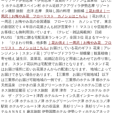
ーリゾート伊勢志摩 ＜伊勢志摩・渡鹿野＞アジアンな温泉宿 はいふ
う ホテル志摩スペイン村 ホテル近鉄アクアヴィラ伊勢志摩 リゾート
イン磯部 旅館 忠洋 志摩 美味し国の料理 旅館橘
｜花お供え｜一
周忌｜お悔やみ花 フローリスト カノシェはこちら♪
｜花お供え｜
一周忌｜お悔やみ花の全国通販 フローリスト カノシェです。 東京
の新宿区で１４年目の花屋さんも好評営業中！！ マスコミや芸能界の
お客様にも御利用頂いています。 《テレビ・雑誌掲載例》 日経
PLUS1 「女性に贈る宅配花束ランキング」全国３位 花まるマーケッ
ト 「ひまわり特集」他多数
｜花お供え｜一周忌｜お悔やみ花 フロ
ーリスト カノシェはこちら♪
お届けしている花のギフト 花束｜アレ
ンジメント｜スタンド花｜プリザーブドフラワー 胡蝶蘭｜観葉植物｜
寄せ植え 誕生日、楽屋花、結婚記念日など用途にあわせてお作り致し
ます。 スタンド花以外は宅配便でお届けとなります。 ※スタンド花
はお届け場所に近いお花屋さんからの配達になります。 地域によって
お届けできない場合があります。 【三重県 お届け可能地域】 以下
は三重県のお届け可能地域の一例です。 三重県のホテル 津 都ホテル
天然温泉 けやきの湯 久居グリーンホテル ビジネスホテル三徳 ビジ
ネス旅館近畿荘 ビジネス旅館 若草 津市 フェニックスホテル ホテ
ル ザ・グランコート津西 ホテルルートイン久居インター ホテルル
ートイン津 ホテルエコノ津 ホテルグリーンパーク津 ホテルエコノ津
駅前 ホテルサンルート津 火の谷温泉 美杉リゾート 美杉リゾートホ
テルＡＮＮＥＸ 麻吉旅館 伊勢国際ホテル 伊勢シティホテルアネック