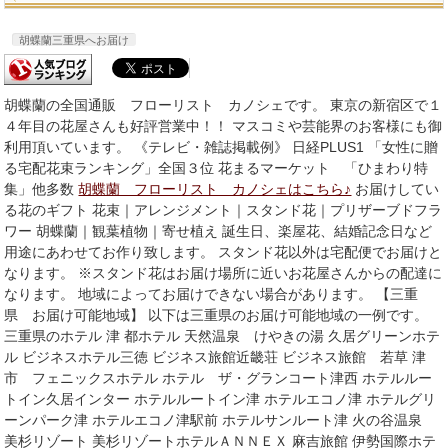
胡蝶蘭三重県へお届け
胡蝶蘭の全国通販 フローリスト カノシェです。 東京の新宿区で１
４年目の花屋さんも好評営業中！！ マスコミや芸能界のお客様にも御
利用頂いています。 《テレビ・雑誌掲載例》 日経PLUS1 「女性に贈
る宅配花束ランキング」全国３位 花まるマーケット 「ひまわり特
集」他多数
胡蝶蘭 フローリスト カノシェはこちら♪
お届けしてい
る花のギフト 花束｜アレンジメント｜スタンド花｜プリザーブドフラ
ワー 胡蝶蘭｜観葉植物｜寄せ植え 誕生日、楽屋花、結婚記念日など
用途にあわせてお作り致します。 スタンド花以外は宅配便でお届けと
なります。 ※スタンド花はお届け場所に近いお花屋さんからの配達に
なります。 地域によってお届けできない場合があります。 【三重
県 お届け可能地域】 以下は三重県のお届け可能地域の一例です。
三重県のホテル 津 都ホテル 天然温泉 けやきの湯 久居グリーンホテ
ル ビジネスホテル三徳 ビジネス旅館近畿荘 ビジネス旅館 若草 津
市 フェニックスホテル ホテル ザ・グランコート津西 ホテルルー
トイン久居インター ホテルルートイン津 ホテルエコノ津 ホテルグリ
ーンパーク津 ホテルエコノ津駅前 ホテルサンルート津 火の谷温泉
美杉リゾート 美杉リゾートホテルＡＮＮＥＸ 麻吉旅館 伊勢国際ホテ