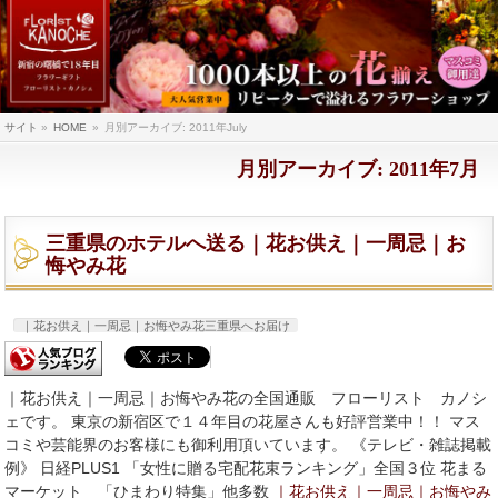
サイト
»
HOME
»
月別アーカイブ: 2011年July
月別アーカイブ: 2011年7月
三重県のホテルへ送る｜花お供え｜一周忌｜お
悔やみ花
｜花お供え｜一周忌｜お悔やみ花三重県へお届け
｜花お供え｜一周忌｜お悔やみ花の全国通販 フローリスト カノシ
ェです。 東京の新宿区で１４年目の花屋さんも好評営業中！！ マス
コミや芸能界のお客様にも御利用頂いています。 《テレビ・雑誌掲載
例》 日経PLUS1 「女性に贈る宅配花束ランキング」全国３位 花まる
マーケット 「ひまわり特集」他多数
｜花お供え｜一周忌｜お悔やみ