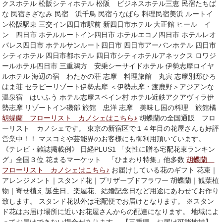
クスホテル 松阪シティホテル 松阪 ビジネスホテル三恵 民宿たちば
な 民宿さざなみ 民宿 浜千鳥 民宿うなばら 料理民宿美浜 ルートイ
ン松阪駅東 三交イン四日市駅前 新四日市ホテル 大正館 ヒール イ
ン 四日市 ホテルルートイン四日市 ホテルエコノ四日市 ホテルレオ
パレス四日市 ホテルサンルート四日市 四日市アーバンホテル 四日市
シティホテル 四日市都ホテル 四日市シティホテルアネックス ロワジ
ールホテル四日市 三重鵜方 安乗シーサイドホテル 伊勢志摩ロイヤ
ルホテル 海辺の宿 わたかの荘 志摩 料理旅館 丸寅 志摩別邸ひろ
はま荘 セラピーリゾート伊勢志摩 ＜伊勢志摩・渡鹿野＞アジアンな
温泉宿 はいふう ホテル志摩スペイン村 ホテル近鉄アクアヴィラ伊
勢志摩 リゾートイン磯部 旅館 忠洋 志摩 美味し国の料理 旅館橘
胡蝶蘭 フローリスト カノシェはこちら♪
胡蝶蘭の全国通販 フロ
ーリスト カノシェです。 東京の新宿区で１４年目の花屋さんも好評
営業中！！ マスコミや芸能界のお客様にも御利用頂いています。
《テレビ・雑誌掲載例》 日経PLUS1 「女性に贈る宅配花束ランキン
グ」全国３位 花まるマーケット 「ひまわり特集」他多数
胡蝶蘭
フローリスト カノシェはこちら♪
お届けしている花のギフト 花束｜
アレンジメント｜スタンド花｜プリザーブドフラワー 胡蝶蘭｜観葉植
物｜寄せ植え 誕生日、楽屋花、結婚記念日など用途にあわせてお作り
致します。 スタンド花以外は宅配便でお届けとなります。 ※スタン
ド花はお届け場所に近いお花屋さんからの配達になります。 地域によ