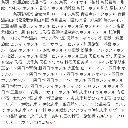
鳥羽 錦屋旅館 浜辺の宿 丸文 鳥羽 ベイサイド植村 鳥羽菅島 別
館まつむら ホテルメ湯楽々 ホテル浜離宮 鳥羽 ホテル和光 湯快リゾ
ート 鳥羽彩朝楽 旅館海月 ロードイン鳥羽 青蓮寺レークホテル 赤目
温泉山の湯湯元赤目山水園 赤目温泉 隠れの湯 対泉閣 亀の井イン
三重名張 名張シティホテル ビジネスホテル栄 ホテルルートイン名張
荒磯処はま風 おおたに民宿 香肌峡温泉森のホテルスメール 紀伊長
島 きほく千年温泉 ホテル季の座 熊野市 みはらし亭 松阪 鯛屋
旅館 ビジネスホテルニューサカモト ビジネス和風旅館 満喜 ホテ
ル なみ ホテルエコノ多気 ホテルＡＵ松阪 松阪市 フレックスホテ
ル 松阪シティホテル 松阪 ビジネスホテル三恵 民宿たちばな 民宿さ
ざなみ 民宿 浜千鳥 民宿うなばら 料理民宿美浜 ルートイン松阪駅東
三交イン四日市駅前 新四日市ホテル 大正館 ヒール イン 四日市 ホ
テルルートイン四日市 ホテルエコノ四日市 ホテルレオパレス四日市
ホテルサンルート四日市 四日市アーバンホテル 四日市シティホテル
四日市都ホテル 四日市シティホテルアネックス ロワジールホテル四
日市 三重鵜方 安乗シーサイドホテル 伊勢志摩ロイヤルホテル 海辺
の宿 わたかの荘 志摩 料理旅館 丸寅 志摩別邸ひろはま荘 セラピ
ーリゾート伊勢志摩 ＜伊勢志摩・渡鹿野＞アジアンな温泉宿 はいふ
う ホテル志摩スペイン村 ホテル近鉄アクアヴィラ伊勢志摩 リゾート
イン磯部 旅館 忠洋 志摩 美味し国の料理 旅館橘
花ギフト フロ
ーリスト カノシェはこちら♪