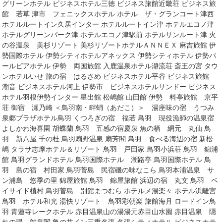
グリーンホテル ビジネスホテル三徳 ビジネス旅館近畿荘 ビジネス旅
館 若草 津市 フェニックスホテル ホテル ザ・グランコート津西
ホテルルートイン久居インター ホテルルートイン津 ホテルエコノ津
ホテルグリーンパーク津 ホテルエコノ津駅前 ホテルサンルート津 火
の谷温泉 美杉リゾート 美杉リゾートホテルＡＮＮＥＸ 麻吉旅館 伊
勢国際ホテル 伊勢シティホテルアネックス 伊勢シティホテル 伊勢パ
ールピアホテル 伊勢 両国旅館 入鹿温泉ホテル瀞流荘 斎王の宮 タウ
ンホテルいせ 旅の宿 はるさめ ビジネスホテル平谷 ビジネス旅館
潮音 ビジネスホテル河上 伊勢市 ビジネスホテルサンドー ビジネス
ホテル羽根伊勢インター 星出館 松嶋館 山田館 伊勢 料亭旅館 京平
荘 御宿 瀬乃崎 ＜鳥羽南・畔蛸（あだこ）＞ 湯座味の宿 うつみ
泉郷プラザホテル鳥羽 くつろぎの宿 福若 鳥羽 現役漁師の温泉宿
よしかわ海喜園 胡蝶蘭 鳥羽 五感の宿慶泉 魚の栖 網元 丸仙 鳥
羽 新八屋 千の杜 鳥羽扇野温泉 扇芳閣 鳥羽 食べる海辺の宿 新松
嶋 タラサ志摩ホテル＆リゾート 鳥羽 戸田家 鳥羽小浜荘 鳥羽 錦浦
館 鳥羽グランドホテル 鳥羽国際ホテル 潮路亭 鳥羽国際ホテル 鳥
羽 島の宿 村田家 鳥羽菅島 民宿磯の味なこら 鳥羽本浦温泉 サ
ン浦島 悠季の里 錦屋旅館 鳥羽 錦屋旅館 浜辺の宿 丸文 鳥羽 ベ
イサイド植村 鳥羽菅島 別館まつむら ホテルメ湯楽々 ホテル浜離宮
鳥羽 ホテル和光 湯快リゾート 鳥羽彩朝楽 旅館海月 ロードイン鳥
羽 青蓮寺レークホテル 赤目温泉山の湯湯元赤目山水園 赤目温泉 隠