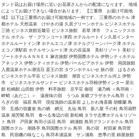
タンド花はお届け場所に近いお花屋さんからの配達になります。 地域
によってお届けできない場合があります。 【三重県 お届け可能地
域】 以下は三重県のお届け可能地域の一例です。 三重県のホテル 津
都ホテル 天然温泉 けやきの湯 久居グリーンホテル ビジネスホテル
三徳 ビジネス旅館近畿荘 ビジネス旅館 若草 津市 フェニックスホ
テル ホテル ザ・グランコート津西 ホテルルートイン久居インター
ホテルルートイン津 ホテルエコノ津 ホテルグリーンパーク津 ホテル
エコノ津駅前 ホテルサンルート津 火の谷温泉 美杉リゾート 美杉リ
ゾートホテルＡＮＮＥＸ 麻吉旅館 伊勢国際ホテル 伊勢シティホテル
アネックス 伊勢シティホテル 伊勢パールピアホテル 伊勢 両国旅館
入鹿温泉ホテル瀞流荘 斎王の宮 タウンホテルいせ 旅の宿 はるさめ
ビジネスホテル平谷 ビジネス旅館 潮音 ビジネスホテル河上 伊勢
市 ビジネスホテルサンドー ビジネスホテル羽根伊勢インター 星出
館 松嶋館 山田館 伊勢 料亭旅館 京平荘 御宿 瀬乃崎 ＜鳥羽南・
畔蛸（あだこ）＞ 湯座味の宿 うつみ 泉郷プラザホテル鳥羽 くつ
ろぎの宿 福若 鳥羽 現役漁師の温泉宿 よしかわ海喜園 胡蝶蘭 鳥
羽 五感の宿慶泉 魚の栖 網元 丸仙 鳥羽 新八屋 千の杜 鳥羽扇野
温泉 扇芳閣 鳥羽 食べる海辺の宿 新松嶋 タラサ志摩ホテル＆リゾー
ト 鳥羽 戸田家 鳥羽小浜荘 鳥羽 錦浦館 鳥羽グランドホテル 鳥羽
国際ホテル 潮路亭 鳥羽国際ホテル 鳥羽 島の宿 村田家 鳥羽菅
島 民宿磯の味なこら 鳥羽本浦温泉 サン浦島 悠季の里 錦屋旅館