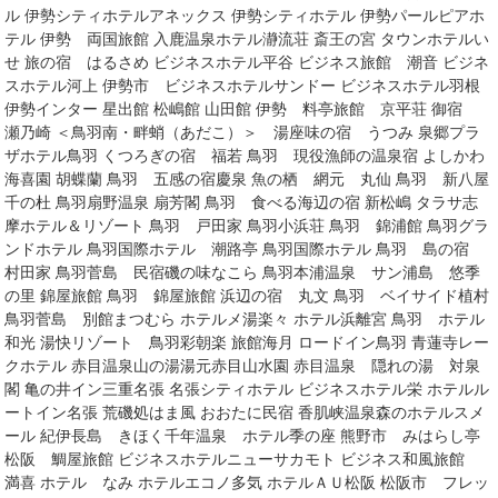
ル 伊勢シティホテルアネックス 伊勢シティホテル 伊勢パールピアホ
テル 伊勢 両国旅館 入鹿温泉ホテル瀞流荘 斎王の宮 タウンホテルい
せ 旅の宿 はるさめ ビジネスホテル平谷 ビジネス旅館 潮音 ビジネ
スホテル河上 伊勢市 ビジネスホテルサンドー ビジネスホテル羽根
伊勢インター 星出館 松嶋館 山田館 伊勢 料亭旅館 京平荘 御宿
瀬乃崎 ＜鳥羽南・畔蛸（あだこ）＞ 湯座味の宿 うつみ 泉郷プラ
ザホテル鳥羽 くつろぎの宿 福若 鳥羽 現役漁師の温泉宿 よしかわ
海喜園 胡蝶蘭 鳥羽 五感の宿慶泉 魚の栖 網元 丸仙 鳥羽 新八屋
千の杜 鳥羽扇野温泉 扇芳閣 鳥羽 食べる海辺の宿 新松嶋 タラサ志
摩ホテル＆リゾート 鳥羽 戸田家 鳥羽小浜荘 鳥羽 錦浦館 鳥羽グラ
ンドホテル 鳥羽国際ホテル 潮路亭 鳥羽国際ホテル 鳥羽 島の宿
村田家 鳥羽菅島 民宿磯の味なこら 鳥羽本浦温泉 サン浦島 悠季
の里 錦屋旅館 鳥羽 錦屋旅館 浜辺の宿 丸文 鳥羽 ベイサイド植村
鳥羽菅島 別館まつむら ホテルメ湯楽々 ホテル浜離宮 鳥羽 ホテル
和光 湯快リゾート 鳥羽彩朝楽 旅館海月 ロードイン鳥羽 青蓮寺レー
クホテル 赤目温泉山の湯湯元赤目山水園 赤目温泉 隠れの湯 対泉
閣 亀の井イン三重名張 名張シティホテル ビジネスホテル栄 ホテルル
ートイン名張 荒磯処はま風 おおたに民宿 香肌峡温泉森のホテルスメ
ール 紀伊長島 きほく千年温泉 ホテル季の座 熊野市 みはらし亭
松阪 鯛屋旅館 ビジネスホテルニューサカモト ビジネス和風旅館
満喜 ホテル なみ ホテルエコノ多気 ホテルＡＵ松阪 松阪市 フレッ