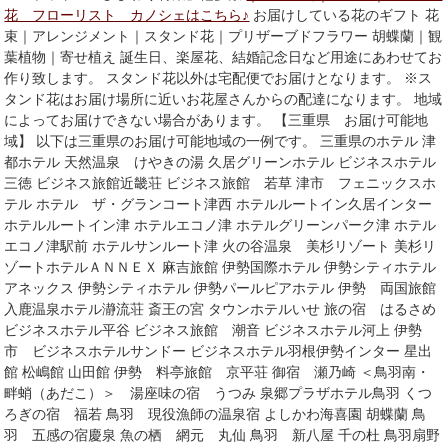
花 フローリスト カノシェはこちら♪
お届けしている花のギフト 花
束｜アレンジメント｜スタンド花｜プリザーブドフラワー 胡蝶蘭｜観
葉植物｜寄せ植え 誕生日、楽屋花、結婚記念日など用途にあわせてお
作り致します。 スタンド花以外は宅配便でお届けとなります。 ※ス
タンド花はお届け場所に近いお花屋さんからの配達になります。 地域
によってお届けできない場合があります。 【三重県 お届け可能地
域】 以下は三重県のお届け可能地域の一例です。 三重県のホテル 津
都ホテル 天然温泉 けやきの湯 久居グリーンホテル ビジネスホテル
三徳 ビジネス旅館近畿荘 ビジネス旅館 若草 津市 フェニックスホ
テル ホテル ザ・グランコート津西 ホテルルートイン久居インター
ホテルルートイン津 ホテルエコノ津 ホテルグリーンパーク津 ホテル
エコノ津駅前 ホテルサンルート津 火の谷温泉 美杉リゾート 美杉リ
ゾートホテルＡＮＮＥＸ 麻吉旅館 伊勢国際ホテル 伊勢シティホテル
アネックス 伊勢シティホテル 伊勢パールピアホテル 伊勢 両国旅館
入鹿温泉ホテル瀞流荘 斎王の宮 タウンホテルいせ 旅の宿 はるさめ
ビジネスホテル平谷 ビジネス旅館 潮音 ビジネスホテル河上 伊勢
市 ビジネスホテルサンドー ビジネスホテル羽根伊勢インター 星出
館 松嶋館 山田館 伊勢 料亭旅館 京平荘 御宿 瀬乃崎 ＜鳥羽南・
畔蛸（あだこ）＞ 湯座味の宿 うつみ 泉郷プラザホテル鳥羽 くつ
ろぎの宿 福若 鳥羽 現役漁師の温泉宿 よしかわ海喜園 胡蝶蘭 鳥
羽 五感の宿慶泉 魚の栖 網元 丸仙 鳥羽 新八屋 千の杜 鳥羽扇野