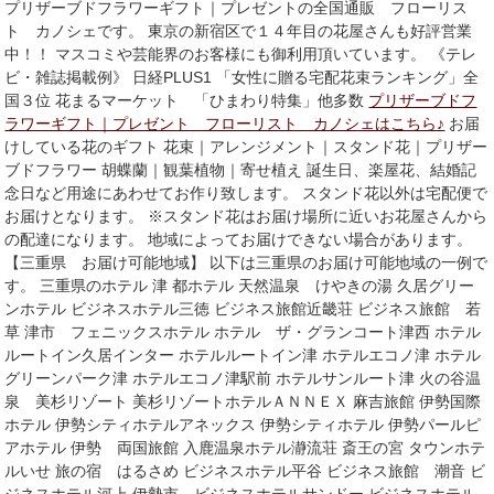
プリザーブドフラワーギフト｜プレゼントの全国通販 フローリス
ト カノシェです。 東京の新宿区で１４年目の花屋さんも好評営業
中！！ マスコミや芸能界のお客様にも御利用頂いています。 《テレ
ビ・雑誌掲載例》 日経PLUS1 「女性に贈る宅配花束ランキング」全
国３位 花まるマーケット 「ひまわり特集」他多数
プリザーブドフ
ラワーギフト｜プレゼント フローリスト カノシェはこちら♪
お届
けしている花のギフト 花束｜アレンジメント｜スタンド花｜プリザー
ブドフラワー 胡蝶蘭｜観葉植物｜寄せ植え 誕生日、楽屋花、結婚記
念日など用途にあわせてお作り致します。 スタンド花以外は宅配便で
お届けとなります。 ※スタンド花はお届け場所に近いお花屋さんから
の配達になります。 地域によってお届けできない場合があります。
【三重県 お届け可能地域】 以下は三重県のお届け可能地域の一例で
す。 三重県のホテル 津 都ホテル 天然温泉 けやきの湯 久居グリー
ンホテル ビジネスホテル三徳 ビジネス旅館近畿荘 ビジネス旅館 若
草 津市 フェニックスホテル ホテル ザ・グランコート津西 ホテル
ルートイン久居インター ホテルルートイン津 ホテルエコノ津 ホテル
グリーンパーク津 ホテルエコノ津駅前 ホテルサンルート津 火の谷温
泉 美杉リゾート 美杉リゾートホテルＡＮＮＥＸ 麻吉旅館 伊勢国際
ホテル 伊勢シティホテルアネックス 伊勢シティホテル 伊勢パールピ
アホテル 伊勢 両国旅館 入鹿温泉ホテル瀞流荘 斎王の宮 タウンホテ
ルいせ 旅の宿 はるさめ ビジネスホテル平谷 ビジネス旅館 潮音 ビ