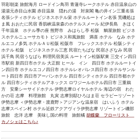
羽彩朝楽 旅館海月 ロードイン鳥羽 青蓮寺レークホテル 赤目温泉山の
湯湯元赤目山水園 赤目温泉 隠れの湯 対泉閣 亀の井イン三重名張
名張シティホテル ビジネスホテル栄 ホテルルートイン名張 荒磯処は
ま風 おおたに民宿 香肌峡温泉森のホテルスメール 紀伊長島 きほく
千年温泉 ホテル季の座 熊野市 みはらし亭 松阪 鯛屋旅館 ビジネ
スホテルニューサカモト ビジネス和風旅館 満喜 ホテル なみ ホテ
ルエコノ多気 ホテルＡＵ松阪 松阪市 フレックスホテル 松阪シティ
ホテル 松阪 ビジネスホテル三恵 民宿たちばな 民宿さざなみ 民宿
浜千鳥 民宿うなばら 料理民宿美浜 ルートイン松阪駅東 三交イン四日
市駅前 新四日市ホテル 大正館 ヒール イン 四日市 ホテルルートイ
ン四日市 ホテルエコノ四日市 ホテルレオパレス四日市 ホテルサンル
ート四日市 四日市アーバンホテル 四日市シティホテル 四日市都ホテ
ル 四日市シティホテルアネックス ロワジールホテル四日市 三重鵜
方 安乗シーサイドホテル 伊勢志摩ロイヤルホテル 海辺の宿 わた
かの荘 志摩 料理旅館 丸寅 志摩別邸ひろはま荘 セラピーリゾート
伊勢志摩 ＜伊勢志摩・渡鹿野＞アジアンな温泉宿 はいふう ホテル
志摩スペイン村 ホテル近鉄アクアヴィラ伊勢志摩 リゾートイン磯部
旅館 忠洋 志摩 美味し国の料理 旅館橘
胡蝶蘭 フローリスト
カノシェはこちら♪