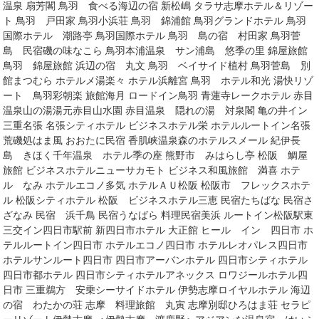
温泉 扇芳閣 鳥羽 食べる海辺の宿 新松嶋 タラサ志摩ホテル＆リゾー
ト 鳥羽 戸田家 鳥羽小浜荘 鳥羽 錦浦館 鳥羽グランドホテル 鳥羽
国際ホテル 潮路亭 鳥羽国際ホテル 鳥羽 島の宿 村田家 鳥羽菅
島 民宿磯の味なこら 鳥羽本浦温泉 サン浦島 悠季の里 錦屋旅館
鳥羽 錦屋旅館 浜辺の宿 丸文 鳥羽 ベイサイド植村 鳥羽菅島 別
館まつむら ホテルメ湯楽々 ホテル浜離宮 鳥羽 ホテル和光 湯快リゾ
ート 鳥羽彩朝楽 旅館海月 ロードイン鳥羽 青蓮寺レークホテル 赤目
温泉山の湯湯元赤目山水園 赤目温泉 隠れの湯 対泉閣 亀の井イン
三重名張 名張シティホテル ビジネスホテル栄 ホテルルートイン名張
荒磯処はま風 おおたに民宿 香肌峡温泉森のホテルスメール 紀伊長
島 きほく千年温泉 ホテル季の座 熊野市 みはらし亭 松阪 鯛屋
旅館 ビジネスホテルニューサカモト ビジネス和風旅館 満喜 ホテ
ル なみ ホテルエコノ多気 ホテルＡＵ松阪 松阪市 フレックスホテ
ル 松阪シティホテル 松阪 ビジネスホテル三恵 民宿たちばな 民宿さ
ざなみ 民宿 浜千鳥 民宿うなばら 料理民宿美浜 ルートイン松阪駅東
三交イン四日市駅前 新四日市ホテル 大正館 ヒール イン 四日市 ホ
テルルートイン四日市 ホテルエコノ四日市 ホテルレオパレス四日市
ホテルサンルート四日市 四日市アーバンホテル 四日市シティホテル
四日市都ホテル 四日市シティホテルアネックス ロワジールホテル四
日市 三重鵜方 安乗シーサイドホテル 伊勢志摩ロイヤルホテル 海辺
の宿 わたかの荘 志摩 料理旅館 丸寅 志摩別邸ひろはま荘 セラピ