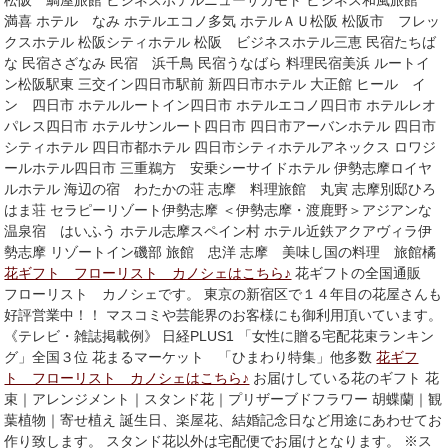
松阪 鯛屋旅館 ビジネスホテルニューサカモト ビジネス和風旅館
満喜 ホテル なみ ホテルエコノ多気 ホテルＡＵ松阪 松阪市 フレッ
クスホテル 松阪シティホテル 松阪 ビジネスホテル三恵 民宿たちば
な 民宿さざなみ 民宿 浜千鳥 民宿うなばら 料理民宿美浜 ルートイ
ン松阪駅東 三交イン四日市駅前 新四日市ホテル 大正館 ヒール イ
ン 四日市 ホテルルートイン四日市 ホテルエコノ四日市 ホテルレオ
パレス四日市 ホテルサンルート四日市 四日市アーバンホテル 四日市
シティホテル 四日市都ホテル 四日市シティホテルアネックス ロワジ
ールホテル四日市 三重鵜方 安乗シーサイドホテル 伊勢志摩ロイヤ
ルホテル 海辺の宿 わたかの荘 志摩 料理旅館 丸寅 志摩別邸ひろ
はま荘 セラピーリゾート伊勢志摩 ＜伊勢志摩・渡鹿野＞アジアンな
温泉宿 はいふう ホテル志摩スペイン村 ホテル近鉄アクアヴィラ伊
勢志摩 リゾートイン磯部 旅館 忠洋 志摩 美味し国の料理 旅館橘
花ギフト フローリスト カノシェはこちら♪
花ギフトの全国通販
フローリスト カノシェです。 東京の新宿区で１４年目の花屋さんも
好評営業中！！ マスコミや芸能界のお客様にも御利用頂いています。
《テレビ・雑誌掲載例》 日経PLUS1 「女性に贈る宅配花束ランキン
グ」全国３位 花まるマーケット 「ひまわり特集」他多数
花ギフ
ト フローリスト カノシェはこちら♪
お届けしている花のギフト 花
束｜アレンジメント｜スタンド花｜プリザーブドフラワー 胡蝶蘭｜観
葉植物｜寄せ植え 誕生日、楽屋花、結婚記念日など用途にあわせてお
作り致します。 スタンド花以外は宅配便でお届けとなります。 ※ス