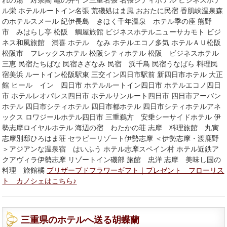
れの湯 対泉閣 亀の井イン三重名張 名張シティホテル ビジネスホテ
ル栄 ホテルルートイン名張 荒磯処はま風 おおたに民宿 香肌峡温泉森
のホテルスメール 紀伊長島 きほく千年温泉 ホテル季の座 熊野
市 みはらし亭 松阪 鯛屋旅館 ビジネスホテルニューサカモト ビジ
ネス和風旅館 満喜 ホテル なみ ホテルエコノ多気 ホテルＡＵ松阪
松阪市 フレックスホテル 松阪シティホテル 松阪 ビジネスホテル
三恵 民宿たちばな 民宿さざなみ 民宿 浜千鳥 民宿うなばら 料理民
宿美浜 ルートイン松阪駅東 三交イン四日市駅前 新四日市ホテル 大正
館 ヒール イン 四日市 ホテルルートイン四日市 ホテルエコノ四日
市 ホテルレオパレス四日市 ホテルサンルート四日市 四日市アーバン
ホテル 四日市シティホテル 四日市都ホテル 四日市シティホテルアネ
ックス ロワジールホテル四日市 三重鵜方 安乗シーサイドホテル 伊
勢志摩ロイヤルホテル 海辺の宿 わたかの荘 志摩 料理旅館 丸寅
志摩別邸ひろはま荘 セラピーリゾート伊勢志摩 ＜伊勢志摩・渡鹿野
＞アジアンな温泉宿 はいふう ホテル志摩スペイン村 ホテル近鉄ア
クアヴィラ伊勢志摩 リゾートイン磯部 旅館 忠洋 志摩 美味し国の
料理 旅館橘
プリザーブドフラワーギフト｜プレゼント フローリス
ト カノシェはこちら♪
三重県のホテルへ送る胡蝶蘭