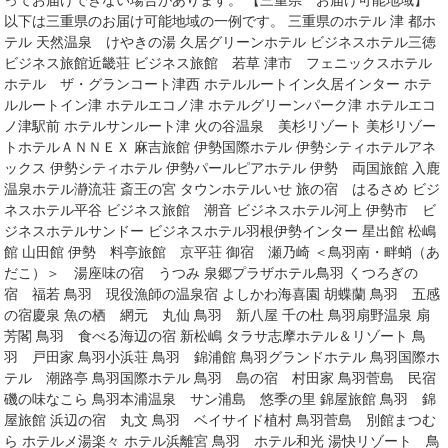
ってお届けできない場合があります。 【三重県 お届け可能地域】
以下は三重県のお届け可能地域の一例です。 三重県のホテル 津 都ホ
テル 天然温泉 けやきの湯 久居グリーンホテル ビジネスホテル三徳
ビジネス旅館近畿荘 ビジネス旅館 若草 津市 フェニックスホテル
ホテル ザ・グランコート津西 ホテルルートイン久居インター ホテ
ルルートイン津 ホテルエコノ津 ホテルグリーンパーク津 ホテルエコ
ノ津駅前 ホテルサンルート津 火の谷温泉 美杉リゾート 美杉リゾー
トホテルＡＮＮＥＸ 麻吉旅館 伊勢国際ホテル 伊勢シティホテルアネ
ックス 伊勢シティホテル 伊勢パールピアホテル 伊勢 両国旅館 入鹿
温泉ホテル瀞流荘 斎王の宮 タウンホテルいせ 旅の宿 はるさめ ビジ
ネスホテル平谷 ビジネス旅館 潮音 ビジネスホテル河上 伊勢市 ビ
ジネスホテルサンドー ビジネスホテル羽根伊勢インター 星出館 松嶋
館 山田館 伊勢 料亭旅館 京平荘 御宿 瀬乃崎 ＜鳥羽南・畔蛸（あ
だこ）＞ 湯座味の宿 うつみ 泉郷プラザホテル鳥羽 くつろぎの
宿 福若 鳥羽 現役漁師の温泉宿 よしかわ海喜園 胡蝶蘭 鳥羽 五感
の宿慶泉 魚の栖 網元 丸仙 鳥羽 新八屋 千の杜 鳥羽扇野温泉 扇
芳閣 鳥羽 食べる海辺の宿 新松嶋 タラサ志摩ホテル＆リゾート 鳥
羽 戸田家 鳥羽小浜荘 鳥羽 錦浦館 鳥羽グランドホテル 鳥羽国際ホ
テル 潮路亭 鳥羽国際ホテル 鳥羽 島の宿 村田家 鳥羽菅島 民宿
磯の味なこら 鳥羽本浦温泉 サン浦島 悠季の里 錦屋旅館 鳥羽 錦
屋旅館 浜辺の宿 丸文 鳥羽 ベイサイド植村 鳥羽菅島 別館まつむ
ら ホテルメ湯楽々 ホテル浜離宮 鳥羽 ホテル和光 湯快リゾート 鳥