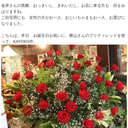
金井さんの黒蝶、おっきいし、きれいだし、お店に来る方も 目をみ
はりますね。
ご自宅用にも 女性の方がお一人、おじいちゃまもお一人、お選びに
なりました。
こちらは、本日 お誕生日お祝いに。横山さんのプリティレッドを使
って。KAYOKO作。