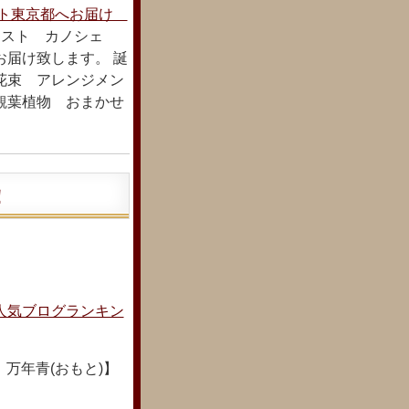
フト東京都へお届け
リスト カノシェ
お届け致します。 誕
花束 アレンジメン
観葉植物 おまかせ
！
人気ブログランキン
万年青(おもと)】