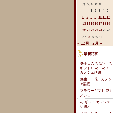
月
火
水
木
金
土
日
1
2
3
4
5
6
7
8
9
10
11
12
13
14
15
16
17
18
19
20
21
22
23
24
25
26
27
28
29
30
31
« 12月
2月 »
最新記事
誕生日の花ほか 花
ギフト♪いろいろ♪
カノシェ話題
誕生日 花 カノシ
ェ話題
フラワーギフト 花カ
ノシェ
花 ギフト カノシェ
話題♪