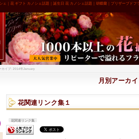
シェ｜花 ギフト カノシェ話題｜誕生日 花 カノシェ話題｜胡蝶蘭｜プリザーブドフ
イブ: 2014年January
月別アーカイブ:
花関連リンク集１
花関連リンク集