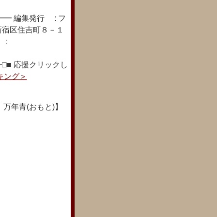
━ 編集発行 : フ
新宿区住吉町８－１
 :
□■ 応援クリックし
キング＞
万年青(おもと)】