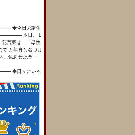
―― ◆今日の誕生
――――― 本日、１
☆ 花言葉は 「母性
ので 万年青と名づけ
ミネ…色あせた恋 ・
―― ◆日々にいろ
―――――――――