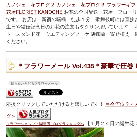
カノシェ 花ブログ２
カノシェ 花ブログ３
フラワーギ
花屋FLORIST KANOCHE
お花の全国配送 花屋 フロー
です。 お店は 新宿の曙橋 徒歩１分 歌舞伎町には直接
生日や結婚記念日のお花の注文もタクサン頂いています。 
ト スタンド花 ウエディングブーケ 胡蝶蘭 寄せ植え 
ください。
＊フラワーメール Vol.435＊豪華で圧巻
日々をいろどるフラワーメール
応援クリックしていただけると嬉しいです！
⇒今何位？＜
グ＞
【１月２４日の誕生花：
フラワーショップ・園芸店 ブログランキングへ