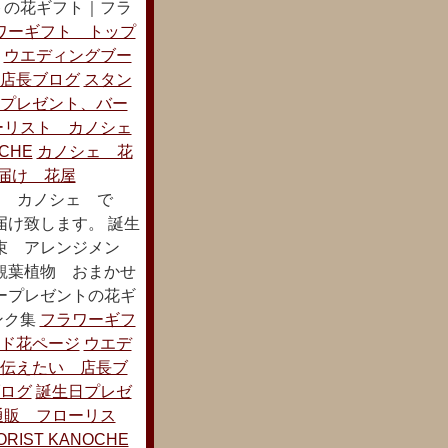
トの花ギフト｜フラ
ワーギフト トップ
ウエディングブー
店長ブログ
スタン
プレゼント、バー
ーリスト カノシェ
CHE
カノシェ 花
届け 花屋
 カノシェ で
届け致します。 誕生
束 アレンジメン
観葉植物 おまかせ
ープレゼントの花ギ
ンク集
フラワーギフ
ド花ページ
ウエデ
伝えたい 店長ブ
ログ
誕生日プレゼ
通販 フローリス
ST KANOCHE