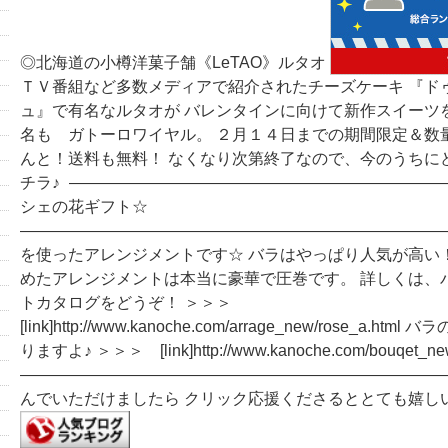
◎北海道の小樽洋菓子舗《LeTAO》ルタオ
ＴＶ番組など多数メディアで紹介されたチーズケーキ 『ド
ュ』で有名なルタオが バレンタインに向けて新作スイーツを発
名も ガトーロワイヤル。 ２月１４日までの期間限定＆数
んと！送料も無料！ なくなり次第終了なので、今のうちに
チラ♪
――――――――――――――――――――――――
シェの花ギフト☆
―――――――――――――――――――――――――――
を使ったアレンジメントです☆ バラはやっぱり人気が高い！(
めたアレンジメントは本当に豪華で圧巻です。 詳しくは、
トカタログをどうぞ！ ＞＞＞
[link]http://www.kanoche.com/arrage_new/rose_a.h
りますよ♪ ＞＞＞ [link]http://www.kanoche.com/bouqet_new
―――――――――――――――――――――――――――
んでいただけましたら クリック応援くださるととても嬉し