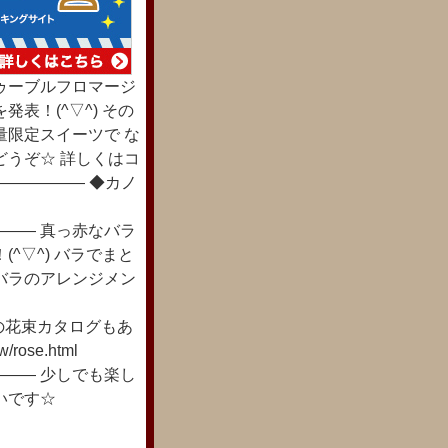
ゥーブルフロマージ
表！(^▽^) その
量限定スイーツで な
どうぞ☆ 詳しくはコ
――――― ◆カノ
―― 真っ赤なバラ
^▽^) バラでまと
バラのアレンジメン
tml バラの花束カタログもあ
/rose.html
―― 少しでも楽し
いです☆