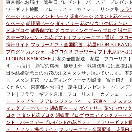
東京都へお届け 誕生日プレゼント、バースデープレゼン
ワーギフト通販 フローリスト カノシェ リンク集
フラ
ページ
アレンジメントページ
花束ページ
スタンド花ページ
ケページ
胡蝶蘭ページ
ダイアリー
花のワウワク伝えたい 
ド花ブログ
胡蝶蘭ブログ
ウエディングブーケブログ
誕生日
スデープレゼントの花ギフト｜フラワーギフト通販 フロ
携帯サイト
フラワーギフト全国配送 花屋FLORIST KANO
ブログ２
カノシェ 花ブログ３
フラワーギフト東京都へお
FLORIST KANOCHE
お花の全国配送 花屋 フローリスト
す。 お店は 新宿の曙橋 徒歩１分 歌舞伎町には直接お
日や結婚記念日のお花の注文もタクサン頂いています。 花
ト スタンド花 ウエディングブーケ 胡蝶蘭 寄せ植え 
ください。 東京都へお届け 誕生日プレゼント、バースデ
フト｜フラワーギフト通販 フローリスト カノシェ リ
ト トップページ
アレンジメントページ
花束ページ
スタン
ィングブーケページ
胡蝶蘭ページ
ダイアリー
花のワウワク
ログ
スタンド花ブログ
胡蝶蘭ブログ
ウエディングブーケブ
ント、バースデープレゼントの花ギフト｜フラワーギフト
ト カノシェ携帯サイト
フラワーギフト全国配送 花屋FLORI