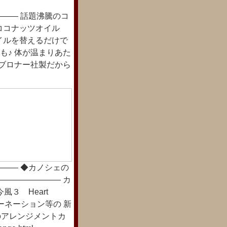
―― 話題沸騰のコ
ジンココナッツオイル
オイルを替えるだけで
も♪ 体が温まりあた
.ブロナー社製だから
―― ◆カノシェの
―――――――― カ
３ Heart
ーネーション等の 新
のアレンジメントカ