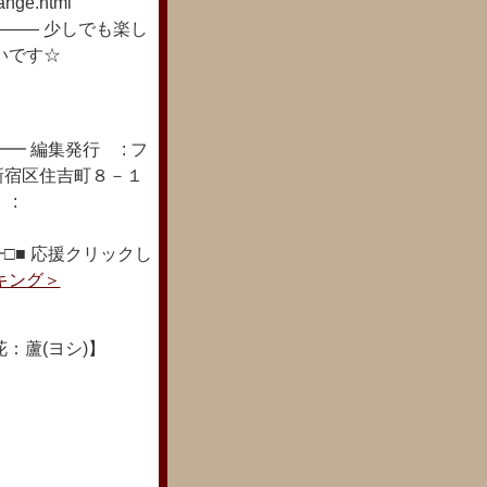
nge.html
―― 少しでも楽し
いです☆
━ 編集発行 : フ
新宿区住吉町８－１
 :
□■ 応援クリックし
キング＞
：蘆(ヨシ)】