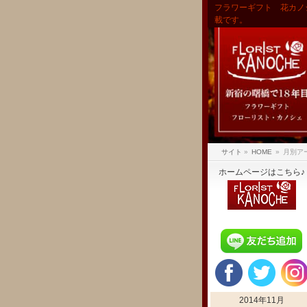
フラワーギフト 花カノ
載です。
サイト
»
HOME
»
月別アー
ホームページはこちら♪
2014年11月