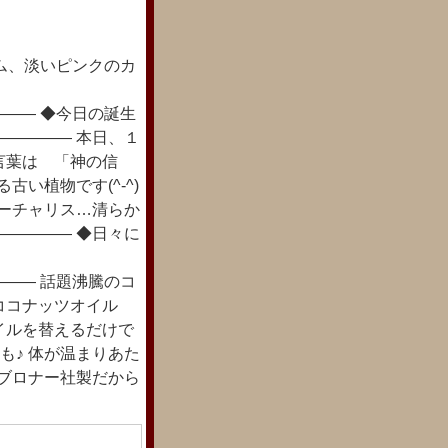
ム、淡いピンクのカ
―― ◆今日の誕生
――――― 本日、１
言葉は 「神の信
い植物です(^-^)
ユーチャリス…清らか
――――― ◆日々に
―― 話題沸騰のコ
ジンココナッツオイル
オイルを替えるだけで
も♪ 体が温まりあた
.ブロナー社製だから