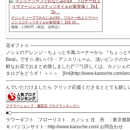
マジックソープでおなじみのDr．ブロナー社よりヴァー
ジンココナッツオイルが新登場！【6】Dr....
価格：1,980円（税込、送料込）
―――――――――――――――――――――――――――
花ギフト☆ ―――――――――――――――――――――
ノシェのアレンジ・ちょっと今風コーナーから 『ちょっと今風
Beat』です☆ 赤いバラ・アンスリューム、淡いピンクのカ
鮮なお花でおまとめ致しました(^▽^) 詳しくは、カノシェ
タログをどうぞ！ ＞＞＞ [link]http://www.kanoche.com/arra
―――――――――――――――――――――――――――
んでいただけましたら クリック応援くださるととても嬉し
フラワーショップ・園芸店 ブログランキングへ
■□━━━━━━━━━━━━━━━━━━━━━━━━━━
ラワーギフト フローリスト カノシェ 住 所 : 東京都
８ パソコンサイト : http://www.kanoche.com/ お問合わせ