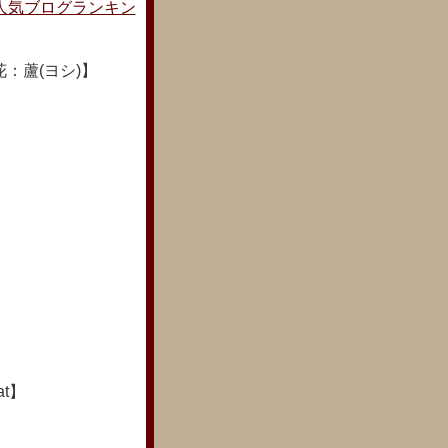
人気ブログランキン
：蘆(ヨシ)】
at】