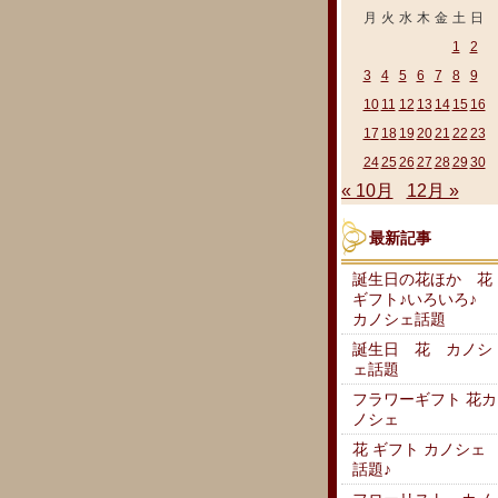
月
火
水
木
金
土
日
1
2
3
4
5
6
7
8
9
10
11
12
13
14
15
16
17
18
19
20
21
22
23
24
25
26
27
28
29
30
« 10月
12月 »
最新記事
誕生日の花ほか 花
ギフト♪いろいろ♪
カノシェ話題
誕生日 花 カノシ
ェ話題
フラワーギフト 花カ
ノシェ
花 ギフト カノシェ
話題♪