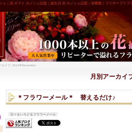
シェ｜花 ギフト カノシェ話題｜誕生日 花 カノシェ話題｜胡蝶蘭｜プリザーブドフ
カイブ: 2014年November
月別アーカイブ:
＊フラワーメール＊ 替えるだけ♪
日々をいろどるフラワーメール