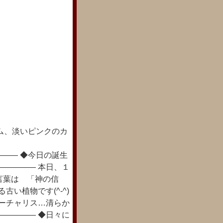
ム、淡いピンクのカ
―― ◆今日の誕生
――――― 本日、１
言葉は 「神の信
い植物です(^-^)
ユーチャリス…清らか
――――― ◆日々に