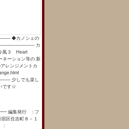
―― ◆カノシェの
―――――――― カ
３ Heart
ーネーション等の 新
のアレンジメントカ
nge.html
―― 少しでも楽し
いです☆
━ 編集発行 : フ
新宿区住吉町８－１
 :