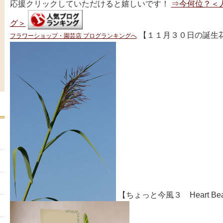
応援クリックしていただけると嬉しいです！
⇒今何位？＜
グ＞
【１１月３０日の誕生花
フラワーショップ・園芸店 ブログランキングへ
【ちょっと今風３ Heart Be