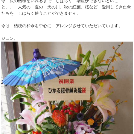
今 次の機械をいれるまで しばらく 増産ができないとのこ
と。。 人気の 夏の 天の川、秋の紅葉、桜など 愛用してきた傘
たちを しばらく使うことができません。
今は 桔梗の和傘を中心に アレンジさせていただいています。
ジュン。