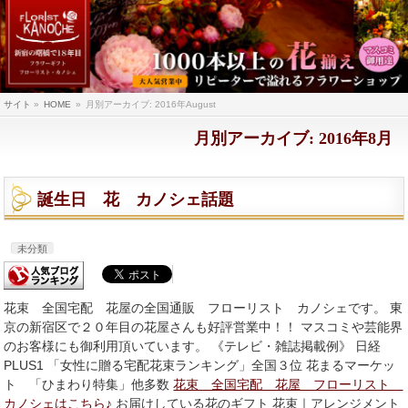
サイト
»
HOME
»
月別アーカイブ: 2016年August
月別アーカイブ: 2016年8月
誕生日 花 カノシェ話題
未分類
花束 全国宅配 花屋の全国通販 フローリスト カノシェです。 東
京の新宿区で２０年目の花屋さんも好評営業中！！ マスコミや芸能界
のお客様にも御利用頂いています。 《テレビ・雑誌掲載例》 日経
PLUS1 「女性に贈る宅配花束ランキング」全国３位 花まるマーケッ
ト 「ひまわり特集」他多数
花束 全国宅配 花屋 フローリスト
カノシェはこちら♪
お届けしている花のギフト 花束｜アレンジメント