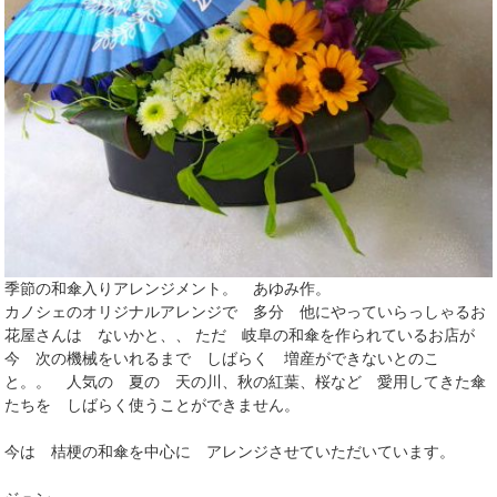
季節の和傘入りアレンジメント。 あゆみ作。
カノシェのオリジナルアレンジで 多分 他にやっていらっしゃるお
花屋さんは ないかと、、 ただ 岐阜の和傘を作られているお店が
今 次の機械をいれるまで しばらく 増産ができないとのこ
と。。 人気の 夏の 天の川、秋の紅葉、桜など 愛用してきた傘
たちを しばらく使うことができません。
今は 桔梗の和傘を中心に アレンジさせていただいています。