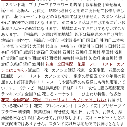
｜スタンド花｜プリザーブドフラワー 胡蝶蘭｜観葉植物｜寄せ植え
誕生日、お悔み、お供え、結婚記念日など用途にあわせてお作り致し
ます。 花キューピットなどの直接配達ではありません。スタンド花以
外は宅配便でお届けとなります。 ※スタンド花はお届け場所に近いお
花屋さんからの配達になります。 地域によってお届けできない場合が
あります。 【福島県 お届け可能地域】 以下は福島県のお届け可能
地域の一例です。 福島市 伊達市 伊達郡 桑折町 国見町 川俣町 二本松
市 本宮市 安達郡 大玉村 郡山市（中核市） 須賀川市 田村市 田村郡 三
春町 小野町 岩瀬郡 鏡石町 天栄村 石川郡 石川町 玉川村 平田村 浅川
町 古殿町 白河市 西白河郡 西郷村 泉崎村 中島村 矢吹町 東白川郡 棚
倉町 矢祭町 塙町 鮫川村
花束 全国宅配 花屋 フローリスト カノ
シェはこちら♪
誕生日 花 カノシェ話題 花束 全国宅配 花屋の全
国通販 フローリスト カノシェです。 東京の新宿区で２０年目の花
屋さんも好評営業中！！ マスコミや芸能界のお客様にも御利用頂いて
います。 《テレビ・雑誌掲載例》 日経PLUS1 「女性に贈る宅配花束
ランキング」全国３位 花まるマーケット 「ひまわり特集」他多数
花束 全国宅配 花屋 フローリスト カノシェはこちら♪
お届けし
ている花のギフト 花束｜アレンジメント｜スタンド花｜プリザーブド
フラワー 胡蝶蘭｜観葉植物｜寄せ植え 誕生日、お悔み、お供え、結
婚記念日など用途にあわせてお作り致します。 花キューピットなどの
直接配達ではありません。スタンド花以外は宅配便でお届けとなりま