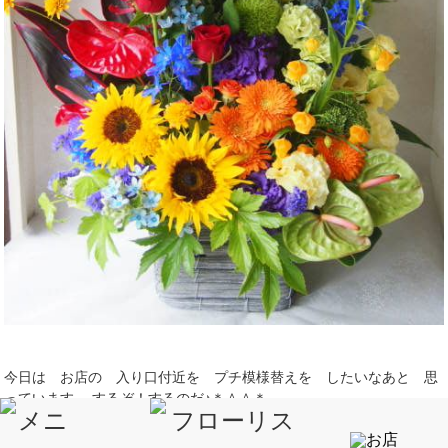
今日は お店の 入り口付近を プチ模様替えを したいなあと 思
っています。 するぞ！するのだ♪＊＾＾＊
★★３名様限定！ 豪華１万円の花束プレゼント★★
.