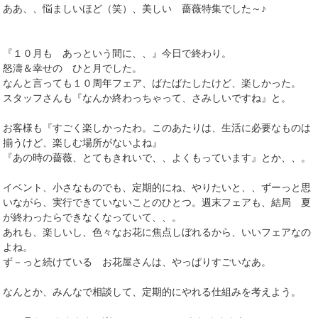
ああ、、悩ましいほど（笑）、美しい 薔薇特集でした～♪
『１０月も あっという間に、、』今日で終わり。
怒濤＆幸せの ひと月でした。
なんと言っても１０周年フェア、ばたばたしたけど、楽しかった。
スタッフさんも『なんか終わっちゃって、さみしいですね』と。
お客様も『すごく楽しかったわ。このあたりは、生活に必要なものは
揃うけど、楽しむ場所がないよね』
『あの時の薔薇、とてもきれいで、、よくもっています』とか、、。
イベント、小さなものでも、定期的にね、やりたいと、、ずーっと思
いながら、実行できていないことのひとつ。週末フェアも、結局 夏
が終わったらできなくなっていて、、。
あれも、楽しいし、色々なお花に焦点しぼれるから、いいフェアなの
よね。
ず－っと続けている お花屋さんは、やっぱりすごいなあ。
なんとか、みんなで相談して、定期的にやれる仕組みを考えよう。