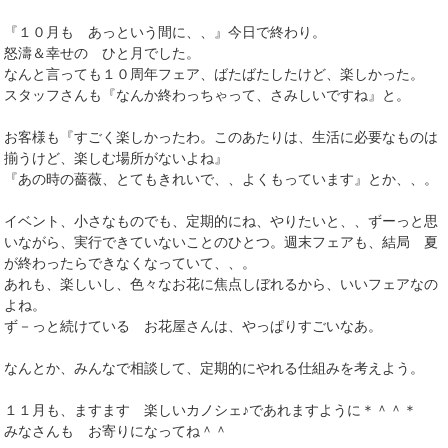
『１０月も あっという間に、、』今日で終わり。
怒濤＆幸せの ひと月でした。
なんと言っても１０周年フェア、ばたばたしたけど、楽しかった。
スタッフさんも『なんか終わっちゃって、さみしいですね』と。
お客様も『すごく楽しかったわ。このあたりは、生活に必要なものは
揃うけど、楽しむ場所がないよね』
『あの時の薔薇、とてもきれいで、、よくもっています』とか、、。
イベント、小さなものでも、定期的にね、やりたいと、、ずーっと思
いながら、実行できていないことのひとつ。週末フェアも、結局 夏
が終わったらできなくなっていて、、。
あれも、楽しいし、色々なお花に焦点しぼれるから、いいフェアなの
よね。
ず－っと続けている お花屋さんは、やっぱりすごいなあ。
なんとか、みんなで相談して、定期的にやれる仕組みを考えよう。
１１月も、ますます 楽しいカノシェ♪であれますように＊＾＾＊
みなさんも お寄りになってね＾＾