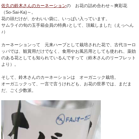
佐久の鈴木さんのカーネーション
の お花の詰め合わせ～爽彩花
（So-Sai-Ka)～。
花の頭だけが、かわいい袋に、いっぱい入っています。
サムライの旬の玉手箱会員の特典♪として、頂戴しました（えっへん
♪）
カーネーションって 元来ハーブとして栽培された花で、古代ヨーロ
ッパでは、観賞用だけでなく、食用やお風呂用としても使われ、薬効
のある花としても知られているんですって（鈴木さんのリーフレット
より）。
そして、鈴木さんのカーネーションは オーガニック栽培。
オーガニックって、一言で言うけれども、お花の世界では、まだま
だ、ごく少数派。