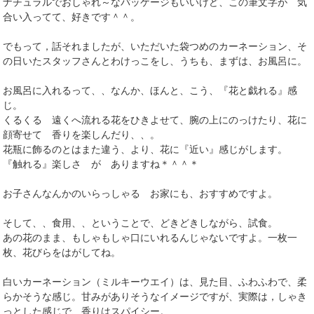
ナチュラルでおしゃれ～なパッケージもいいけど、この筆文字が 気
合い入ってて、好きです＾＾。
でもって，話それましたが、いただいた袋つめのカーネーション、そ
の日いたスタッフさんとわけっこをし、うちも、まずは、お風呂に。
お風呂に入れるって、、なんか、ほんと、こう、『花と戯れる』感
じ。
くるくる 遠くへ流れる花をひきよせて、腕の上にのっけたり、花に
顔寄せて 香りを楽しんだり、、。
花瓶に飾るのとはまた違う、より、花に『近い』感じがします。
『触れる』楽しさ が ありますね＊＾＾＊
お子さんなんかのいらっしゃる お家にも、おすすめですよ。
そして、、食用、、ということで、どきどきしながら、試食。
あの花のまま、もしゃもしゃ口にいれるんじゃないですよ。一枚一
枚、花びらをはがしてね。
白いカーネーション（ミルキーウエイ）は、見た目、ふわふわで、柔
らかそうな感じ。甘みがありそうなイメージですが、実際は，しゃき
っとした感じで、香りはスパイシー。