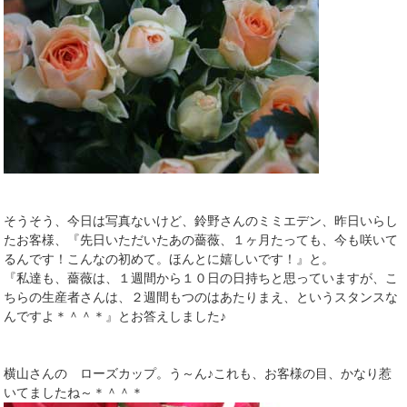
そうそう、今日は写真ないけど、鈴野さんのミミエデン、昨日いらし
たお客様、『先日いただいたあの薔薇、１ヶ月たっても、今も咲いて
るんです！こんなの初めて。ほんとに嬉しいです！』と。
『私達も、薔薇は、１週間から１０日の日持ちと思っていますが、こ
ちらの生産者さんは、２週間もつのはあたりまえ、というスタンスな
んですよ＊＾＾＊』とお答えしました♪
横山さんの ローズカップ。う～ん♪これも、お客様の目、かなり惹
いてましたね～＊＾＾＊