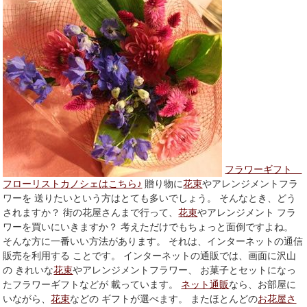
フラワーギフト
フローリストカノシェはこちら♪
贈り物に
花束
やアレンジメントフラ
ワーを 送りたいという方はとても多いでしょう。 そんなとき、どう
されますか？ 街の花屋さんまで行って、
花束
やアレンジメント フラ
ワーを買いにいきますか？ 考えただけでもちょっと面倒ですよね。
そんな方に一番いい方法があります。 それは、インターネットの通信
販売を利用する ことです。 インターネットの通販では、画面に沢山
の きれいな
花束
やアレンジメントフラワー、 お菓子とセットになっ
たフラワーギフトなどが 載っています。
ネット通販
なら、お部屋に
いながら、
花束
などの ギフトが選べます。 またほとんどの
お花屋さ