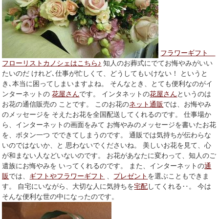
フラワーギフト
フローリストカノシェはこちら♪
知人のお葬式にでてお悔やみがいい
たいのだ けれど､仕事が忙しくて、どうしてもいけない！ というと
き､本当に困ってしまいますよね。 そんなとき、とても便利なのがイ
ンターネットの
花屋さん
です。 インタネットの
花屋さん
というのは
お花の通信販売の ことです。 このお花の
ネット通販
では、お悔やみ
のメッセージを そえたお花を全国配送してくれるのです。 仕事場か
ら、インターネットの画面をみて お悔やみのメッセージを書いたお花
を、ボタン一つ でできてしまうのです。 通販では気持ちが伝わらな
いのではないか、と 思わないでくださいね。 美しいお花を見て、心
が和まない人などいないのです。 お花があなたに変わって、知人のご
遺族にお悔やみを いってくれるのです。 また、インターネットの
通
販
では、
ギフトやフラワーギフト
、
プレゼント
を選ぶこともできま
す。 自宅にいながら、大切な人に気持ちを
宅配
してくれる‥。 今は
そんな便利な世の中になったのです。