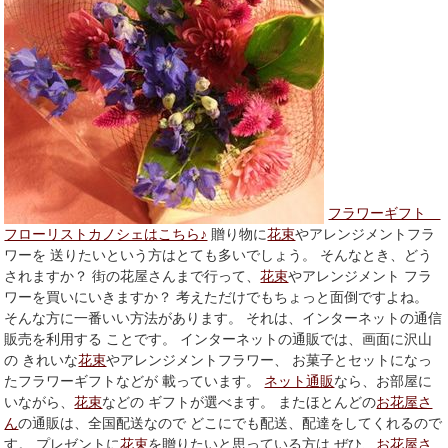
フラワーギフト
フローリストカノシェはこちら♪
贈り物に
花束
やアレンジメントフラ
ワーを 送りたいという方はとても多いでしょう。 そんなとき、どう
されますか？ 街の花屋さんまで行って、
花束
やアレンジメント フラ
ワーを買いにいきますか？ 考えただけでもちょっと面倒ですよね。
そんな方に一番いい方法があります。 それは、インターネットの通信
販売を利用する ことです。 インターネットの通販では、画面に沢山
の きれいな
花束
やアレンジメントフラワー、 お菓子とセットになっ
たフラワーギフトなどが 載っています。
ネット通販
なら、お部屋に
いながら、
花束
などの ギフトが選べます。 またほとんどの
お花屋さ
ん
の通販は、全国配送なので どこにでも配送、配達をしてくれるので
す。 プレゼントに
花束
を贈りたいと思っている方は ぜひ、
お花屋さ