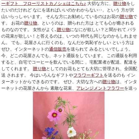
ーギフト フローリストカノシェはこちら♪
大切な方に、
贈り物
をし
たいのだけれど なにを送ればいいのかわからない‥、という 方が沢
山いらっしゃいます。 そんな方にお勧めしているのはお花の
贈り物
で
す。 お花の
贈り物
、というのは、贈られた方は とても心が癒される
ものなのです。 女性がよく､
贈り物
になにが欲しい？と聞かれて バラ
の花束が欲しい！と答えるのは、いつの 時代も同じなのかもしれませ
ん。 でも、花屋さんに行くのも、なんだか気恥ずかしい という方は
ぜひ、インターネットの
通信販売
を送られて みるといいでしょう。
今、どこの花屋さんでも、ネット通販をしています。 この通販を利用
すると、自宅でコーヒーを飲んでいる間に 、宅配業者が配送、配達を
してくれます。
贈り物
としてのお花もとても大切に管理され、全国配
送 されます。 今はいろんなギフトや
フラワーギフト
を送るのも イン
ターネットからできるのです。 ぜひ、大切な方への
贈り物
は、インタ
ーネットの花屋さんから 素敵な花束、
アレンジメントフラワー
を送っ