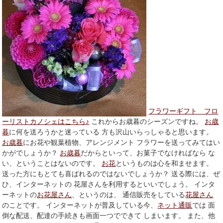
フラワーギフト フロ
ーリストカノシェはこちら♪
これからお歳暮のシーズンですね。
お歳
暮
に何を送ろうかと迷っている 方も沢山いらっしゃると思います。
お歳暮
にお花や観葉植物、アレンジメント フラワーを送ってみてはい
かがでしょうか？
お歳暮
だからといって、お菓子でなければなら な
い、ということはないのです。
お花
というものは心を和ませます。
送った方にもとても喜ばれるのではないでしょうか？ 送る際には、ぜ
ひ、インターネットの 花屋さんを利用するといいでしょう。 インタ
ーネットの
お花屋さん
、というのは、 通信販売をしている
花屋さん
のことです。 インターネットが普及している今、
ネット通販
では 面
倒な配送、配達の手続きも画面一つでできて しまいます。 また、他