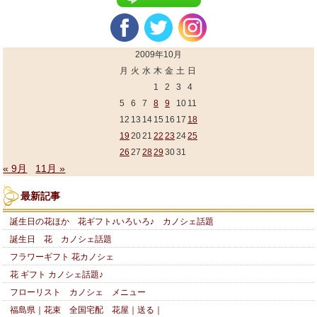
2009年10月
月
火
水
木
金
土
日
1
2
3
4
5
6
7
8
9
10
11
12
13
14
15
16
17
18
19
20
21
22
23
24
25
26
27
28
29
30
31
« 9月
11月 »
最新記事
誕生日の花ほか 花ギフト♪いろいろ♪ カノシェ話題
誕生日 花 カノシェ話題
フラワーギフト 花カノシェ
花 ギフト カノシェ話題♪
フローリスト カノシェ メニュー
福島県｜花束 全国宅配 花屋｜送る｜