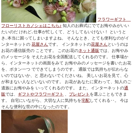
フラワーギフト
フローリストカノシェはこちら♪
知人のお葬式にでてお悔やみがいい
たいのだ けれど､仕事が忙しくて、どうしてもいけない！ というと
き､本当に困ってしまいますよね。 そんなとき、とても便利なのがイ
ンターネットの
花屋さん
です。 インタネットの
花屋さん
というのは
お花の通信販売の ことです。 このお花の
ネット通販
では、お悔やみ
のメッセージを そえたお花を全国配送してくれるのです。 仕事場か
ら、インターネットの画面をみて お悔やみのメッセージを書いたお花
を、ボタン一つ でできてしまうのです。 通販では気持ちが伝わらな
いのではないか、と 思わないでくださいね。 美しいお花を見て、心
が和まない人などいないのです。 お花があなたに変わって、知人のご
遺族にお悔やみを いってくれるのです。 また、インターネットの
通
販
では、
ギフトやフラワーギフト
、
プレゼント
を選ぶこともできま
す。 自宅にいながら、大切な人に気持ちを
宅配
してくれる‥。 今は
そんな便利な世の中になったのです。