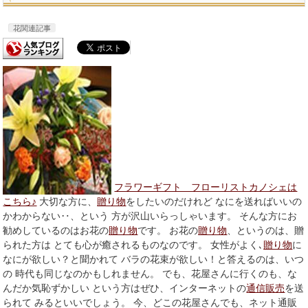
花関連記事
フラワーギフト フローリストカノシェは
こちら♪
大切な方に、
贈り物
をしたいのだけれど なにを送ればいいの
かわからない‥、という 方が沢山いらっしゃいます。 そんな方にお
勧めしているのはお花の
贈り物
です。 お花の
贈り物
、というのは、贈
られた方は とても心が癒されるものなのです。 女性がよく､
贈り物
に
なにが欲しい？と聞かれて バラの花束が欲しい！と答えるのは、いつ
の 時代も同じなのかもしれません。 でも、花屋さんに行くのも、な
んだか気恥ずかしい という方はぜひ、インターネットの
通信販売
を送
られて みるといいでしょう。 今、どこの花屋さんでも、ネット通販