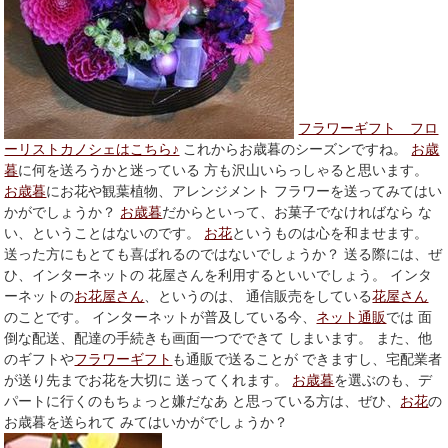
フラワーギフト フロ
ーリストカノシェはこちら♪
これからお歳暮のシーズンですね。
お歳
暮
に何を送ろうかと迷っている 方も沢山いらっしゃると思います。
お歳暮
にお花や観葉植物、アレンジメント フラワーを送ってみてはい
かがでしょうか？
お歳暮
だからといって、お菓子でなければなら な
い、ということはないのです。
お花
というものは心を和ませます。
送った方にもとても喜ばれるのではないでしょうか？ 送る際には、ぜ
ひ、インターネットの 花屋さんを利用するといいでしょう。 インタ
ーネットの
お花屋さん
、というのは、 通信販売をしている
花屋さん
のことです。 インターネットが普及している今、
ネット通販
では 面
倒な配送、配達の手続きも画面一つでできて しまいます。 また、他
のギフトや
フラワーギフト
も通販で送ることが できますし、宅配業者
が送り先までお花を大切に 送ってくれます。
お歳暮
を選ぶのも、デ
パートに行くのもちょっと嫌だなあ と思っている方は、ぜひ、
お花
の
お歳暮を送られて みてはいかがでしょうか？