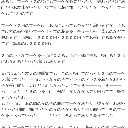
あるし、ブーケトスの後にもブーケが必要だったり、終わった後にあ
げたいお友達がいたり、後で押し花に加工したりとか、色々と ブー
ケも忙しいのです。
ブーケトス用のブーケは お店によっても色々だと思いますが、うち
では丈の短い丸いブーケタイプの花束を チュールや 葉ものなどで
包みます。価格は ２０００円～３０００円位でお受けする事が多い
です（写真のは３０００円）。
３つの小さなブーケを一つに見えるように一緒に持ち、投げると３つ
にわかれるといった演出もあります。
春に出席した友人の披露宴でも、この＜投げてびっくり３つのブーケ
＞演出でした。一つは小さな女の子でピンクのドレスを着たかわいい
子が受け取り、よほどうれしかったようで＜きーーーっ！きーーー
っ！！＞と ときの声を上げ、飛び上がりながら走り回ってて 微笑
ましかったわ。
もう一つは、私の隣の女の子の胸にブーケがあたり、彼女が わあ?･
といった瞬間！前にいた別の女の子がくるりと振り向いて そのブー
ケをさらっていった、、、という それってあり？事件でした
最近はブーケプルズというのもあり、これは、花嫁さんの持つブーケ