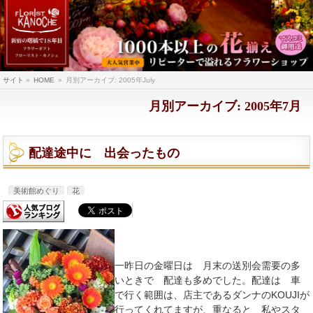
サイト
»
HOME
»
月別アーカイブ: 2005年July
月別アーカイブ: 2005年7月
配達途中に 出会ったもの
美術館めぐり
花
一昨日の金曜日は 月末の送別会需要の多
いときで 配達も多めでした。配達は 車
で行く範囲は、店主であるダンナのKOUJIが
行ってくれてますが、重なると 私やスタ