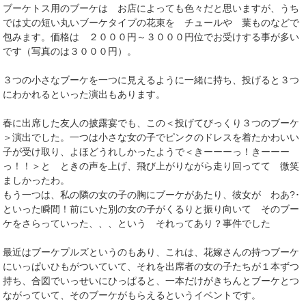
ブーケトス用のブーケは お店によっても色々だと思いますが、うち
では丈の短い丸いブーケタイプの花束を チュールや 葉ものなどで
包みます。価格は ２０００円～３０００円位でお受けする事が多い
です（写真のは３０００円）。
３つの小さなブーケを一つに見えるように一緒に持ち、投げると３つ
にわかれるといった演出もあります。
春に出席した友人の披露宴でも、この＜投げてびっくり３つのブーケ
＞演出でした。一つは小さな女の子でピンクのドレスを着たかわいい
子が受け取り、よほどうれしかったようで＜きーーーっ！きーーー
っ！！＞と ときの声を上げ、飛び上がりながら走り回ってて 微笑
ましかったわ。
もう一つは、私の隣の女の子の胸にブーケがあたり、彼女が わあ?･
といった瞬間！前にいた別の女の子がくるりと振り向いて そのブー
ケをさらっていった、、、という それってあり？事件でした
最近はブーケプルズというのもあり、これは、花嫁さんの持つブーケ
にいっぱいひもがついていて、それを出席者の女の子たちが１本ずつ
持ち、合図でいっせいにひっぱると、一本だけがきちんとブーケとつ
ながっていて、そのブーケがもらえるというイベントです。