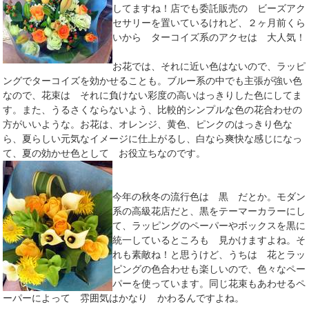
してますね！店でも委託販売の ビーズアク
セサリーを置いているけれど、２ヶ月前くら
いから ターコイズ系のアクセは 大人気！
お花では、それに近い色はないので、ラッピ
ングでターコイズを効かせることも。ブルー系の中でも主張が強い色
なので、花束は それに負けない彩度の高いはっきりした色にしてま
す。また、うるさくならないよう、比較的シンプルな色の花合わせの
方がいいような。お花は、オレンジ、黄色、ピンクのはっきり色な
ら、夏らしい元気なイメージに仕上がるし、白なら爽快な感じになっ
て、夏の効かせ色として お役立ちなのです。
今年の秋冬の流行色は 黒 だとか。モダン
系の高級花店だと、黒をテーマーカラーにし
て、ラッピングのペーパーやボックスを黒に
統一しているところも 見かけますよね。そ
れも素敵ね！と思うけど、うちは 花とラッ
ピングの色合わせも楽しいので、色々なペー
パーを使っています。同じ花束もあわせるペ
ーパーによって 雰囲気はかなり かわるんですよね。