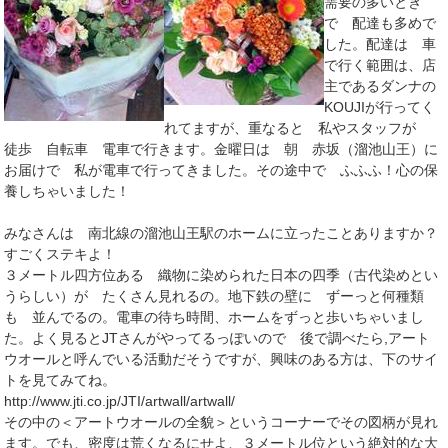
需要の多いとき
で 配達も多めで
した。配達は 車
で行く範囲は、店
主であるダンナの
KOUJIが行ってく
れてますが、重なると 私やスタッフが
徒歩 自転車 電車で行きます。金曜日は 朝 赤坂（溜池山王）に
お届けで 私が電車で行ってきました。その途中で ふふふ！心の保
養しちゃいました！
みなさんは 南北線の溜池山王駅のホームに立ったことありますか？
すごくステキよ！
３メートル四方位ある 織物に染められた日本の四季（古代染めとい
うらしい）が たくさん見れるの。地下鉄の壁に ずーっと何種類
も 並んでるの。電車の待ち時間、ホームをずっと歩いちゃいまし
た。よく見るとJTさんがやってるっぽいので 後で調べたら,アート
ウオールと呼んでいる活動だそうですが、興味のある方は、下のサイ
トを見てみてね。
http://www.jti.co.jp/JTI/artwall/artwall/
その中の＜アートウオールの全貌＞というコーナーでその図柄が見れ
ます。でも、密度は荒くなるにせよ、３メートル位という絶対的な大