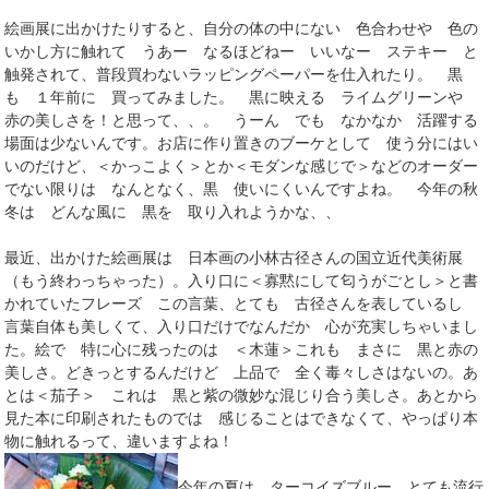
絵画展に出かけたりすると、自分の体の中にない 色合わせや 色の
いかし方に触れて うあー なるほどねー いいなー ステキー と
触発されて、普段買わないラッピングペーパーを仕入れたり。 黒
も １年前に 買ってみました。 黒に映える ライムグリーンや
赤の美しさを！と思って、、。 うーん でも なかなか 活躍する
場面は少ないんです。お店に作り置きのブーケとして 使う分にはい
いのだけど、＜かっこよく＞とか＜モダンな感じで＞などのオーダー
でない限りは なんとなく、黒 使いにくいんですよね。 今年の秋
冬は どんな風に 黒を 取り入れようかな、、
最近、出かけた絵画展は 日本画の小林古径さんの国立近代美術展
（もう終わっちゃった）。入り口に＜寡黙にして匂うがごとし＞と書
かれていたフレーズ この言葉、とても 古径さんを表しているし
言葉自体も美しくて、入り口だけでなんだか 心が充実しちゃいまし
た。絵で 特に心に残ったのは ＜木蓮＞これも まさに 黒と赤の
美しさ。どきっとするんだけど 上品で 全く毒々しさはないの。あ
とは＜茄子＞ これは 黒と紫の微妙な混じり合う美しさ。あとから
見た本に印刷されたものでは 感じることはできなくて、やっぱり本
物に触れるって、違いますよね！
今年の夏は ターコイズブルー とても流行