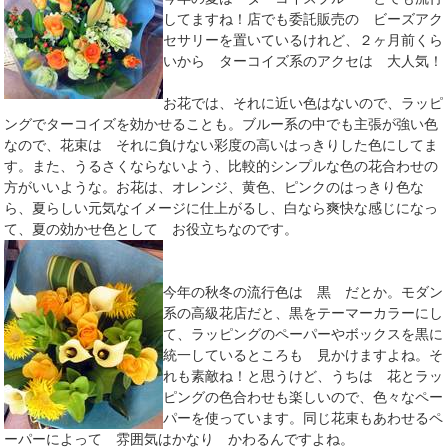
してますね！店でも委託販売の ビーズアク
セサリーを置いているけれど、２ヶ月前くら
いから ターコイズ系のアクセは 大人気！
お花では、それに近い色はないので、ラッピ
ングでターコイズを効かせることも。ブルー系の中でも主張が強い色
なので、花束は それに負けない彩度の高いはっきりした色にしてま
す。また、うるさくならないよう、比較的シンプルな色の花合わせの
方がいいような。お花は、オレンジ、黄色、ピンクのはっきり色な
ら、夏らしい元気なイメージに仕上がるし、白なら爽快な感じになっ
て、夏の効かせ色として お役立ちなのです。
今年の秋冬の流行色は 黒 だとか。モダン
系の高級花店だと、黒をテーマーカラーにし
て、ラッピングのペーパーやボックスを黒に
統一しているところも 見かけますよね。そ
れも素敵ね！と思うけど、うちは 花とラッ
ピングの色合わせも楽しいので、色々なペー
パーを使っています。同じ花束もあわせるペ
ーパーによって 雰囲気はかなり かわるんですよね。