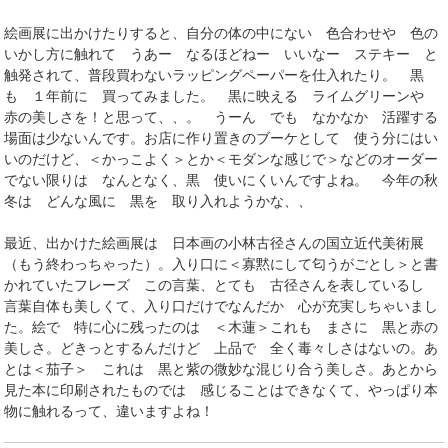
絵画展に出かけたりすると、自分の体の中にない 色合わせや 色の
いかし方に触れて うあー なるほどねー いいなー ステキー と
触発されて、普段買わないラッピングペーパーを仕入れたり。 黒
も １年前に 買ってみました。 黒に映える ライムグリーンや
赤の美しさを！と思って、、。 うーん でも なかなか 活躍する
場面は少ないんです。お店に作り置きのブーケとして 使う分にはい
いのだけど、＜かっこよく＞とか＜モダンな感じで＞などのオーダー
でない限りは なんとなく、黒 使いにくいんですよね。 今年の秋
冬は どんな風に 黒を 取り入れようかな、、
最近、出かけた絵画展は 日本画の小林古径さんの国立近代美術展
（もう終わっちゃった）。入り口に＜寡黙にして匂うがごとし＞と書
かれていたフレーズ この言葉、とても 古径さんを表しているし
言葉自体も美しくて、入り口だけでなんだか 心が充実しちゃいまし
た。絵で 特に心に残ったのは ＜木蓮＞これも まさに 黒と赤の
美しさ。どきっとするんだけど 上品で 全く毒々しさはないの。あ
とは＜茄子＞ これは 黒と紫の微妙な混じり合う美しさ。あとから
見た本に印刷されたものでは 感じることはできなくて、やっぱり本
物に触れるって、違いますよね！