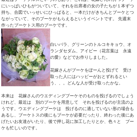
にいっぱいひもがついていて、それを出席者の女の子たちが１本ずつ
持ち、合図でいっせいにひっぱると、一本だけがきちんとブーケとつ
ながっていて、そのブーケがもらえるというイベントです。 先週末
作ったブーケトス用のブーケです。
白いバラ、グリーンのトルコキキョウ、オ
ランダセダム、アイビー（花言葉は 永遠
の愛）などでお作りしました。
花嫁さんがブーケをぽーんと投げて 受け
取った人にはハッピーがおとずれるとい
う、、。どんな人が受け取ったかな。
本来は 花嫁さんのウエディングブーケそのものを投げるのでしょう
けれど、最近は 別のブーケを用意して それを投げるのが主流のよ
うです。ウエディングブーケは 投げるのに適していない形の場合も
あるし、ブーケトスの後にもブーケが必要だったり、終わった後にあ
げたいお友達がいたり、後で押し花に加工したりとか、色々と ブー
ケも忙しいのです。