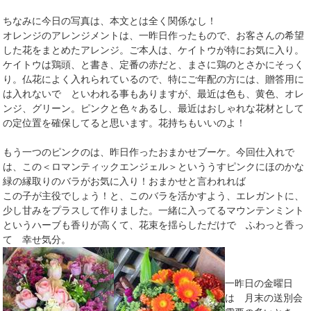
ちなみに今日の写真は、本文とは全く関係なし！
オレンジのアレンジメントは、一昨日作ったもので、お客さんの希望
した花をまとめたアレンジ。ご本人は、ケイトウが特にお気に入り。
ケイトウは鶏頭、と書き、定番の赤だと、まさに鶏のとさかにそっく
り。仏花によく入れられているので、特にご年配の方には、贈答用に
は入れないで といわれる事もありますが、最近は色も、黄色、オレ
ンジ、グリーン。ピンクと色々あるし、最近はおしゃれな花材として
の定位置を確保してると思います。花持ちもいいのよ！
もう一つのピンクのは、昨日作ったおまかせブーケ。今回仕入れで
は、この＜ロマンティックエンジェル＞といううすピンクにほのかな
緑の縁取りのバラがお気に入り！おまかせと言われれば
この子が主役でしょう！と、このバラを活かすよう、エレガントに、
少し甘みをプラスして作りました。一緒に入ってるマウンテンミント
というハーブも香りが高くて、花束を揺らしただけで ふわっと香っ
て 幸せ気分。
一昨日の金曜日
は 月末の送別会