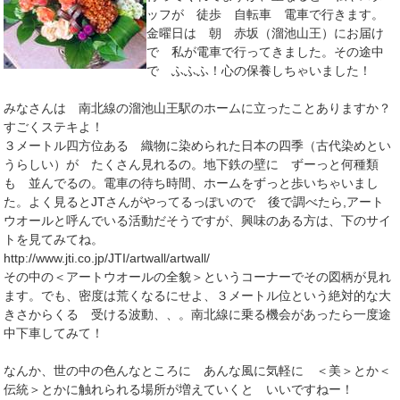
ッフが 徒歩 自転車 電車で行きます。
金曜日は 朝 赤坂（溜池山王）にお届け
で 私が電車で行ってきました。その途中
で ふふふ！心の保養しちゃいました！
みなさんは 南北線の溜池山王駅のホームに立ったことありますか？
すごくステキよ！
３メートル四方位ある 織物に染められた日本の四季（古代染めとい
うらしい）が たくさん見れるの。地下鉄の壁に ずーっと何種類
も 並んでるの。電車の待ち時間、ホームをずっと歩いちゃいまし
た。よく見るとJTさんがやってるっぽいので 後で調べたら,アート
ウオールと呼んでいる活動だそうですが、興味のある方は、下のサイ
トを見てみてね。
http://www.jti.co.jp/JTI/artwall/artwall/
その中の＜アートウオールの全貌＞というコーナーでその図柄が見れ
ます。でも、密度は荒くなるにせよ、３メートル位という絶対的な大
きさからくる 受ける波動、、。南北線に乗る機会があったら一度途
中下車してみて！
なんか、世の中の色んなところに あんな風に気軽に ＜美＞とか＜
伝統＞とかに触れられる場所が増えていくと いいですねー！