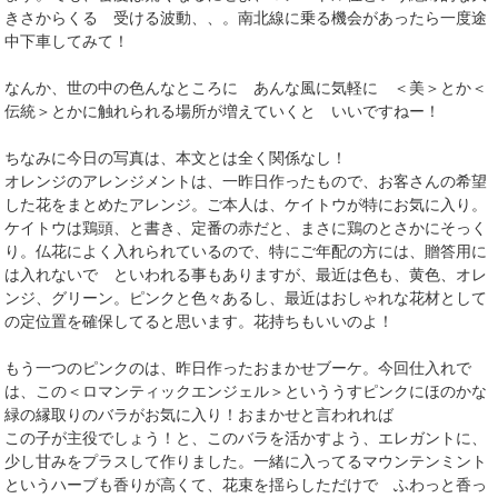
きさからくる 受ける波動、、。南北線に乗る機会があったら一度途
中下車してみて！
なんか、世の中の色んなところに あんな風に気軽に ＜美＞とか＜
伝統＞とかに触れられる場所が増えていくと いいですねー！
ちなみに今日の写真は、本文とは全く関係なし！
オレンジのアレンジメントは、一昨日作ったもので、お客さんの希望
した花をまとめたアレンジ。ご本人は、ケイトウが特にお気に入り。
ケイトウは鶏頭、と書き、定番の赤だと、まさに鶏のとさかにそっく
り。仏花によく入れられているので、特にご年配の方には、贈答用に
は入れないで といわれる事もありますが、最近は色も、黄色、オレ
ンジ、グリーン。ピンクと色々あるし、最近はおしゃれな花材として
の定位置を確保してると思います。花持ちもいいのよ！
もう一つのピンクのは、昨日作ったおまかせブーケ。今回仕入れで
は、この＜ロマンティックエンジェル＞といううすピンクにほのかな
緑の縁取りのバラがお気に入り！おまかせと言われれば
この子が主役でしょう！と、このバラを活かすよう、エレガントに、
少し甘みをプラスして作りました。一緒に入ってるマウンテンミント
というハーブも香りが高くて、花束を揺らしただけで ふわっと香っ