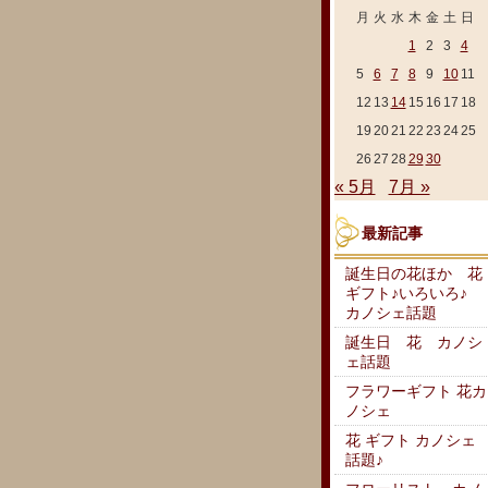
月
火
水
木
金
土
日
1
2
3
4
5
6
7
8
9
10
11
12
13
14
15
16
17
18
19
20
21
22
23
24
25
26
27
28
29
30
« 5月
7月 »
最新記事
誕生日の花ほか 花
ギフト♪いろいろ♪
カノシェ話題
誕生日 花 カノシ
ェ話題
フラワーギフト 花カ
ノシェ
花 ギフト カノシェ
話題♪