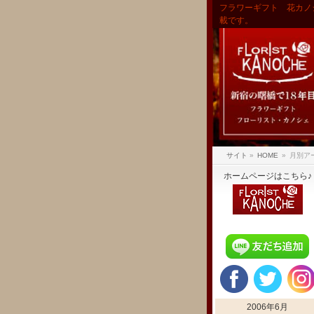
フラワーギフト 花カノ
載です。
サイト
»
HOME
»
月別アー
ホームページはこちら♪
2006年6月