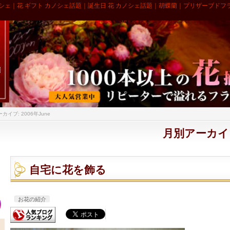
シェ｜花 ギフト カノシェ話題｜誕生日 花 カノシェ話題｜胡蝶蘭｜プリザーブドフ
カイブ: 2006年June
月別アーカイブ:
自宅に花を飾る
お花の紹介