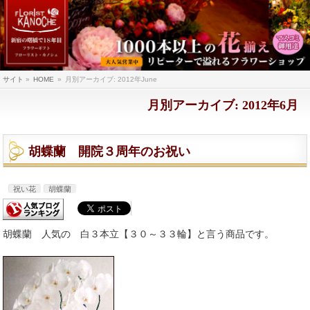
サイト
»
HOME
»
月別アーカイブ: 2012年June
月別アーカイブ: 2012年6月
胡蝶蘭 開院３周年のお祝い
祝い花
胡蝶蘭
胡蝶蘭 人気の 白３本立【３０～３３輪】と言う商品です。