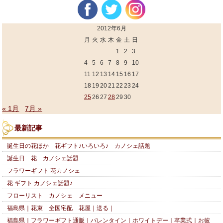
2012年6月
月
火
水
木
金
土
日
1
2
3
4
5
6
7
8
9
10
11
12
13
14
15
16
17
18
19
20
21
22
23
24
25
26
27
28
29
30
« 1月
7月 »
最新記事
誕生日の花ほか 花ギフト♪いろいろ♪ カノシェ話題
誕生日 花 カノシェ話題
フラワーギフト 花カノシェ
花 ギフト カノシェ話題♪
フローリスト カノシェ メニュー
福島県｜花束 全国宅配 花屋｜送る｜
福島県｜フラワーギフト通販｜バレンタイン｜ホワイトデー｜卒業式｜お彼