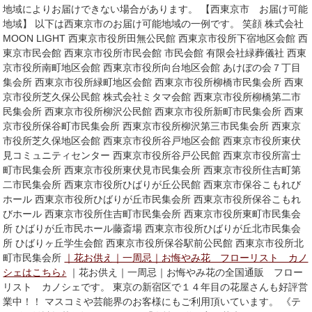
地域によりお届けできない場合があります。 【西東京市 お届け可能
地域】 以下は西東京市のお届け可能地域の一例です。 笑顔 株式会社
MOON LIGHT 西東京市役所田無公民館 西東京市役所下宿地区会館 西
東京市民会館 西東京市役所市民会館 市民会館 有限会社緑葬儀社 西東
京市役所南町地区会館 西東京市役所向台地区会館 あけぼの会７丁目
集会所 西東京市役所緑町地区会館 西東京市役所柳橋市民集会所 西東
京市役所芝久保公民館 株式会社ミタマ会館 西東京市役所柳橋第二市
民集会所 西東京市役所柳沢公民館 西東京市役所新町市民集会所 西東
京市役所保谷町市民集会所 西東京市役所柳沢第三市民集会所 西東京
市役所芝久保地区会館 西東京市役所谷戸地区会館 西東京市役所東伏
見コミュニティセンター 西東京市役所谷戸公民館 西東京市役所富士
町市民集会所 西東京市役所東伏見市民集会所 西東京市役所住吉町第
二市民集会所 西東京市役所ひばりが丘公民館 西東京市保谷こもれび
ホール 西東京市役所ひばりが丘市民集会所 西東京市役所保谷こもれ
びホール 西東京市役所住吉町市民集会所 西東京市役所東町市民集会
所 ひばりが丘市民ホール藤斎場 西東京市役所ひばりが丘北市民集会
所 ひばりヶ丘学生会館 西東京市役所保谷駅前公民館 西東京市役所北
町市民集会所
｜花お供え｜一周忌｜お悔やみ花 フローリスト カノ
シェはこちら♪
｜花お供え｜一周忌｜お悔やみ花の全国通販 フロー
リスト カノシェです。 東京の新宿区で１４年目の花屋さんも好評営
業中！！ マスコミや芸能界のお客様にもご利用頂いています。 《テ