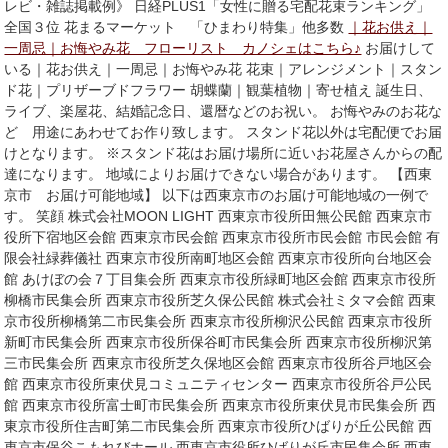
レビ・雑誌掲載例》 日経PLUS1「女性に贈る宅配花束ランキング」
全国３位 花まるマーケット 「ひまわり特集」他多数
｜花お供え｜
一周忌｜お悔やみ花 フローリスト カノシェはこちら♪
お届けして
いる｜花お供え｜一周忌｜お悔やみ花 花束｜アレンジメント｜スタン
ド花｜プリザーブドフラワー 胡蝶蘭｜観葉植物｜寄せ植え 誕生日、
ライブ、楽屋花、結婚記念日、還暦などのお祝い。 お悔やみのお花な
ど 用途にあわせてお作り致します。 スタンド花以外は宅配便でお届
けとなります。 ※スタンド花はお届け場所に近いお花屋さんからの配
達になります。 地域によりお届けできない場合があります。 【西東
京市 お届け可能地域】 以下は西東京市のお届け可能地域の一例で
す。 笑顔 株式会社MOON LIGHT 西東京市役所田無公民館 西東京市
役所下宿地区会館 西東京市民会館 西東京市役所市民会館 市民会館 有
限会社緑葬儀社 西東京市役所南町地区会館 西東京市役所向台地区会
館 あけぼの会７丁目集会所 西東京市役所緑町地区会館 西東京市役所
柳橋市民集会所 西東京市役所芝久保公民館 株式会社ミタマ会館 西東
京市役所柳橋第二市民集会所 西東京市役所柳沢公民館 西東京市役所
新町市民集会所 西東京市役所保谷町市民集会所 西東京市役所柳沢第
三市民集会所 西東京市役所芝久保地区会館 西東京市役所谷戸地区会
館 西東京市役所東伏見コミュニティセンター 西東京市役所谷戸公民
館 西東京市役所富士町市民集会所 西東京市役所東伏見市民集会所 西
東京市役所住吉町第二市民集会所 西東京市役所ひばりが丘公民館 西
東京市保谷こもれびホール 西東京市役所ひばりが丘市民集会所 西東