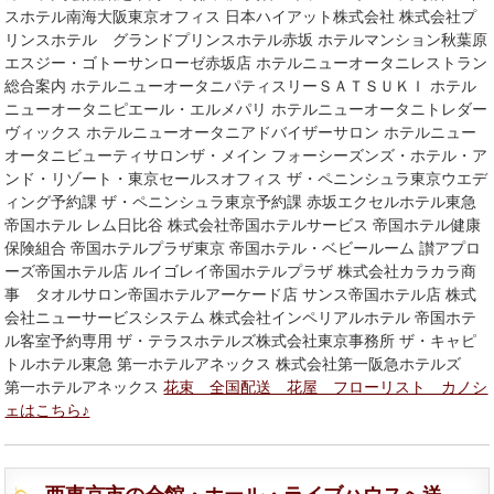
スホテル南海大阪東京オフィス 日本ハイアット株式会社 株式会社プ
リンスホテル グランドプリンスホテル赤坂 ホテルマンション秋葉原
エスジー・ゴトーサンローゼ赤坂店 ホテルニューオータニレストラン
総合案内 ホテルニューオータニパティスリーＳＡＴＳＵＫＩ ホテル
ニューオータニピエール・エルメパリ ホテルニューオータニトレダー
ヴィックス ホテルニューオータニアドバイザーサロン ホテルニュー
オータニビューティサロンザ・メイン フォーシーズンズ・ホテル・ア
ンド・リゾート・東京セールスオフィス ザ・ペニンシュラ東京ウエデ
ィング予約課 ザ・ペニンシュラ東京予約課 赤坂エクセルホテル東急
帝国ホテル レム日比谷 株式会社帝国ホテルサービス 帝国ホテル健康
保険組合 帝国ホテルプラザ東京 帝国ホテル・ベビールーム 讃アプロ
ーズ帝国ホテル店 ルイゴレイ帝国ホテルプラザ 株式会社カラカラ商
事 タオルサロン帝国ホテルアーケード店 サンス帝国ホテル店 株式
会社ニューサービスシステム 株式会社インペリアルホテル 帝国ホテ
ル客室予約専用 ザ・テラスホテルズ株式会社東京事務所 ザ・キャピ
トルホテル東急 第一ホテルアネックス 株式会社第一阪急ホテルズ
第一ホテルアネックス
花束 全国配送 花屋 フローリスト カノシ
ェはこちら♪