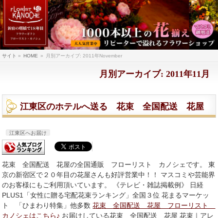
サイト
»
HOME
»
月別アーカイブ: 2011年November
月別アーカイブ: 2011年11月
江東区のホテルへ送る 花束 全国配送 花屋
江東区へお届け
花束 全国配送 花屋の全国通販 フローリスト カノシェです。 東
京の新宿区で２０年目の花屋さんも好評営業中！！ マスコミや芸能界
のお客様にもご利用頂いています。 《テレビ・雑誌掲載例》 日経
PLUS1「女性に贈る宅配花束ランキング」全国３位 花まるマーケッ
ト 「ひまわり特集」他多数
花束 全国配送 花屋 フローリスト
カノシェはこちら♪
お届けしている花束 全国配送 花屋 花束｜アレ