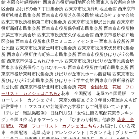
館 有限会社緑葬儀社 西東京市役所南町地区会館 西東京市役所向台地
区会館 あけぼの会７丁目集会所 西東京市役所緑町地区会館 西東京市
役所柳橋市民集会所 西東京市役所芝久保公民館 株式会社ミタマ会館
西東京市役所柳橋第二市民集会所 西東京市役所柳沢公民館 西東京市
役所新町市民集会所 西東京市役所保谷町市民集会所 西東京市役所柳
沢第三市民集会所 西東京市役所芝久保地区会館 西東京市役所谷戸地
区会館 西東京市役所東伏見コミュニティセンター 西東京市役所谷戸
公民館 西東京市役所富士町市民集会所 西東京市役所東伏見市民集会
所 西東京市役所住吉町第二市民集会所 西東京市役所ひばりが丘公民
館 西東京市保谷こもれびホール 西東京市役所ひばりが丘市民集会所
西東京市役所保谷こもれびホール 西東京市役所住吉町市民集会所 西
東京市役所東町市民集会所 ひばりが丘市民ホール藤斎場 西東京市役
所ひばりが丘北市民集会所 ひばりヶ丘学生会館 西東京市役所保谷駅
前公民館 西東京市役所北町市民集会所
花束 全国配送 花屋 フロ
ーリスト カノシェはこちら♪
花束 全国配送 花屋の全国通販 フ
ローリスト カノシェです。 東京の新宿区で２０年目の花屋さんも好
評営業中！！ マスコミや芸能界のお客様にもご利用頂いています。
《テレビ・雑誌掲載例》 日経PLUS1「女性に贈る宅配花束ランキン
グ」全国３位 花まるマーケット 「ひまわり特集」他多数
花束 全
国配送 花屋 フローリスト カノシェはこちら♪
お届けしている花
束 全国配送 花屋 花束｜アレンジメント｜スタンド花｜プリザーブ