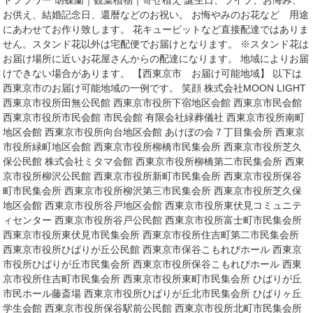
ドフラワー 胡蝶蘭｜観葉植物｜寄せ植え 誕生日、ライブ、お悔み、
お供え、結婚記念日、還暦などのお祝い。 お悔やみのお花など 用途
にあわせてお作り致します。 花キューピットなど直接配達ではありま
せん。スタンド花以外は宅配便でお届けとなります。 ※スタンド花は
お届け場所に近いお花屋さんからの配達になります。 地域によりお届
けできない場合があります。 【西東京市 お届け可能地域】 以下は
西東京市のお届け可能地域の一例です。 笑顔 株式会社MOON LIGHT
西東京市役所田無公民館 西東京市役所下宿地区会館 西東京市民会館
西東京市役所市民会館 市民会館 有限会社緑葬儀社 西東京市役所南町
地区会館 西東京市役所向台地区会館 あけぼの会７丁目集会所 西東京
市役所緑町地区会館 西東京市役所柳橋市民集会所 西東京市役所芝久
保公民館 株式会社ミタマ会館 西東京市役所柳橋第二市民集会所 西東
京市役所柳沢公民館 西東京市役所新町市民集会所 西東京市役所保谷
町市民集会所 西東京市役所柳沢第三市民集会所 西東京市役所芝久保
地区会館 西東京市役所谷戸地区会館 西東京市役所東伏見コミュニテ
ィセンター 西東京市役所谷戸公民館 西東京市役所富士町市民集会所
西東京市役所東伏見市民集会所 西東京市役所住吉町第二市民集会所
西東京市役所ひばりが丘公民館 西東京市保谷こもれびホール 西東京
市役所ひばりが丘市民集会所 西東京市役所保谷こもれびホール 西東
京市役所住吉町市民集会所 西東京市役所東町市民集会所 ひばりが丘
市民ホール藤斎場 西東京市役所ひばりが丘北市民集会所 ひばりヶ丘
学生会館 西東京市役所保谷駅前公民館 西東京市役所北町市民集会所