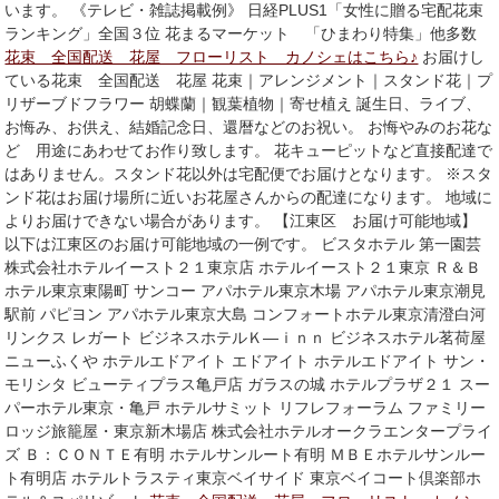
います。 《テレビ・雑誌掲載例》 日経PLUS1「女性に贈る宅配花束
ランキング」全国３位 花まるマーケット 「ひまわり特集」他多数
花束 全国配送 花屋 フローリスト カノシェはこちら♪
お届けし
ている花束 全国配送 花屋 花束｜アレンジメント｜スタンド花｜プ
リザーブドフラワー 胡蝶蘭｜観葉植物｜寄せ植え 誕生日、ライブ、
お悔み、お供え、結婚記念日、還暦などのお祝い。 お悔やみのお花な
ど 用途にあわせてお作り致します。 花キューピットなど直接配達で
はありません。スタンド花以外は宅配便でお届けとなります。 ※スタ
ンド花はお届け場所に近いお花屋さんからの配達になります。 地域に
よりお届けできない場合があります。 【江東区 お届け可能地域】
以下は江東区のお届け可能地域の一例です。 ビスタホテル 第一園芸
株式会社ホテルイースト２１東京店 ホテルイースト２１東京 Ｒ＆Ｂ
ホテル東京東陽町 サンコー アパホテル東京木場 アパホテル東京潮見
駅前 パピヨン アパホテル東京大島 コンフォートホテル東京清澄白河
リンクス レガート ビジネスホテルＫ―ｉｎｎ ビジネスホテル茗荷屋
ニューふくや ホテルエドアイト エドアイト ホテルエドアイト サン・
モリシタ ビューティプラス亀戸店 ガラスの城 ホテルプラザ２１ スー
パーホテル東京・亀戸 ホテルサミット リフレフォーラム ファミリー
ロッジ旅籠屋・東京新木場店 株式会社ホテルオークラエンタープライ
ズ Ｂ：ＣＯＮＴＥ有明 ホテルサンルート有明 ＭＢＥホテルサンルー
ト有明店 ホテルトラスティ東京ベイサイド 東京ベイコート倶楽部ホ