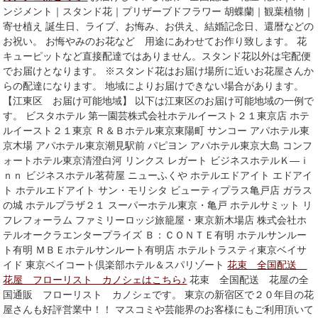
ンジメント｜スタンド花｜プリザーブドフラワー 胡蝶蘭｜観葉植物｜
寄せ植え 誕生日、ライブ、お悔み、お供え、結婚記念日、還暦などの
お祝い。 お悔やみのお花など 用途にあわせてお作り致します。 花
キューピットなど直接配達ではありません。スタンド花以外は宅配便
でお届けとなります。 ※スタンド花はお届け場所に近いお花屋さんか
らの配達になります。 地域によりお届けできない場合があります。
【江東区 お届け可能地域】 以下は江東区のお届け可能地域の一例で
す。 ビスタホテル 第一園芸株式会社ホテルイースト２１東京店 ホテ
ルイースト２１東京 Ｒ＆Ｂホテル東京東陽町 サンコー アパホテル東
京木場 アパホテル東京潮見駅前 パピヨン アパホテル東京大島 コンフ
ォートホテル東京清澄白河 リンクス レガート ビジネスホテルＫ―ｉ
ｎｎ ビジネスホテル茗荷屋 ニューふくや ホテルエドアイト エドアイ
ト ホテルエドアイト サン・モリシタ ビューティプラス亀戸店 ガラス
の城 ホテルプラザ２１ スーパーホテル東京・亀戸 ホテルサミット リ
フレフォーラム ファミリーロッジ旅籠屋・東京新木場店 株式会社ホ
テルオークラエンタープライズ Ｂ：ＣＯＮＴＥ有明 ホテルサンルー
ト有明 ＭＢＥホテルサンルート有明店 ホテルトラスティ東京ベイサ
イド 東京ベイコート倶楽部ホテル＆スパリゾート
花束 全国配送
花屋 フローリスト カノシェはこちら♪
花束 全国配送 花屋の全
国通販 フローリスト カノシェです。 東京の新宿区で２０年目の花
屋さんも好評営業中！！ マスコミや芸能界のお客様にもご利用頂いて