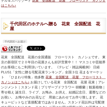
テル＆スパリゾート
花束 全国配送 花屋 フローリスト カノシェ
はこちら♪
千代田区のホテルへ贈る 花束 全国配送 花
屋
千代田区へお届け
花束 全国配送 花屋の全国通販 フローリスト カノシェです。 東
京の新宿区で２０年目の花屋さんも好評営業中！！ マスコミや芸能界
のお客様にもご利用頂いています。 《テレビ・雑誌掲載例》 日経
PLUS1「女性に贈る宅配花束ランキング」全国３位 花まるマーケッ
ト 「ひまわり特集」他多数
花束 全国配送 花屋 フローリスト
カノシェはこちら♪
お届けしている花束 全国配送 花屋 花束｜アレ
ンジメント｜スタンド花｜プリザーブドフラワー 胡蝶蘭｜観葉植物｜
寄せ植え 誕生日、ライブ、お悔み、お供え、結婚記念日、還暦などの
お祝い。 お悔やみのお花など 用途にあわせてお作り致します。 花
キューピットなど直接配達ではありません。スタンド花以外は宅配便