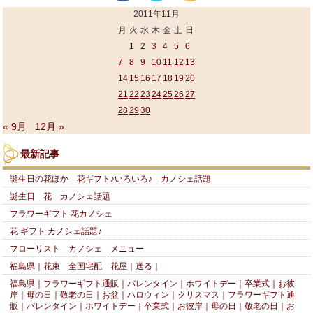
2011年11月
月
火
水
木
金
土
日
1
2
3
4
5
6
7
8
9
10
11
12
13
14
15
16
17
18
19
20
21
22
23
24
25
26
27
28
29
30
« 9月
12月 »
最新記事
誕生日の花ほか 花ギフト♪いろいろ♪ カノシェ話題
誕生日 花 カノシェ話題
フラワーギフト 花カノシェ
花 ギフト カノシェ話題♪
フローリスト カノシェ メニュー
福島県｜花束 全国宅配 花屋｜送る｜
福島県｜フラワーギフト通販｜バレンタイン｜ホワイトデー｜卒業式｜お彼
岸｜母の日｜敬老の日｜お盆｜ハロウィン｜クリスマス｜フラワーギフト通
販｜バレンタイン｜ホワイトデー｜卒業式｜お彼岸｜母の日｜敬老の日｜お