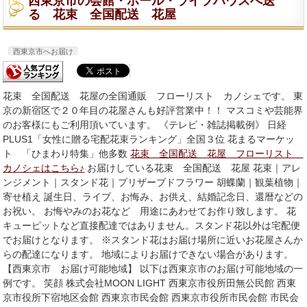
西東京市の会館・ホール・ライブハウスへ送
る 花束 全国配送 花屋
西東京市へお届け
花束 全国配送 花屋の全国通販 フローリスト カノシェです。 東
京の新宿区で２０年目の花屋さんも好評営業中！！ マスコミや芸能界
のお客様にもご利用頂いています。 《テレビ・雑誌掲載例》 日経
PLUS1「女性に贈る宅配花束ランキング」全国３位 花まるマーケッ
ト 「ひまわり特集」他多数
花束 全国配送 花屋 フローリスト
カノシェはこちら♪
お届けしている花束 全国配送 花屋 花束｜アレ
ンジメント｜スタンド花｜プリザーブドフラワー 胡蝶蘭｜観葉植物｜
寄せ植え 誕生日、ライブ、お悔み、お供え、結婚記念日、還暦などの
お祝い。 お悔やみのお花など 用途にあわせてお作り致します。 花
キューピットなど直接配達ではありません。スタンド花以外は宅配便
でお届けとなります。 ※スタンド花はお届け場所に近いお花屋さんか
らの配達になります。 地域によりお届けできない場合があります。
【西東京市 お届け可能地域】 以下は西東京市のお届け可能地域の一
例です。 笑顔 株式会社MOON LIGHT 西東京市役所田無公民館 西東
京市役所下宿地区会館 西東京市民会館 西東京市役所市民会館 市民会