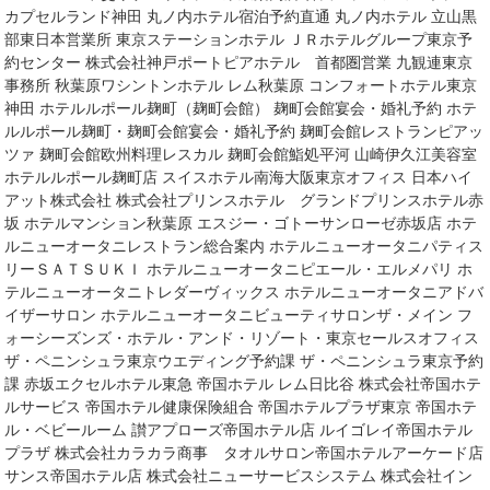
カプセルランド神田 丸ノ内ホテル宿泊予約直通 丸ノ内ホテル 立山黒
部東日本営業所 東京ステーションホテル ＪＲホテルグループ東京予
約センター 株式会社神戸ポートピアホテル 首都圏営業 九観連東京
事務所 秋葉原ワシントンホテル レム秋葉原 コンフォートホテル東京
神田 ホテルルポール麹町（麹町会館） 麹町会館宴会・婚礼予約 ホテ
ルルポール麹町・麹町会館宴会・婚礼予約 麹町会館レストランピアッ
ツァ 麹町会館欧州料理レスカル 麹町会館鮨処平河 山崎伊久江美容室
ホテルルポール麹町店 スイスホテル南海大阪東京オフィス 日本ハイ
アット株式会社 株式会社プリンスホテル グランドプリンスホテル赤
坂 ホテルマンション秋葉原 エスジー・ゴトーサンローゼ赤坂店 ホテ
ルニューオータニレストラン総合案内 ホテルニューオータニパティス
リーＳＡＴＳＵＫＩ ホテルニューオータニピエール・エルメパリ ホ
テルニューオータニトレダーヴィックス ホテルニューオータニアドバ
イザーサロン ホテルニューオータニビューティサロンザ・メイン フ
ォーシーズンズ・ホテル・アンド・リゾート・東京セールスオフィス
ザ・ペニンシュラ東京ウエディング予約課 ザ・ペニンシュラ東京予約
課 赤坂エクセルホテル東急 帝国ホテル レム日比谷 株式会社帝国ホテ
ルサービス 帝国ホテル健康保険組合 帝国ホテルプラザ東京 帝国ホテ
ル・ベビールーム 讃アプローズ帝国ホテル店 ルイゴレイ帝国ホテル
プラザ 株式会社カラカラ商事 タオルサロン帝国ホテルアーケード店
サンス帝国ホテル店 株式会社ニューサービスシステム 株式会社イン