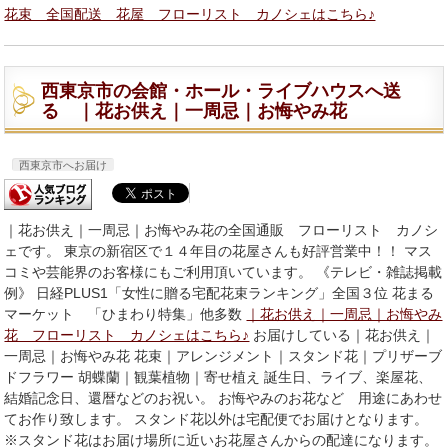
花束 全国配送 花屋 フローリスト カノシェはこちら♪
西東京市の会館・ホール・ライブハウスへ送
る ｜花お供え｜一周忌｜お悔やみ花
西東京市へお届け
｜花お供え｜一周忌｜お悔やみ花の全国通販 フローリスト カノシ
ェです。 東京の新宿区で１４年目の花屋さんも好評営業中！！ マス
コミや芸能界のお客様にもご利用頂いています。 《テレビ・雑誌掲載
例》 日経PLUS1「女性に贈る宅配花束ランキング」全国３位 花まる
マーケット 「ひまわり特集」他多数
｜花お供え｜一周忌｜お悔やみ
花 フローリスト カノシェはこちら♪
お届けしている｜花お供え｜
一周忌｜お悔やみ花 花束｜アレンジメント｜スタンド花｜プリザーブ
ドフラワー 胡蝶蘭｜観葉植物｜寄せ植え 誕生日、ライブ、楽屋花、
結婚記念日、還暦などのお祝い。 お悔やみのお花など 用途にあわせ
てお作り致します。 スタンド花以外は宅配便でお届けとなります。
※スタンド花はお届け場所に近いお花屋さんからの配達になります。