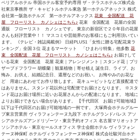
ペリアルホテル 帝国ホテル客室予約専用 ザ・テラスホテルズ株式会
社東京事務所 ザ・キャピトルホテル東急 第一ホテルアネックス 株式
会社第一阪急ホテルズ 第一ホテルアネックス
花束 全国配送 花
屋 フローリスト カノシェはこちら♪
花束 全国配送 花屋の全国
通販 フローリスト カノシェです。 東京の新宿区で２０年目の花屋
さんも好評営業中！！ マスコミや芸能界のお客様にもご利用頂いてい
ます。 《テレビ・雑誌掲載例》 日経PLUS1「女性に贈る宅配花束ラ
ンキング」全国３位 花まるマーケット 「ひまわり特集」他多数
花
束 全国配送 花屋 フローリスト カノシェはこちら♪
お届けして
いる花束 全国配送 花屋 花束｜アレンジメント｜スタンド花｜プリ
ザーブドフラワー 胡蝶蘭｜観葉植物｜寄せ植え 誕生日、ライブ、お
悔み、お供え、結婚記念日、還暦などのお祝い。 お悔やみのお花な
ど 用途にあわせてお作り致します。 花キューピットなど直接配達で
はありません。スタンド花以外は宅配便でお届けとなります。 ※スタ
ンド花はお届け場所に近いお花屋さんからの配達になります。 地域に
よりお届けできない場合があります。 【千代田区 お届け可能地域】
以下は千代田区のお届け可能地域の一例です。 大塚商会ホテルグルー
プ東京営業所 ヴィラフォンテーヌ九段下 ホテルグランドパレス アソ
シアホテルズアンドリゾーツ・東京予約オフィス 名古屋マリオットア
ソシアホテル・東京セールスオフィス 学士会館ホテル ヴィラフォン
テーヌ神保町 ホテルヴィラフォンテーヌ神保町 株式会社駿河台ホテ