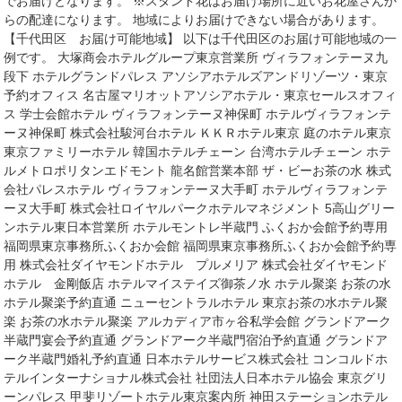
でお届けとなります。 ※スタンド花はお届け場所に近いお花屋さんか
らの配達になります。 地域によりお届けできない場合があります。
【千代田区 お届け可能地域】 以下は千代田区のお届け可能地域の一
例です。 大塚商会ホテルグループ東京営業所 ヴィラフォンテーヌ九
段下 ホテルグランドパレス アソシアホテルズアンドリゾーツ・東京
予約オフィス 名古屋マリオットアソシアホテル・東京セールスオフィ
ス 学士会館ホテル ヴィラフォンテーヌ神保町 ホテルヴィラフォンテ
ーヌ神保町 株式会社駿河台ホテル ＫＫＲホテル東京 庭のホテル東京
東京ファミリーホテル 韓国ホテルチェーン 台湾ホテルチェーン ホテ
ルメトロポリタンエドモント 龍名館営業本部 ザ・ビーお茶の水 株式
会社パレスホテル ヴィラフォンテーヌ大手町 ホテルヴィラフォンテ
ーヌ大手町 株式会社ロイヤルパークホテルマネジメント 5高山グリー
ンホテル東日本営業所 ホテルモントレ半蔵門 ふくおか会館予約専用
福岡県東京事務所ふくおか会館 福岡県東京事務所ふくおか会館予約専
用 株式会社ダイヤモンドホテル プルメリア 株式会社ダイヤモンド
ホテル 金剛飯店 ホテルマイステイズ御茶ノ水 ホテル聚楽 お茶の水
ホテル聚楽予約直通 ニューセントラルホテル 東京お茶の水ホテル聚
楽 お茶の水ホテル聚楽 アルカディア市ヶ谷私学会館 グランドアーク
半蔵門宴会予約直通 グランドアーク半蔵門宿泊予約直通 グランドア
ーク半蔵門婚礼予約直通 日本ホテルサービス株式会社 コンコルドホ
テルインターナショナル株式会社 社団法人日本ホテル協会 東京グリ
ーンパレス 甲斐リゾートホテル東京案内所 神田ステーションホテル