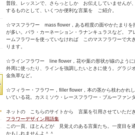
普段、レッスンで、さらっとしか お伝えしていませんが
するものとして、いくつか便利な言葉を ご紹介。
☆マスフラワー mass flower，ある程度の面やかたまり
が多い。バラ・カーネーション・ラナンキュラスなど。 ア
ームフラワーを使っていなければ このマスフラワーで大
ります。
☆ラインフラワー line flower，花や葉の形状が線のよ
外周に使ったり、ラインを強調したいときに使う。グラジ
金魚草など。
☆フィラー・フラワー，filler flower，本の茎から枝わか
いている花。カスミソウ・レースフラワー・ブルーファン
ネットの こちらのサイトから 言葉を引用させていただ
フラワーデザイン用語集
この一頁、ほとんどが 見覚えのある言葉たち。一度目を
かもしれませんよ＾＾