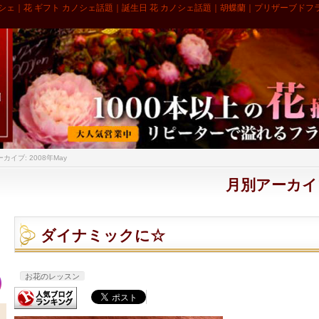
シェ｜花 ギフト カノシェ話題｜誕生日 花 カノシェ話題｜胡蝶蘭｜プリザーブドフ
カイブ: 2008年May
月別アーカイブ:
ダイナミックに☆
お花のレッスン