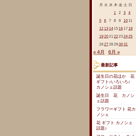
月
火
水
木
金
土
日
1
2
3
4
5
6
7
8
9
10
11
12
13
14
15
16
17
18
19
20
21
22
23
24
25
26
27
28
29
30
31
« 4月
6月 »
最新記事
誕生日の花ほか 花
ギフト♪いろいろ♪
カノシェ話題
誕生日 花 カノシ
ェ話題
フラワーギフト 花カ
ノシェ
花 ギフト カノシェ
話題♪