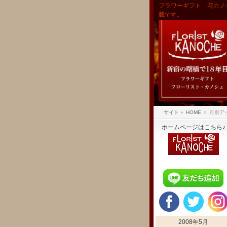
フラワーギフト 花カノ
載です。
サイト
»
HOME
»
月別アー
ホームページはこちら♪
2008年5月