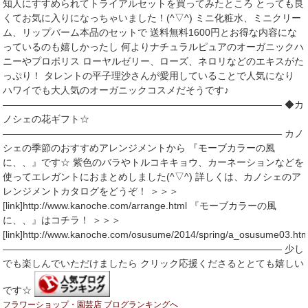
知人にすすめられてトライアルセットを買ってみたところ とっても良
くてお気に入りになっちゃいました！(^▽^) ミニ化粧水、ミニクリー
ム、リップバーム本品のセットで 送料無料1600円とお得な内容にな
っているのも嬉しかったし 何よりナチュラルピュアのオーガニックハ
ニーやプロポリス ローヤルゼリー、ローズ、ネロリなどのエキスがた
っぷり！ タレントの平子理沙さんが愛用していることで人気になり
ハワイでも大人気のオーガニックコスメだそうです♪
――――――――――――――――――――――――――――― ◆カ
ノシェの花ギフト☆
――――――――――――――――――――――――――――― カノ
シェの季節のおすすめアレンジメントから 『モーブカラーの風
に、、』です☆ 紫色のバラやトルコキキョウ、カーネーションなどを
使ってエレガントにおまとめしました(^▽^) 詳しくは、カノシェのア
レンジメントカタログをどうぞ！ ＞＞＞
[link]http://www.kanoche.com/arrange.html 『モーブカラーの風
に、、』はコチラ！ ＞＞＞
[link]http://www.kanoche.com/osusume/2014/spring/a_osusume03.htm
――――――――――――――――――――――――――――― 少し
でも楽しんでいただけましたら クリック応援くださるととても嬉しい
です☆
フラワーショップ・園芸店 ブログランキングへ