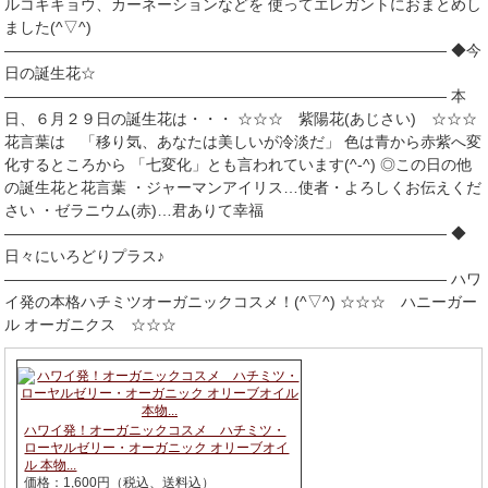
ルコキキョウ、カーネーションなどを 使ってエレガントにおまとめし
ました(^▽^)
――――――――――――――――――――――――――――― ◆今
日の誕生花☆
――――――――――――――――――――――――――――― 本
日、６月２９日の誕生花は・・・ ☆☆☆ 紫陽花(あじさい) ☆☆☆
花言葉は 「移り気、あなたは美しいが冷淡だ」 色は青から赤紫へ変
化するところから 「七変化」とも言われています(^-^) ◎この日の他
の誕生花と花言葉 ・ジャーマンアイリス…使者・よろしくお伝えくだ
さい ・ゼラニウム(赤)…君ありて幸福
――――――――――――――――――――――――――――― ◆
日々にいろどりプラス♪
――――――――――――――――――――――――――――― ハワ
イ発の本格ハチミツオーガニックコスメ！(^▽^) ☆☆☆ ハニーガー
ル オーガニクス ☆☆☆
ハワイ発！オーガニックコスメ ハチミツ・
ローヤルゼリー・オーガニック オリーブオイ
ル 本物...
価格：1,600円（税込、送料込）