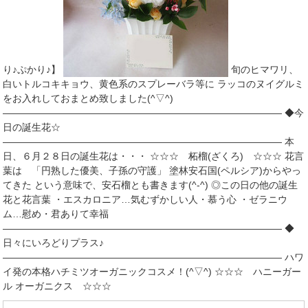
り♪ぷかり♪】
旬のヒマワリ、
白いトルコキキョウ、黄色系のスプレーバラ等に ラッコのヌイグルミ
をお入れしておまとめ致しました(^▽^)
――――――――――――――――――――――――――――― ◆今
日の誕生花☆
――――――――――――――――――――――――――――― 本
日、６月２８日の誕生花は・・・ ☆☆☆ 柘榴(ざくろ) ☆☆☆ 花言
葉は 「円熟した優美、子孫の守護」 塗林安石国(ペルシア)からやっ
てきた という意味で、安石榴とも書きます(^-^) ◎この日の他の誕生
花と花言葉 ・エスカロニア…気むずかしい人・慕う心 ・ゼラニウ
ム…慰め・君ありて幸福
――――――――――――――――――――――――――――― ◆
日々にいろどりプラス♪
――――――――――――――――――――――――――――― ハワ
イ発の本格ハチミツオーガニックコスメ！(^▽^) ☆☆☆ ハニーガー
ル オーガニクス ☆☆☆