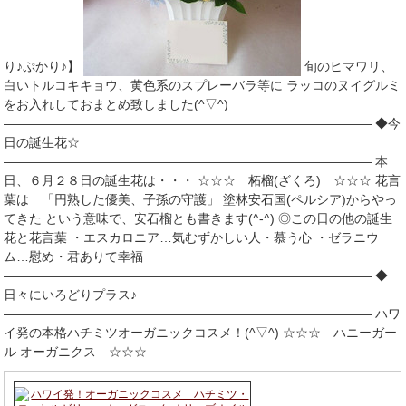
り♪ぷかり♪】
旬のヒマワリ、
白いトルコキキョウ、黄色系のスプレーバラ等に ラッコのヌイグルミ
をお入れしておまとめ致しました(^▽^)
――――――――――――――――――――――――――――― ◆今
日の誕生花☆
――――――――――――――――――――――――――――― 本
日、６月２８日の誕生花は・・・ ☆☆☆ 柘榴(ざくろ) ☆☆☆ 花言
葉は 「円熟した優美、子孫の守護」 塗林安石国(ペルシア)からやっ
てきた という意味で、安石榴とも書きます(^-^) ◎この日の他の誕生
花と花言葉 ・エスカロニア…気むずかしい人・慕う心 ・ゼラニウ
ム…慰め・君ありて幸福
――――――――――――――――――――――――――――― ◆
日々にいろどりプラス♪
――――――――――――――――――――――――――――― ハワ
イ発の本格ハチミツオーガニックコスメ！(^▽^) ☆☆☆ ハニーガー
ル オーガニクス ☆☆☆