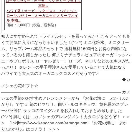
ハワイ発！オーガニックコスメ ハチミツ・
ローヤルゼリー・オーガニック オリーブオイ
ル 本物...
価格：1,600円（税込、送料込）
知人にすすめられてトライアルセットを買ってみたところ とっても良
くてお気に入りになっちゃいました！(^▽^) ミニ化粧水、ミニクリー
ム、リップバーム本品のセットで 送料無料1600円とお得な内容にな
っているのも嬉しかったし 何よりナチュラルピュアのオーガニックハ
ニーやプロポリス ローヤルゼリー、ローズ、ネロリなどのエキスがた
っぷり！ タレントの平子理沙さんが愛用していることで人気になり
ハワイでも大人気のオーガニックコスメだそうです♪
――――――――――――――――――――――――――――― ◆カ
ノシェの花ギフト☆
――――――――――――――――――――――――――――― カノ
シェの季節のおすすめアレンジメントから 『お花の海に ぷかり♪ぷ
かり♪』です☆ 旬のヒマワリ、白いトルコキキョウ、黄色系のスプレ
ーバラ等に ラッコのヌイグルミをお入れしておまとめ致しました
(^▽^) 詳しくは、カノシェのアレンジメントカタログをどうぞ！ ＞＞
＞ [link]http://www.kanoche.com/arrange.html 『お花の海に ぷか
り♪ぷかり♪』はコチラ！ ＞＞＞