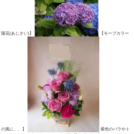
陽花(あじさい)】
【モーブカラー
の風に、、】
紫色のバラやト