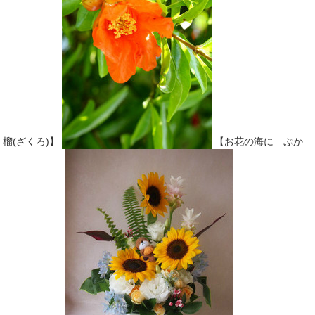
榴(ざくろ)】
【お花の海に ぷか