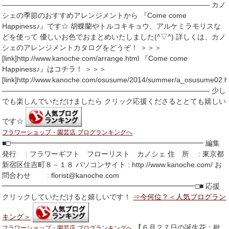
――――――――――――――――――――――――――――― カノ
シェの季節のおすすめアレンジメントから 『Come come
Happiness♪』です☆ 胡蝶蘭やトルコキキョウ、アルケミラモリスな
どを使って 優しいお色でおまとめいたしました(^▽^) 詳しくは、カノ
シェのアレンジメントカタログをどうぞ！ ＞＞＞
[link]http://www.kanoche.com/arrange.html 『Come come
Happiness♪』はコチラ！ ＞＞＞
[link]http://www.kanoche.com/osusume/2014/summer/a_osusume02.h
――――――――――――――――――――――――――――― 少し
でも楽しんでいただけましたら クリック応援くださるととても嬉しい
です☆
フラワーショップ・園芸店 ブログランキングへ
■□━━━━━━━━━━━━━━━━━━━━━━━━━━━ 編集
発行 : フラワーギフト フローリスト カノシェ 住 所 : 東京都
新宿区住吉町８－１８ パソコンサイト : http://www.kanoche.com/ お
問合わせ : florist@kanoche.com
━━━━━━━━━━━━━━━━━━━━━━━━━━━□■ 応援
クリックしていただけると嬉しいです！
⇒今何位？＜人気ブログラン
キング＞
【６月２７日の誕生花：枇
フラワーショップ・園芸店 ブログランキングへ