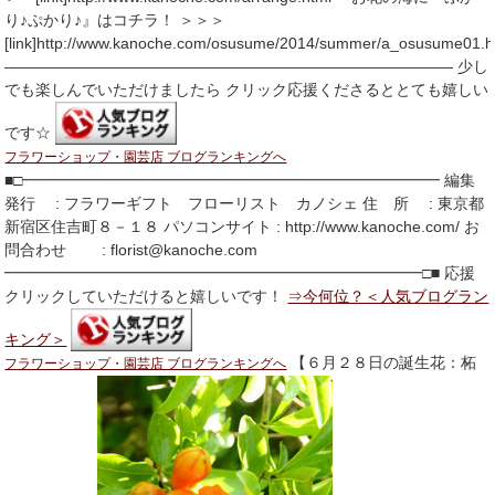
り♪ぷかり♪』はコチラ！ ＞＞＞
[link]http://www.kanoche.com/osusume/2014/summer/a_osusume01.h
――――――――――――――――――――――――――――― 少し
でも楽しんでいただけましたら クリック応援くださるととても嬉しい
です☆
フラワーショップ・園芸店 ブログランキングへ
■□━━━━━━━━━━━━━━━━━━━━━━━━━━━ 編集
発行 : フラワーギフト フローリスト カノシェ 住 所 : 東京都
新宿区住吉町８－１８ パソコンサイト : http://www.kanoche.com/ お
問合わせ : florist@kanoche.com
━━━━━━━━━━━━━━━━━━━━━━━━━━━□■ 応援
クリックしていただけると嬉しいです！
⇒今何位？＜人気ブログラン
キング＞
【６月２８日の誕生花：柘
フラワーショップ・園芸店 ブログランキングへ