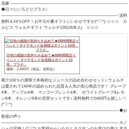
花嫁 ―――――――――――――――――――――――――――――
◆日々にいろどりプラス♪
――――――――――――――――――――――――――――― 送料
無料＆24％OFF！お中元や夏ギフトにいかがですか(^▽^) ☆☆☆ カ
ルピス ウェルチギフト ウェルチ100(28本入) ☆☆☆
日頃の感謝の気持ちを込めて★86時間限定イ
ベント！ダイヤモンド会員様はポイント10
倍、プラチ...
価格：2,460円（税込、送料込）
果汁100％の濃厚で本格的なジュースの詰め合わせセット♪ ウェルチ
は愛されて140年の認められた品質＆人気の安心商品です！ グレープ
4本、アップル4本、マンゴーブレンド4本、 ホワイトグレープ&レモ
ン8本、オレンジ8本の充実セットです♪ 送料無料で2460円も嬉しい！
(^▽^)
――――――――――――――――――――――――――――― ◆お
客様の声☆
――――――――――――――――――――――――――――― カノ
シェの宝物！(^▽^) お客様からいただくタクサンのお喜びの声は 本当