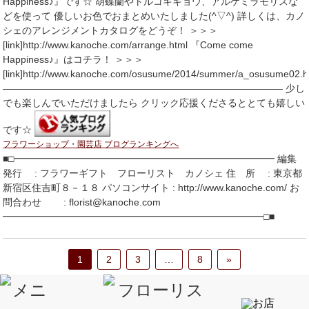
Happiness♪』です☆ 胡蝶蘭やトルコキキョウ、アルケミラモリスな
どを使って 優しいお色でおまとめいたしました(^▽^) 詳しくは、カノ
シェのアレンジメントカタログをどうぞ！ ＞＞＞
[link]http://www.kanoche.com/arrange.html 『Come come
Happiness♪』はコチラ！ ＞＞＞
[link]http://www.kanoche.com/osusume/2014/summer/a_osusume02.h
――――――――――――――――――――――――――――― 少し
でも楽しんでいただけましたら クリック応援くださるととても嬉しい
です☆
フラワーショップ・園芸店 ブログランキングへ
■□━━━━━━━━━━━━━━━━━━━━━━━━━━━ 編集
発行 : フラワーギフト フローリスト カノシェ 住 所 : 東京都
新宿区住吉町８－１８ パソコンサイト : http://www.kanoche.com/ お
問合わせ : florist@kanoche.com
━━━━━━━━━━━━━━━━━━━━━━━━━━━□■
1
2
3
…
8
»