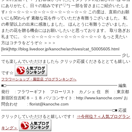
にありがたく、日々の励みです(^▽^) 一部を皆さまにご紹介いたしま
す♪ ☆～☆～☆～☆～☆～☆～☆～☆～☆～☆ この度は、直前のお願
いにも関わらず 素敵な花を作っていただき有難うございました。 私
の希望以上の出来に感激しました。 ほんとうに有難うございました。
またの花を贈る機会にはお願いしたいと思っております。 取り急ぎお
礼までに。 ☆～☆～☆～☆～☆～☆～☆～☆～☆～☆ もっと見たい
方はコチラをどうぞ☆ ＞＞＞
[link]http://blog.livedoor.jp/kanoche/archives/cat_50005605.html
――――――――――――――――――――――――――――― 少し
でも楽しんでいただけましたら クリック応援くださるととても嬉しい
です☆
フラワーショップ・園芸店 ブログランキングへ
■□━━━━━━━━━━━━━━━━━━━━━━━━━━━ 編集
発行 : フラワーギフト フローリスト カノシェ 住 所 : 東京都
新宿区住吉町８－１８ パソコンサイト : http://www.kanoche.com/ お
問合わせ : florist@kanoche.com
━━━━━━━━━━━━━━━━━━━━━━━━━━━□■ 応援
クリックしていただけると嬉しいです！
⇒今何位？＜人気ブログラン
キング＞