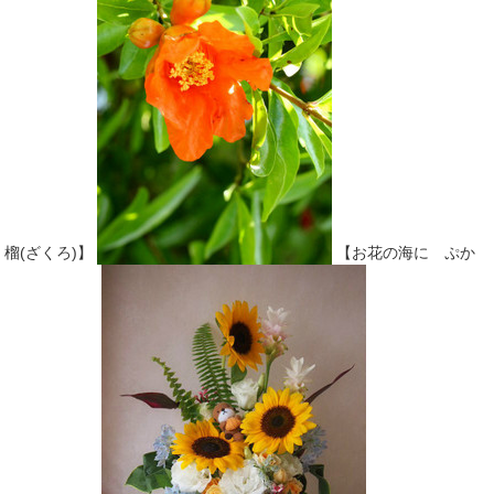
榴(ざくろ)】
【お花の海に ぷか