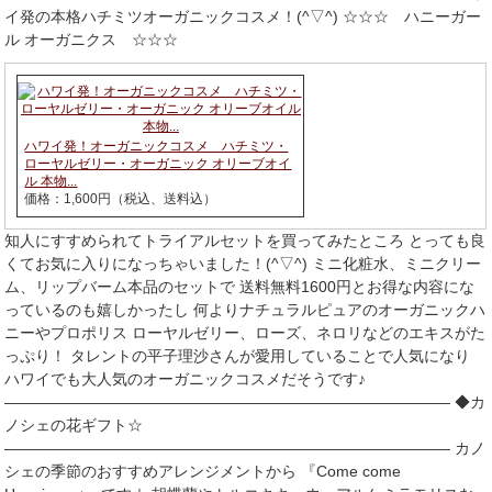
イ発の本格ハチミツオーガニックコスメ！(^▽^) ☆☆☆ ハニーガー
ル オーガニクス ☆☆☆
ハワイ発！オーガニックコスメ ハチミツ・
ローヤルゼリー・オーガニック オリーブオイ
ル 本物...
価格：1,600円（税込、送料込）
知人にすすめられてトライアルセットを買ってみたところ とっても良
くてお気に入りになっちゃいました！(^▽^) ミニ化粧水、ミニクリー
ム、リップバーム本品のセットで 送料無料1600円とお得な内容にな
っているのも嬉しかったし 何よりナチュラルピュアのオーガニックハ
ニーやプロポリス ローヤルゼリー、ローズ、ネロリなどのエキスがた
っぷり！ タレントの平子理沙さんが愛用していることで人気になり
ハワイでも大人気のオーガニックコスメだそうです♪
――――――――――――――――――――――――――――― ◆カ
ノシェの花ギフト☆
――――――――――――――――――――――――――――― カノ
シェの季節のおすすめアレンジメントから 『Come come