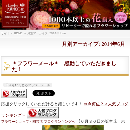
サイト
»
HOME
»
月別アーカイブ: 2014年June
月別アーカイブ: 2014年6月
＊フラワーメール＊ 感動していただきまし
た！
日々をいろどるフラワーメール
応援クリックしていただけると嬉しいです！
⇒今何位？＜人気ブログ
ランキング＞
【６月３０日の誕生花：未
フラワーショップ・園芸店 ブログランキングへ