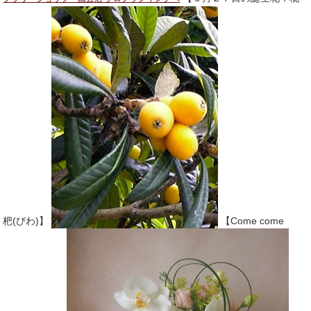
杷(びわ)】
【Come come