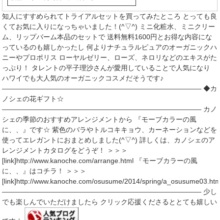
知人にすすめられてトライアルセットを買ってみたところ とっても良
くてお気に入りになっちゃいました！(^▽^) ミニ化粧水、ミニクリー
ム、リップバーム本品のセットで 送料無料1600円とお得な内容にな
っているのも嬉しかったし 何よりナチュラルピュアのオーガニックハ
ニーやプロポリス ローヤルゼリー、ローズ、ネロリなどのエキスがた
っぷり！ タレントの平子理沙さんが愛用していることで人気になり
ハワイでも大人気のオーガニックコスメだそうです♪
――――――――――――――――――――――――――――― ◆カ
ノシェの花ギフト☆
――――――――――――――――――――――――――――― カノ
シェの季節のおすすめアレンジメントから 『モーブカラーの風
に、、』です☆ 紫色のバラやトルコキキョウ、カーネーションなどを
使ってエレガントにおまとめしました(^▽^) 詳しくは、カノシェのア
レンジメントカタログをどうぞ！ ＞＞＞
[link]http://www.kanoche.com/arrange.html 『モーブカラーの風
に、、』はコチラ！ ＞＞＞
[link]http://www.kanoche.com/osusume/2014/spring/a_osusume03.htm
――――――――――――――――――――――――――――― 少し
でも楽しんでいただけましたら クリック応援くださるととても嬉しい