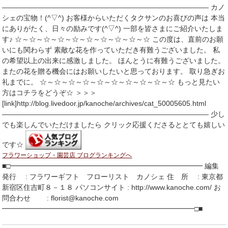
――――――――――――――――――――――――――――― カノ
シェの宝物！(^▽^) お客様からいただくタクサンのお喜びの声は 本当
にありがたく、日々の励みです(^▽^) 一部を皆さまにご紹介いたしま
す♪ ☆～☆～☆～☆～☆～☆～☆～☆～☆～☆ この度は、直前のお願
いにも関わらず 素敵な花を作っていただき有難うございました。 私
の希望以上の出来に感激しました。 ほんとうに有難うございました。
またの花を贈る機会にはお願いしたいと思っております。 取り急ぎお
礼までに。 ☆～☆～☆～☆～☆～☆～☆～☆～☆～☆ もっと見たい
方はコチラをどうぞ☆ ＞＞＞
[link]http://blog.livedoor.jp/kanoche/archives/cat_50005605.html
――――――――――――――――――――――――――――― 少し
でも楽しんでいただけましたら クリック応援くださるととても嬉しい
です☆
フラワーショップ・園芸店 ブログランキングへ
■□━━━━━━━━━━━━━━━━━━━━━━━━━━━ 編集
発行 : フラワーギフト フローリスト カノシェ 住 所 : 東京都
新宿区住吉町８－１８ パソコンサイト : http://www.kanoche.com/ お
問合わせ : florist@kanoche.com
━━━━━━━━━━━━━━━━━━━━━━━━━━━□■