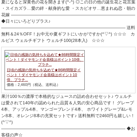
夏になると深黄色の花を開きます(^-^) ◎この日の他の誕生花と花言葉
・スイカズラ…愛の絆・献身的な愛 ・スカビオサ…恵まれぬ恋・朝の
花嫁 ―――――――――――――――――――――――――――――
◆日々にいろどりプラス♪
――――――――――――――――――――――――――――― 送料
無料＆24％OFF！お中元や夏ギフトにいかがですか(^▽^) ☆☆☆ カ
ルピス ウェルチギフト ウェルチ100(28本入) ☆☆☆
日頃の感謝の気持ちを込めて★86時間限定イ
ベント！ダイヤモンド会員様はポイント10
倍、プラチ...
価格：2,460円（税込、送料込）
果汁100％の濃厚で本格的なジュースの詰め合わせセット♪ ウェルチ
は愛されて140年の認められた品質＆人気の安心商品です！ グレープ
4本、アップル4本、マンゴーブレンド4本、 ホワイトグレープ&レモ
ン8本、オレンジ8本の充実セットです♪ 送料無料で2460円も嬉しい！
(^▽^)
――――――――――――――――――――――――――――― ◆お
客様の声☆