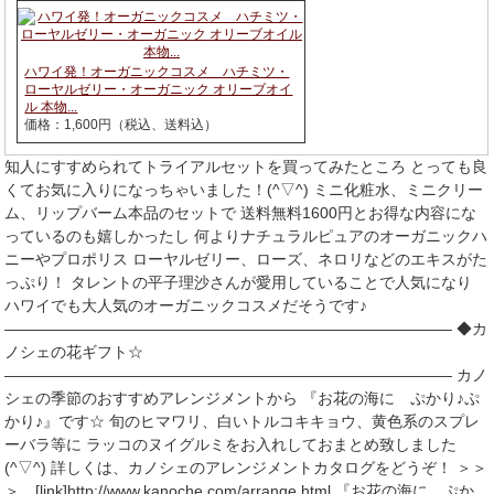
ハワイ発！オーガニックコスメ ハチミツ・
ローヤルゼリー・オーガニック オリーブオイ
ル 本物...
価格：1,600円（税込、送料込）
知人にすすめられてトライアルセットを買ってみたところ とっても良
くてお気に入りになっちゃいました！(^▽^) ミニ化粧水、ミニクリー
ム、リップバーム本品のセットで 送料無料1600円とお得な内容にな
っているのも嬉しかったし 何よりナチュラルピュアのオーガニックハ
ニーやプロポリス ローヤルゼリー、ローズ、ネロリなどのエキスがた
っぷり！ タレントの平子理沙さんが愛用していることで人気になり
ハワイでも大人気のオーガニックコスメだそうです♪
――――――――――――――――――――――――――――― ◆カ
ノシェの花ギフト☆
――――――――――――――――――――――――――――― カノ
シェの季節のおすすめアレンジメントから 『お花の海に ぷかり♪ぷ
かり♪』です☆ 旬のヒマワリ、白いトルコキキョウ、黄色系のスプレ
ーバラ等に ラッコのヌイグルミをお入れしておまとめ致しました
(^▽^) 詳しくは、カノシェのアレンジメントカタログをどうぞ！ ＞＞
＞ [link]http://www.kanoche.com/arrange.html 『お花の海に ぷか