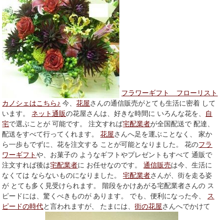
フラワーギフト フローリスト
カノシェはこちら♪
今、
花屋
さんの通信販売がとても生活に密着 して
います。
ネット通販
の花屋さんは、好きな時間に いろんな花を、
自
宅
で選ぶことが 可能です。 注文すれば
宅配業者
が全国配送で 配達、
配送をすべて行ってくれます。
花屋
さんへ足を運ぶことなく、 家か
ら一歩もでずに、花を注文する ことが可能となりました。 花の
フラ
ワーギフト
や、お菓子の ようなギフトやプレゼントもすべて 通販で
注文すれば後は
宅配業者
に お任せなのです。
通信販売
は今、生活に
なくては ならないものになりました。
宅配業者
さんが、街を走る姿
が とても多く見受けられます。 階段をかけあがる宅配業者さんの ス
ピードには、驚くべきものが あります。 でも、便利になった今、
ス
ピードの時代
と言われますが、 たまには、
街の花屋
さんへでかけて