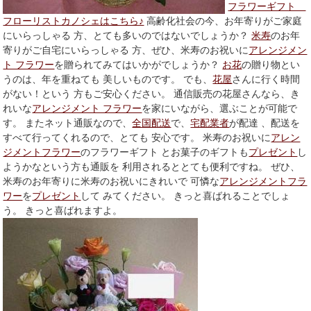
フラワーギフト
フローリストカノシェはこちら♪
高齢化社会の今、お年寄りがご家庭
にいらっしゃる 方、とても多いのではないでしょうか？
米寿
のお年
寄りがご自宅にいらっしゃる 方、ぜひ、米寿のお祝いに
アレンジメン
ト フラワー
を贈られてみてはいかがでしょうか？
お花
の贈り物とい
うのは、年を重ねても 美しいものです。 でも、
花屋
さんに行く時間
がない！という 方もご安心ください。 通信販売の花屋さんなら、き
れいな
アレンジメント フラワー
を家にいながら、選ぶことが可能で
す。 またネット通販なので、
全国配送
で、
宅配業者
が配達 、配送を
すべて行ってくれるので、とても 安心です。 米寿のお祝いに
アレン
ジメントフラワー
のフラワーギフト とお菓子のギフトも
プレゼント
し
ようかなという方も通販を 利用されるととても便利ですね。 ぜひ、
米寿のお年寄りに米寿のお祝いにきれいで 可憐な
アレンジメントフラ
ワー
を
プレゼント
して みてください。 きっと喜ばれることでしょ
う。 きっと喜ばれますよ。