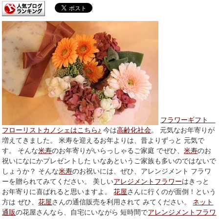
フラワーギフト
フローリストカノシェはこちら♪
今は
高齢化社会
。 元気なお年寄りが
増えてきました。 米寿を迎えるお年よりは、昔よりずっと 元気で
す。 そんな
米寿
のお年寄りがいらっしゃるご家庭 でぜひ、
米寿
のお
祝いになにかプレゼントした いなあというご家族も多いのではないで
しょうか？ そんな
米寿
のお祝いには、ぜひ、アレンジメント フラワ
ーを贈られてみてください。 美しい
アレジメントフラワー
はきっと
お年寄りに喜ばれると思いますよ。
花屋
さんに行くのが面倒！という
方は ぜひ、
花屋
さんの通信販売を利用されて みてください。
ネット
通販
の花屋さんなら、自宅にいながら 短時間で
アレンジメントフラワ