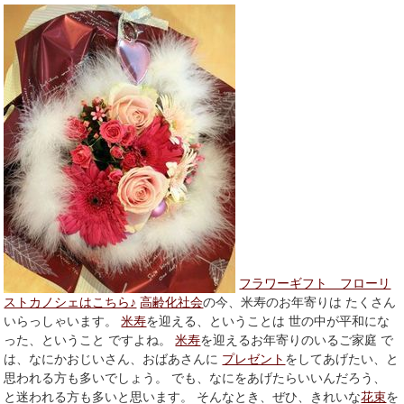
フラワーギフト フローリ
ストカノシェはこちら♪
高齢化社会
の今、米寿のお年寄りは たくさん
いらっしゃいます。
米寿
を迎える、ということは 世の中が平和にな
った、ということ ですよね。
米寿
を迎えるお年寄りのいるご家庭 で
は、なにかおじいさん、おばあさんに
プレゼント
をしてあげたい、と
思われる方も多いでしょう。 でも、なにをあげたらいいんだろう、
と迷われる方も多いと思います。 そんなとき、ぜひ、きれいな
花束
を