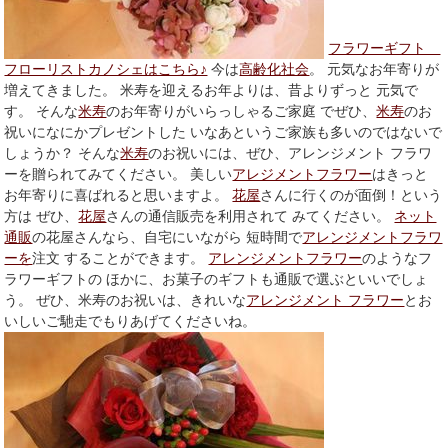
フラワーギフト
フローリストカノシェはこちら♪
今は
高齢化社会
。 元気なお年寄りが
増えてきました。 米寿を迎えるお年よりは、昔よりずっと 元気で
す。 そんな
米寿
のお年寄りがいらっしゃるご家庭 でぜひ、
米寿
のお
祝いになにかプレゼントした いなあというご家族も多いのではないで
しょうか？ そんな
米寿
のお祝いには、ぜひ、アレンジメント フラワ
ーを贈られてみてください。 美しい
アレジメントフラワー
はきっと
お年寄りに喜ばれると思いますよ。
花屋
さんに行くのが面倒！という
方は ぜひ、
花屋
さんの通信販売を利用されて みてください。
ネット
通販
の花屋さんなら、自宅にいながら 短時間で
アレンジメントフラワ
ーを
注文 することができます。
アレンジメントフラワー
のようなフ
ラワーギフトの ほかに、お菓子のギフトも通販で選ぶといいでしょ
う。 ぜひ、米寿のお祝いは、きれいな
アレンジメント フラワー
とお
いしいご馳走でもりあげてくださいね。