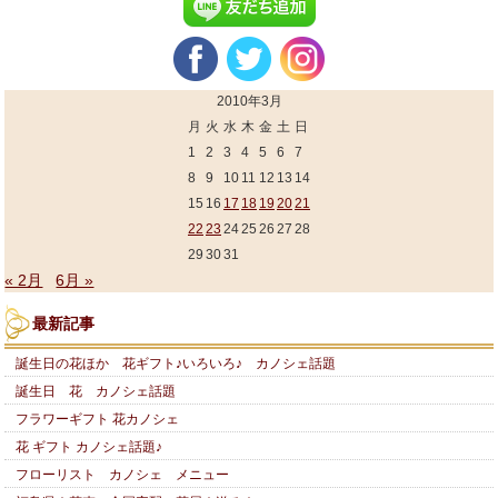
2010年3月
月
火
水
木
金
土
日
1
2
3
4
5
6
7
8
9
10
11
12
13
14
15
16
17
18
19
20
21
22
23
24
25
26
27
28
29
30
31
« 2月
6月 »
最新記事
誕生日の花ほか 花ギフト♪いろいろ♪ カノシェ話題
誕生日 花 カノシェ話題
フラワーギフト 花カノシェ
花 ギフト カノシェ話題♪
フローリスト カノシェ メニュー