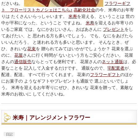
ださいね。
フラワーギフ
ト フローリストカノシェはこちら♪
高齢化社会
の今、米寿のお年寄
りは たくさんいらっしゃいます。
米寿
を迎える、ということは 世の
中が平和になった、ということ ですよね。
米寿
を迎えるお年寄りの
いるご家庭 では、なにかおじいさん、おばあさんに
プレゼント
をし
てあげたい、と 思われる方も多いでしょう。 でも、なにをあげたら
いいんだろう、 と迷われる方も多いと思います。 そんなとき、ぜ
ひ、きれいな
花束
を 贈られてみてはいかがでしょうか？ 花束を選ぶ
のに、
花屋
さんに行く時間が ないという方もご安心ください。 花屋
さんの
通信販売
ならとっても便利です。 花屋さんの
ネット通販
は、必
要なことを 記入して入金するだけです。 通販なので、
宅配業者
が、
配達、配送、 すべて行ってくれます。 花束の
フラワーギフト
のほか
にお菓子の ようなギフトやプレゼントも通販で 選ぶといいでしょ
う。 米寿を迎えるお年寄りにぜひ、きれいな 花束を贈って、素敵な
米寿のお祝いに してくださいね。
米寿｜アレンジメントフラワー
日記