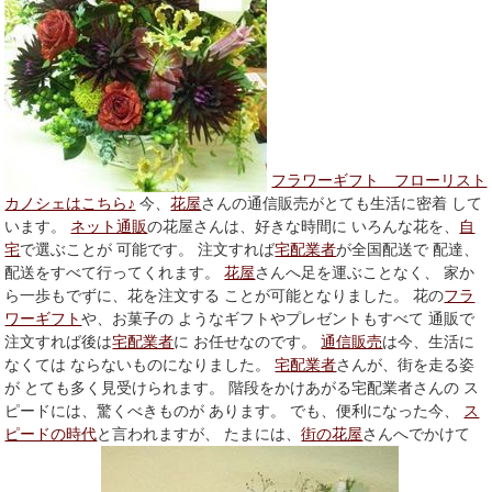
フラワーギフト フローリスト
カノシェはこちら♪
今、
花屋
さんの通信販売がとても生活に密着 して
います。
ネット通販
の花屋さんは、好きな時間に いろんな花を、
自
宅
で選ぶことが 可能です。 注文すれば
宅配業者
が全国配送で 配達、
配送をすべて行ってくれます。
花屋
さんへ足を運ぶことなく、 家か
ら一歩もでずに、花を注文する ことが可能となりました。 花の
フラ
ワーギフト
や、お菓子の ようなギフトやプレゼントもすべて 通販で
注文すれば後は
宅配業者
に お任せなのです。
通信販売
は今、生活に
なくては ならないものになりました。
宅配業者
さんが、街を走る姿
が とても多く見受けられます。 階段をかけあがる宅配業者さんの ス
ピードには、驚くべきものが あります。 でも、便利になった今、
ス
ピードの時代
と言われますが、 たまには、
街の花屋
さんへでかけて