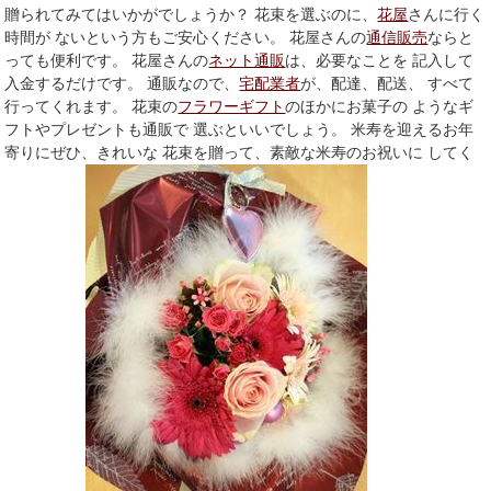
贈られてみてはいかがでしょうか？ 花束を選ぶのに、
花屋
さんに行く
時間が ないという方もご安心ください。 花屋さんの
通信販売
ならと
っても便利です。 花屋さんの
ネット通販
は、必要なことを 記入して
入金するだけです。 通販なので、
宅配業者
が、配達、配送、 すべて
行ってくれます。 花束の
フラワーギフト
のほかにお菓子の ようなギ
フトやプレゼントも通販で 選ぶといいでしょう。 米寿を迎えるお年
寄りにぜひ、きれいな 花束を贈って、素敵な米寿のお祝いに してく