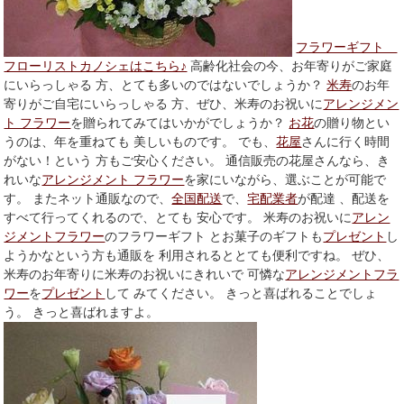
フラワーギフト
フローリストカノシェはこちら♪
高齢化社会の今、お年寄りがご家庭
にいらっしゃる 方、とても多いのではないでしょうか？
米寿
のお年
寄りがご自宅にいらっしゃる 方、ぜひ、米寿のお祝いに
アレンジメン
ト フラワー
を贈られてみてはいかがでしょうか？
お花
の贈り物とい
うのは、年を重ねても 美しいものです。 でも、
花屋
さんに行く時間
がない！という 方もご安心ください。 通信販売の花屋さんなら、き
れいな
アレンジメント フラワー
を家にいながら、選ぶことが可能で
す。 またネット通販なので、
全国配送
で、
宅配業者
が配達 、配送を
すべて行ってくれるので、とても 安心です。 米寿のお祝いに
アレン
ジメントフラワー
のフラワーギフト とお菓子のギフトも
プレゼント
し
ようかなという方も通販を 利用されるととても便利ですね。 ぜひ、
米寿のお年寄りに米寿のお祝いにきれいで 可憐な
アレンジメントフラ
ワー
を
プレゼント
して みてください。 きっと喜ばれることでしょ
う。 きっと喜ばれますよ。