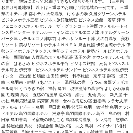
ります。 地域によってお届けできない場合があります。 【三重県
お届け可能地域】 以下は三重県のお届け可能地域の一例です。 三重
県のホテル 津 都ホテル 天然温泉 けやきの湯 久居グリーンホテル
ビジネスホテル三徳 ビジネス旅館近畿荘 ビジネス旅館 若草 津市
フェニックスホテル ホテル ザ・グランコート津西 ホテルルートイ
ン久居インター ホテルルートイン津 ホテルエコノ津 ホテルグリーン
パーク津 ホテルエコノ津駅前 ホテルサンルート津 火の谷温泉 美杉
リゾート 美杉リゾートホテルＡＮＮＥＸ 麻吉旅館 伊勢国際ホテル 伊
勢シティホテルアネックス 伊勢シティホテル 伊勢パールピアホテル
伊勢 両国旅館 入鹿温泉ホテル瀞流荘 斎王の宮 タウンホテルいせ 旅
の宿 はるさめ ビジネスホテル平谷 ビジネス旅館 潮音 ビジネスホ
テル河上 伊勢市 ビジネスホテルサンドー ビジネスホテル羽根伊勢
インター 星出館 松嶋館 山田館 伊勢 料亭旅館 京平荘 御宿 瀬乃
崎 ＜鳥羽南・畔蛸（あだこ）＞ 湯座味の宿 うつみ 泉郷プラザホ
テル鳥羽 くつろぎの宿 福若 鳥羽 現役漁師の温泉宿 よしかわ海喜
園 胡蝶蘭 鳥羽 五感の宿慶泉 魚の栖 網元 丸仙 鳥羽 新八屋 千
の杜 鳥羽扇野温泉 扇芳閣 鳥羽 食べる海辺の宿 新松嶋 タラサ志摩
ホテル＆リゾート 鳥羽 戸田家 鳥羽小浜荘 鳥羽 錦浦館 鳥羽グラン
ドホテル 鳥羽国際ホテル 潮路亭 鳥羽国際ホテル 鳥羽 島の宿 村
田家 鳥羽菅島 民宿磯の味なこら 鳥羽本浦温泉 サン浦島 悠季の
里 錦屋旅館 鳥羽 錦屋旅館 浜辺の宿 丸文 鳥羽 ベイサイド植村
鳥羽菅島 別館まつむら ホテルメ湯楽々 ホテル浜離宮 鳥羽 ホテル