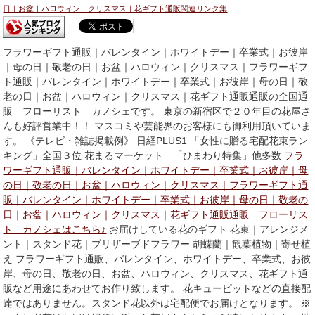
日｜お盆｜ハロウィン｜クリスマス｜花ギフト通販関連リンク集
フラワーギフト通販｜バレンタイン｜ホワイトデー｜卒業式｜お彼岸
｜母の日｜敬老の日｜お盆｜ハロウィン｜クリスマス｜フラワーギフ
ト通販｜バレンタイン｜ホワイトデー｜卒業式｜お彼岸｜母の日｜敬
老の日｜お盆｜ハロウィン｜クリスマス｜花ギフト通販通販の全国通
販 フローリスト カノシェです。 東京の新宿区で２０年目の花屋さ
んも好評営業中！！ マスコミや芸能界のお客様にも御利用頂いていま
す。 《テレビ・雑誌掲載例》 日経PLUS1 「女性に贈る宅配花束ラン
キング」全国３位 花まるマーケット 「ひまわり特集」他多数
フラ
ワーギフト通販｜バレンタイン｜ホワイトデー｜卒業式｜お彼岸｜母
の日｜敬老の日｜お盆｜ハロウィン｜クリスマス｜フラワーギフト通
販｜バレンタイン｜ホワイトデー｜卒業式｜お彼岸｜母の日｜敬老の
日｜お盆｜ハロウィン｜クリスマス｜花ギフト通販通販 フローリス
ト カノシェはこちら♪
お届けしている花のギフト 花束｜アレンジメ
ント｜スタンド花｜プリザーブドフラワー 胡蝶蘭｜観葉植物｜寄せ植
え フラワーギフト通販、バレンタイン、ホワイトデー、卒業式、お彼
岸、母の日、敬老の日、お盆、ハロウィン、クリスマス、花ギフト通
販など用途にあわせてお作り致します。 花キューピットなどの直接配
達ではありません。スタンド花以外は宅配便でお届けとなります。 ※