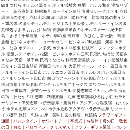
館まつむら ホテルメ湯楽々 ホテル浜離宮 鳥羽 ホテル和光 湯快リゾ
ート 鳥羽彩朝楽 旅館海月 ロードイン鳥羽 青蓮寺レークホテル 赤目
温泉山の湯湯元赤目山水園 赤目温泉 隠れの湯 対泉閣 亀の井イン
三重名張 名張シティホテル ビジネスホテル栄 ホテルルートイン名張
荒磯処はま風 おおたに民宿 香肌峡温泉森のホテルスメール 紀伊長
島 きほく千年温泉 ホテル季の座 熊野市 みはらし亭 松阪 鯛屋
旅館 ビジネスホテルニューサカモト ビジネス和風旅館 満喜 ホテ
ル なみ ホテルエコノ多気 ホテルＡＵ松阪 松阪市 フレックスホテ
ル 松阪シティホテル 松阪 ビジネスホテル三恵 民宿たちばな 民宿さ
ざなみ 民宿 浜千鳥 民宿うなばら 料理民宿美浜 ルートイン松阪駅東
三交イン四日市駅前 新四日市ホテル 大正館 ヒール イン 四日市 ホ
テルルートイン四日市 ホテルエコノ四日市 ホテルレオパレス四日市
ホテルサンルート四日市 四日市アーバンホテル 四日市シティホテル
四日市都ホテル 四日市シティホテルアネックス ロワジールホテル四
日市 三重鵜方 安乗シーサイドホテル 伊勢志摩ロイヤルホテル 海辺
の宿 わたかの荘 志摩 料理旅館 丸寅 志摩別邸ひろはま荘 セラピ
ーリゾート伊勢志摩 ＜伊勢志摩・渡鹿野＞アジアンな温泉宿 はいふ
う ホテル志摩スペイン村 ホテル近鉄アクアヴィラ伊勢志摩 リゾート
イン磯部 旅館 忠洋 志摩 美味し国の料理 旅館橘
フラワーギフト
通販｜バレンタイン｜ホワイトデー｜卒業式｜お彼岸｜母の日｜敬老
の日｜お盆｜ハロウィン｜クリスマス｜フラワーギフト通販｜バレン