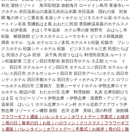
和光 湯快リゾート 鳥羽彩朝楽 旅館海月 ロードイン鳥羽 青蓮寺レー
クホテル 赤目温泉山の湯湯元赤目山水園 赤目温泉 隠れの湯 対泉
閣 亀の井イン三重名張 名張シティホテル ビジネスホテル栄 ホテルル
ートイン名張 荒磯処はま風 おおたに民宿 香肌峡温泉森のホテルスメ
ール 紀伊長島 きほく千年温泉 ホテル季の座 熊野市 みはらし亭
松阪 鯛屋旅館 ビジネスホテルニューサカモト ビジネス和風旅館
満喜 ホテル なみ ホテルエコノ多気 ホテルＡＵ松阪 松阪市 フレッ
クスホテル 松阪シティホテル 松阪 ビジネスホテル三恵 民宿たちば
な 民宿さざなみ 民宿 浜千鳥 民宿うなばら 料理民宿美浜 ルートイ
ン松阪駅東 三交イン四日市駅前 新四日市ホテル 大正館 ヒール イ
ン 四日市 ホテルルートイン四日市 ホテルエコノ四日市 ホテルレオ
パレス四日市 ホテルサンルート四日市 四日市アーバンホテル 四日市
シティホテル 四日市都ホテル 四日市シティホテルアネックス ロワジ
ールホテル四日市 三重鵜方 安乗シーサイドホテル 伊勢志摩ロイヤ
ルホテル 海辺の宿 わたかの荘 志摩 料理旅館 丸寅 志摩別邸ひろ
はま荘 セラピーリゾート伊勢志摩 ＜伊勢志摩・渡鹿野＞アジアンな
温泉宿 はいふう ホテル志摩スペイン村 ホテル近鉄アクアヴィラ伊
勢志摩 リゾートイン磯部 旅館 忠洋 志摩 美味し国の料理 旅館橘
フラワーギフト通販｜バレンタイン｜ホワイトデー｜卒業式｜お彼岸
｜母の日｜敬老の日｜お盆｜ハロウィン｜クリスマス｜フラワーギフ
ト通販｜バレンタイン｜ホワイトデー｜卒業式｜お彼岸｜母の日｜敬