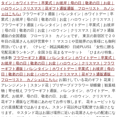
タイン｜ホワイトデー｜卒業式｜お彼岸｜母の日｜敬老の日｜お盆｜
ハロウィン｜クリスマス｜花ギフト通販通販 フローリスト カノシ
ェはこちら♪
フラワーギフト通販｜バレンタイン｜ホワイトデー｜卒
業式｜お彼岸｜母の日｜敬老の日｜お盆｜ハロウィン｜クリスマス｜
フラワーギフト通販｜バレンタイン｜ホワイトデー｜卒業式｜お彼岸
｜母の日｜敬老の日｜お盆｜ハロウィン｜クリスマス｜花ギフト通販
通販の全国通販 フローリスト カノシェです。 東京の新宿区で２０
年目の花屋さんも好評営業中！！ マスコミや芸能界のお客様にも御利
用頂いています。 《テレビ・雑誌掲載例》 日経PLUS1 「女性に贈る
宅配花束ランキング」全国３位 花まるマーケット 「ひまわり特集」
他多数
フラワーギフト通販｜バレンタイン｜ホワイトデー｜卒業式｜
お彼岸｜母の日｜敬老の日｜お盆｜ハロウィン｜クリスマス｜フラワ
ーギフト通販｜バレンタイン｜ホワイトデー｜卒業式｜お彼岸｜母の
日｜敬老の日｜お盆｜ハロウィン｜クリスマス｜花ギフト通販通販
フローリスト カノシェはこちら♪
お届けしている花のギフト 花束｜
アレンジメント｜スタンド花｜プリザーブドフラワー 胡蝶蘭｜観葉植
物｜寄せ植え フラワーギフト通販、バレンタイン、ホワイトデー、卒
業式、お彼岸、母の日、敬老の日、お盆、ハロウィン、クリスマス、
花ギフト通販など用途にあわせてお作り致します。 花キューピットな
どの直接配達ではありません。スタンド花以外は宅配便でお届けとな
ります。 ※スタンド花はお届け場所に近いお花屋さんからの配達にな