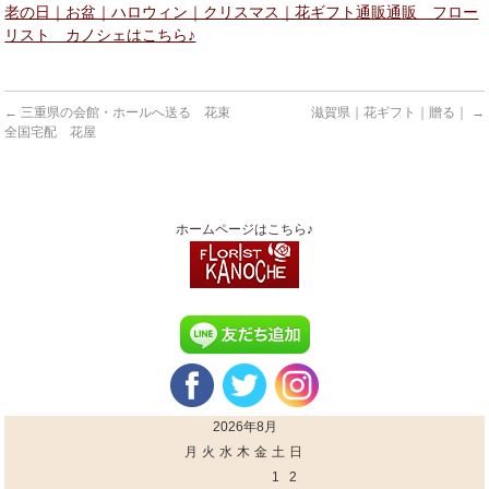
老の日｜お盆｜ハロウィン｜クリスマス｜花ギフト通販通販 フロー
リスト カノシェはこちら♪
←
三重県の会館・ホールへ送る 花束
滋賀県｜花ギフト｜贈る｜
→
全国宅配 花屋
ホームページはこちら♪
2026年8月
月
火
水
木
金
土
日
1
2