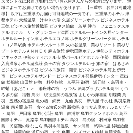
スタンド花はお届け場所に近いお花屋さんからの配達になります。 地
域によってお届けできない場合があります。 【三重県 お届け可能地
域】 以下は三重県のお届け可能地域の一例です。 三重県のホテル 津
都ホテル 天然温泉 けやきの湯 久居グリーンホテル ビジネスホテル
三徳 ビジネス旅館近畿荘 ビジネス旅館 若草 津市 フェニックスホ
テル ホテル ザ・グランコート津西 ホテルルートイン久居インター
ホテルルートイン津 ホテルエコノ津 ホテルグリーンパーク津 ホテル
エコノ津駅前 ホテルサンルート津 火の谷温泉 美杉リゾート 美杉リ
ゾートホテルＡＮＮＥＸ 麻吉旅館 伊勢国際ホテル 伊勢シティホテル
アネックス 伊勢シティホテル 伊勢パールピアホテル 伊勢 両国旅館
入鹿温泉ホテル瀞流荘 斎王の宮 タウンホテルいせ 旅の宿 はるさめ
ビジネスホテル平谷 ビジネス旅館 潮音 ビジネスホテル河上 伊勢
市 ビジネスホテルサンドー ビジネスホテル羽根伊勢インター 星出
館 松嶋館 山田館 伊勢 料亭旅館 京平荘 御宿 瀬乃崎 ＜鳥羽南・
畔蛸（あだこ）＞ 湯座味の宿 うつみ 泉郷プラザホテル鳥羽 くつ
ろぎの宿 福若 鳥羽 現役漁師の温泉宿 よしかわ海喜園 胡蝶蘭 鳥
羽 五感の宿慶泉 魚の栖 網元 丸仙 鳥羽 新八屋 千の杜 鳥羽扇野
温泉 扇芳閣 鳥羽 食べる海辺の宿 新松嶋 タラサ志摩ホテル＆リゾー
ト 鳥羽 戸田家 鳥羽小浜荘 鳥羽 錦浦館 鳥羽グランドホテル 鳥羽
国際ホテル 潮路亭 鳥羽国際ホテル 鳥羽 島の宿 村田家 鳥羽菅
島 民宿磯の味なこら 鳥羽本浦温泉 サン浦島 悠季の里 錦屋旅館
鳥羽 錦屋旅館 浜辺の宿 丸文 鳥羽 ベイサイド植村 鳥羽菅島 別