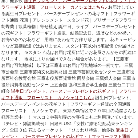
集」他多数
誕生日プレゼント、バースデープレゼントの花ギフト｜フ
ラワーギフト通販 フローリスト カノシェはこちら♪
お届けしてい
る誕生日プレゼント、バースデープレゼントの花ギフト｜フラワーギ
フト通販 花束｜アレンジメント｜スタンド花｜プリザーブドフラワー
胡蝶蘭｜観葉植物｜寄せ植え 誕生日、ライブ、バースデープレゼント
の花ギフト｜フラワーギフト通販、結婚記念日、還暦などのお祝い。
お悔やみのお花など 用途にあわせてお作り致します。 花キューピッ
トなど直接配達ではありません。スタンド花以外は宅配便でお届けと
なります。 ※スタンド花はお届け場所に近いお花屋さんからの配達に
なります。 地域によりお届けできない場合があります。 【三鷹市
お届け可能地域】 以下は三鷹市のお届け可能地域の一例です。 三鷹
市公会堂 三鷹市芸術文化振興財団 三鷹市芸術文化センター 三鷹市役
所西社会教育会館 三鷹市役所西児童館 同朋会館 三鷹婦人会館 三鷹市
役所消費者活動センター 上五会館 協和三鷹台学生会館 三鷹台二丁目
町会
誕生日プレゼント、バースデープレゼントの花ギフト｜フラワー
ギフト通販 フローリスト カノシェはこちら♪
誕生日プレゼント、
バースデープレゼントの花ギフト｜フラワーギフト通販の全国通販
フローリスト カノシェです。 東京の新宿区で２０年目の花屋さんも
好評営業中！！ マスコミや芸能界のお客様にもご利用頂いています。
《テレビ・雑誌掲載例》 日経PLUS1「女性に贈る宅配花束ランキン
グ」全国３位 花まるマーケット 「ひまわり特集」他多数
誕生日プ
レゼント、バースデープレゼントの花ギフト｜フラワーギフト通販