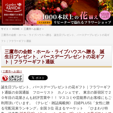
サイト
»
HOME
»
三鷹市へお届け
»
三鷹市の会館・ホール・ライブハウスへ贈る 誕生日プレゼント、バースデープレゼントの花ギ
フト｜フラワーギフト通販
三鷹市の会館・ホール・ライブハウスへ贈る 誕
生日プレゼント、バースデープレゼントの花ギフ
ト｜フラワーギフト通販
三鷹市へお届け
誕生日プレゼント、バースデープレゼントの花ギフト｜フラワーギフ
ト通販の全国通販 フローリスト カノシェです。 東京の新宿区で２
０年目の花屋さんも好評営業中！！ マスコミや芸能界のお客様にもご
利用頂いています。 《テレビ・雑誌掲載例》 日経PLUS1「女性に贈
る宅配花束ランキング」全国３位 花まるマーケット 「ひまわり特