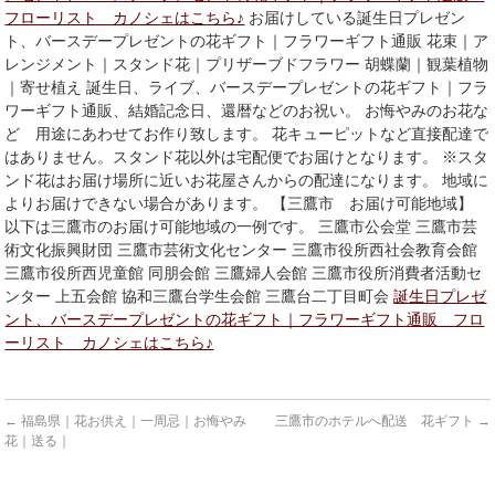
フローリスト カノシェはこちら♪
お届けしている誕生日プレゼン
ト、バースデープレゼントの花ギフト｜フラワーギフト通販 花束｜ア
レンジメント｜スタンド花｜プリザーブドフラワー 胡蝶蘭｜観葉植物
｜寄せ植え 誕生日、ライブ、バースデープレゼントの花ギフト｜フラ
ワーギフト通販、結婚記念日、還暦などのお祝い。 お悔やみのお花な
ど 用途にあわせてお作り致します。 花キューピットなど直接配達で
はありません。スタンド花以外は宅配便でお届けとなります。 ※スタ
ンド花はお届け場所に近いお花屋さんからの配達になります。 地域に
よりお届けできない場合があります。 【三鷹市 お届け可能地域】
以下は三鷹市のお届け可能地域の一例です。 三鷹市公会堂 三鷹市芸
術文化振興財団 三鷹市芸術文化センター 三鷹市役所西社会教育会館
三鷹市役所西児童館 同朋会館 三鷹婦人会館 三鷹市役所消費者活動セ
ンター 上五会館 協和三鷹台学生会館 三鷹台二丁目町会
誕生日プレゼ
ント、バースデープレゼントの花ギフト｜フラワーギフト通販 フロ
ーリスト カノシェはこちら♪
←
福島県｜花お供え｜一周忌｜お悔やみ
三鷹市のホテルへ配送 花ギフト
→
花｜送る｜