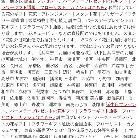
集」他多数
誕生日プレゼント、バースデープレゼントの花ギフト｜フ
ラワーギフト通販 フローリスト カノシェはこちら♪
お届けしてい
る花のギフト 花束｜アレンジメント｜スタンド花｜プリザーブドフラ
ワー 胡蝶蘭｜観葉植物｜寄せ植え 誕生日、バースデープレゼントの
花ギフト｜フラワーギフト通販、結婚記念日など用途にあわせてお作
り致します。 花キューピットなどの直接配達ではありません。スタン
ド花以外は宅配便でお届けとなります。 ※スタンド花はお届け場所に
近いお花屋さんからの配達になります。 地域によってお届けできない
場合があります。 【兵庫県 お届け可能地域】 以下は兵庫県のお届
け可能地域の一例です。 神戸市 東灘区 灘区 中央区 兵庫区 北
区 長田区 須磨区 垂水区 西区 尼崎市 西宮市 芦屋市 伊丹
市 宝塚市 川西市 三田市 川辺郡 猪名川町 明石市 加古川市
高砂市 加古郡 稲美町 播磨町 三木市 西脇市 小野市 加西市
加東市 多可郡 多可町 姫路市 神崎郡 神河町 市川町 福崎町
相生市 赤穂市 宍粟市 たつの市 揖保郡 太子町 赤穂郡 上郡
町 佐用郡 佐用町 豊岡市 養父市 朝来市 美方郡 新温泉町 香
美町 篠山市 丹波市 洲本市 南あわじ市 淡路市
誕生日プレゼン
ト、バースデープレゼントの花ギフト｜フラワーギフト通販 フロー
リスト カノシェはこちら♪
誕生日プレゼント、バースデープレゼン
トの花ギフト｜フラワーギフト通販の全国通販 フローリスト カノ
シェです。 東京の新宿区で２０年目の花屋さんも好評営業中！！ マ
スコミや芸能界のお客様にも御利用頂いています。 《テレビ・雑誌掲