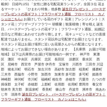
載例》 日経PLUS1 「女性に贈る宅配花束ランキング」全国３位 花ま
るマーケット 「ひまわり特集」他多数
誕生日プレゼント、バースデ
ープレゼントの花ギフト｜フラワーギフト通販 フローリスト カノ
シェはこちら♪
お届けしている花のギフト 花束｜アレンジメント｜ス
タンド花｜プリザーブドフラワー 胡蝶蘭｜観葉植物｜寄せ植え 誕生
日、バースデープレゼントの花ギフト｜フラワーギフト通販、結婚記
念日など用途にあわせてお作り致します。 花キューピットなどの直接
配達ではありません。スタンド花以外は宅配便でお届けとなります。
※スタンド花はお届け場所に近いお花屋さんからの配達になります。
地域によってお届けできない場合があります。 【兵庫県 お届け可能
地域】 以下は兵庫県のお届け可能地域の一例です。 神戸市 東灘
区 灘区 中央区 兵庫区 北区 長田区 須磨区 垂水区 西
区 尼崎市 西宮市 芦屋市 伊丹市 宝塚市 川西市 三田市 川辺
郡 猪名川町 明石市 加古川市 高砂市 加古郡 稲美町 播磨町
三木市 西脇市 小野市 加西市 加東市 多可郡 多可町 姫路市
神崎郡 神河町 市川町 福崎町 相生市 赤穂市 宍粟市 たつの市
揖保郡 太子町 赤穂郡 上郡町 佐用郡 佐用町 豊岡市 養父市
朝来市 美方郡 新温泉町 香美町 篠山市 丹波市 洲本市 南あわ
じ市 淡路市
誕生日プレゼント、バースデープレゼントの花ギフト｜
フラワーギフト通販 フローリスト カノシェはこちら♪