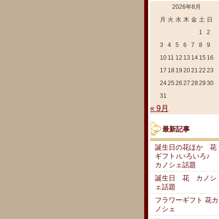
2026年8月
月
火
水
木
金
土
日
1
2
3
4
5
6
7
8
9
10
11
12
13
14
15
16
17
18
19
20
21
22
23
24
25
26
27
28
29
30
31
« 9月
最新記事
誕生日の花ほか 花
ギフト♪いろいろ♪
カノシェ話題
誕生日 花 カノシ
ェ話題
フラワーギフト 花カ
ノシェ