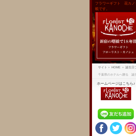
フラワーギフト 花カノ
載です。
サイト
»
HOME
»
誕生日
千葉県のホテルへ贈る 誕
ホームページはこちら♪