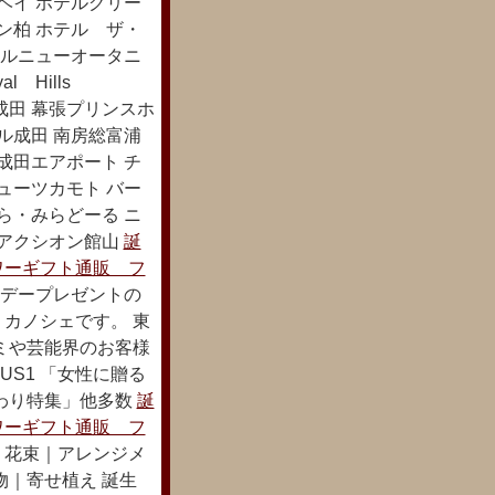
ベイ ホテルグリー
ン柏 ホテル ザ・
テルニューオータニ
l Hills
成田 幕張プリンスホ
ル成田 南房総富浦
成田エアポート チ
ューツカモト バー
ら・みらどーる ニ
ルアクシオン館山
誕
ワーギフト通販 フ
デープレゼントの
カノシェです。 東
ミや芸能界のお客様
US1 「女性に贈る
わり特集」他多数
誕
ワーギフト通販 フ
 花束｜アレンジメ
物｜寄せ植え 誕生