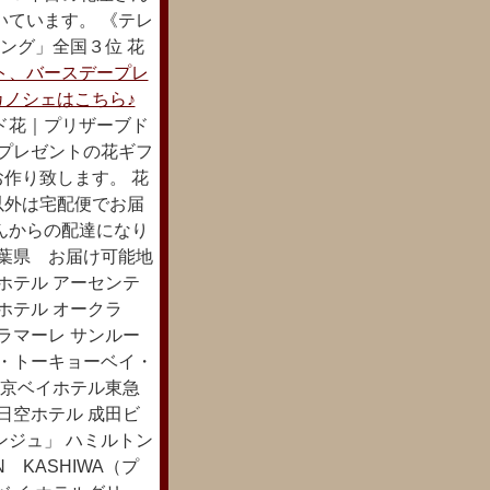
いています。 《テレ
キング」全国３位 花
ト、バースデープレ
ノシェはこちら♪
ド花｜プリザーブド
ープレゼントの花ギフ
作り致します。 花
以外は宅配便でお届
んからの配達になり
千葉県 お届け可能地
ホテル アーセンテ
ンホテル オークラ
ラマーレ サンルー
デ・トーキョーベイ・
東京ベイホテル東急
日空ホテル 成田ビ
ンジュ」 ハミルトン
 KASHIWA（プ