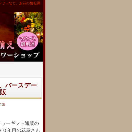
ラワーなど、お花の情報満
、バースデー
販
ク集
ラワーギフト通販の
２０年目の花屋さん