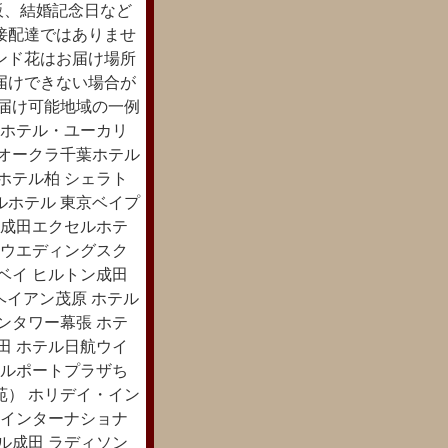
販、結婚記念日など
接配達ではありませ
ンド花はお届け場所
届けできない場合が
お届け可能地域の一例
ンホテル・ユーカリ
 オークラ千葉ホテル
ホテル柏 シェラト
ルホテル 東京ベイプ
 成田エクセルホテ
ルウエディングスク
ベイ ヒルトン成田
ザヘイアン茂原 ホテル
ンタワー幕張 ホテ
田 ホテル日航ウイ
テルポートプラザち
八宝苑） ホリデイ・イン
ドインターナショナ
ル成田 ラディソン