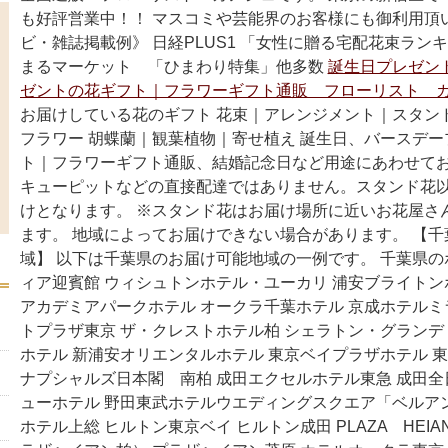
も好評営業中！！ マスコミや芸能界のお客様にも御利用頂
ビ・雑誌掲載例》 日経PLUS1 「女性に贈る宅配花束ラン
まるマーケット 「ひまわり特集」他多数
誕生日プレゼン
ゼントの花ギフト｜フラワーギフト通販 フローリスト カ
お届けしている花のギフト 花束｜アレンジメント｜スタン
フラワー 胡蝶蘭｜観葉植物｜寄せ植え 誕生日、バースデ
ト｜フラワーギフト通販、結婚記念日など用途にあわせてお
キューピットなどの直接配達ではありません。スタンド花
けとなります。 ※スタンド花はお届け場所に近いお花屋さ
ます。 地域によってお届けできない場合があります。 【
域】 以下は千葉県のお届け可能地域の一例です。 千葉県の
ィア迎賓館 ウィシュトンホテル・ユーカリ 浦安ブライト
アカデミアパークホテル オークラ千葉ホテル 京成ホテルミ
トプラザ東京 ザ・クレストホテル柏 シェラトン・グラン
ホテル 新浦安オリエンタルホテル 東京ベイプラザホテル 
ナプシャルズ日本閣 南柏 成田エクセルホテル東急 成田全
ューホテル 野田東武ホテルウエディングスクエア「ベルア
ホテル上総 ヒルトン東京ベイ ヒルトン成田 PLAZA HEIAN