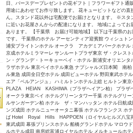
日、バースデープレゼントの花ギフト｜フラワーギフト通
用途にあわせてお作り致します。 花キューピットなどの直
ん。スタンド花以外は宅配便でお届けとなります。 ※スタ
に近いお花屋さんからの配達になります。 地域によってお
あります。 【千葉県 お届け可能地域】 以下は千葉県の
です。 千葉県のホテル アーセンティア迎賓館 ウィシュト
浦安ブライトンホテル オークラ アカデミアパークホテル
京成ホテルミラマーレ サンルートプラザ東京 ザ・クレスト
ン・グランデ・トーキョーベイ・ホテル 新浦安オリエンタ
ラザホテル 東京ベイホテル東急 ナプシャルズ日本閣 南柏
ル東急 成田全日空ホテル 成田ビューホテル 野田東武ホテ
エア「ベルアンジュ」 ハミルトンホテル上総 ヒルトン東京
PLAZA HEIAN KASHIWA（プラザヘイアン柏） プラ
オークラ東京ベイ ホテルグリーンタワー千葉 ホテルグリー
ルサンガーデン柏 ホテル ザ・マンハッタン ホテル日航成
ンズ成田 ホテルニューオータニ幕張 ホテルフランクス ホ
ば Hotel Royal Hills HAPPOEN（ロイヤルヒルズ
東武成田 幕張プリンスホテル 船橋グランドホテル マロウ
ルホテル成田 南房総富浦ロイヤルホテル メルキュールホテ