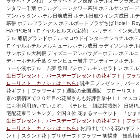
ラザヘイアン柏） プラザヘイアン茂原 ホテルオークラ東京
ンタワー千葉 ホテルグリーンタワー幕張 ホテルサンガーデ
マンハッタン ホテル日航成田 ホテル日航ウインズ成田 ホ
幕張 ホテルフランクス ホテルポートプラザちば Hotel Roya
HAPPOEN（ロイヤルヒルズ八宝苑） ホリデイ・イン東武
テル 船橋グランドホテル マロウドインターナショナルホテ
ロイヤルホテル メルキュールホテル成田 ラディソンホテル
サンホテル大利根 ディズニーアンバサダーホテル ホテルニ
ディーホテル千葉 グランビュー岩井 アンティークホテル 
ュー小湊ホテル 吉夢 欧風プチホテルモンセラトン ホテ
生日プレゼント、バースデープレゼントの花ギフト｜フラ
ローリスト カノシェはこちら♪
誕生日プレゼント、バース
花ギフト｜フラワーギフト通販の全国通販 フローリスト 
京の新宿区で２０年目の花屋さんも好評営業中！！ マスコ
にも御利用頂いています。 《テレビ・雑誌掲載例》 日経PL
宅配花束ランキング」全国３位 花まるマーケット 「ひま
生日プレゼント、バースデープレゼントの花ギフト｜フラ
ローリスト カノシェはこちら♪
お届けしている花のギフト
ント｜スタンド花｜プリザーブドフラワー 胡蝶蘭｜観葉植