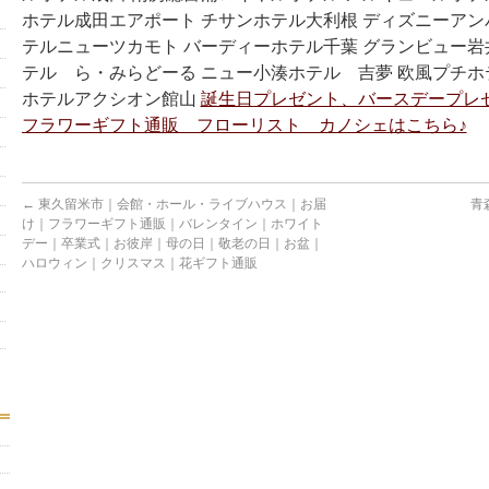
ホテル成田エアポート チサンホテル大利根 ディズニーアン
テルニューツカモト バーディーホテル千葉 グランビュー岩
テル ら・みらどーる ニュー小湊ホテル 吉夢 欧風プチ
ホテルアクシオン館山
誕生日プレゼント、バースデープレ
フラワーギフト通販 フローリスト カノシェはこちら♪
←
東久留米市｜会館・ホール・ライブハウス｜お届
青
け｜フラワーギフト通販｜バレンタイン｜ホワイト
デー｜卒業式｜お彼岸｜母の日｜敬老の日｜お盆｜
ハロウィン｜クリスマス｜花ギフト通販