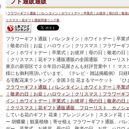
フト通販通販
フラワーギフト通販｜バレンタイン｜ホワイトデー｜卒業式｜お彼岸｜母の日｜敬老
リスマス｜花ギフト通販関連リンク集
フラワーギフト通販｜バレンタイン｜ホワイトデー｜卒業
｜敬老の日｜お盆｜ハロウィン｜クリスマス｜フラワーギ
イン｜ホワイトデー｜卒業式｜お彼岸｜母の日｜敬老の日
｜クリスマス｜花ギフト通販通販の全国通販 フローリス
東京の新宿区で２０年目の花屋さんも好評営業中！！ マス
様にも御利用頂いています。 《テレビ・雑誌掲載例》 日経P
る宅配花束ランキング」全国３位 花まるマーケット 「ひ
フラワーギフト通販｜バレンタイン｜ホワイトデー｜卒業
｜敬老の日｜お盆｜ハロウィン｜クリスマス｜フラワーギ
イン｜ホワイトデー｜卒業式｜お彼岸｜母の日｜敬老の日
｜クリスマス｜花ギフト通販通販 フローリスト カノシェ
している花のギフト 花束｜アレンジメント｜スタンド花｜
ー 胡蝶蘭｜観葉植物｜寄せ植え フラワーギフト通販、バ
デー、卒業式、お彼岸、母の日、敬老の日、お盆、ハロウ