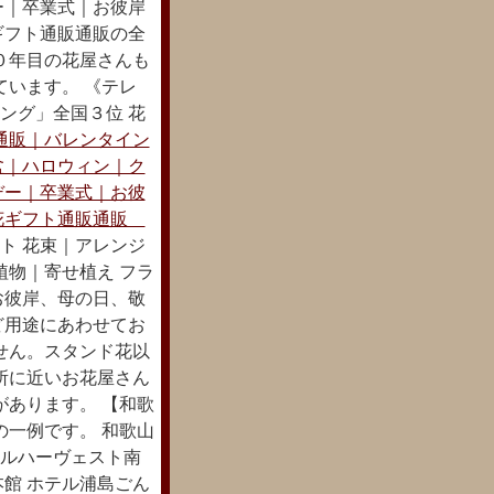
ー｜卒業式｜お彼岸
ギフト通販通販の全
０年目の花屋さんも
ています。 《テレ
キング」全国３位 花
通販｜バレンタイン
盆｜ハロウィン｜ク
デー｜卒業式｜お彼
花ギフト通販通販
ト 花束｜アレンジ
植物｜寄せ植え フラ
お彼岸、母の日、敬
ど用途にあわせてお
せん。スタンド花以
所に近いお花屋さん
があります。 【和歌
の一例です。 和歌山
テルハーヴェスト南
本館 ホテル浦島ごん