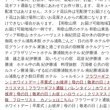
花ギフト通販など用途にあわせてお作り致します。 花キュ
配達ではありません。スタンド花以外は宅配便でお届けとな
ド花はお届け場所に近いお花屋さんからの配達になります。
けできない場合があります。 【和歌山県 お届け可能地域
お届け可能地域の一例です。 和歌山県のホテル 和歌山東急
ヴィア和歌山 ホテルハーヴェスト南紀田辺 花や木の宿伊せや
御苑 ホテル浦島本館 ホテル浦島ごんど・日の出亭 ホテル中
荘グランドホテル 家族と過ごす白浜の宿柳屋 ホテルグリー
ティプラザリゾートホテル 勝浦観光ホテル 紀伊勝浦 かつ
浦 越之湯 紀伊勝浦 花いろどりの宿 花游 紀伊勝浦 ホ
勝浦 ホテル中の島 紀伊勝浦 料理旅館 万清楼 公共の宿
ルスイン勝浦 陽いずる紅の宿勝浦観光ホテル 南紀勝浦温泉
ル浦島なぎさ館日昇館 ホテル シャルモント
フラワーギフ
ン｜ホワイトデー｜卒業式｜お彼岸｜母の日｜敬老の日｜
クリスマス｜フラワーギフト通販｜バレンタイン｜ホワイ
彼岸｜母の日｜敬老の日｜お盆｜ハロウィン｜クリスマス
販 フローリスト カノシェはこちら♪
フラワーギフト通販
ホワイトデー｜卒業式｜お彼岸｜母の日｜敬老の日｜お盆