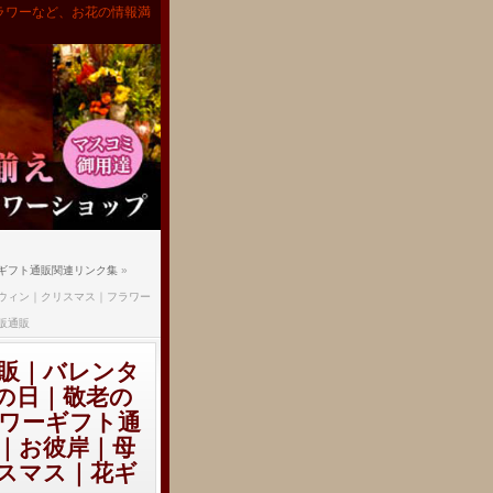
ラワーなど、お花の情報満
ギフト通販関連リンク集
»
ウィン｜クリスマス｜フラワー
販通販
販｜バレンタ
の日｜敬老の
ワーギフト通
｜お彼岸｜母
スマス｜花ギ