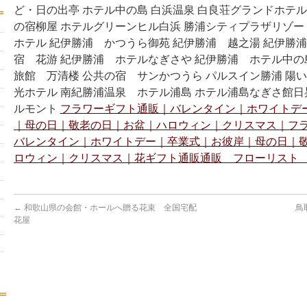
ど・日の出亭 ホテル中の島 白浜温泉 白良荘グランドホテル
の宿柳屋 ホテルグリーンヒル白浜 勝浦シティプラザリゾー
ホテル 紀伊勝浦 かつうら御苑 紀伊勝浦 越之湯 紀伊勝
宿 花游 紀伊勝浦 ホテルなぎさや 紀伊勝浦 ホテル中の
旅館 万清楼 公共の宿 サンかつうら パルスイン勝浦 陽
光ホテル 南紀勝浦温泉 ホテル浦島 ホテル浦島なぎさ館日
ルモント
フラワーギフト通販｜バレンタイン｜ホワイトデ
｜母の日｜敬老の日｜お盆｜ハロウィン｜クリスマス｜フ
バレンタイン｜ホワイトデー｜卒業式｜お彼岸｜母の日｜
ロウィン｜クリスマス｜花ギフト通販通販 フローリスト 
←
和歌山県の会館・ホールへ贈る花束 全国宅配
鳥
花屋