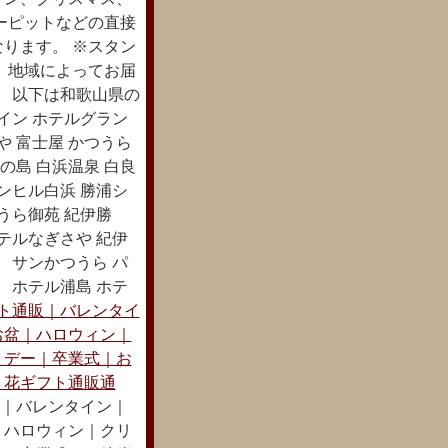
ーピットなどの直接
ります。 ※スタン
 地域によってお届
】 以下は和歌山県の
イン ホテルグラン
 富士屋 かつうら
の島 白浜温泉 白良
ンヒル白浜 勝浦シ
うら御苑 紀伊勝
テルなぎさや 紀伊
 サンかつうら パ
 ホテル浦島 ホテ
ト通販｜バレンタイ
お盆｜ハロウィン｜
トデー｜卒業式｜お
｜花ギフト通販通
｜バレンタイン｜
｜ハロウィン｜クリ