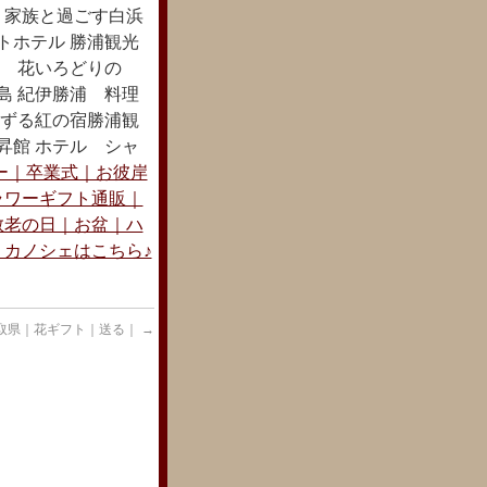
 家族と過ごす白浜
トホテル 勝浦観光
浦 花いろどりの
島 紀伊勝浦 料理
いずる紅の宿勝浦観
昇館 ホテル シャ
ー｜卒業式｜お彼岸
ラワーギフト通販｜
敬老の日｜お盆｜ハ
カノシェはこちら♪
取県｜花ギフト｜送る｜
→