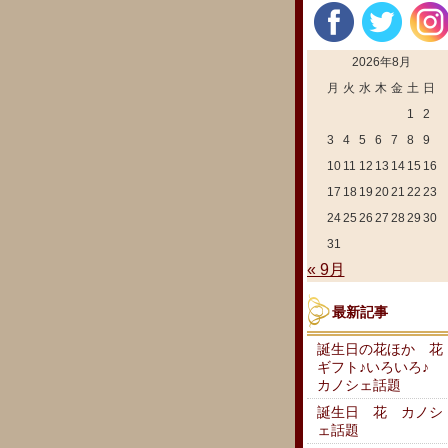
2026年8月
月
火
水
木
金
土
日
1
2
3
4
5
6
7
8
9
10
11
12
13
14
15
16
17
18
19
20
21
22
23
24
25
26
27
28
29
30
31
« 9月
最新記事
誕生日の花ほか 花
ギフト♪いろいろ♪
カノシェ話題
誕生日 花 カノシ
ェ話題