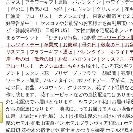
スマス｜フラワーギフト通販｜バレンタイン｜ホワイトデ
｜母の日｜敬老の日｜お盆｜ハロウィン｜クリスマス｜花
国通販 フローリスト カノシェです。 東京の新宿区で２
好評営業中！！ マスコミや芸能界のお客様にも御利用頂い
ビ・雑誌掲載例》 日経PLUS1 「女性に贈る宅配花束ラン
まるマーケット 「ひまわり特集」他多数
フラワーギフト
｜ホワイトデー｜卒業式｜お彼岸｜母の日｜敬老の日｜お
リスマス｜フラワーギフト通販｜バレンタイン｜ホワイト
岸｜母の日｜敬老の日｜お盆｜ハロウィン｜クリスマス｜
フローリスト カノシェはこちら♪
お届けしている花のギフ
メント｜スタンド花｜プリザーブドフラワー 胡蝶蘭｜観葉
ワーギフト通販、バレンタイン、ホワイトデー、卒業式、
老の日、お盆、ハロウィン、クリスマス、花ギフト通販な
作り致します。 花キューピットなどの直接配達ではありま
外は宅配便でお届けとなります。 ※スタンド花はお届け場
からの配達になります。 地域によってお届けできない場合
山県 お届け可能地域】 以下は和歌山県のお届け可能地域
県のホテル 和歌山東急イン ホテルグランヴィア和歌山 ホ
紀田辺 花や木の宿伊せや 富士屋 かつうら御苑 ホテル浦島