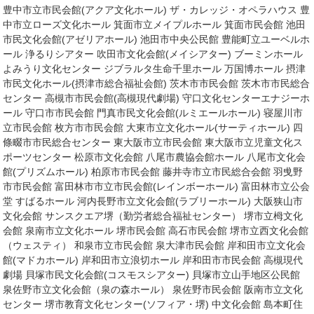
豊中市立市民会館(アクア文化ホール) ザ・カレッジ・オペラハウス 豊
中市立ローズ文化ホール 箕面市立メイプルホール 箕面市民会館 池田
市民文化会館(アゼリアホール) 池田市中央公民館 豊能町立ユーベルホ
ール 浄るりシアター 吹田市文化会館(メイシアター) ブーミンホール
よみうり文化センター ジブラルタ生命千里ホール 万国博ホール 摂津
市民文化ホール(摂津市総合福祉会館) 茨木市市民会館 茨木市市民総合
センター 高槻市市民会館(高槻現代劇場) 守口文化センターエナジーホ
ール 守口市市民会館 門真市民文化会館(ルミエールホール) 寝屋川市
立市民会館 枚方市市民会館 大東市立文化ホール(サーティホール) 四
條畷市市民総合センター 東大阪市立市民会館 東大阪市立児童文化ス
ポーツセンター 松原市文化会館 八尾市農協会館ホール 八尾市文化会
館(プリズムホール) 柏原市市民会館 藤井寺市立市民総合会館 羽曵野
市市民会館 富田林市市立市民会館(レインボーホール) 富田林市立公会
堂 すばるホール 河内長野市立文化会館(ラブリーホール) 大阪狭山市
文化会館 サンスクエア堺（勤労者総合福祉センター） 堺市立栂文化
会館 泉南市立文化ホール 堺市民会館 高石市民会館 堺市立西文化会館
（ウェスティ） 和泉市立市民会館 泉大津市民会館 岸和田市立文化会
館(マドカホール) 岸和田市立浪切ホール 岸和田市市民会館 高槻現代
劇場 貝塚市民文化会館(コスモスシアター) 貝塚市立山手地区公民館
泉佐野市立文化会館（泉の森ホール） 泉佐野市民会館 阪南市立文化
センター 堺市教育文化センター(ソフィア・堺) 中文化会館 島本町住