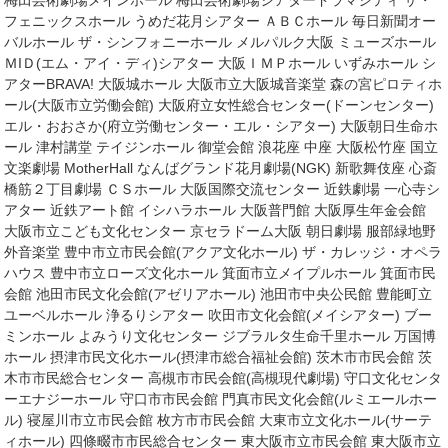
梅田芸術劇場メインホール 梅田芸術劇場シアタードラマシティ ザ・
フェニックスホール うめだ花月シアター ＡＢＣホール 毎日新聞オー
バルホール ザ・シンフォニーホール メルパルク大阪 ミューズホール
ＭIＤ(エム・アイ・ディ)シアター 大阪ＩＭＰホール いずみホール シ
アターBRAVA! 大阪城ホール 大阪市立大阪城音楽堂 森の宮ピロティホ
ール(大阪市立労働会館) 大阪府立女性総合センター(ドーンセンター)
エル・おおさか(府立労働センター・エル・シアター) 大阪朝日生命ホ
ール 津村講堂 テイジンホール 御堂会館 浪花座 中座 大阪松竹座 国立
文楽劇場 MotherHall なんばグランド花月劇場(NGK) 新歌舞伎座 心斎
橋筋２丁目劇場 ＣＳホール 大阪国際交流センター 近鉄劇場 一心寺シ
アター 近鉄アート館 イシハラホール 大阪普門館 大阪厚生年金会館
大阪市立こども文化センター 京セラドーム大阪 朝日劇場 服部緑地野
外音楽堂 豊中市立市民会館(アクア文化ホール) ザ・カレッジ・オペラ
ハウス 豊中市立ローズ文化ホール 箕面市立メイプルホール 箕面市民
会館 池田市民文化会館(アゼリアホール) 池田市中央公民館 豊能町立
ユーベルホール 浄るりシアター 吹田市文化会館(メイシアター) ブー
ミンホール よみうり文化センター ジブラルタ生命千里ホール 万国博
ホール 摂津市民文化ホール(摂津市総合福祉会館) 茨木市市民会館 茨
木市市民総合センター 高槻市市民会館(高槻現代劇場) 守口文化センタ
ーエナジーホール 守口市市民会館 門真市民文化会館(ルミエールホー
ル) 寝屋川市立市民会館 枚方市市民会館 大東市立文化ホール(サーテ
ィホール) 四條畷市市民総合センター 東大阪市立市民会館 東大阪市立