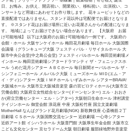
ンド花｜プリザーブドフラワー 胡蝶蘭｜観葉植物｜寄せ植え 誕生
日、お悔み、お供え、開店祝い、開業祝い、移転祝い、出演祝い、コ
ンサートなど用途にあわせてお作り致します。 花キューピットなどの
直接配達ではありません。スタンド花以外は宅配便でお届けとなりま
す。 ※スタンド花はお届け場所に近いお花屋さんからの配達になりま
す。 地域によってお届けできない場合があります。 【大阪府 お届
け可能地域】 以下は大阪府のお届け可能地域の一例です。 大阪府の
会館・ホール 大阪サンケイホール 梅田花月劇場 毎日ホール 大阪国際
会議場（グランキューブ大阪 フェスティバル・リサイタルホール 大
阪市中央公会堂(中之島公会堂) フェスティバルホール 梅田芸術劇場メ
インホール 梅田芸術劇場シアタードラマシティ ザ・フェニックスホ
ール うめだ花月シアター ＡＢＣホール 毎日新聞オーバルホール ザ・
シンフォニーホール メルパルク大阪 ミューズホール ＭIＤ(エム・ア
イ・ディ)シアター 大阪ＩＭＰホール いずみホール シアターBRAVA!
大阪城ホール 大阪市立大阪城音楽堂 森の宮ピロティホール(大阪市立
労働会館) 大阪府立女性総合センター(ドーンセンター) エル・おおさ
か(府立労働センター・エル・シアター) 大阪朝日生命ホール 津村講堂
テイジンホール 御堂会館 浪花座 中座 大阪松竹座 国立文楽劇場
MotherHall なんばグランド花月劇場(NGK) 新歌舞伎座 心斎橋筋２丁
目劇場 ＣＳホール 大阪国際交流センター 近鉄劇場 一心寺シアター
近鉄アート館 イシハラホール 大阪普門館 大阪厚生年金会館 大阪市立
こども文化センター 京セラドーム大阪 朝日劇場 服部緑地野外音楽堂