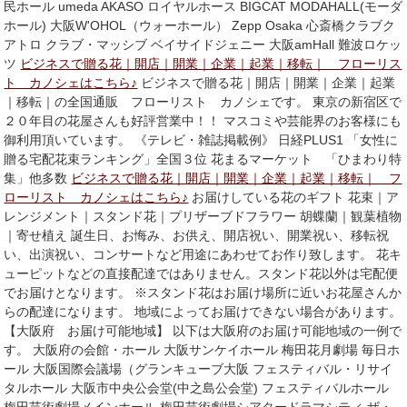
民ホール umeda AKASO ロイヤルホース BIGCAT MODAHALL(モーダ
ホール) 大阪W'OHOL（ウォーホール） Zepp Osaka 心斎橋クラブク
アトロ クラブ・マッシブ ベイサイドジェニー 大阪amHall 難波ロケッ
ツ
ビジネスで贈る花｜開店｜開業｜企業｜起業｜移転｜ フローリス
ト カノシェはこちら♪
ビジネスで贈る花｜開店｜開業｜企業｜起業
｜移転｜の全国通販 フローリスト カノシェです。 東京の新宿区で
２０年目の花屋さんも好評営業中！！ マスコミや芸能界のお客様にも
御利用頂いています。 《テレビ・雑誌掲載例》 日経PLUS1 「女性に
贈る宅配花束ランキング」全国３位 花まるマーケット 「ひまわり特
集」他多数
ビジネスで贈る花｜開店｜開業｜企業｜起業｜移転｜ フ
ローリスト カノシェはこちら♪
お届けしている花のギフト 花束｜ア
レンジメント｜スタンド花｜プリザーブドフラワー 胡蝶蘭｜観葉植物
｜寄せ植え 誕生日、お悔み、お供え、開店祝い、開業祝い、移転祝
い、出演祝い、コンサートなど用途にあわせてお作り致します。 花キ
ューピットなどの直接配達ではありません。スタンド花以外は宅配便
でお届けとなります。 ※スタンド花はお届け場所に近いお花屋さんか
らの配達になります。 地域によってお届けできない場合があります。
【大阪府 お届け可能地域】 以下は大阪府のお届け可能地域の一例で
す。 大阪府の会館・ホール 大阪サンケイホール 梅田花月劇場 毎日ホ
ール 大阪国際会議場（グランキューブ大阪 フェスティバル・リサイ
タルホール 大阪市中央公会堂(中之島公会堂) フェスティバルホール