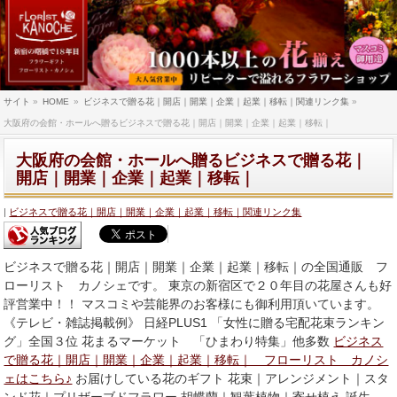
サイト
»
HOME
»
ビジネスで贈る花｜開店｜開業｜企業｜起業｜移転｜関連リンク集
»
大阪府の会館・ホールへ贈るビジネスで贈る花｜開店｜開業｜企業｜起業｜移転｜
大阪府の会館・ホールへ贈るビジネスで贈る花｜
開店｜開業｜企業｜起業｜移転｜
ビジネスで贈る花｜開店｜開業｜企業｜起業｜移転｜関連リンク集
ビジネスで贈る花｜開店｜開業｜企業｜起業｜移転｜の全国通販 フ
ローリスト カノシェです。 東京の新宿区で２０年目の花屋さんも好
評営業中！！ マスコミや芸能界のお客様にも御利用頂いています。
《テレビ・雑誌掲載例》 日経PLUS1 「女性に贈る宅配花束ランキン
グ」全国３位 花まるマーケット 「ひまわり特集」他多数
ビジネス
で贈る花｜開店｜開業｜企業｜起業｜移転｜ フローリスト カノシ
ェはこちら♪
お届けしている花のギフト 花束｜アレンジメント｜スタ