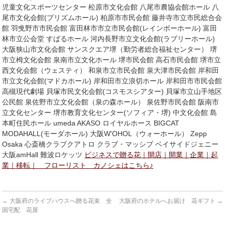
児童文化スポーツセンター 松原市文化会館 八尾市農協会館ホール 八
尾市文化会館(プリズムホール) 柏原市市民会館 藤井寺市立市民総合会
館 羽曵野市市民会館 富田林市市立市民会館(レインボーホール) 富田
林市立公会堂 すばるホール 河内長野市立文化会館(ラブリーホール)
大阪狭山市文化会館 サンスクエア堺（勤労者総合福祉センター） 堺
市立栂文化会館 泉南市立文化ホール 堺市民会館 高石市民会館 堺市立
西文化会館（ウェスティ） 和泉市立市民会館 泉大津市民会館 岸和田
市立文化会館(マドカホール) 岸和田市立浪切ホール 岸和田市市民会館
高槻現代劇場 貝塚市民文化会館(コスモスシアター) 貝塚市立山手地区
公民館 泉佐野市立文化会館（泉の森ホール） 泉佐野市民会館 阪南市
立文化センター 堺市教育文化センター(ソフィア・堺) 中文化会館 島
本町住民ホール umeda AKASO ロイヤルホース BIGCAT
MODAHALL(モーダホール) 大阪W'OHOL（ウォーホール） Zepp
Osaka 心斎橋クラブクアトロ クラブ・マッシブ ベイサイドジェニー
大阪amHall 難波ロケッツ
ビジネスで贈る花｜開店｜開業｜企業｜起
業｜移転｜ フローリスト カノシェはこちら♪
←
大阪府のライブハウスへ贈る花束 全
大阪府のホテルへお届け 花ギフト
→
国宅配 花屋