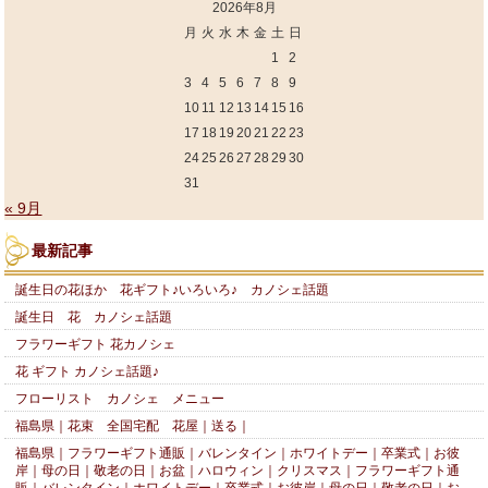
2026年8月
月
火
水
木
金
土
日
1
2
3
4
5
6
7
8
9
10
11
12
13
14
15
16
17
18
19
20
21
22
23
24
25
26
27
28
29
30
31
« 9月
最新記事
誕生日の花ほか 花ギフト♪いろいろ♪ カノシェ話題
誕生日 花 カノシェ話題
フラワーギフト 花カノシェ
花 ギフト カノシェ話題♪
フローリスト カノシェ メニュー
福島県｜花束 全国宅配 花屋｜送る｜
福島県｜フラワーギフト通販｜バレンタイン｜ホワイトデー｜卒業式｜お彼
岸｜母の日｜敬老の日｜お盆｜ハロウィン｜クリスマス｜フラワーギフト通