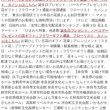
ト カノシェはこちら♪
誕生日プレゼント、バースデープレゼントの
花ギフト｜フラワーギフト通販の全国通販 フローリスト カノシェ
です。 東京の新宿区で２０年目の花屋さんも好評営業中！！ マスコ
ミや芸能界のお客様にも御利用頂いています。 《テレビ・雑誌掲載
例》 日経PLUS1 「女性に贈る宅配花束ランキング」全国３位 花まる
マーケット 「ひまわり特集」他多数
誕生日プレゼント、バースデー
プレゼントの花ギフト｜フラワーギフト通販 フローリスト カノシ
ェはこちら♪
お届けしている花のギフト 花束｜アレンジメント｜スタ
ンド花｜プリザーブドフラワー 胡蝶蘭｜観葉植物｜寄せ植え 誕生
日、バースデープレゼントの花ギフト｜フラワーギフト通販、結婚記
念日など用途にあわせてお作り致します。 花キューピットなどの直接
配達ではありません。スタンド花以外は宅配便でお届けとなります。
※スタンド花はお届け場所に近いお花屋さんからの配達になります。
地域によってお届けできない場合があります。 【奈良県 お届け可能
地域】 以下は奈良県のお届け可能地域の一例です。 奈良県の会館・
ホール 生駒市中央公民館 奈良史跡文化センター なら１００年会館 奈
良県新公会堂 奈良県文化会館 奈良市ならまちセンター 奈良市北部会
館市民文化ホール 天理市民会館 桜井市民会館 宇陀市榛原総合センタ
ー 奈良県橿原文化会館 かしはら万葉ホール 大和高田市文化会館（さ
ざんかホール） 高取町リベルテホール 河合町立文化会館 いかるがホ
ール（斑鳩町文化振興センター） 三郷町コミュニティセンター 上牧