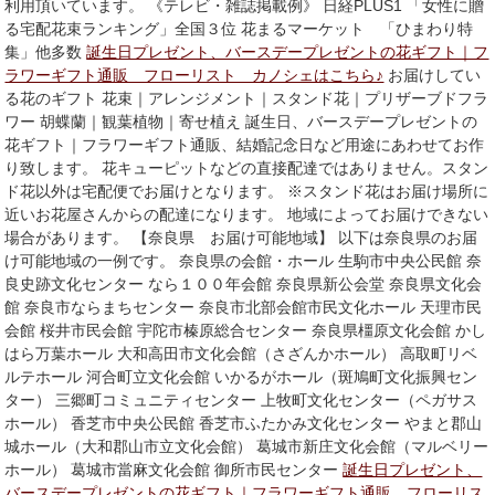
利用頂いています。 《テレビ・雑誌掲載例》 日経PLUS1 「女性に贈
る宅配花束ランキング」全国３位 花まるマーケット 「ひまわり特
集」他多数
誕生日プレゼント、バースデープレゼントの花ギフト｜フ
ラワーギフト通販 フローリスト カノシェはこちら♪
お届けしてい
る花のギフト 花束｜アレンジメント｜スタンド花｜プリザーブドフラ
ワー 胡蝶蘭｜観葉植物｜寄せ植え 誕生日、バースデープレゼントの
花ギフト｜フラワーギフト通販、結婚記念日など用途にあわせてお作
り致します。 花キューピットなどの直接配達ではありません。スタン
ド花以外は宅配便でお届けとなります。 ※スタンド花はお届け場所に
近いお花屋さんからの配達になります。 地域によってお届けできない
場合があります。 【奈良県 お届け可能地域】 以下は奈良県のお届
け可能地域の一例です。 奈良県の会館・ホール 生駒市中央公民館 奈
良史跡文化センター なら１００年会館 奈良県新公会堂 奈良県文化会
館 奈良市ならまちセンター 奈良市北部会館市民文化ホール 天理市民
会館 桜井市民会館 宇陀市榛原総合センター 奈良県橿原文化会館 かし
はら万葉ホール 大和高田市文化会館（さざんかホール） 高取町リベ
ルテホール 河合町立文化会館 いかるがホール（斑鳩町文化振興セン
ター） 三郷町コミュニティセンター 上牧町文化センター（ペガサス
ホール） 香芝市中央公民館 香芝市ふたかみ文化センター やまと郡山
城ホール（大和郡山市立文化会館） 葛城市新庄文化会館（マルベリー
ホール） 葛城市當麻文化会館 御所市民センター
誕生日プレゼント、
バースデープレゼントの花ギフト｜フラワーギフト通販 フローリス