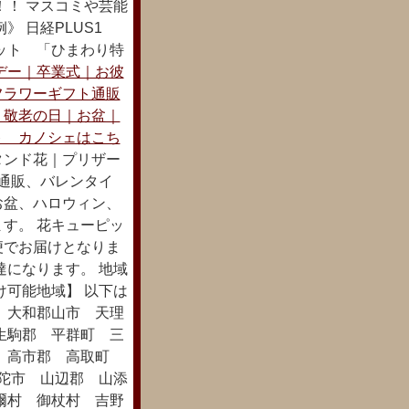
！！ マスコミや芸能
 日経PLUS1
ット 「ひまわり特
デー｜卒業式｜お彼
フラワーギフト通販
｜敬老の日｜お盆｜
ト カノシェはこち
タンド花｜プリザー
ト通販、バレンタイ
お盆、ハロウィン、
す。 花キューピッ
便でお届けとなりま
達になります。 地域
け可能地域】 以下は
 大和郡山市 天理
生駒郡 平群町 三
町 高市郡 高取町
陀市 山辺郡 山添
爾村 御杖村 吉野