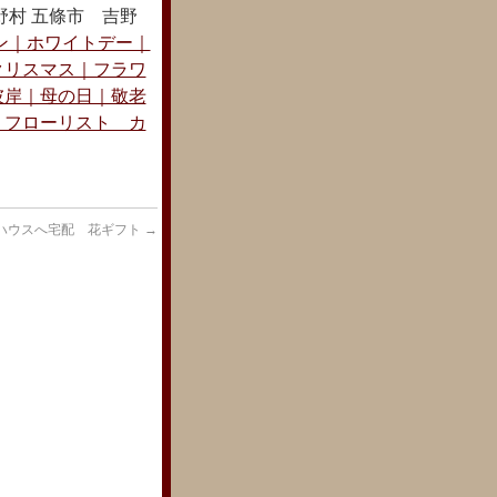
村 五條市 吉野
ン｜ホワイトデー｜
クリスマス｜フラワ
彼岸｜母の日｜敬老
 フローリスト カ
ハウスへ宅配 花ギフト
→