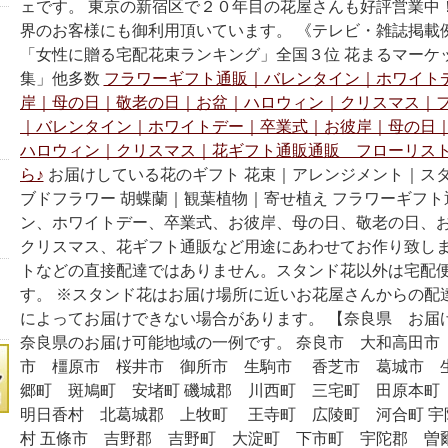
ェです。 東京の新宿区で２０年目の花屋さんも好評営業中
界のお客様にも御利用頂いています。 《テレビ・雑誌掲載例》
「女性に贈る宅配花束ランキング」全国３位 花まるマーケ
集」他多数
フラワーギフト通販｜バレンタイン｜ホワイト
岸｜母の日｜敬老の日｜お盆｜ハロウィン｜クリスマス｜
｜バレンタイン｜ホワイトデー｜卒業式｜お彼岸｜母の日
ハロウィン｜クリスマス｜花ギフト通販通販 フローリス
ら♪
お届けしている花のギフト 花束｜アレンジメント｜ス
ブドフラワー 胡蝶蘭｜観葉植物｜寄せ植え フラワーギフ
ン、ホワイトデー、卒業式、お彼岸、母の日、敬老の日、
クリスマス、花ギフト通販など用途にあわせてお作り致しま
トなどの直接配達ではありません。スタンド花以外は宅配
す。 ※スタンド花はお届け場所に近いお花屋さんからの配
によってお届けできない場合があります。 【奈良県 お届
奈良県のお届け可能地域の一例です。 奈良市 大和高田市
市 橿原市 桜井市 御所市 生駒市 香芝市 葛城市 
郷町 斑鳩町 安堵町 磯城郡 川西町 三宅町 田原本
明日香村 北葛城郡 上牧町 王寺町 広陵町 河合町 宇
村 五條市 吉野郡 吉野町 大淀町 下市町 宇陀郡 曽