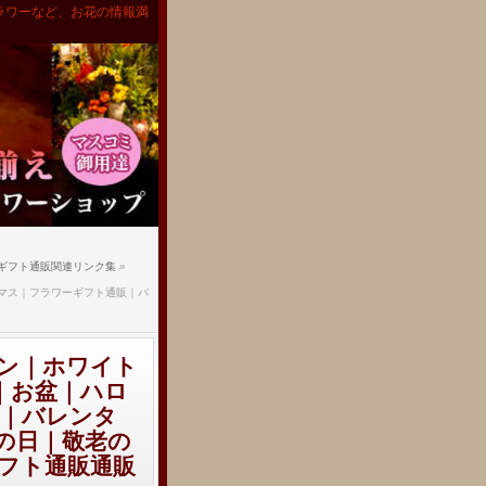
ラワーなど、お花の情報満
ギフト通販関連リンク集
»
マス｜フラワーギフト通販｜バ
ン｜ホワイト
｜お盆｜ハロ
｜バレンタ
の日｜敬老の
フト通販通販