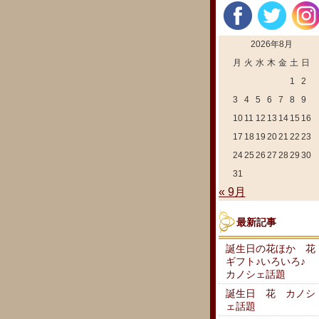
2026年8月
月
火
水
木
金
土
日
1
2
3
4
5
6
7
8
9
10
11
12
13
14
15
16
17
18
19
20
21
22
23
24
25
26
27
28
29
30
31
« 9月
最新記事
誕生日の花ほか 花
ギフト♪いろいろ♪
カノシェ話題
誕生日 花 カノシ
ェ話題