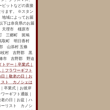
ーピットなどの直接
ります。 ※スタン
 地域によってお届
 以下は奈良県のお届
市 天理市 橿原市
町 三郷町 斑鳩
 高取町 明日香村
郡 山添村 五條
御杖村 吉野郡 黒
條市 吉野郡 野迫
イトデー｜卒業式｜
ス｜フラワーギフト
の日｜敬老の日｜お
リスト カノシェは
｜卒業式｜お彼岸
ラワーギフト通販｜
敬老の日｜お盆｜ハ
ローリスト カノシ