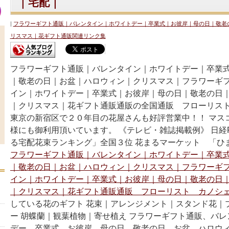
｜宅配｜
フラワーギフト通販｜バレンタイン｜ホワイトデー｜卒業式｜お彼岸｜母の日｜敬老
リスマス｜花ギフト通販関連リンク集
フラワーギフト通販｜バレンタイン｜ホワイトデー｜卒業
｜敬老の日｜お盆｜ハロウィン｜クリスマス｜フラワーギ
イン｜ホワイトデー｜卒業式｜お彼岸｜母の日｜敬老の日
｜クリスマス｜花ギフト通販通販の全国通販 フローリス
東京の新宿区で２０年目の花屋さんも好評営業中！！ マス
様にも御利用頂いています。 《テレビ・雑誌掲載例》 日経P
る宅配花束ランキング」全国３位 花まるマーケット 「ひ
フラワーギフト通販｜バレンタイン｜ホワイトデー｜卒業
｜敬老の日｜お盆｜ハロウィン｜クリスマス｜フラワーギ
イン｜ホワイトデー｜卒業式｜お彼岸｜母の日｜敬老の日
｜クリスマス｜花ギフト通販通販 フローリスト カノシェ
している花のギフト 花束｜アレンジメント｜スタンド花｜
ー 胡蝶蘭｜観葉植物｜寄せ植え フラワーギフト通販、バ
デー、卒業式、お彼岸、母の日、敬老の日、お盆、ハロウ