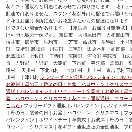
花ギフト通販など用途にあわせてお作り致します。 花キュ
配達ではありません。スタンド花以外は宅配便でお届けとな
ド花はお届け場所に近いお花屋さんからの配達になります。
けできない場合があります。 【奈良県 お届け可能地域】
け可能地域の一例です。 奈良市 大和高田市 大和郡山
桜井市 御所市 生駒市 香芝市 葛城市 生駒郡 平群
町 安堵町 磯城郡 川西町 三宅町 田原本町 高市郡
北葛城郡 上牧町 王寺町 広陵町 河合町 宇陀市 山辺
市 吉野郡 吉野町 大淀町 下市町 宇陀郡 曽爾村 
滝村 天川村 下北山村 上北山村 川上村 東吉野村 五
川村 十津川村
フラワーギフト通販｜バレンタイン｜ホワ
お彼岸｜母の日｜敬老の日｜お盆｜ハロウィン｜クリスマ
通販｜バレンタイン｜ホワイトデー｜卒業式｜お彼岸｜母
盆｜ハロウィン｜クリスマス｜花ギフト通販通販 フロー
こちら♪
フラワーギフト通販｜バレンタイン｜ホワイトデー
｜母の日｜敬老の日｜お盆｜ハロウィン｜クリスマス｜フ
バレンタイン｜ホワイトデー｜卒業式｜お彼岸｜母の日｜
ロウィン｜クリスマス｜花ギフト通販通販の全国通販 フ