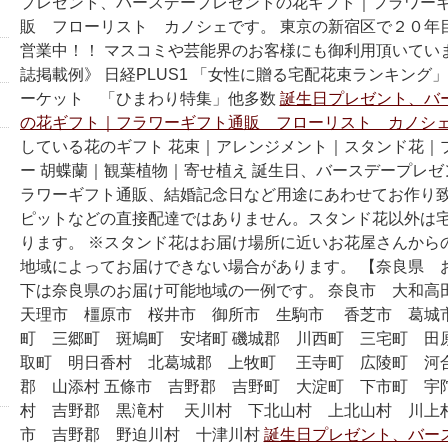
プレゼント、バースデープレゼントの花ギフト｜フラワー
販 フローリスト カノシェです。 東京の新宿区で２０年
営業中！！ マスコミや芸能界のお客様にも御利用頂いてい
誌掲載例》 日経PLUS1 「女性に贈る宅配花束ランキング
ーケット 「ひまわり特集」他多数
誕生日プレゼント、バ
の花ギフト｜フラワーギフト通販 フローリスト カノシェ
している花のギフト 花束｜アレンジメント｜スタンド花｜
ー 胡蝶蘭｜観葉植物｜寄せ植え 誕生日、バースデープレ
ラワーギフト通販、結婚記念日など用途にあわせてお作り致
ピットなどの直接配達ではありません。スタンド花以外は
ります。 ※スタンド花はお届け場所に近いお花屋さんから
地域によってお届けできない場合があります。 【奈良県 
下は奈良県のお届け可能地域の一例です。 奈良市 大和
天理市 橿原市 桜井市 御所市 生駒市 香芝市 葛城
町 三郷町 斑鳩町 安堵町 磯城郡 川西町 三宅町 田
取町 明日香村 北葛城郡 上牧町 王寺町 広陵町 河合
郡 山添村 五條市 吉野郡 吉野町 大淀町 下市町 宇
村 吉野郡 黒滝村 天川村 下北山村 上北山村 川上村
市 吉野郡 野迫川村 十津川村
誕生日プレゼント、バー