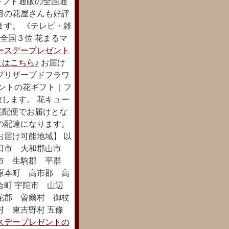
ギフト通販の全国通
目の花屋さんも好評
ます。 《テレビ・雑
」全国３位 花まるマ
ースデープレゼント
はこちら♪
お届け
プリザーブドフラワ
ゼントの花ギフト｜フ
します。 花キュー
宅配便でお届けとな
の配達になります。
お届け可能地域】 以
高田市 大和郡山市
市 生駒郡 平群
原本町 高市郡 高
町 宇陀市 山辺
陀郡 曽爾村 御杖
 東吉野村 五條
スデープレゼントの