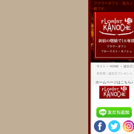
フラワーギフト 花カノ
載です。
サイト
»
HOME
»
誕生日
奈良県｜誕生日プレゼント
ホームページはこちら♪