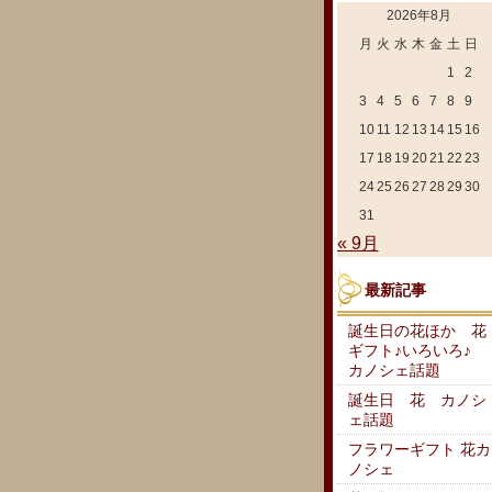
2026年8月
月
火
水
木
金
土
日
1
2
3
4
5
6
7
8
9
10
11
12
13
14
15
16
17
18
19
20
21
22
23
24
25
26
27
28
29
30
31
« 9月
最新記事
誕生日の花ほか 花
ギフト♪いろいろ♪
カノシェ話題
誕生日 花 カノシ
ェ話題
フラワーギフト 花カ
ノシェ