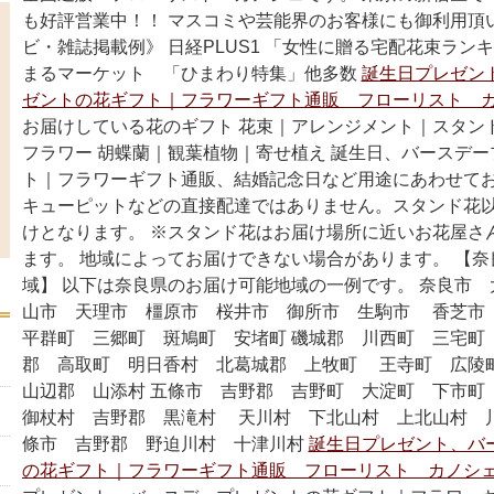
も好評営業中！！ マスコミや芸能界のお客様にも御利用頂
ビ・雑誌掲載例》 日経PLUS1 「女性に贈る宅配花束ラン
まるマーケット 「ひまわり特集」他多数
誕生日プレゼン
ゼントの花ギフト｜フラワーギフト通販 フローリスト カ
お届けしている花のギフト 花束｜アレンジメント｜スタン
フラワー 胡蝶蘭｜観葉植物｜寄せ植え 誕生日、バースデ
ト｜フラワーギフト通販、結婚記念日など用途にあわせてお
キューピットなどの直接配達ではありません。スタンド花
けとなります。 ※スタンド花はお届け場所に近いお花屋さ
ます。 地域によってお届けできない場合があります。 【
域】 以下は奈良県のお届け可能地域の一例です。 奈良市
山市 天理市 橿原市 桜井市 御所市 生駒市 香芝
平群町 三郷町 斑鳩町 安堵町 磯城郡 川西町 三宅町
郡 高取町 明日香村 北葛城郡 上牧町 王寺町 広陵
山辺郡 山添村 五條市 吉野郡 吉野町 大淀町 下市
御杖村 吉野郡 黒滝村 天川村 下北山村 上北山村 川
條市 吉野郡 野迫川村 十津川村
誕生日プレゼント、バ
の花ギフト｜フラワーギフト通販 フローリスト カノシェ