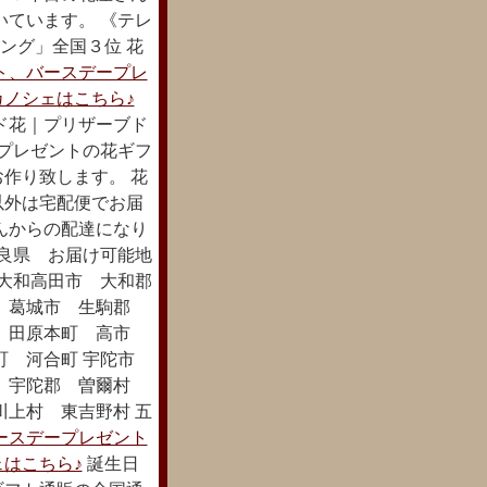
いています。 《テレ
キング」全国３位 花
ト、バースデープレ
ノシェはこちら♪
ド花｜プリザーブド
ープレゼントの花ギフ
作り致します。 花
以外は宅配便でお届
んからの配達になり
奈良県 お届け可能地
 大和高田市 大和郡
市 葛城市 生駒郡
 田原本町 高市
町 河合町 宇陀市
町 宇陀郡 曽爾村
上村 東吉野村 五
ースデープレゼント
はこちら♪
誕生日