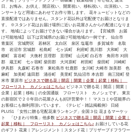
ンド花｜プリザーブドフラワー 胡蝶蘭｜観葉植物｜寄せ植え 誕生
日、お悔み、お供え、開店祝い、開業祝い、移転祝い、出演祝い、コ
ンサートなど用途にあわせてお作り致します。 花キューピットなどの
直接配達ではありません。スタンド花以外は宅配便でお届けとなりま
す。 ※スタンド花はお届け場所に近いお花屋さんからの配達になりま
す。 地域によってお届けできない場合があります。 【宮城県 お届
け可能地域】 以下は宮城県のお届け可能地域の一例です。 仙台市
青葉区 宮城野区 若林区 太白区 泉区 塩竈市 多賀城市 名取
市 岩沼市 宮城郡 松島町 七ヶ浜町 利府町 黒川郡 大和町 大
郷町 富谷町 大衡村 亘理郡 亘理町 山元町 白石市 角田市 刈田
郡 蔵王町 七ヶ宿町 柴田郡 大河原町 村田町 柴田町 川崎町
伊具郡 丸森町 石巻市 東松島市 牡鹿郡 女川町 大崎市 加美郡 色
麻町 加美町 遠田郡 涌谷町 美里町 気仙沼市 本吉郡 南三陸町 登
米市 栗原市
ビジネスで贈る花｜開店｜開業｜企業｜起業｜移転｜
フローリスト カノシェはこちら♪
ビジネスで贈る花｜開店｜開業｜
企業｜起業｜移転｜の全国通販 フローリスト カノシェです。 東京
の新宿区で２０年目の花屋さんも好評営業中！！ マスコミや芸能界の
お客様にも御利用頂いています。 《テレビ・雑誌掲載例》 日経
PLUS1 「女性に贈る宅配花束ランキング」全国３位 花まるマーケッ
ト 「ひまわり特集」他多数
ビジネスで贈る花｜開店｜開業｜企業｜
起業｜移転｜ フローリスト カノシェはこちら♪
お届けしている花
のギフト 花束｜アレンジメント｜スタンド花｜プリザーブドフラワー