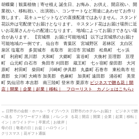
胡蝶蘭｜観葉植物｜寄せ植え 誕生日、お悔み、お供え、開店祝い、開
業祝い、移転祝い、出演祝い、コンサートなど用途にあわせてお作り
致します。 花キューピットなどの直接配達ではありません。スタンド
花以外は宅配便でお届けとなります。 ※スタンド花はお届け場所に近
いお花屋さんからの配達になります。 地域によってお届けできない場
合があります。 【宮城県 お届け可能地域】 以下は宮城県のお届け
可能地域の一例です。 仙台市 青葉区 宮城野区 若林区 太白区
泉区 塩竈市 多賀城市 名取市 岩沼市 宮城郡 松島町 七ヶ浜
町 利府町 黒川郡 大和町 大郷町 富谷町 大衡村 亘理郡 亘理
町 山元町 白石市 角田市 刈田郡 蔵王町 七ヶ宿町 柴田郡 大河
原町 村田町 柴田町 川崎町 伊具郡 丸森町 石巻市 東松島市 牡
鹿郡 女川町 大崎市 加美郡 色麻町 加美町 遠田郡 涌谷町 美里
町 気仙沼市 本吉郡 南三陸町 登米市 栗原市
ビジネスで贈る花｜開
店｜開業｜企業｜起業｜移転｜ フローリスト カノシェはこちら♪
←
日野市の会館・ホール・ライブハウス
日野市のホテルへお届け ビジネスで贈
へ送る フラワーギフト通販｜バレンタ
る花｜開店｜開業｜企業｜起業｜移転｜
イン｜ホワイトデー｜卒業式｜お彼岸｜
→
母の日｜敬老の日｜お盆｜ハロウィン｜
クリスマス｜花ギフト通販