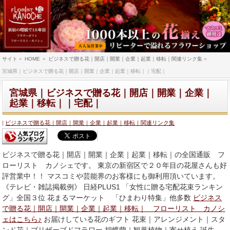
サイト
»
HOME
»
ビジネスで贈る花｜開店｜開業｜企業｜起業｜移転｜関連リンク集
»
宮城県｜ビジネスで贈る花｜開店｜開業｜企業｜起業｜移転｜｜宅配｜
宮城県｜ビジネスで贈る花｜開店｜開業｜企業｜
起業｜移転｜｜宅配｜
ビジネスで贈る花｜開店｜開業｜企業｜起業｜移転｜関連リンク集
ビジネスで贈る花｜開店｜開業｜企業｜起業｜移転｜の全国通販 フ
ローリスト カノシェです。 東京の新宿区で２０年目の花屋さんも好
評営業中！！ マスコミや芸能界のお客様にも御利用頂いています。
《テレビ・雑誌掲載例》 日経PLUS1 「女性に贈る宅配花束ランキン
グ」全国３位 花まるマーケット 「ひまわり特集」他多数
ビジネス
で贈る花｜開店｜開業｜企業｜起業｜移転｜ フローリスト カノシ
ェはこちら♪
お届けしている花のギフト 花束｜アレンジメント｜スタ