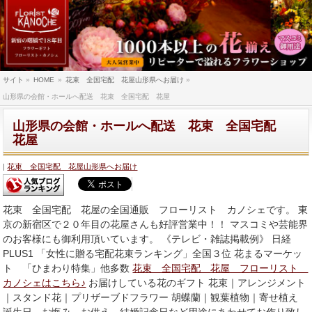
サイト
»
HOME
»
花束 全国宅配 花屋山形県へお届け
»
山形県の会館・ホールへ配送 花束 全国宅配 花屋
山形県の会館・ホールへ配送 花束 全国宅配
花屋
花束 全国宅配 花屋山形県へお届け
花束 全国宅配 花屋の全国通販 フローリスト カノシェです。 東
京の新宿区で２０年目の花屋さんも好評営業中！！ マスコミや芸能界
のお客様にも御利用頂いています。 《テレビ・雑誌掲載例》 日経
PLUS1 「女性に贈る宅配花束ランキング」全国３位 花まるマーケッ
ト 「ひまわり特集」他多数
花束 全国宅配 花屋 フローリスト
カノシェはこちら♪
お届けしている花のギフト 花束｜アレンジメント
｜スタンド花｜プリザーブドフラワー 胡蝶蘭｜観葉植物｜寄せ植え