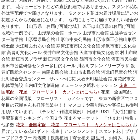
誕生日、お悔み、お供え、結婚記念日など用途にあわせてお作り致し
ます。 花キューピットなどの直接配達ではありません。スタンド花以
外は宅配便でお届けとなります。 ※スタンド花はお届け場所に近いお
花屋さんからの配達になります。 地域によってお届けできない場合が
あります。 【山形県 お届け可能地域】 以下は山形県のお届け可能
地域の一例です。 山形県の会館・ホール 山形市民会館 生涯学習セン
ター遊学館 山形県県民会館 山形市中央公民館 山形市商工会館山形県
郷土館 大江町ふれあい会館 寒河江市市民文化会館 米沢市市民文化会
館 高畠町文化ホール 長井市民文化会館 天童市市民文化会館 村山市民
会館 新庄市民プラザ 新庄市民文化会館 鶴岡市文化会館 酒田市民会館
酒田市公益研修センター多目的ホール 川西町フレンドリープラザ 飯
豊町民総合センター 南陽市民会館 上山市市民会館 河北町児童会館 河
北町総合交流センター サハトべに花 大石田町福祉会館 尾花沢市文
化体育施設 庄内町文化創造館 ミュージック昭和セッション
花束 全
国宅配 花屋 フローリスト カノシェはこちら♪
花束 全国宅配
花屋の全国通販 フローリスト カノシェです。 東京の新宿区で２０
年目の花屋さんも好評営業中！！ マスコミや芸能界のお客様にも御利
用頂いています。 《テレビ・雑誌掲載例》 日経PLUS1 「女性に贈る
宅配花束ランキング」全国３位 花まるマーケット 「ひまわり特集」
他多数
花束 全国宅配 花屋 フローリスト カノシェはこちら♪
お
届けしている花のギフト 花束｜アレンジメント｜スタンド花｜プリザ
ーブドフラワー 胡蝶蘭｜観葉植物｜寄せ植え 誕生日、お悔み、お供