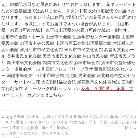
え、結婚記念日など用途にあわせてお作り致します。 花キューピット
などの直接配達ではありません。スタンド花以外は宅配便でお届けと
なります。 ※スタンド花はお届け場所に近いお花屋さんからの配達に
なります。 地域によってお届けできない場合があります。 【山形
県 お届け可能地域】 以下は山形県のお届け可能地域の一例です。
山形県の会館・ホール 山形市民会館 生涯学習センター遊学館 山形県
県民会館 山形市中央公民館 山形市商工会館山形県郷土館 大江町ふれ
あい会館 寒河江市市民文化会館 米沢市市民文化会館 高畠町文化ホー
ル 長井市民文化会館 天童市市民文化会館 村山市民会館 新庄市民プラ
ザ 新庄市民文化会館 鶴岡市文化会館 酒田市民会館 酒田市公益研修セ
ンター多目的ホール 川西町フレンドリープラザ 飯豊町民総合センタ
ー 南陽市民会館 上山市市民会館 河北町児童会館 河北町総合交流セン
ター サハトべに花 大石田町福祉会館 尾花沢市文化体育施設 庄内町
文化創造館 ミュージック昭和セッション
花束 全国宅配 花屋 フ
ローリスト カノシェはこちら♪
←
あきる野市｜ホテル｜お届け｜フラワ
町田市のライブハウスへ配送 ビジネス
ーギフト通販｜バレンタイン｜ホワイト
で贈る花｜開店｜開業｜企業｜起業｜移
デー｜卒業式｜お彼岸｜母の日｜敬老の
転｜
→
日｜お盆｜ハロウィン｜クリスマス｜花