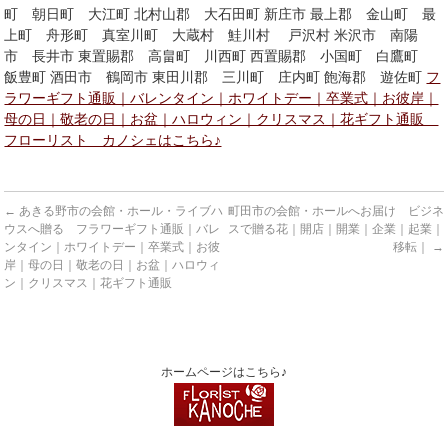
町 朝日町 大江町 北村山郡 大石田町 新庄市 最上郡 金山町 最
上町 舟形町 真室川町 大蔵村 鮭川村 戸沢村 米沢市 南陽
市 長井市 東置賜郡 高畠町 川西町 西置賜郡 小国町 白鷹町
飯豊町 酒田市 鶴岡市 東田川郡 三川町 庄内町 飽海郡 遊佐町
フ
ラワーギフト通販｜バレンタイン｜ホワイトデー｜卒業式｜お彼岸｜
母の日｜敬老の日｜お盆｜ハロウィン｜クリスマス｜花ギフト通販
フローリスト カノシェはこちら♪
←
あきる野市の会館・ホール・ライブハ
町田市の会館・ホールへお届け ビジネ
ウスへ贈る フラワーギフト通販｜バレ
スで贈る花｜開店｜開業｜企業｜起業｜
ンタイン｜ホワイトデー｜卒業式｜お彼
移転｜
→
岸｜母の日｜敬老の日｜お盆｜ハロウィ
ン｜クリスマス｜花ギフト通販
ホームページはこちら♪