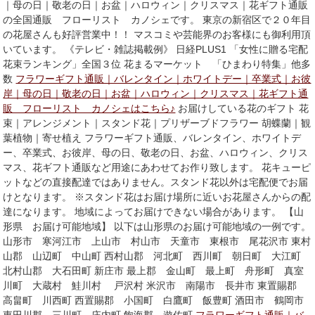
｜母の日｜敬老の日｜お盆｜ハロウィン｜クリスマス｜花ギフト通販
の全国通販 フローリスト カノシェです。 東京の新宿区で２０年目
の花屋さんも好評営業中！！ マスコミや芸能界のお客様にも御利用頂
いています。 《テレビ・雑誌掲載例》 日経PLUS1 「女性に贈る宅配
花束ランキング」全国３位 花まるマーケット 「ひまわり特集」他多
数
フラワーギフト通販｜バレンタイン｜ホワイトデー｜卒業式｜お彼
岸｜母の日｜敬老の日｜お盆｜ハロウィン｜クリスマス｜花ギフト通
販 フローリスト カノシェはこちら♪
お届けしている花のギフト 花
束｜アレンジメント｜スタンド花｜プリザーブドフラワー 胡蝶蘭｜観
葉植物｜寄せ植え フラワーギフト通販、バレンタイン、ホワイトデ
ー、卒業式、お彼岸、母の日、敬老の日、お盆、ハロウィン、クリス
マス、花ギフト通販など用途にあわせてお作り致します。 花キューピ
ットなどの直接配達ではありません。スタンド花以外は宅配便でお届
けとなります。 ※スタンド花はお届け場所に近いお花屋さんからの配
達になります。 地域によってお届けできない場合があります。 【山
形県 お届け可能地域】 以下は山形県のお届け可能地域の一例です。
山形市 寒河江市 上山市 村山市 天童市 東根市 尾花沢市 東村
山郡 山辺町 中山町 西村山郡 河北町 西川町 朝日町 大江町
北村山郡 大石田町 新庄市 最上郡 金山町 最上町 舟形町 真室
川町 大蔵村 鮭川村 戸沢村 米沢市 南陽市 長井市 東置賜郡
高畠町 川西町 西置賜郡 小国町 白鷹町 飯豊町 酒田市 鶴岡市