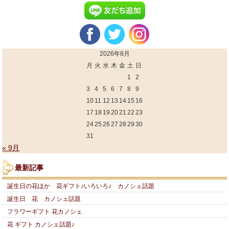
2026年8月
月
火
水
木
金
土
日
1
2
3
4
5
6
7
8
9
10
11
12
13
14
15
16
17
18
19
20
21
22
23
24
25
26
27
28
29
30
31
« 9月
最新記事
誕生日の花ほか 花ギフト♪いろいろ♪ カノシェ話題
誕生日 花 カノシェ話題
フラワーギフト 花カノシェ
花 ギフト カノシェ話題♪