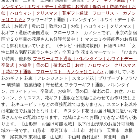
東田川郡 三川町 庄内町 飽海郡 遊佐町
フラワーギフト通販｜バ
レンタイン｜ホワイトデー｜卒業式｜お彼岸｜母の日｜敬老の日｜お
盆｜ハロウィン｜クリスマス｜花ギフト通販 フローリスト カノシ
ェはこちら♪
フラワーギフト通販｜バレンタイン｜ホワイトデー｜卒
業式｜お彼岸｜母の日｜敬老の日｜お盆｜ハロウィン｜クリスマス｜
花ギフト通販の全国通販 フローリスト カノシェです。 東京の新宿
区で２０年目の花屋さんも好評営業中！！ マスコミや芸能界のお客様
にも御利用頂いています。 《テレビ・雑誌掲載例》 日経PLUS1 「女
性に贈る宅配花束ランキング」全国３位 花まるマーケット 「ひまわ
り特集」他多数
フラワーギフト通販｜バレンタイン｜ホワイトデー｜
卒業式｜お彼岸｜母の日｜敬老の日｜お盆｜ハロウィン｜クリスマス
｜花ギフト通販 フローリスト カノシェはこちら♪
お届けしている
花のギフト 花束｜アレンジメント｜スタンド花｜プリザーブドフラワ
ー 胡蝶蘭｜観葉植物｜寄せ植え フラワーギフト通販、バレンタイ
ン、ホワイトデー、卒業式、お彼岸、母の日、敬老の日、お盆、ハロ
ウィン、クリスマス、花ギフト通販など用途にあわせてお作り致しま
す。 花キューピットなどの直接配達ではありません。スタンド花以外
は宅配便でお届けとなります。 ※スタンド花はお届け場所に近いお花
屋さんからの配達になります。 地域によってお届けできない場合があ
ります。 【山形県 お届け可能地域】 以下は山形県のお届け可能地
域の一例です。 山形市 寒河江市 上山市 村山市 天童市 東根
市 尾花沢市 東村山郡 山辺町 中山町 西村山郡 河北町 西川