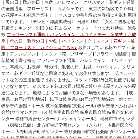
｜母の日｜敬老の日｜お盆｜ハロウィン｜クリスマス｜花ギフト通販
の全国通販 フローリスト カノシェです。 東京の新宿区で２０年目
の花屋さんも好評営業中！！ マスコミや芸能界のお客様にも御利用頂
いています。 《テレビ・雑誌掲載例》 日経PLUS1 「女性に贈る宅配
花束ランキング」全国３位 花まるマーケット 「ひまわり特集」他多
数
フラワーギフト通販｜バレンタイン｜ホワイトデー｜卒業式｜お彼
岸｜母の日｜敬老の日｜お盆｜ハロウィン｜クリスマス｜花ギフト通
販 フローリスト カノシェはこちら♪
お届けしている花のギフト 花
束｜アレンジメント｜スタンド花｜プリザーブドフラワー 胡蝶蘭｜観
葉植物｜寄せ植え フラワーギフト通販、バレンタイン、ホワイトデ
ー、卒業式、お彼岸、母の日、敬老の日、お盆、ハロウィン、クリス
マス、花ギフト通販など用途にあわせてお作り致します。 花キューピ
ットなどの直接配達ではありません。スタンド花以外は宅配便でお届
けとなります。 ※スタンド花はお届け場所に近いお花屋さんからの配
達になります。 地域によってお届けできない場合があります。 【岐
阜県 お届け可能地域】 以下は岐阜県のお届け可能地域の一例です。
岐阜県の会館・ホール 岐阜産業会館(文化ホール) 岐阜県県民ふれあい
会館(サラマンカホール) 岐阜南市民会館 岐阜市民会館 岐阜市文化セ
ンター 瑞穂市総合センター(サンシャインホール） 瑞穂市市民センタ
ー（穂積公民館） 北方町生涯学習センター（きらり） 本巣市民文化
ホール 大野町総合町民センター 香り会館 関市文化会館 タウンホール