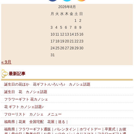
2026年8月
月
火
水
木
金
土
日
1
2
3
4
5
6
7
8
9
10
11
12
13
14
15
16
17
18
19
20
21
22
23
24
25
26
27
28
29
30
31
« 9月
最新記事
誕生日の花ほか 花ギフト♪いろいろ♪ カノシェ話題
誕生日 花 カノシェ話題
フラワーギフト 花カノシェ
花 ギフト カノシェ話題♪
フローリスト カノシェ メニュー
福島県｜花束 全国宅配 花屋｜送る｜
福島県｜フラワーギフト通販｜バレンタイン｜ホワイトデー｜卒業式｜お彼