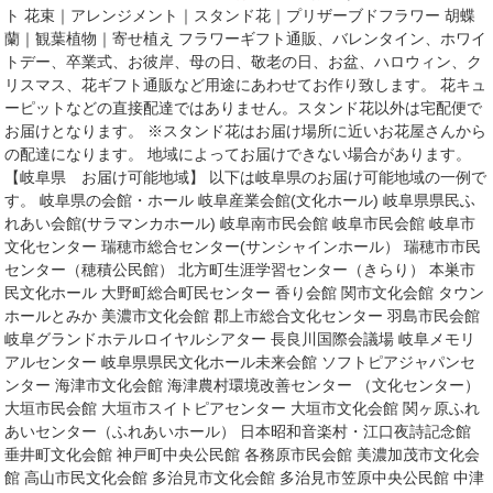
ト 花束｜アレンジメント｜スタンド花｜プリザーブドフラワー 胡蝶
蘭｜観葉植物｜寄せ植え フラワーギフト通販、バレンタイン、ホワイ
トデー、卒業式、お彼岸、母の日、敬老の日、お盆、ハロウィン、ク
リスマス、花ギフト通販など用途にあわせてお作り致します。 花キュ
ーピットなどの直接配達ではありません。スタンド花以外は宅配便で
お届けとなります。 ※スタンド花はお届け場所に近いお花屋さんから
の配達になります。 地域によってお届けできない場合があります。
【岐阜県 お届け可能地域】 以下は岐阜県のお届け可能地域の一例で
す。 岐阜県の会館・ホール 岐阜産業会館(文化ホール) 岐阜県県民ふ
れあい会館(サラマンカホール) 岐阜南市民会館 岐阜市民会館 岐阜市
文化センター 瑞穂市総合センター(サンシャインホール） 瑞穂市市民
センター（穂積公民館） 北方町生涯学習センター（きらり） 本巣市
民文化ホール 大野町総合町民センター 香り会館 関市文化会館 タウン
ホールとみか 美濃市文化会館 郡上市総合文化センター 羽島市民会館
岐阜グランドホテルロイヤルシアター 長良川国際会議場 岐阜メモリ
アルセンター 岐阜県県民文化ホール未来会館 ソフトピアジャパンセ
ンター 海津市文化会館 海津農村環境改善センター （文化センター）
大垣市民会館 大垣市スイトピアセンター 大垣市文化会館 関ヶ原ふれ
あいセンター（ふれあいホール） 日本昭和音楽村・江口夜詩記念館
垂井町文化会館 神戸町中央公民館 各務原市民会館 美濃加茂市文化会
館 高山市民文化会館 多治見市文化会館 多治見市笠原中央公民館 中津