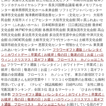
とみか 美濃市文化会館 郡上市総合文化センター 羽島市民会館 岐阜グ
ランドホテルロイヤルシアター 長良川国際会議場 岐阜メモリアルセ
ンター 岐阜県県民文化ホール未来会館 ソフトピアジャパンセンター
海津市文化会館 海津農村環境改善センター （文化センター） 大垣市
民会館 大垣市スイトピアセンター 大垣市文化会館 関ヶ原ふれあいセ
ンター（ふれあいホール） 日本昭和音楽村・江口夜詩記念館 垂井町
文化会館 神戸町中央公民館 各務原市民会館 美濃加茂市文化会館 高山
市民文化会館 多治見市文化会館 多治見市笠原中央公民館 中津川文化
会館 白川町町民会館 土岐市文化プラザ(サンホール) 土岐市文化会館
瑞浪市総合文化センター 恵那文化センター 明智かえでホール 東美濃
ふれあいセンター 岐阜キャスパー
フラワーギフト通販｜バレンタイ
ン｜ホワイトデー｜卒業式｜お彼岸｜母の日｜敬老の日｜お盆｜ハロ
ウィン｜クリスマス｜花ギフト通販 フローリスト カノシェはこち
ら♪
フラワーギフト通販｜バレンタイン｜ホワイトデー｜卒業式｜お
彼岸｜母の日｜敬老の日｜お盆｜ハロウィン｜クリスマス｜花ギフト
通販の全国通販 フローリスト カノシェです。 東京の新宿区で２０
年目の花屋さんも好評営業中！！ マスコミや芸能界のお客様にも御利
用頂いています。 《テレビ・雑誌掲載例》 日経PLUS1 「女性に贈る
宅配花束ランキング」全国３位 花まるマーケット 「ひまわり特集」
他多数
フラワーギフト通販｜バレンタイン｜ホワイトデー｜卒業式｜
お彼岸｜母の日｜敬老の日｜お盆｜ハロウィン｜クリスマス｜花ギフ
ト通販 フローリスト カノシェはこちら♪
お届けしている花のギフ