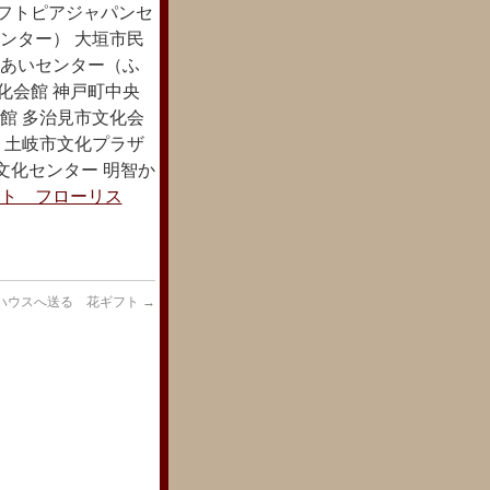
ソフトピアジャパンセ
ンター） 大垣市民
れあいセンター（ふ
化会館 神戸町中央
館 多治見市文化会
 土岐市文化プラザ
文化センター 明智か
ト フローリス
ハウスへ送る 花ギフト
→