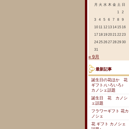
月
火
水
木
金
土
日
1
2
3
4
5
6
7
8
9
10
11
12
13
14
15
16
17
18
19
20
21
22
23
24
25
26
27
28
29
30
31
« 9月
最新記事
誕生日の花ほか 花
ギフト♪いろいろ♪
カノシェ話題
誕生日 花 カノシ
ェ話題
フラワーギフト 花カ
ノシェ
花 ギフト カノシェ