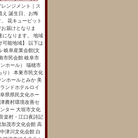
アレンジメント｜ス
植え 誕生日、お悔
。 花キューピット
でお届けとなりま
達になります。 地域
け可能地域】 以下は
 岐阜産業会館(文
南市民会館 岐阜市
ンホール） 瑞穂市
らり） 本巣市民文化
ウンホールとみか 美
グランドホテルロイ
岐阜県県民文化ホー
海津農村環境改善セ
ンター 大垣市文化
和音楽村・江口夜詩記
濃加茂市文化会館 高
中津川文化会館 白