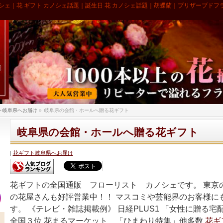
シェ｜花 ギフト カノシェ話題｜誕生日 花 カノシェ話題｜胡蝶蘭｜プリザーブドフ
ト岐阜県へお届け
»
岐阜県の会館・ホールへ贈る花ギフト
岐阜県の会館・ホールへ贈る花ギフト
花ギフト岐阜県へお届け
花ギフトの全国通販 フローリスト カノシェです。 東京
の花屋さんも好評営業中！！ マスコミや芸能界のお客様に
す。 《テレビ・雑誌掲載例》 日経PLUS1 「女性に贈る
全国３位 花まるマーケット 「ひまわり特集」他多数
花ギ