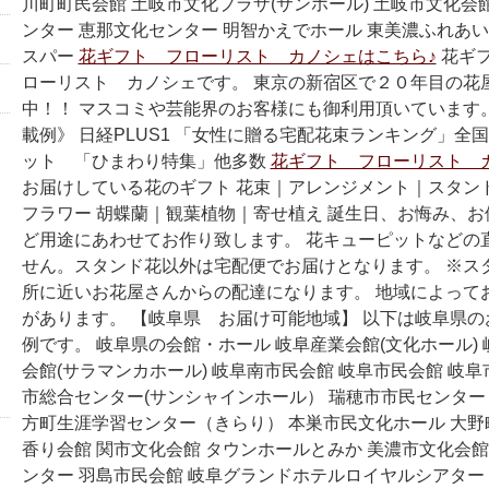
川町町民会館 土岐市文化プラザ(サンホール) 土岐市文化会
ンター 恵那文化センター 明智かえでホール 東美濃ふれあい
スパー
花ギフト フローリスト カノシェはこちら♪
花ギ
ローリスト カノシェです。 東京の新宿区で２０年目の花
中！！ マスコミや芸能界のお客様にも御利用頂いています
載例》 日経PLUS1 「女性に贈る宅配花束ランキング」全
ット 「ひまわり特集」他多数
花ギフト フローリスト 
お届けしている花のギフト 花束｜アレンジメント｜スタン
フラワー 胡蝶蘭｜観葉植物｜寄せ植え 誕生日、お悔み、
ど用途にあわせてお作り致します。 花キューピットなどの
せん。スタンド花以外は宅配便でお届けとなります。 ※ス
所に近いお花屋さんからの配達になります。 地域によって
があります。 【岐阜県 お届け可能地域】 以下は岐阜県
例です。 岐阜県の会館・ホール 岐阜産業会館(文化ホール)
会館(サラマンカホール) 岐阜南市民会館 岐阜市民会館 岐阜
市総合センター(サンシャインホール） 瑞穂市市民センター
方町生涯学習センター（きらり） 本巣市民文化ホール 大
香り会館 関市文化会館 タウンホールとみか 美濃市文化会館
ンター 羽島市民会館 岐阜グランドホテルロイヤルシアター