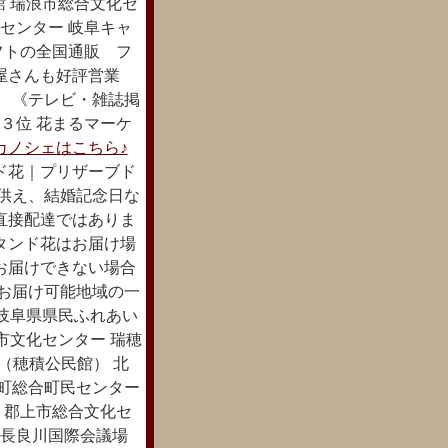
館 瑞浪市総合文化セ
センター 岐阜キャ
フトの全国通販 フ
屋さんも好評営業
。 《テレビ・雑誌掲
国３位 花まるマーケ
カノシェはこちら♪
ド花｜プリザーブド
お供え、結婚記念日な
直接配達ではありま
タンド花はお届け場
お届けできない場合
のお届け可能地域の一
 岐阜県県民ふれあい
市文化センター 瑞穂
（穂積公民館） 北
野町総合町民センター
 郡上市総合文化セ
 長良川国際会議場