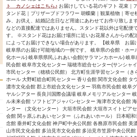
ト カノシェはこちら♪
お届けしている花のギフト 花束｜
タンド花｜プリザーブドフラワー 胡蝶蘭｜観葉植物｜寄せ
み、お供え、結婚記念日など用途にあわせてお作り致します
などの直接配達ではありません。スタンド花以外は宅配便
す。 ※スタンド花はお届け場所に近いお花屋さんからの配
によってお届けできない場合があります。 【岐阜県 お届
岐阜県のお届け可能地域の一例です。 岐阜県の会館・ホール
化ホール) 岐阜県県民ふれあい会館(サラマンカホール) 岐阜
民会館 岐阜市文化センター 瑞穂市総合センター(サンシャイ
市民センター（穂積公民館） 北方町生涯学習センター（き
ホール 大野町総合町民センター 香り会館 関市文化会館 タ
濃市文化会館 郡上市総合文化センター 羽島市民会館 岐阜
ヤルシアター 長良川国際会議場 岐阜メモリアルセンター 
ル未来会館 ソフトピアジャパンセンター 海津市文化会館 
ンター （文化センター） 大垣市民会館 大垣市スイトピアセ
会館 関ヶ原ふれあいセンター（ふれあいホール） 日本昭
念館 垂井町文化会館 神戸町中央公民館 各務原市民会館 美
山市民文化会館 多治見市文化会館 多治見市笠原中央公民館 