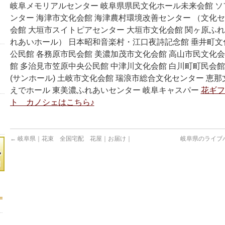
岐阜メモリアルセンター 岐阜県県民文化ホール未来会館 
ンター 海津市文化会館 海津農村環境改善センター （文化セ
会館 大垣市スイトピアセンター 大垣市文化会館 関ヶ原ふ
れあいホール） 日本昭和音楽村・江口夜詩記念館 垂井町文
公民館 各務原市民会館 美濃加茂市文化会館 高山市民文化会
館 多治見市笠原中央公民館 中津川文化会館 白川町町民会館
(サンホール) 土岐市文化会館 瑞浪市総合文化センター 恵那
えでホール 東美濃ふれあいセンター 岐阜キャスパー
花ギフ
ト カノシェはこちら♪
←
岐阜県｜花束 全国宅配 花屋｜お届け｜
岐阜県のライブ