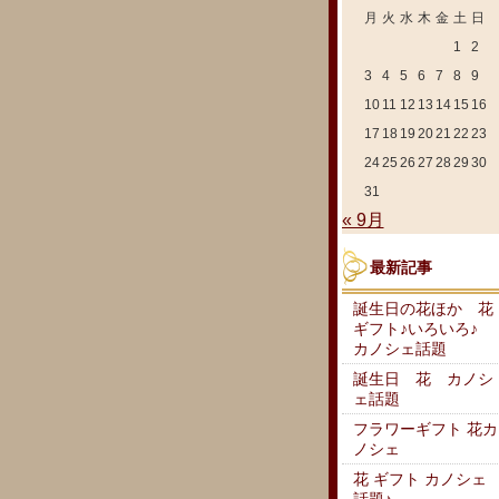
月
火
水
木
金
土
日
1
2
3
4
5
6
7
8
9
10
11
12
13
14
15
16
17
18
19
20
21
22
23
24
25
26
27
28
29
30
31
« 9月
最新記事
誕生日の花ほか 花
ギフト♪いろいろ♪
カノシェ話題
誕生日 花 カノシ
ェ話題
フラワーギフト 花カ
ノシェ
花 ギフト カノシェ