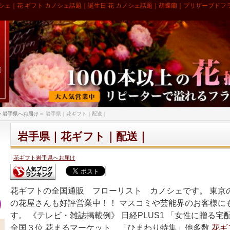
シェ｜花 ギフト カノシェ話題｜誕生日 花 カノシェ話題｜胡蝶蘭｜プリザーブドフ
ト岩手県へお届け
»
岩手県｜花ギフト｜配送｜
岩手県｜花ギフト｜配送｜
花ギフト岩手県へお届け
花ギフトの全国通販 フローリスト カノシェです。 東京
の花屋さんも好評営業中！！ マスコミや芸能界のお客様に
す。 《テレビ・雑誌掲載例》 日経PLUS1 「女性に贈る
全国３位 花まるマーケット 「ひまわり特集」他多数
花ギ