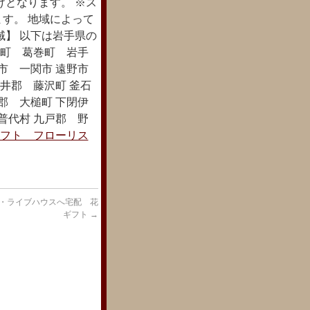
けとなります。 ※ス
す。 地域によって
域】 以下は岩手県の
石町 葛巻町 岩手
市 一関市 遠野市
井郡 藤沢町 釜石
郡 大槌町 下閉伊
普代村 九戸郡 野
フト フローリス
・ライブハウスへ宅配 花
ギフト
→