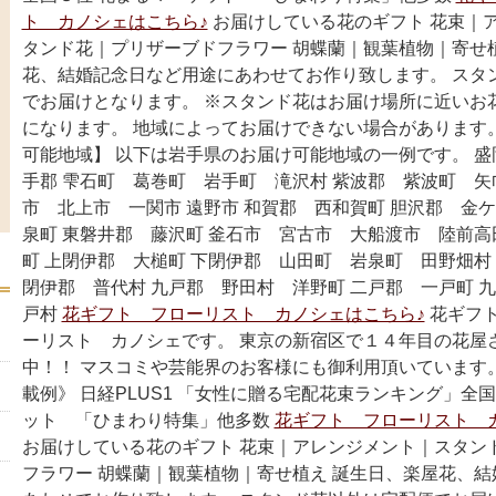
ト カノシェはこちら♪
お届けしている花のギフト 花束｜
タンド花｜プリザーブドフラワー 胡蝶蘭｜観葉植物｜寄せ
花、結婚記念日など用途にあわせてお作り致します。 スタ
でお届けとなります。 ※スタンド花はお届け場所に近いお
になります。 地域によってお届けできない場合があります
可能地域】 以下は岩手県のお届け可能地域の一例です。 盛
手郡 雫石町 葛巻町 岩手町 滝沢村 紫波郡 紫波町 矢
市 北上市 一関市 遠野市 和賀郡 西和賀町 胆沢郡 金ケ
泉町 東磐井郡 藤沢町 釜石市 宮古市 大船渡市 陸前高
町 上閉伊郡 大槌町 下閉伊郡 山田町 岩泉町 田野畑村 
閉伊郡 普代村 九戸郡 野田村 洋野町 二戸郡 一戸町 
戸村
花ギフト フローリスト カノシェはこちら♪
花ギフ
ーリスト カノシェです。 東京の新宿区で１４年目の花屋
中！！ マスコミや芸能界のお客様にも御利用頂いています
載例》 日経PLUS1 「女性に贈る宅配花束ランキング」全
ット 「ひまわり特集」他多数
花ギフト フローリスト 
お届けしている花のギフト 花束｜アレンジメント｜スタン
フラワー 胡蝶蘭｜観葉植物｜寄せ植え 誕生日、楽屋花、