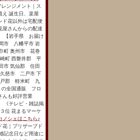
アレンジメント｜ス
植え 誕生日、楽屋
ンド花以外は宅配便
花屋さんからの配達
。 【岩手県 お届け
岡市 八幡平市 岩
巾町 奥州市 花巻
崎町 西磐井郡 平
田市 気仙郡 住田
久慈市 二戸市 下
九戸郡 軽米町 九
トの全国通販 フロ
さんも好評営業
。 《テレビ・雑誌掲
国３位 花まるマーケ
カノシェはこちら♪
ド花｜プリザーブド
結婚記念日など用途に