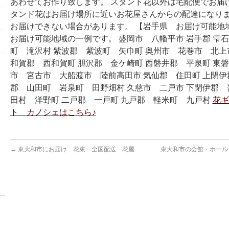
あわせてお作り致します。 スタンド花以外は宅配便でお届
タンド花はお届け場所に近いお花屋さんからの配達になりま
お届けできない場合があります。 【岩手県 お届け可能地
お届け可能地域の一例です。 盛岡市 八幡平市 岩手郡 雫
町 滝沢村 紫波郡 紫波町 矢巾町 奥州市 花巻市 北上
和賀郡 西和賀町 胆沢郡 金ケ崎町 西磐井郡 平泉町 東磐
市 宮古市 大船渡市 陸前高田市 気仙郡 住田町 上閉伊
郡 山田町 岩泉町 田野畑村 久慈市 二戸市 下閉伊郡 
田村 洋野町 二戸郡 一戸町 九戸郡 軽米町 九戸村
花ギ
ト カノシェはこちら♪
←
東大和市にお届け 花束 全国配送 花屋
東大和市の会館・ホール