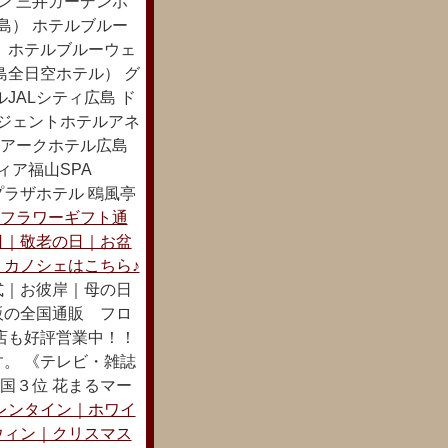
ン 三井ガーデンホ
島） ホテルブルー
 ホテルブルーウェ
島全日空ホテル） グ
JALシティ広島 ド
リジェントホテルアネ
 アークホテル広島
ィア福山SPA
プラザホテル 鴎風亭
フラワーギフト通
日｜敬老の日｜お盆
カノシェはこちら♪
式｜お彼岸｜母の日
販の全国通販 フロ
店も好評営業中！！
。 《テレビ・雑誌
全国３位 花まるマー
レンタイン｜ホワイ
ウィン｜クリスマス