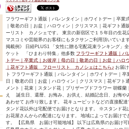
リスマス｜花ギフト通販関連リンク集
フラワーギフト通販｜バレンタイン｜ホワイトデー｜卒業
｜敬老の日｜お盆｜ハロウィン｜クリスマス｜花ギフト通
ーリスト カノシェです。 東京の新宿区で１５年目の生花
マスコミや芸能界のお客様にもタクサンご利用頂いています
掲載例》 日経PLUS1 「女性に贈る宅配花束ランキング」
ケット 「ひまわり特集」他多数
フラワーギフト通販｜バ
トデー｜卒業式｜お彼岸｜母の日｜敬老の日｜お盆｜ハロ
｜花ギフト通販 フローリスト カノシェはこちら♪
お届け
ト フラワーギフト通販｜バレンタイン｜ホワイトデー｜卒
日｜敬老の日｜お盆｜ハロウィン｜クリスマス｜花ギフト
メント｜花束｜スタンド花｜プリザーブドフラワー 胡蝶蘭
え 誕生日、還暦、お悔み、お供え、結婚記念日、お悔や
あわせて お作り致します。 花キューピットなどの直接配
タンド花以外は宅配便でお届けとなります。 ※スタンド花
お花屋さんからの配達になります。 地域によってお届けで
す。 【広島県 お届け可能地域】 以下は広島県のお届け