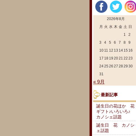
2026年8月
月
火
水
木
金
土
日
1
2
3
4
5
6
7
8
9
10
11
12
13
14
15
16
17
18
19
20
21
22
23
24
25
26
27
28
29
30
31
« 9月
最新記事
誕生日の花ほか 花
ギフト♪いろいろ♪
カノシェ話題
誕生日 花 カノシ
ェ話題