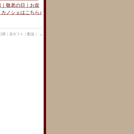
日｜敬老の日｜お盆
カノシェはこちら♪
口県｜花ギフト｜配送｜
→