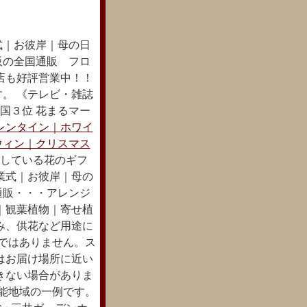
式｜お彼岸｜母の日
販の全国通販 フロ
店も好評営業中！！
。 《テレビ・雑誌
全国３位 花まるマー
レンタイン｜ホワイ
ウィン｜クリスマス
している花のギフ
業式｜お彼岸｜母の
通販・・・アレンジ
｜観葉植物｜寄せ植
み、供花など用途に
達ではありません。ス
はお届け場所に近い
きない場合がありま
可能地域の一例です。