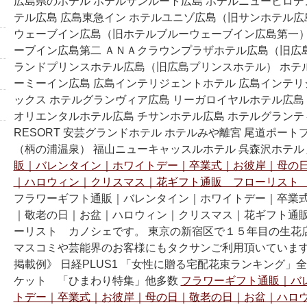
広島県のホテル ホテルサンルート広島 ホテルニューヒロデ
テル広島 広島東急イン ホテルユニゾ広島（旧サンホテル広
ウェーブイン広島（旧ホテルブルーウェーブイン広島第一）
ーブイン広島第二 ＡＮＡクラウンプラザホテル広島（旧広
ランドプリンスホテル広島（旧広島プリンスホテル） ホテル
ーミーイン広島 広島インテリジェントホテル 広島インテ
ックス ホテルグランヴィア広島 リーガロイヤルホテル広島
オリエンタルホテル広島 チサンホテル広島 ホテルグランテ
RESORT 安芸グランドホテル ホテルみや離宮 尾道ポート
（柄の浦温泉） 福山ニューキャッスルホテル 呉森沢ホテル
販｜バレンタイン｜ホワイトデー｜卒業式｜お彼岸｜母の
｜ハロウィン｜クリスマス｜花ギフト通販 フローリスト 
フラワーギフト通販｜バレンタイン｜ホワイトデー｜卒業
｜敬老の日｜お盆｜ハロウィン｜クリスマス｜花ギフト通
ーリスト カノシェです。 東京の新宿区で１５年目の生花
マスコミや芸能界のお客様にもタクサンご利用頂いています
掲載例》 日経PLUS1 「女性に贈る宅配花束ランキング」
ケット 「ひまわり特集」他多数
フラワーギフト通販｜バ
トデー｜卒業式｜お彼岸｜母の日｜敬老の日｜お盆｜ハロ