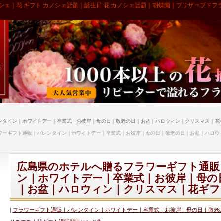
シェ｜花 ギフト カノシェ話題｜誕生日 花 カノシェ話題｜胡蝶蘭｜プリザーブドフ
ンタイン｜ホワイトデー｜卒業式｜お彼岸｜母の日｜敬老の日｜お盆｜ハロウィン｜クリスマス｜花
ワーギフト通販｜バレンタイン｜ホワイトデー｜卒業式｜お彼岸｜母の日｜敬老の日｜お盆｜ハロウ
広島県のホテルへ贈るフラワーギフト通販
ン｜ホワイトデー｜卒業式｜お彼岸｜母の
｜お盆｜ハロウィン｜クリスマス｜花ギフ
フラワーギフト通販｜バレンタイン｜ホワイトデー｜卒業式｜お彼岸｜母の日｜敬老