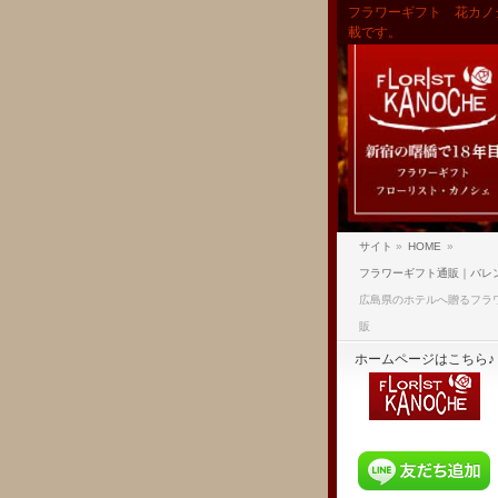
フラワーギフト 花カノ
載です。
サイト
»
HOME
»
フラワーギフト通販｜バレ
広島県のホテルへ贈るフラ
販
ホームページはこちら♪