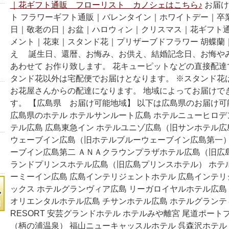
｜花ギフト通販 フローリスト カノシェはこちら♪
お届け
ト フラワーギフト通販｜バレンタイン｜ホワイトデー｜卒
日｜敬老の日｜お盆｜ハロウィン｜クリスマス｜花ギフト
メント｜花束｜スタンド花｜プリザーブドフラワー 胡蝶蘭
え 誕生日、還暦、お悔み、お供え、結婚記念日、お悔や
あわせて お作り致します。 花キューピットなどの直接配
タンド花以外は宅配便でお届けとなります。 ※スタンド花
お花屋さんからの配達になります。 地域によってお届けで
す。 【広島県 お届け可能地域】 以下は広島県のお届け
広島県のホテル ホテルサンルート広島 ホテルニューヒロデ
テル広島 広島東急イン ホテルユニゾ広島（旧サンホテル広
ウェーブイン広島（旧ホテルブルーウェーブイン広島第一）
ーブイン広島第二 ＡＮＡクラウンプラザホテル広島（旧広
ランドプリンスホテル広島（旧広島プリンスホテル） ホテル
ーミーイン広島 広島インテリジェントホテル 広島インテ
ックス ホテルグランヴィア広島 リーガロイヤルホテル広島
オリエンタルホテル広島 チサンホテル広島 ホテルグランテ
RESORT 安芸グランドホテル ホテルみや離宮 尾道ポート
（柄の浦温泉） 福山ニューキャッスルホテル 呉森沢ホテル