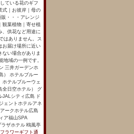
している花のギフ
業式｜お彼岸｜母の
通販・・・アレンジ
｜観葉植物｜寄せ植
み、供花など用途に
達ではありません。ス
はお届け場所に近い
きない場合がありま
可能地域の一例です。
ン 三井ガーデンホ
島） ホテルブルー
 ホテルブルーウェ
島全日空ホテル） グ
JALシティ広島 ド
リジェントホテルアネ
 アークホテル広島
ィア福山SPA
プラザホテル 鴎風亭
フラワーギフト通