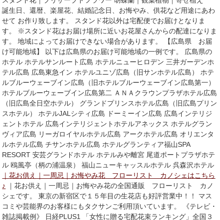
スタンド花｜プリザーブドフラワー 胡蝶蘭｜観葉植物｜寄せ植え
誕生日、還暦、楽屋花、結婚記念日、お悔やみ、供花など用途にあわ
せて お作り致します。 スタンド花以外は宅配便でお届けとなりま
す。 ※スタンド花はお届け場所に近いお花屋さんからの配達になりま
す。 地域によってお届けできない場合があります。 【広島県 お届
け可能地域】 以下は広島県のお届け可能地域の一例です。 広島県の
ホテル ホテルサンルート広島 ホテルニューヒロデン 三井ガーデンホ
テル広島 広島東急イン ホテルユニゾ広島（旧サンホテル広島） ホテ
ルブルーウェーブイン広島（旧ホテルブルーウェーブイン広島第一）
ホテルブルーウェーブイン広島第二 ＡＮＡクラウンプラザホテル広島
（旧広島全日空ホテル） グランドプリンスホテル広島（旧広島プリン
スホテル） ホテルJALシティ広島 ドーミーイン広島 広島インテリジ
ェントホテル 広島インテリジェントホテルアネックス ホテルグラン
ヴィア広島 リーガロイヤルホテル広島 アークホテル広島 オリエンタ
ルホテル広島 チサンホテル広島 ホテルグランティア福山SPA
RESORT 安芸グランドホテル ホテルみや離宮 尾道ポートプラザホテ
ル 鴎風亭（柄の浦温泉） 福山ニューキャッスルホテル 呉森沢ホテル
｜花お供え｜一周忌｜お悔やみ花 フローリスト カノシェはこちら
♪
｜花お供え｜一周忌｜お悔やみ花の全国通販 フローリスト カノ
シェです。 東京の新宿区で１５年目の生花店も好評営業中！！ マス
コミや芸能界のお客様にもタクサンご利用頂いています。 《テレビ・
雑誌掲載例》 日経PLUS1 「女性に贈る宅配花束ランキング」全国３