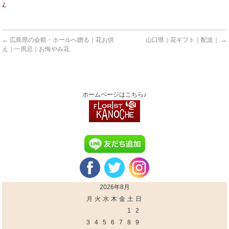
♪
←
広島県の会館・ホールへ贈る｜花お供
山口県｜花ギフト｜配送｜
→
え｜一周忌｜お悔やみ花
ホームページはこちら♪
2026年8月
月
火
水
木
金
土
日
1
2
3
4
5
6
7
8
9