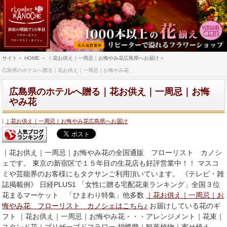
サイト
»
HOME
»
｜花お供え｜一周忌｜お悔やみ花広島県へお届け
»
広島県のホテルへ贈る｜花お供え｜一周忌｜お悔やみ花
広島県のホテルへ贈る｜花お供え｜一周忌｜お悔
やみ花
｜花お供え｜一周忌｜お悔やみ花広島県へお届け
｜花お供え｜一周忌｜お悔やみ花の全国通販 フローリスト カノシ
ェです。 東京の新宿区で１５年目の生花店も好評営業中！！ マスコ
ミや芸能界のお客様にもタクサンご利用頂いています。 《テレビ・雑
誌掲載例》 日経PLUS1 「女性に贈る宅配花束ランキング」全国３位
花まるマーケット 「ひまわり特集」他多数
｜花お供え｜一周忌｜お
悔やみ花 フローリスト カノシェはこちら♪
お届けしている花のギ
フト ｜花お供え｜一周忌｜お悔やみ花・・・アレンジメント｜花束｜