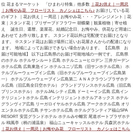
位 花まるマーケット 「ひまわり特集」他多数
｜花お供え｜一周忌
｜お悔やみ花 フローリスト カノシェはこちら♪
お届けしている花
のギフト ｜花お供え｜一周忌｜お悔やみ花・・・アレンジメント｜花
束｜スタンド花｜プリザーブドフラワー 胡蝶蘭｜観葉植物｜寄せ植
え 誕生日、還暦、楽屋花、結婚記念日、お悔やみ、供花など用途に
あわせて お作り致します。 スタンド花以外は宅配便でお届けとなり
ます。 ※スタンド花はお届け場所に近いお花屋さんからの配達になり
ます。 地域によってお届けできない場合があります。 【広島県 お
届け可能地域】 以下は広島県のお届け可能地域の一例です。 広島県
のホテル ホテルサンルート広島 ホテルニューヒロデン 三井ガーデン
ホテル広島 広島東急イン ホテルユニゾ広島（旧サンホテル広島） ホ
テルブルーウェーブイン広島（旧ホテルブルーウェーブイン広島第
一） ホテルブルーウェーブイン広島第二 ＡＮＡクラウンプラザホテ
ル広島（旧広島全日空ホテル） グランドプリンスホテル広島（旧広島
プリンスホテル） ホテルJALシティ広島 ドーミーイン広島 広島イン
テリジェントホテル 広島インテリジェントホテルアネックス ホテル
グランヴィア広島 リーガロイヤルホテル広島 アークホテル広島 オリ
エンタルホテル広島 チサンホテル広島 ホテルグランティア福山SPA
RESORT 安芸グランドホテル ホテルみや離宮 尾道ポートプラザホテ
ル 鴎風亭（柄の浦温泉） 福山ニューキャッスルホテル 呉森沢ホテル
｜花お供え｜一周忌｜お悔やみ花 フローリスト カノシェはこちら