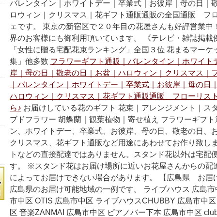
バレンタイン｜ホワイトデー｜卒業式｜お彼岸｜母の日｜
ロウィン｜クリスマス｜花ギフト通販通販の全国通販 フ
ェです。 東京の新宿区で２０年目の花屋さんも好評営業中
界のお客様にも御利用頂いています。 《テレビ・雑誌掲載例》
「女性に贈る宅配花束ランキング」全国３位 花まるマーケ
集」他多数
フラワーギフト通販｜バレンタイン｜ホワイト
岸｜母の日｜敬老の日｜お盆｜ハロウィン｜クリスマス｜
｜バレンタイン｜ホワイトデー｜卒業式｜お彼岸｜母の日
ハロウィン｜クリスマス｜花ギフト通販通販 フローリス
ら♪
お届けしている花のギフト 花束｜アレンジメント｜ス
ブドフラワー 胡蝶蘭｜観葉植物｜寄せ植え フラワーギフ
ン、ホワイトデー、卒業式、お彼岸、母の日、敬老の日、
クリスマス、花ギフト通販など用途にあわせてお作り致しま
トなどの直接配達ではありません。スタンド花以外は宅配
す。 ※スタンド花はお届け場所に近いお花屋さんからの配
によってお届けできない場合があります。 【広島県 お届
広島県のお届け可能地域の一例です。 ライブハウス 広島市中区
市中区 OTIS 広島市中区 ライブハウスCHUBBY 広島市中区 J
区 音楽ZANMAI 広島市中区 ピアノバー下本 広島市中区 clu