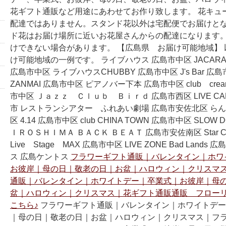
花ギフト通販など用途にあわせてお作り致します。 花キュ
配達ではありません。スタンド花以外は宅配便でお届けとな
ド花はお届け場所に近いお花屋さんからの配達になります。
けできない場合があります。 【広島県 お届け可能地域】
け可能地域の一例です。 ライブハウス 広島市中区 JACARA 
広島市中区 ライブハウスCHUBBY 広島市中区 J's Bar 広
ZANMAI 広島市中区 ピアノバー下本 広島市中区 club cream 
市中区 Ｊａｚｚ Ｃｌｕｂ Ｂｉｒｄ 広島市西区 LIVE CAFE 
市 レストランシアター ふれあい劇場 広島市安佐北区 らん
区 4.14 広島市中区 club CHINA TOWN 広島市中区 SLOW
ＩＲＯＳＨＩＭＡ ＢＡＣＫ ＢＥＡＴ 広島市安佐南区 Star C
Live Stage MAX 広島市中区 LIVE ZONE Bad Land
ス 広島ケントス
フラワーギフト通販｜バレンタイン｜ホワ
お彼岸｜母の日｜敬老の日｜お盆｜ハロウィン｜クリスマ
通販｜バレンタイン｜ホワイトデー｜卒業式｜お彼岸｜母
盆｜ハロウィン｜クリスマス｜花ギフト通販通販 フロー
こちら♪
フラワーギフト通販｜バレンタイン｜ホワイトデー
｜母の日｜敬老の日｜お盆｜ハロウィン｜クリスマス｜フ