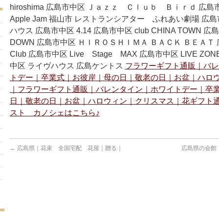
hiroshima 広島市中区 Ｊａｚｚ Ｃｌｕｂ Ｂｉｒｄ 広島市西
Apple Jam 福山市 レストランシアター ふれあい劇場 広
ハウス 広島市中区 4.14 広島市中区 club CHINA TOWN 広
DOWN 広島市中区 ＨＩＲＯＳＨＩＭＡ ＢＡＣＫ ＢＥＡＴ 広
Club 広島市中区 Live Stage MAX 広島市中区 LIVE ZONE
中区 ライヴハウス 広島ケントス
フラワーギフト通販｜バレ
トデー｜卒業式｜お彼岸｜母の日｜敬老の日｜お盆｜ハロ
｜フラワーギフト通販｜バレンタイン｜ホワイトデー｜卒
日｜敬老の日｜お盆｜ハロウィン｜クリスマス｜花ギフト
スト カノシェはこちら♪
←
広島県｜花束 全国宅配 花屋｜贈る｜
広島県の会館