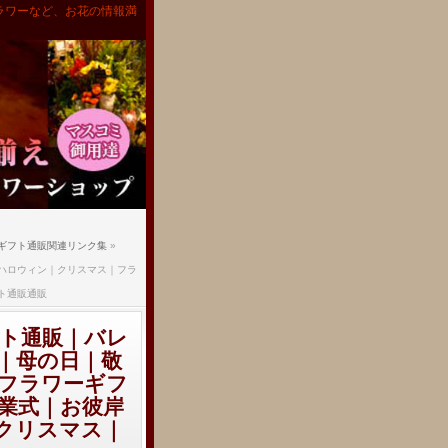
ラワーなど、お花の情報満
ギフト通販関連リンク集
»
ハロウィン｜クリスマス｜フラ
ト通販通販
ト通販｜バレ
｜母の日｜敬
フラワーギフ
業式｜お彼岸
クリスマス｜