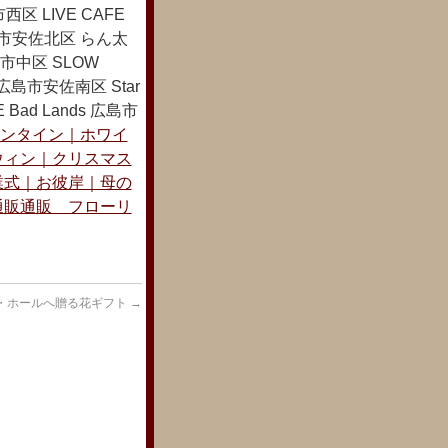
区 LIVE CAFE
島市安佐北区 らん太
島市中区 SLOW
島市安佐南区 Star
 Bad Lands 広島市
ンタイン｜ホワイ
ウィン｜クリスマス
業式｜お彼岸｜母の
通販通販 フローリ
・ホールへ贈る花ギフト
→