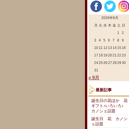
2026年8月
月
火
水
木
金
土
日
1
2
3
4
5
6
7
8
9
10
11
12
13
14
15
16
17
18
19
20
21
22
23
24
25
26
27
28
29
30
31
« 9月
最新記事
誕生日の花ほか 花
ギフト♪いろいろ♪
カノシェ話題
誕生日 花 カノシ
ェ話題