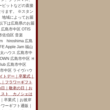
ーピットなどの直接
ります。 ※スタン
 地域によってお届
 以下は広島県のお届
広島市中区 OTIS
島市佐伯区 音楽
hiroshima 広島
Apple Jam 福山
太ハウス 広島市中
 DOWN 広島市中区 Ｈ
lub 広島市中区
s 広島市中区 ライヴハウ
イトデー｜卒業式｜
ス｜フラワーギフト
の日｜敬老の日｜お
リスト カノシェは
｜卒業式｜お彼岸
ラワーギフト通販｜