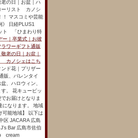
敬老の日｜お盆｜ハ
ローリスト カノシ
！！ マスコミや芸能
 日経PLUS1
ット 「ひまわり特
デー｜卒業式｜お彼
フラワーギフト通販
｜敬老の日｜お盆｜
ト カノシェはこち
タンド花｜プリザー
ト通販、バレンタイ
お盆、ハロウィン、
す。 花キューピッ
便でお届けとなりま
達になります。 地域
け可能地域】 以下は
 JACARA 広島
's Bar 広島市佐伯
b cream