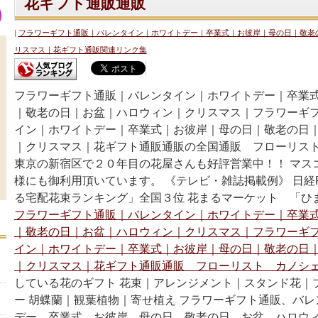
花ギフト通販通販
フラワーギフト通販｜バレンタイン｜ホワイトデー｜卒業式｜お彼岸｜母の日｜敬老
リスマス｜花ギフト通販関連リンク集
フラワーギフト通販｜バレンタイン｜ホワイトデー｜卒業
｜敬老の日｜お盆｜ハロウィン｜クリスマス｜フラワーギ
イン｜ホワイトデー｜卒業式｜お彼岸｜母の日｜敬老の日
｜クリスマス｜花ギフト通販通販の全国通販 フローリス
東京の新宿区で２０年目の花屋さんも好評営業中！！ マス
様にも御利用頂いています。 《テレビ・雑誌掲載例》 日経P
る宅配花束ランキング」全国３位 花まるマーケット 「ひ
フラワーギフト通販｜バレンタイン｜ホワイトデー｜卒業
｜敬老の日｜お盆｜ハロウィン｜クリスマス｜フラワーギ
イン｜ホワイトデー｜卒業式｜お彼岸｜母の日｜敬老の日
｜クリスマス｜花ギフト通販通販 フローリスト カノシェ
している花のギフト 花束｜アレンジメント｜スタンド花｜
ー 胡蝶蘭｜観葉植物｜寄せ植え フラワーギフト通販、バ
デー、卒業式、お彼岸、母の日、敬老の日、お盆、ハロウ