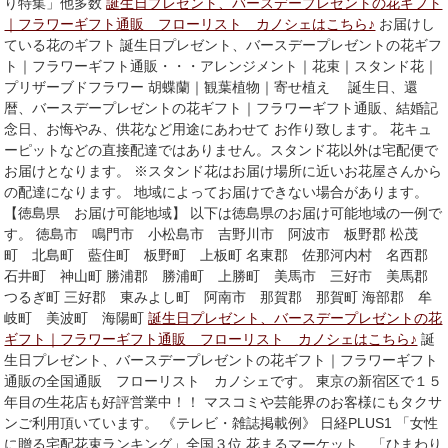
り特集」他多数
誕生日プレゼント、バースデープレゼントの花ギフト
｜フラワーギフト通販 フローリスト カノシェはこちら♪
お届けし
ている花のギフト 誕生日プレゼント、バースデープレゼントの花ギフ
ト｜フラワーギフト通販・・・アレンジメント｜花束｜スタンド花｜
プリザーブドフラワー 胡蝶蘭｜観葉植物｜寄せ植え 誕生日、還
暦、バースデープレゼントの花ギフト｜フラワーギフト通販、結婚記
念日、お悔やみ、供花など用途にあわせて お作り致します。 花キュ
ーピットなどの直接配達ではありません。スタンド花以外は宅配便で
お届けとなります。 ※スタンド花はお届け場所に近いお花屋さんから
の配達になります。 地域によってお届けできない場合があります。
【徳島県 お届け可能地域】 以下は徳島県のお届け可能地域の一例で
す。 徳島市 鳴門市 小松島市 吉野川市 阿波市 板野郡 松茂
町 北島町 藍住町 板野町 上板町 名東郡 佐那河内村 名西郡
石井町 神山町 勝浦郡 勝浦町 上勝町 美馬市 三好市 美馬郡
つるぎ町 三好郡 東みよし町 阿南市 那賀郡 那賀町 海部郡 牟
岐町 美波町 海陽町
誕生日プレゼント、バースデープレゼントの花
ギフト｜フラワーギフト通販 フローリスト カノシェはこちら♪
誕
生日プレゼント、バースデープレゼントの花ギフト｜フラワーギフト
通販の全国通販 フローリスト カノシェです。 東京の新宿区で１５
年目の生花店も好評営業中！！ マスコミや芸能界のお客様にもタクサ
ンご利用頂いています。 《テレビ・雑誌掲載例》 日経PLUS1 「女性
に贈る宅配花束ランキング」全国３位 花まるマーケット 「ひまわり