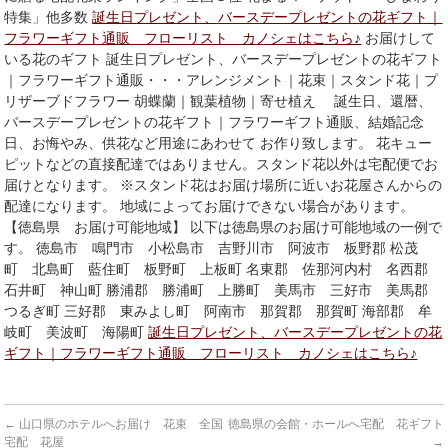
特集」他多数
誕生日プレゼント、バースデープレゼントの花ギフト｜
フラワーギフト通販 フローリスト カノシェはこちら♪
お届けして
いる花のギフト 誕生日プレゼント、バースデープレゼントの花ギフト
｜フラワーギフト通販・・・アレンジメント｜花束｜スタンド花｜プ
リザーブドフラワー 胡蝶蘭｜観葉植物｜寄せ植え 誕生日、還暦、
バースデープレゼントの花ギフト｜フラワーギフト通販、結婚記念
日、お悔やみ、供花など用途にあわせて お作り致します。 花キュー
ピットなどの直接配達ではありません。スタンド花以外は宅配便でお
届けとなります。 ※スタンド花はお届け場所に近いお花屋さんからの
配達になります。 地域によってお届けできない場合があります。
【徳島県 お届け可能地域】 以下は徳島県のお届け可能地域の一例で
す。 徳島市 鳴門市 小松島市 吉野川市 阿波市 板野郡 松茂
町 北島町 藍住町 板野町 上板町 名東郡 佐那河内村 名西郡
石井町 神山町 勝浦郡 勝浦町 上勝町 美馬市 三好市 美馬郡
つるぎ町 三好郡 東みよし町 阿南市 那賀郡 那賀町 海部郡 牟
岐町 美波町 海陽町
誕生日プレゼント、バースデープレゼントの花
ギフト｜フラワーギフト通販 フローリスト カノシェはこちら♪
←
山口県のホテルへお届け 花束 全国
徳島県の会館・ホールへ宅配 花ギフト
宅配 花屋
→