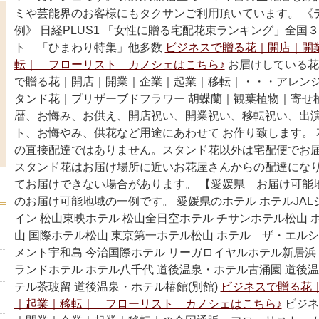
ミや芸能界のお客様にもタクサンご利用頂いています。 《
例》 日経PLUS1 「女性に贈る宅配花束ランキング」全国
ト 「ひまわり特集」他多数
ビジネスで贈る花｜開店｜開
転｜ フローリスト カノシェはこちら♪
お届けしている花
で贈る花｜開店｜開業｜企業｜起業｜移転｜・・・アレン
タンド花｜プリザーブドフラワー 胡蝶蘭｜観葉植物｜寄せ
暦、お悔み、お供え、開店祝い、開業祝い、移転祝い、出
ト、お悔やみ、供花など用途にあわせて お作り致します。
の直接配達ではありません。スタンド花以外は宅配便でお届
スタンド花はお届け場所に近いお花屋さんからの配達になり
てお届けできない場合があります。 【愛媛県 お届け可能
のお届け可能地域の一例です。 愛媛県のホテル ホテルJAL
イン 松山東映ホテル 松山全日空ホテル チサンホテル松山 
山 国際ホテル松山 東京第一ホテル松山 ホテル ザ・エルシ
メント宇和島 今治国際ホテル リーガロイヤルホテル新居浜 
ランドホテル ホテル八千代 道後温泉・ホテル古涌園 道後温
テル茶玻留 道後温泉・ホテル椿館(別館)
ビジネスで贈る花
｜起業｜移転｜ フローリスト カノシェはこちら♪
ビジネ