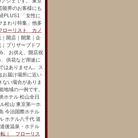
ノシェです。 東京
芸能界のお客様にも
PLUS1 「女性に
ひまわり特集」他多
フローリスト カノ
花｜開店｜開業｜企
花｜プリザーブドフ
み、お供え、開店祝
み、供花など用途に
達ではありません。ス
はお届け場所に近い
きない場合がありま
可能地域の一例です。
映ホテル 松山全日
ル松山 東京第一ホ
島 今治国際ホテル
 ホテル八千代 道
 道後温泉・ホテル
移転｜ フローリス