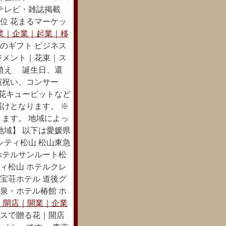
テレビ・雑誌掲載
３位 花まるマーケッ
業｜企業｜起業｜移
のギフト ビジネス
ジメント｜花束｜ス
植え 誕生日、還
演祝い、コンサー
 花キューピットなど
けとなります。 ※
ます。 地域によっ
地域】 以下は愛媛県
シティ松山 松山東急
ホテルサンルート松
ィ松山 ホテルクレ
宝荘ホテル 道後グ
泉・ホテル椿館 ホ
｜開店｜開業｜企業
スで贈る花｜開店