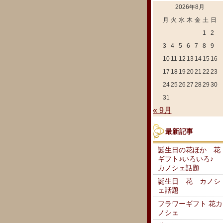
2026年8月
月
火
水
木
金
土
日
1
2
3
4
5
6
7
8
9
10
11
12
13
14
15
16
17
18
19
20
21
22
23
24
25
26
27
28
29
30
31
« 9月
最新記事
誕生日の花ほか 花
ギフト♪いろいろ♪
カノシェ話題
誕生日 花 カノシ
ェ話題
フラワーギフト 花カ
ノシェ