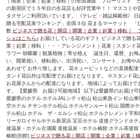
｜開業｜企業｜起業｜移転｜の全国通販 フローリスト カ
の新宿区で１５年目の生花店も好評営業中！！ マスコミや
タクサンご利用頂いています。 《テレビ・雑誌掲載例》 日経
贈る宅配花束ランキング」全国３位 花まるマーケット 「
数
ビジネスで贈る花｜開店｜開業｜企業｜起業｜移転｜ 
シェはこちら♪
お届けしている花のギフト ビジネスで贈る
業｜起業｜移転｜・・・アレンジメント｜花束｜スタンド
ラワー 胡蝶蘭｜観葉植物｜寄せ植え 誕生日、還暦、お悔
い、開業祝い、移転祝い、出演祝い、コンサート、お悔や
あわせて お作り致します。 花キューピットなどの直接配
タンド花以外は宅配便でお届けとなります。 ※スタンド花
お花屋さんからの配達になります。 地域によってお届けで
す。 【愛媛県 お届け可能地域】 以下は愛媛県のお届け
愛媛県のホテル ホテルJALシティ松山 松山東急イン 松山東
空ホテル チサンホテル松山 ホテルサンルート松山 国際ホテ
テル松山 ホテル ザ・エルシィ松山 ホテルクレメント宇和
リーガロイヤルホテル新居浜 宝荘ホテル 道後グランドホテル
後温泉・ホテル古涌園 道後温泉・ホテル椿館 ホテル茶玻留
椿館(別館)
ビジネスで贈る花｜開店｜開業｜企業｜起業｜