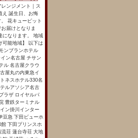
アレンジメント｜ス
植え 誕生日、お悔
。 花キューピット
でお届けとなりま
達になります。 地域
け可能地域】 以下は
前モンブランホテル
ンイン名古屋 チサン
テル 名古屋クラウ
名古屋丸の内東急イ
トネスホテル330名
ホテルアソシア名古
プラザ ロイヤルパ
院 豊鉄ターミナル
トイン掛川インター
ル伊豆急 下田ビューホ
和館 下田プリンスホ
流荘 蓮台寺荘 大地