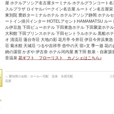
屋 ホテルアソシア名古屋ターミナル ホテルグランコート名
スルプラザ ロイヤルパークイン名古屋 ルートイン名古屋栄
東別院 豊鉄ターミナルホテル ホテルアソシア静岡 ホテルセ
ートイン掛川インター HOTELアセントHAMAMATSU ル
ル伊豆急 下田ビューホテル 下田東急ホテル 下田聚楽ホテル
大和館 下田プリンスホテル 下田セントラルホテル 黒船ホテ
オ 清流荘 蓮台寺荘 大地の彩 花月亭 今井荘 伊豆今井浜東
荘 菊水館 天城荘 つるや吉祥亭 壺中の天 宿○文 季一遊 花の
納の湯宿 かぎや 伊古奈 ホテル河内屋 奥下田 飲泉・自家源
音温泉
花ギフト フローリスト カノシェはこちら♪
←
愛知県の会館・ホールへ宅配 花束 全国宅配
三
花屋