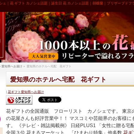
シェ｜花 ギフト カノシェ話題｜誕生日 花 カノシェ話題｜胡蝶蘭｜プリザーブドフ
ト愛知県へお届け
»
愛知県のホテルへ宅配 花ギフト
愛知県のホテルへ宅配 花ギフト
花ギフト愛知県へお届け
花ギフトの全国通販 フローリスト カノシェです。 東京
の花屋さんも好評営業中！！ マスコミや芸能界のお客様に
す。 《テレビ・雑誌掲載例》 日経PLUS1 「女性に贈る
全国３位 花まるマーケット 「ひまわり特集」他多数
花ギ