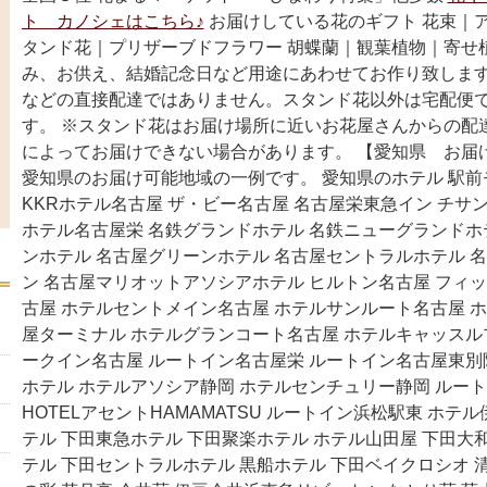
ト カノシェはこちら♪
お届けしている花のギフト 花束｜
タンド花｜プリザーブドフラワー 胡蝶蘭｜観葉植物｜寄せ
み、お供え、結婚記念日など用途にあわせてお作り致します
などの直接配達ではありません。スタンド花以外は宅配便
す。 ※スタンド花はお届け場所に近いお花屋さんからの配
によってお届けできない場合があります。 【愛知県 お届
愛知県のお届け可能地域の一例です。 愛知県のホテル 駅
KKRホテル名古屋 ザ・ビー名古屋 名古屋栄東急イン チサ
ホテル名古屋栄 名鉄グランドホテル 名鉄ニューグランドホ
ンホテル 名古屋グリーンホテル 名古屋セントラルホテル 
ン 名古屋マリオットアソシアホテル ヒルトン名古屋 フィッ
古屋 ホテルセントメイン名古屋 ホテルサンルート名古屋 
屋ターミナル ホテルグランコート名古屋 ホテルキャッスル
ークイン名古屋 ルートイン名古屋栄 ルートイン名古屋東別
ホテル ホテルアソシア静岡 ホテルセンチュリー静岡 ルー
HOTELアセントHAMAMATSU ルートイン浜松駅東 ホテ
テル 下田東急ホテル 下田聚楽ホテル ホテル山田屋 下田大
テル 下田セントラルホテル 黒船ホテル 下田ベイクロシオ 清