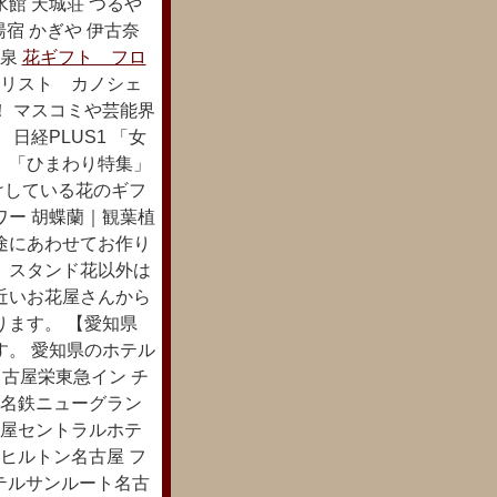
水館 天城荘 つるや
湯宿 かぎや 伊古奈
温泉
花ギフト フロ
リスト カノシェ
！ マスコミや芸能界
日経PLUS1 「女
 「ひまわり特集」
けしている花のギフ
ワー 胡蝶蘭｜観葉植
途にあわせてお作り
。スタンド花以外は
近いお花屋さんから
ります。 【愛知県
す。 愛知県のホテル
名古屋栄東急イン チ
 名鉄ニューグラン
古屋セントラルホテ
ヒルトン名古屋 フ
ホテルサンルート名古