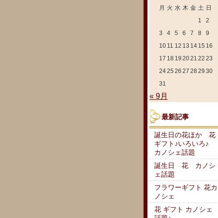
月
火
水
木
金
土
日
1
2
3
4
5
6
7
8
9
10
11
12
13
14
15
16
17
18
19
20
21
22
23
24
25
26
27
28
29
30
31
« 9月
最新記事
誕生日の花ほか 花
ギフト♪いろいろ♪
カノシェ話題
誕生日 花 カノシ
ェ話題
フラワーギフト 花カ
ノシェ
花 ギフト カノシェ