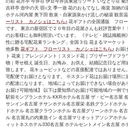
の彩 花月亭 今井荘 伊豆今井浜東急リゾート いなとり荘 菊
吉祥亭 壺中の天 宿○文 季一遊 花のおもてなし 南楽 加納の
ホテル河内屋 奥下田 飲泉・自家源泉かけ流しの秘湯 観音
ーリスト カノシェはこちら♪
花ギフトの全国通販 フロー
です。 東京の新宿区で２０年目の花屋さんも好評営業中！
のお客様にも御利用頂いています。 《テレビ・雑誌掲載例》 
性に贈る宅配花束ランキング」全国３位 花まるマーケット
他多数
花ギフト フローリスト カノシェはこちら♪
お届
ト 花束｜アレンジメント｜スタンド花｜プリザーブドフラ
物｜寄せ植え 誕生日、お悔み、お供え、結婚記念日など用
致します。 花キューピットなどの直接配達ではありません
宅配便でお届けとなります。 ※スタンド花はお届け場所に
の配達になります。 地域によってお届けできない場合があ
お届け可能地域】 以下は愛知県のお届け可能地域の一例で
駅前モンブランホテル KKRホテル名古屋 ザ・ビー名古屋 
サンイン名古屋 チサンホテル名古屋栄 名鉄グランドホテル
ドホテル 名古屋クラウンホテル 名古屋グリーンホテル 名
ル 名古屋丸の内東急イン 名古屋マリオットアソシアホテル 
ィットネスホテル330名古屋 ホテルセントメイン名古屋 