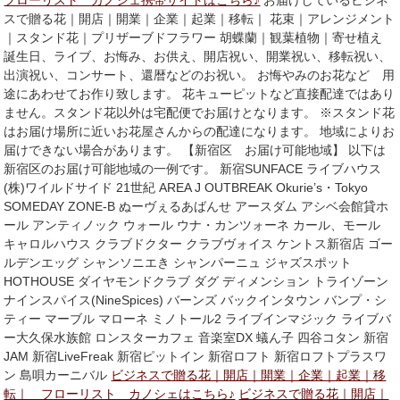
フローリスト カノシェ携帯サイトはこちら♪
お届けしているビジネ
スで贈る花｜開店｜開業｜企業｜起業｜移転｜ 花束｜アレンジメント
｜スタンド花｜プリザーブドフラワー 胡蝶蘭｜観葉植物｜寄せ植え
誕生日、ライブ、お悔み、お供え、開店祝い、開業祝い、移転祝い、
出演祝い、コンサート、還暦などのお祝い。 お悔やみのお花など 用
途にあわせてお作り致します。 花キューピットなど直接配達ではあり
ません。スタンド花以外は宅配便でお届けとなります。 ※スタンド花
はお届け場所に近いお花屋さんからの配達になります。 地域によりお
届けできない場合があります。 【新宿区 お届け可能地域】 以下は
新宿区のお届け可能地域の一例です。 新宿SUNFACE ライブハウス
(株)ワイルドサイド 21世紀 AREA J OUTBREAK Okurie’s・Tokyo
SOMEDAY ZONE‐B ぬーヴぇるあばんせ アースダム アシベ会館貸ホ
ール アンティノック ウォール ウナ・カンツォーネ カール、モール
キャロルハウス クラブドクター クラブヴォイス ケントス新宿店 ゴー
ルデンエッグ シャンソニエき シャンパーニュ ジャズスポット
HOTHOUSE ダイヤモンドクラブ ダグ ディメンション トライゾーン
ナインスパイス(NineSpices) バーンズ バックインタウン バンプ・シ
ティー マーブル マローネ ミノトール2 ライブインマジック ライブバ
ー大久保水族館 ロンスターカフェ 音楽室DX 蟻ん子 四谷コタン 新宿
JAM 新宿LiveFreak 新宿ピットイン 新宿ロフト 新宿ロフトプラスワ
ン 島唄カーニバル
ビジネスで贈る花｜開店｜開業｜企業｜起業｜移
転｜ フローリスト カノシェはこちら♪
ビジネスで贈る花｜開店｜