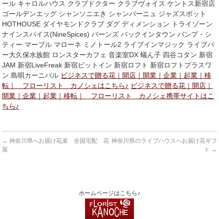
ール キャロルハウス クラブドクター クラブヴォイス ケントス新宿店
ゴールデンエッグ シャンソニエき シャンパーニュ ジャズスポット
HOTHOUSE ダイヤモンドクラブ ダグ ディメンション トライゾーン
ナインスパイス(NineSpices) バーンズ バックインタウン バンプ・シ
ティー マーブル マローネ ミノトール2 ライブインマジック ライブバ
ー大久保水族館 ロンスターカフェ 音楽室DX 蟻ん子 四谷コタン 新宿
JAM 新宿LiveFreak 新宿ピットイン 新宿ロフト 新宿ロフトプラスワ
ン 島唄カーニバル
ビジネスで贈る花｜開店｜開業｜企業｜起業｜移
転｜ フローリスト カノシェはこちら♪
ビジネスで贈る花｜開店｜
開業｜企業｜起業｜移転｜ フローリスト カノシェ携帯サイトはこ
ちら♪
←
神奈川県へお届け花束 全国宅配 花
神奈川県のライブハウスへお届け花ギフ
屋
ト
→
ホームページはこちら♪