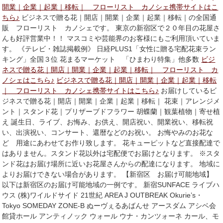
開業｜企業｜起業｜移転｜ フローリスト カノシェ携帯サイトはこ
ちら♪
ビジネスで贈る花｜開店｜開業｜企業｜起業｜移転｜の全国通
販 フローリスト カノシェです。 東京の新宿区で２０年目の花屋さ
んも好評営業中！！ マスコミや芸能界のお客様にもご利用頂いていま
す。 《テレビ・雑誌掲載例》 日経PLUS1「女性に贈る宅配花束ラン
キング」全国３位 花まるマーケット 「ひまわり特集」他多数
ビジ
ネスで贈る花｜開店｜開業｜企業｜起業｜移転｜ フローリスト カ
ノシェはこちら♪
ビジネスで贈る花｜開店｜開業｜企業｜起業｜移転
｜ フローリスト カノシェ携帯サイトはこちら♪
お届けしているビ
ジネスで贈る花｜開店｜開業｜企業｜起業｜移転｜ 花束｜アレンジメ
ント｜スタンド花｜プリザーブドフラワー 胡蝶蘭｜観葉植物｜寄せ植
え 誕生日、ライブ、お悔み、お供え、開店祝い、開業祝い、移転祝
い、出演祝い、コンサート、還暦などのお祝い。 お悔やみのお花な
ど 用途にあわせてお作り致します。 花キューピットなど直接配達で
はありません。スタンド花以外は宅配便でお届けとなります。 ※スタ
ンド花はお届け場所に近いお花屋さんからの配達になります。 地域に
よりお届けできない場合があります。 【新宿区 お届け可能地域】
以下は新宿区のお届け可能地域の一例です。 新宿SUNFACE ライブハ
ウス (株)ワイルドサイド 21世紀 AREA J OUTBREAK Okurie’s・
Tokyo SOMEDAY ZONE‐B ぬーヴぇるあばんせ アースダム アシベ会
館貸ホール アンティノック ウォール ウナ・カンツォーネ カール、モ