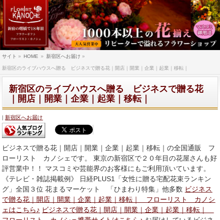
サイト
»
HOME
»
新宿区へお届け
»
新宿区のライブハウスへ贈る ビジネスで贈る花｜開店｜開業｜企業｜起業｜移転｜
新宿区のライブハウスへ贈る ビジネスで贈る花
｜開店｜開業｜企業｜起業｜移転｜
新宿区へお届け
ビジネスで贈る花｜開店｜開業｜企業｜起業｜移転｜の全国通販 フ
ローリスト カノシェです。 東京の新宿区で２０年目の花屋さんも好
評営業中！！ マスコミや芸能界のお客様にもご利用頂いています。
《テレビ・雑誌掲載例》 日経PLUS1「女性に贈る宅配花束ランキン
グ」全国３位 花まるマーケット 「ひまわり特集」他多数
ビジネス
で贈る花｜開店｜開業｜企業｜起業｜移転｜ フローリスト カノシ
ェはこちら♪
ビジネスで贈る花｜開店｜開業｜企業｜起業｜移転｜