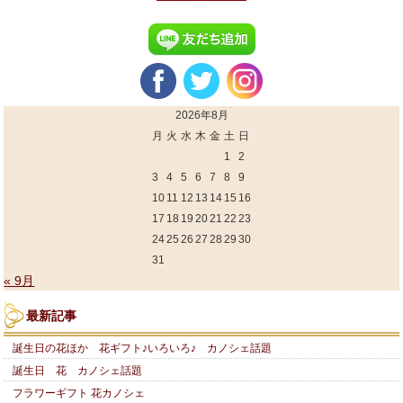
2026年8月
月
火
水
木
金
土
日
1
2
3
4
5
6
7
8
9
10
11
12
13
14
15
16
17
18
19
20
21
22
23
24
25
26
27
28
29
30
31
« 9月
最新記事
誕生日の花ほか 花ギフト♪いろいろ♪ カノシェ話題
誕生日 花 カノシェ話題
フラワーギフト 花カノシェ