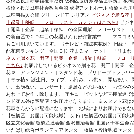
板橋区役所赤塚福祉事務所 板橋区役所赤塚福祉事務所 板
板橋区役所成増社会教育会館 成増アクトホール 板橋区役
成増南振興会館 グリーンドア シリアス
ビジネスで贈る花｜
｜起業｜移転｜ フローリスト カノシェはこちら♪
ビジネ
｜開業｜企業｜起業｜移転｜の全国通販 フローリスト カ
の新宿区で２０年目の花屋さんも好評営業中！！ マスコミ
もご利用頂いています。 《テレビ・雑誌掲載例》 日経PLU
配花束ランキング」全国３位 花まるマーケット 「ひまわ
ネスで贈る花｜開店｜開業｜企業｜起業｜移転｜ フロー
こちら♪
お届けしているビジネスで贈る花｜開店｜開業｜企
花束｜アレンジメント｜スタンド花｜プリザーブドフラワー
｜寄せ植え 誕生日、ライブ、お悔み、お供え、開店祝い、
い、出演祝い、コンサート、還暦などのお祝い。 お悔やみ
あわせてお作り致します。 花キューピットなど直接配達で
ンド花以外は宅配便でお届けとなります。 ※スタンド花は
花屋さんからの配達になります。 地域によりお届けできな
【板橋区 お届け可能地域】 以下は板橋区のお届け可能地
区立文化会館 板橋産連会館 金沢自治会館 北園女子学生会館
いたばし総合ボランティアセンター 板橋区役所地域センタ