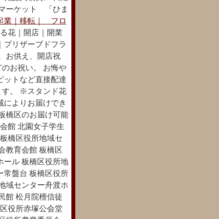
るマーケット 「ひま
起業｜移転｜ フロ
る花｜開店｜開業
｜プリザーブドフラ
み、お供え、開店祝
のお祝い。 お悔や
ピットなど直接配達
す。 ※スタンド花
域によりお届けでき
は板橋区のお届け可能
会館 北園女子学生
 板橋区役所地域セ
会教育会館 板橋区
ホール 板橋区役所地
ー常盤台 板橋区役所
所地域センター舟渡ホ
民館 松月院檀信徒
橋区役所赤塚公会堂