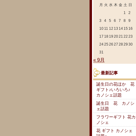
月
火
水
木
金
土
日
1
2
3
4
5
6
7
8
9
10
11
12
13
14
15
16
17
18
19
20
21
22
23
24
25
26
27
28
29
30
31
« 9月
最新記事
誕生日の花ほか 花
ギフト♪いろいろ♪
カノシェ話題
誕生日 花 カノシ
ェ話題
フラワーギフト 花カ
ノシェ
花 ギフト カノシェ