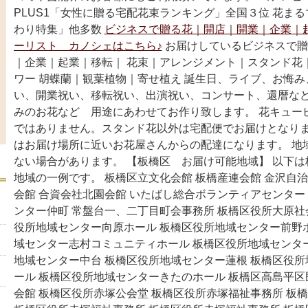
PLUS1「女性に贈る宅配花束ランキング」全国３位 花ま
わり特集」他多数
ビジネスで贈る花｜開店｜開業｜企業｜
ーリスト カノシェはこちら♪
お届けしているビジネスで贈
｜企業｜起業｜移転｜ 花束｜アレンジメント｜スタンド花
ワー 胡蝶蘭｜観葉植物｜寄せ植え 誕生日、ライブ、お悔
い、開業祝い、移転祝い、出演祝い、コンサート、還暦など
みのお花など 用途にあわせてお作り致します。 花キュー
ではありません。スタンド花以外は宅配便でお届けとなりま
はお届け場所に近いお花屋さんからの配達になります。 地
ない場合があります。 【板橋区 お届け可能地域】 以下
地域の一例です。 板橋区立文化会館 板橋産連会館 金沢自治
会館 合資会社北園会館 いたばし総合ボランティアセンター
ンター仲町 常盤台一、二丁目町会事務所 板橋区役所大原社
役所地域センター向原ホール 板橋区役所地域センター前野
域センター志村コミュニティホール 板橋区役所地域センタ
地域センター中台 板橋区役所地域センター蓮根 板橋区役
ール 板橋区役所地域センターきたのホール 板橋区高島平区
会館 板橋区役所赤塚公会堂 板橋区役所赤塚福祉事務所 板