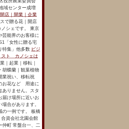
橋区役所農業委員会
所地域センター成増
開店｜開業｜企業
スで贈る花｜開店
ノシェです。 東京
や芸能界のお客様に
S1「女性に贈る宅
り特集」他多数
ビジ
リスト カノシェは
業｜起業｜移転｜
 胡蝶蘭｜観葉植物
開業祝い、移転祝
のお花など 用途に
はありません。スタ
お届け場所に近いお
い場合があります。
域の一例です。 板橋
 合資会社北園会館
ー仲町 常盤台一、二