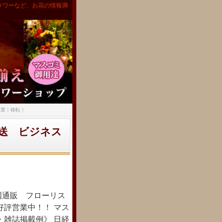
ラワーなど、お花の情報満
起業｜移転｜
送 ビジネス
｜
国通販 フローリス
好評営業中！！ マス
・雑誌掲載例》 日経