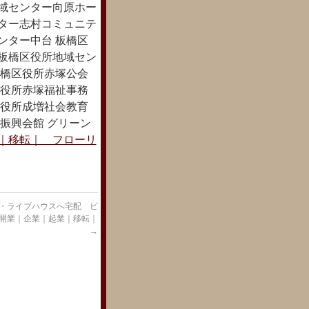
地域センター向原ホー
ンター志村コミュニテ
ンター中台 板橋区
 板橋区役所地域セン
板橋区役所赤塚公会
区役所赤塚福祉事務
区役所成増社会教育
振興会館 グリーン
｜移転｜ フローリ
・ライブハウスへ宅配 ビ
開業｜企業｜起業｜移転｜
→