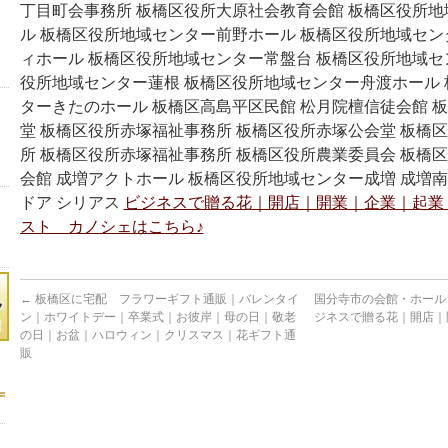
丁目町会事務所 板橋区役所大原社会教育会館 板橋区役所
ル 板橋区役所地域センター前野ホール 板橋区役所地域セ
ィホール 板橋区役所地域センター常盤台 板橋区役所地域セ
役所地域センター蓮根 板橋区役所地域センター舟渡ホール
ターきたのホール 板橋区高島平区民館 松月院檀信徒会館 
堂 板橋区役所赤塚福祉事務所 板橋区役所赤塚公会堂 板橋
所 板橋区役所赤塚福祉事務所 板橋区役所農業委員会 板橋
会館 成増アクトホール 板橋区役所地域センター成増 成増南
ドア シリアス
ビジネスで贈る花｜開店｜開業｜企業｜起業
スト カノシェはこちら♪
←
板橋区に宅配 フラワーギフト通販｜バレンタイ
国分寺市の会館・ホール
ン｜ホワイトデー｜卒業式｜お彼岸｜母の日｜敬老
ジネスで贈る花｜開店｜
の日｜お盆｜ハロウィン｜クリスマス｜花ギフト通
販