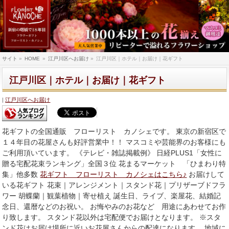
サイト
»
HOME
»
江戸川区へお届け
»
江戸川区｜ホテル｜お届け｜花ギフト
江戸川区｜ホテル｜お届け｜花ギフト
江戸川区へお届け
花ギフトの全国通販 フローリスト カノシェです。 東京の新宿区で
１４年目の花屋さんも好評営業中！！ マスコミや芸能界のお客様にも
ご利用頂いています。 《テレビ・雑誌掲載例》 日経PLUS1「女性に
贈る宅配花束ランキング」全国３位 花まるマーケット 「ひまわり特
集」他多数
花ギフト フローリスト カノシェはこちら♪
お届けして
いる花ギフト 花束｜アレンジメント｜スタンド花｜プリザーブドフラ
ワー 胡蝶蘭｜観葉植物｜寄せ植え 誕生日、ライブ、楽屋花、結婚記
念日、還暦などのお祝い。 お悔やみのお花など 用途にあわせてお作
り致します。 スタンド花以外は宅配便でお届けとなります。 ※スタ
ンド花はお届け場所に近いお花屋さんからの配達になります。 地域に