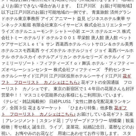
よりお届けできない場合があります。 【江戸川区 お届け可能地域】
以下は江戸川区のお届け可能地域の一例です。 青葉旅館 済州グラン
ドホテル東京事務所 アイズ アニマート 益見 ビジネスホテル東華 サ
ンネックス船堀 有限会社東京ベイサービス 株式会社ユリエンタープ
ライズ ホテルニューモンテ シャトー小岩 エース ホテルエース 株式
会社トミー ホテルリド ホテル２００１ 早栄館 唐人館 唐人館 ペット
ケアサービスＬｅｔ’ｓ サン 西葛西ホテル ペットサロン＆ホテル美秀
ホテルコスモ西葛西 ケイズホテル ホテルジョイ ジョイ 葛西パールホ
テル ホテルスカイ ホテルアメリカン ホテルセリーズ ホテルノイ フ
ァミリーリゾート・フィフティーズｆｏｒ舞浜 ホテル・フィフティー
ズオペレーションセンター 株式会社フィフティーズ 予約センター
ホテルシーサイド江戸川 江戸川区役所ホテルシーサイド江戸川
花ギ
フト フローリスト カノシェはこちら♪
花ギフトの全国通販 フロ
ーリスト カノシェです。 東京の新宿区で１４年目の花屋さんも好評
営業中！！ マスコミや芸能界のお客様にもご利用頂いています。
《テレビ・雑誌掲載例》 日経PLUS1「女性に贈る宅配花束ランキン
グ」全国３位 花まるマーケット 「ひまわり特集」他多数
花ギフ
ト フローリスト カノシェはこちら♪
お届けしている花ギフト 花束
｜アレンジメント｜スタンド花｜プリザーブドフラワー 胡蝶蘭｜観葉
植物｜寄せ植え 誕生日、ライブ、楽屋花、結婚記念日、還暦などのお
祝い。 お悔やみのお花など 用途にあわせてお作り致します。 スタ