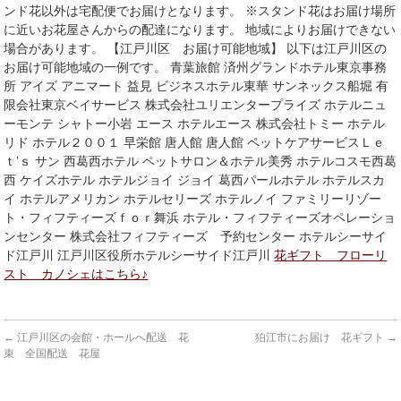
ンド花以外は宅配便でお届けとなります。 ※スタンド花はお届け場所
に近いお花屋さんからの配達になります。 地域によりお届けできない
場合があります。 【江戸川区 お届け可能地域】 以下は江戸川区の
お届け可能地域の一例です。 青葉旅館 済州グランドホテル東京事務
所 アイズ アニマート 益見 ビジネスホテル東華 サンネックス船堀 有
限会社東京ベイサービス 株式会社ユリエンタープライズ ホテルニュ
ーモンテ シャトー小岩 エース ホテルエース 株式会社トミー ホテル
リド ホテル２００１ 早栄館 唐人館 唐人館 ペットケアサービスＬｅ
ｔ’ｓ サン 西葛西ホテル ペットサロン＆ホテル美秀 ホテルコスモ西葛
西 ケイズホテル ホテルジョイ ジョイ 葛西パールホテル ホテルスカ
イ ホテルアメリカン ホテルセリーズ ホテルノイ ファミリーリゾー
ト・フィフティーズｆｏｒ舞浜 ホテル・フィフティーズオペレーショ
ンセンター 株式会社フィフティーズ 予約センター ホテルシーサイ
ド江戸川 江戸川区役所ホテルシーサイド江戸川
花ギフト フローリ
スト カノシェはこちら♪
←
江戸川区の会館・ホールへ配送 花
狛江市にお届け 花ギフト
→
束 全国配送 花屋