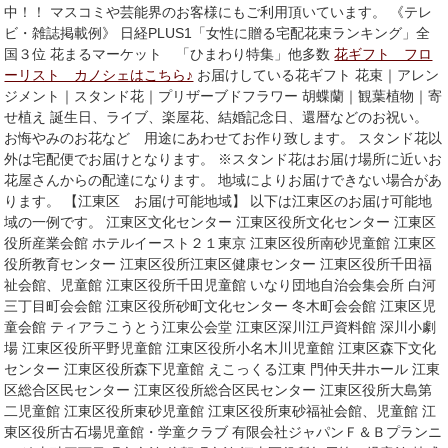
中！！ マスコミや芸能界のお客様にもご利用頂いています。 《テレ
ビ・雑誌掲載例》 日経PLUS1「女性に贈る宅配花束ランキング」全
国３位 花まるマーケット 「ひまわり特集」他多数
花ギフト フロ
ーリスト カノシェはこちら♪
お届けしている花ギフト 花束｜アレン
ジメント｜スタンド花｜プリザーブドフラワー 胡蝶蘭｜観葉植物｜寄
せ植え 誕生日、ライブ、楽屋花、結婚記念日、還暦などのお祝い。
お悔やみのお花など 用途にあわせてお作り致します。 スタンド花以
外は宅配便でお届けとなります。 ※スタンド花はお届け場所に近いお
花屋さんからの配達になります。 地域によりお届けできない場合があ
ります。 【江東区 お届け可能地域】 以下は江東区のお届け可能地
域の一例です。 江東区文化センター 江東区役所文化センター 江東区
役所産業会館 ホテルイースト２１東京 江東区役所南砂児童館 江東区
役所教育センター 江東区役所江東区健康センター 江東区役所千田福
祉会館、児童館 江東区役所千田児童館 いなり団地自治会集会所 白河
三丁目町会会館 江東区役所砂町文化センター 冬木町会会館 江東区児
童会館 ティアラこうとう江東公会堂 江東区深川江戸資料館 深川小劇
場 江東区役所平野児童館 江東区役所小名木川児童館 江東区森下文化
センター 江東区役所森下児童館 えこっくる江東 門仲天井ホール 江東
区総合区民センター 江東区役所総合区民センター 江東区役所大島第
二児童館 江東区役所東砂児童館 江東区役所東砂福祉会館、児童館 江
東区役所古石場児童館・学童クラブ 有限会社ジャパンＦ＆Ｂプランニ