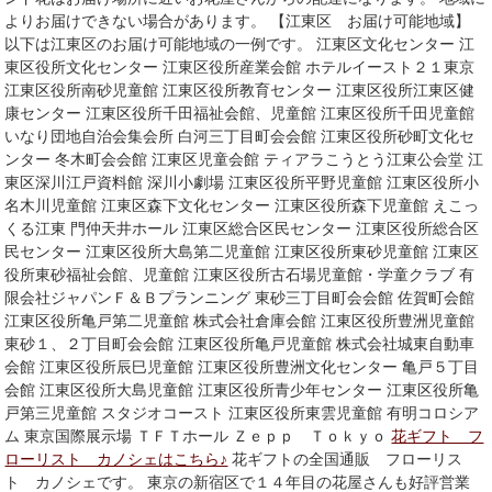
よりお届けできない場合があります。 【江東区 お届け可能地域】
以下は江東区のお届け可能地域の一例です。 江東区文化センター 江
東区役所文化センター 江東区役所産業会館 ホテルイースト２１東京
江東区役所南砂児童館 江東区役所教育センター 江東区役所江東区健
康センター 江東区役所千田福祉会館、児童館 江東区役所千田児童館
いなり団地自治会集会所 白河三丁目町会会館 江東区役所砂町文化セ
ンター 冬木町会会館 江東区児童会館 ティアラこうとう江東公会堂 江
東区深川江戸資料館 深川小劇場 江東区役所平野児童館 江東区役所小
名木川児童館 江東区森下文化センター 江東区役所森下児童館 えこっ
くる江東 門仲天井ホール 江東区総合区民センター 江東区役所総合区
民センター 江東区役所大島第二児童館 江東区役所東砂児童館 江東区
役所東砂福祉会館、児童館 江東区役所古石場児童館・学童クラブ 有
限会社ジャパンＦ＆Ｂプランニング 東砂三丁目町会会館 佐賀町会館
江東区役所亀戸第二児童館 株式会社倉庫会館 江東区役所豊洲児童館
東砂１、２丁目町会会館 江東区役所亀戸児童館 株式会社城東自動車
会館 江東区役所辰巳児童館 江東区役所豊洲文化センター 亀戸５丁目
会館 江東区役所大島児童館 江東区役所青少年センター 江東区役所亀
戸第三児童館 スタジオコースト 江東区役所東雲児童館 有明コロシア
ム 東京国際展示場 ＴＦＴホール Ｚｅｐｐ Ｔｏｋｙｏ
花ギフト フ
ローリスト カノシェはこちら♪
花ギフトの全国通販 フローリス
ト カノシェです。 東京の新宿区で１４年目の花屋さんも好評営業