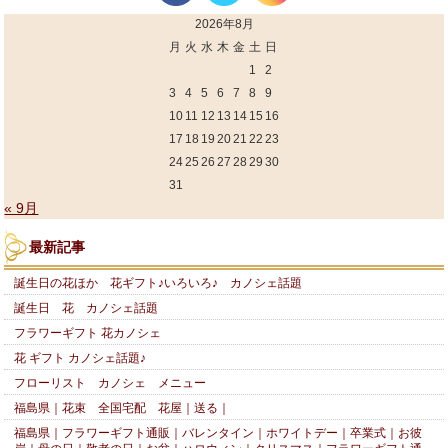
2026年8月
月
火
水
木
金
土
日
1
2
3
4
5
6
7
8
9
10
11
12
13
14
15
16
17
18
19
20
21
22
23
24
25
26
27
28
29
30
31
« 9月
最新記事
誕生日の花ほか 花ギフト♪いろいろ♪ カノシェ話題
誕生日 花 カノシェ話題
フラワーギフト 花カノシェ
花 ギフト カノシェ話題♪
フローリスト カノシェ メニュー
福島県｜花束 全国宅配 花屋｜送る｜
福島県｜フラワーギフト通販｜バレンタイン｜ホワイトデー｜卒業式｜お彼