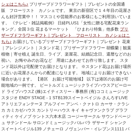
シェはこちら♪
プリザーブドフラワーギフト｜プレゼントの全国通
販 フローリスト カノシェです。 東京の新宿区で１４年目の花屋さ
んも好評営業中！！ マスコミや芸能界のお客様にもご利用頂いていま
す。 《テレビ・雑誌掲載例》 日経PLUS1「女性に贈る宅配花束ラン
キング」全国３位 花まるマーケット 「ひまわり特集」他多数
プリ
ザーブドフラワーギフト｜プレゼント フローリスト カノシェはこ
ちら♪
お届けしているプリザーブドフラワーギフト｜プレゼント 花束
｜アレンジメント｜スタンド花｜プリザーブドフラワー 胡蝶蘭｜観葉
植物｜寄せ植え 誕生日、ライブ、楽屋花、結婚記念日、還暦などのお
祝い。 お悔やみのお花など 用途にあわせてお作り致します。 スタ
ンド花以外は宅配便でお届けとなります。 ※スタンド花はお届け場所
に近いお花屋さんからの配達になります。 地域によりお届けできない
場合があります。 【港区 お届け可能地域】 以下は港区のお届け可
能地域の一例です。 ビートルズミュージックライブハウスアビーロー
ド ライブハウスZ (株)エイティスリー - 事務所 (有)ココミュージック
スタジオ ENDY STAGE - 1 STB139スイートベイジル さんろすLIVE
アトリエフォンテーヌ アルフイー アンベ・クァトロ カーサ・クラシ
カ カミカゼハウス カントリーハウス キイ キャヴァンクラブ グラフ
ィティ ケイノブ ケントス六本木店 コージーサークル サウンドベージ
ュ サテンドール サロンドミュージックバルバラ ザサード シャンク
スイートベイジル139 ノチェーロ ノヴェンバー・イレブンス1111 バ