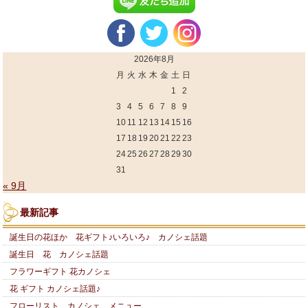
2026年8月
月
火
水
木
金
土
日
1
2
3
4
5
6
7
8
9
10
11
12
13
14
15
16
17
18
19
20
21
22
23
24
25
26
27
28
29
30
31
« 9月
最新記事
誕生日の花ほか 花ギフト♪いろいろ♪ カノシェ話題
誕生日 花 カノシェ話題
フラワーギフト 花カノシェ
花 ギフト カノシェ話題♪
フローリスト カノシェ メニュー