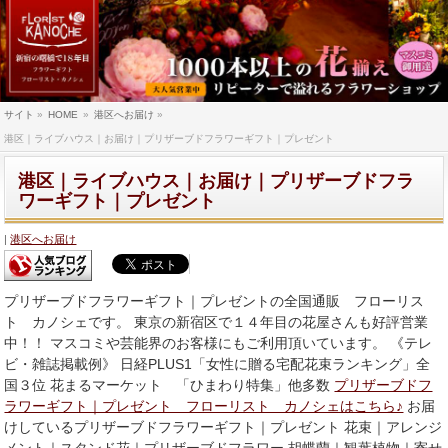
サイト
»
HOME
»
港区へお届け
»
港区｜ライブハウス｜お届け｜プリザーブドフラワーギフト｜プレゼント
港区｜ライブハウス｜お届け｜プリザーブドフラ
ワーギフト｜プレゼント
港区へお届け
プリザーブドフラワーギフト｜プレゼントの全国通販 フローリス
ト カノシェです。 東京の新宿区で１４年目の花屋さんも好評営業
中！！ マスコミや芸能界のお客様にもご利用頂いています。 《テレ
ビ・雑誌掲載例》 日経PLUS1「女性に贈る宅配花束ランキング」全
国３位 花まるマーケット 「ひまわり特集」他多数
プリザーブドフ
ラワーギフト｜プレゼント フローリスト カノシェはこちら♪
お届
けしているプリザーブドフラワーギフト｜プレゼント 花束｜アレンジ