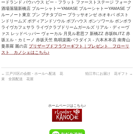
ードランド バウハウス ビー・フラット ファーストステージ フォーク
酒場落陽新橋店 ブルーシャトーYAMASE ブルーシャトーYAMASE ブ
ルーノート東京 ブン プチタブロー プラッサオンゼ ホオキパ ボスト
ンドリームズ ボディアンドソウル ボブハウス ボンソワール ボンボラ
ライヴカフェサラ ライヴクラブドリームガールズ リアル・ディーヴ
ァス レッドペッパー ヴォーカル 月見ル君思フ 新橋ZZ 赤坂BLITZ 赤
坂エル・カミーノ 赤坂天竺 島唄楽園パラダイス - 六本木本店 南青山
曼荼羅 麗の店
プリザーブドフラワーギフト｜プレゼント フローリ
スト カノシェはこちら♪
←
江戸川区の会館・ホールへ配送 花
狛江市にお届け 花ギフト
→
束 全国配送 花屋
ホームページはこちら♪