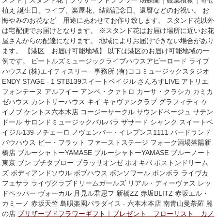
メント｜スタンド花｜プリザーブドフラワー 胡蝶蘭｜観葉植物｜寄せ
植え 誕生日、ライブ、楽屋花、結婚記念日、還暦などのお祝い。 お
悔やみのお花など 用途にあわせてお作り致します。 スタンド花以外
は宅配便でお届けとなります。 ※スタンド花はお届け場所に近いお花
屋さんからの配達になります。 地域によりお届けできない場合があり
ます。 【港区 お届け可能地域】 以下は港区のお届け可能地域の一
例です。 ビートルズミュージックライブハウスアビーロード ライブ
ハウスZ (株)エイティスリー - 事務所 (有)ココミュージックスタジオ
ENDY STAGE - 1 STB139スイートベイジル さんろすLIVE アトリエ
フォンテーヌ アルフイー アンベ・クァトロ カーサ・クラシカ カミカ
ゼハウス カントリーハウス キイ キャヴァンクラブ グラフィティ ケ
イノブ ケントス六本木店 コージーサークル サウンドベージュ サテン
ドール サロンドミュージックバルバラ ザサード シャンク スイートベ
イジル139 ノチェーロ ノヴェンバー・イレブンス1111 バードランド
バウハウス ビー・フラット ファーストステージ フォーク酒場落陽新
橋店 ブルーシャトーYAMASE ブルーシャトーYAMASE ブルーノート
東京 ブン プチタブロー プラッサオンゼ ホオキパ ボストンドリーム
ズ ボディアンドソウル ボブハウス ボンソワール ボンボラ ライヴカ
フェサラ ライヴクラブドリームガールズ リアル・ディーヴァス レッ
ドペッパー ヴォーカル 月見ル君思フ 新橋ZZ 赤坂BLITZ 赤坂エル・
カミーノ 赤坂天竺 島唄楽園パラダイス - 六本木本店 南青山曼荼羅 麗
の店
プリザーブドフラワーギフト｜プレゼント フローリスト カノ