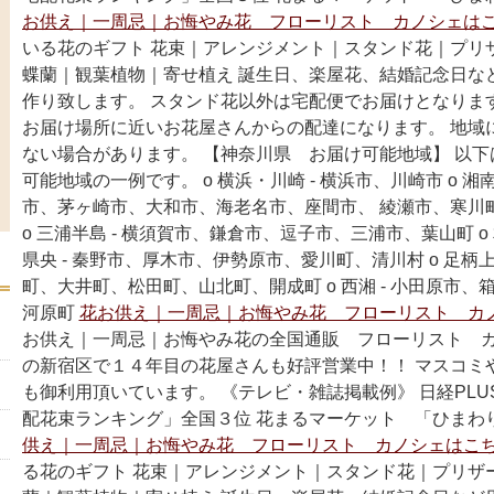
お供え｜一周忌｜お悔やみ花 フローリスト カノシェはこ
いる花のギフト 花束｜アレンジメント｜スタンド花｜プリ
蝶蘭｜観葉植物｜寄せ植え 誕生日、楽屋花、結婚記念日な
作り致します。 スタンド花以外は宅配便でお届けとなりま
お届け場所に近いお花屋さんからの配達になります。 地域
ない場合があります。 【神奈川県 お届け可能地域】 以
可能地域の一例です。 o 横浜・川崎 - 横浜市、川崎市 o 湘南
市、茅ヶ崎市、大和市、海老名市、座間市、 綾瀬市、寒川
o 三浦半島 - 横須賀市、鎌倉市、逗子市、三浦市、葉山町 o 相
県央 - 秦野市、厚木市、伊勢原市、愛川町、清川村 o 足柄上
町、大井町、松田町、山北町、開成町 o 西湘 - 小田原市
河原町
花お供え｜一周忌｜お悔やみ花 フローリスト カ
お供え｜一周忌｜お悔やみ花の全国通販 フローリスト カ
の新宿区で１４年目の花屋さんも好評営業中！！ マスコミ
も御利用頂いています。 《テレビ・雑誌掲載例》 日経PLU
配花束ランキング」全国３位 花まるマーケット 「ひまわ
供え｜一周忌｜お悔やみ花 フローリスト カノシェはこち
る花のギフト 花束｜アレンジメント｜スタンド花｜プリザ