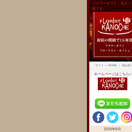
フラワーギフト 花カノ
載です。
サイト
»
HOME
»
花お供
ホームページはこちら♪
2026年8月