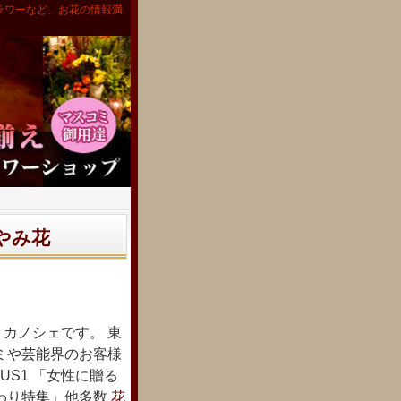
ラワーなど、お花の情報満
やみ花
カノシェです。 東
ミや芸能界のお客様
US1 「女性に贈る
わり特集」他多数
花