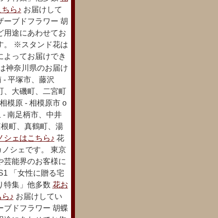
ちら♪
お届けして
ザーブドフラワー 胡
ど用途にあわせてお
す。 ※スタンド花は
によってお届けでき
下は神奈川県のお届け
 - 平塚市、藤沢
町、大磯町、二宮町
模原 - 相模原市 o
 - 南足柄市、中井
、箱根町、真鶴町、湯
ノシェはこちら♪
花
ノシェです。 東京
や芸能界のお客様に
S1 「女性に贈る宅
り特集」他多数
花お
ら♪
お届けしてい
ーブドフラワー 胡蝶