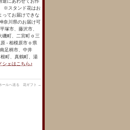
用途にあわせてお作
。 ※スタンド花はお
よってお届けできな
は神奈川県のお届け可
- 平塚市、藤沢市、
磯町、二宮町 o 三
- 相模原市 o 県
- 南足柄市、中井
、箱根町、真鶴町、湯
ノシェはこちら♪
ホールへ送る 花ギフト
→