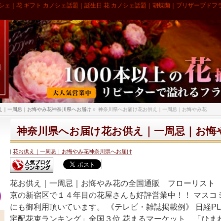
シェ｜花 ギフト カノシェ話題｜誕生日 花 カノシェ話題｜胡蝶蘭｜プリザーブドフ
え｜一周忌｜お悔やみ花神奈川県へお届け
»
神奈川県へお届け花お供え｜一周忌｜お悔やみ花
神奈川県へお届け花お供え｜一周忌｜お悔
花お供え｜一周忌｜お悔やみ花神奈川県へお届け
花お供え｜一周忌｜お悔やみ花の全国通販 フローリスト 
京の新宿区で１４年目の花屋さんも好評営業中！！ マスコ
にも御利用頂いています。 《テレビ・雑誌掲載例》 日経PL
宅配花束ランキング」全国３位 花まるマーケット 「ひま