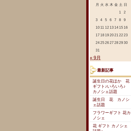
月
火
水
木
金
土
日
1
2
3
4
5
6
7
8
9
10
11
12
13
14
15
16
17
18
19
20
21
22
23
24
25
26
27
28
29
30
31
« 9月
最新記事
誕生日の花ほか 花
ギフト♪いろいろ♪
カノシェ話題
誕生日 花 カノシ
ェ話題
フラワーギフト 花カ
ノシェ
花 ギフト カノシェ