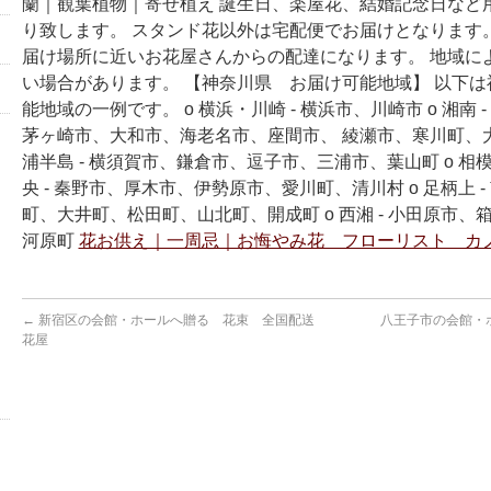
蘭｜観葉植物｜寄せ植え 誕生日、楽屋花、結婚記念日など
り致します。 スタンド花以外は宅配便でお届けとなります
届け場所に近いお花屋さんからの配達になります。 地域に
い場合があります。 【神奈川県 お届け可能地域】 以下
能地域の一例です。 o 横浜・川崎 - 横浜市、川崎市 o 湘南 
茅ヶ崎市、大和市、海老名市、座間市、 綾瀬市、寒川町、大
浦半島 - 横須賀市、鎌倉市、逗子市、三浦市、葉山町 o 相模原 
央 - 秦野市、厚木市、伊勢原市、愛川町、清川村 o 足柄上 
町、大井町、松田町、山北町、開成町 o 西湘 - 小田原市
河原町
花お供え｜一周忌｜お悔やみ花 フローリスト カ
←
新宿区の会館・ホールへ贈る 花束 全国配送
八王子市の会館・
花屋