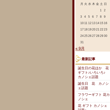
月
火
水
木
金
土
日
1
2
3
4
5
6
7
8
9
10
11
12
13
14
15
16
17
18
19
20
21
22
23
24
25
26
27
28
29
30
31
« 9月
最新記事
誕生日の花ほか 花
ギフト♪いろいろ♪
カノシェ話題
誕生日 花 カノシ
ェ話題
フラワーギフト 花カ
ノシェ
花 ギフト カノシェ