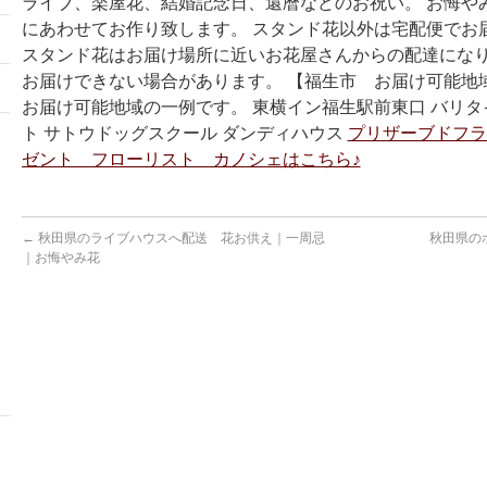
ライブ、楽屋花、結婚記念日、還暦などのお祝い。 お悔や
にあわせてお作り致します。 スタンド花以外は宅配便でお
スタンド花はお届け場所に近いお花屋さんからの配達になり
お届けできない場合があります。 【福生市 お届け可能地
お届け可能地域の一例です。 東横イン福生駅前東口 バリ
ト サトウドッグスクール ダンディハウス
プリザーブドフラ
ゼント フローリスト カノシェはこちら♪
←
秋田県のライブハウスへ配送 花お供え｜一周忌
秋田県の
｜お悔やみ花