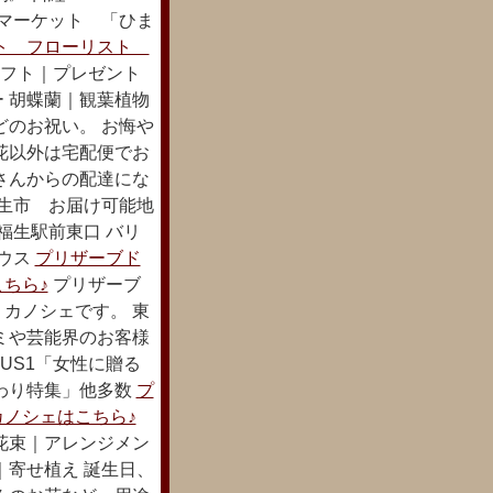
るマーケット 「ひま
ント フローリスト
フト｜プレゼント
 胡蝶蘭｜観葉植物
どのお祝い。 お悔や
花以外は宅配便でお
さんからの配達にな
福生市 お届け可能地
福生駅前東口 バリ
ハウス
プリザーブド
ちら♪
プリザーブ
カノシェです。 東
ミや芸能界のお客様
US1「女性に贈る
わり特集」他多数
プ
ノシェはこちら♪
花束｜アレンジメン
｜寄せ植え 誕生日、