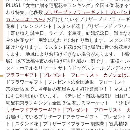
PLUS1「女性に贈る宅配花束ランキング」全国３位 花ま
わり特集」他多数
プリザーブドフラワーギフト｜プレゼ
カノシェはこちら♪
お届けしているプリザーブドフラワーギ
花束｜アレンジメント｜スタンド花｜プリザーブドフラワー
｜寄せ植え 誕生日、ライブ、楽屋花、結婚記念日、還暦な
みのお花など 用途にあわせてお作り致します。 スタンド
届けとなります。 ※スタンド花はお届け場所に近いお花屋
ります。 地域によりお届けできない場合があります。 【
域】 以下は福生市のお届け可能地域の一例です。 東横イン
タイ・ホテル＆リゾート サトウドッグスクール ダンディ
フラワーギフト｜プレゼント フローリスト カノシェはこ
ドフラワーギフト｜プレゼントの全国通販 フローリスト 
京の新宿区で１４年目の花屋さんも好評営業中！！ マスコ
にもご利用頂いています。 《テレビ・雑誌掲載例》 日経PL
宅配花束ランキング」全国３位 花まるマーケット 「ひま
リザーブドフラワーギフト｜プレゼント フローリスト カ
お届けしているプリザーブドフラワーギフト｜プレゼント 
ト｜スタンド花｜プリザーブドフラワー 胡蝶蘭｜観葉植物