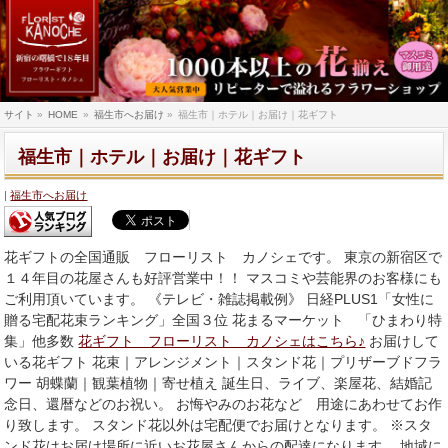
サイト
»
HOME
»
福生市へお届け
»
福生市｜ホテル｜お届け｜花ギフト
福生市｜ホテル｜お届け｜花ギフト
福生市へお届け
花ギフトの全国通販 フローリスト カノシェです。 東京の新宿区で
１４年目の花屋さんも好評営業中！！ マスコミや芸能界のお客様にも
ご利用頂いています。 《テレビ・雑誌掲載例》 日経PLUS1「女性に
贈る宅配花束ランキング」全国３位 花まるマーケット 「ひまわり特
集」他多数
花ギフト フローリスト カノシェはこちら♪
お届けして
いる花ギフト 花束｜アレンジメント｜スタンド花｜プリザーブドフラ
ワー 胡蝶蘭｜観葉植物｜寄せ植え 誕生日、ライブ、楽屋花、結婚記
念日、還暦などのお祝い。 お悔やみのお花など 用途にあわせてお作
り致します。 スタンド花以外は宅配便でお届けとなります。 ※スタ
ンド花はお届け場所に近いお花屋さんからの配達になります。 地域に