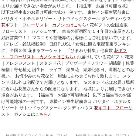
よりお届けできない場合があります。 【福生市 お届け可能地域】
以下は福生市のお届け可能地域の一例です。 東横イン福生駅前東口
バリタイ・ホテル＆リゾート サトウドッグスクール ダンディハウス
花ギフト フローリスト カノシェはこちら♪
花ギフトの全国通販
フローリスト カノシェです。 東京の新宿区で１４年目の花屋さんも
好評営業中！！ マスコミや芸能界のお客様にもご利用頂いています。
《テレビ・雑誌掲載例》 日経PLUS1「女性に贈る宅配花束ランキン
グ」全国３位 花まるマーケット 「ひまわり特集」他多数
花ギフ
ト フローリスト カノシェはこちら♪
お届けしている花ギフト 花束
｜アレンジメント｜スタンド花｜プリザーブドフラワー 胡蝶蘭｜観葉
植物｜寄せ植え 誕生日、ライブ、楽屋花、結婚記念日、還暦などのお
祝い。 お悔やみのお花など 用途にあわせてお作り致します。 スタ
ンド花以外は宅配便でお届けとなります。 ※スタンド花はお届け場所
に近いお花屋さんからの配達になります。 地域によりお届けできない
場合があります。 【福生市 お届け可能地域】 以下は福生市のお届
け可能地域の一例です。 東横イン福生駅前東口 バリタイ・ホテル＆
リゾート サトウドッグスクール ダンディハウス
花ギフト フローリ
スト カノシェはこちら♪
←
秋田県のライブハウスへ配送 花お供
秋田県のホテルへ配送 花ギフト
→