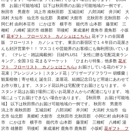
県 お届け可能地域】 以下は秋田県のお届け可能地域の一例です。
秋田市 男鹿市 潟上市 南秋田郡 五城目町 八郎潟町 井川町 大
潟村 大仙市 仙北市 仙北郡 美郷町 大館市 北秋田市 北秋田郡 小
阿仁村 由利本荘市 にかほ市 横手市 能代市 山本郡 藤里町 三
種町 八峰町 湯沢市 雄勝郡 羽後町 東成瀬村 鹿角市 鹿角郡 小坂
町
花ギフト フローリスト カノシェはこちら♪
花ギフトの全国通
販 フローリスト カノシェです。 東京の新宿区で１４年目の花屋さ
んも好評営業中！！ マスコミや芸能界のお客様にも御利用頂いていま
す。 《テレビ・雑誌掲載例》 日経PLUS1 「女性に贈る宅配花束ラン
キング」全国３位 花まるマーケット 「ひまわり特集」他多数
花ギ
フト フローリスト カノシェはこちら♪
お届けしている花のギフト
花束｜アレンジメント｜スタンド花｜プリザーブドフラワー 胡蝶蘭｜
観葉植物｜寄せ植え 誕生日、楽屋花、結婚記念日など用途にあわせて
お作り致します。 スタンド花以外は宅配便でお届けとなります。 ※
スタンド花はお届け場所に近いお花屋さんからの配達になります。 地
域によってお届けできない場合があります。 【秋田県 お届け可能地
域】 以下は秋田県のお届け可能地域の一例です。 秋田市 男鹿市
潟上市 南秋田郡 五城目町 八郎潟町 井川町 大潟村 大仙市 仙
北市 仙北郡 美郷町 大館市 北秋田市 北秋田郡 小阿仁村 由利本荘
市 にかほ市 横手市 能代市 山本郡 藤里町 三種町 八峰町 湯
沢市 雄勝郡 羽後町 東成瀬村 鹿角市 鹿角郡 小坂町
花ギフト フ