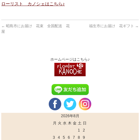
ローリスト カノシェはこちら♪
←
昭島市にお届け 花束 全国配送 花
福生市にお届け 花ギフト
→
屋
ホームページはこちら♪
2026年8月
月
火
水
木
金
土
日
1
2
3
4
5
6
7
8
9