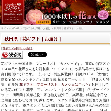
サイト
»
HOME
»
花ギフト秋田県へお届け
»
秋田県｜花ギフト｜お届け｜
秋田県｜花ギフト｜お届け｜
花ギフト秋田県へお届け
花ギフトの全国通販 フローリスト カノシェです。 東京の新宿区で
１４年目の花屋さんも好評営業中！！ マスコミや芸能界のお客様にも
御利用頂いています。 《テレビ・雑誌掲載例》 日経PLUS1 「女性に
贈る宅配花束ランキング」全国３位 花まるマーケット 「ひまわり特
集」他多数
花ギフト フローリスト カノシェはこちら♪
お届けして
いる花のギフト 花束｜アレンジメント｜スタンド花｜プリザーブドフ
ラワー 胡蝶蘭｜観葉植物｜寄せ植え 誕生日、楽屋花、結婚記念日な
ど用途にあわせてお作り致します。 スタンド花以外は宅配便でお届け
となります。 ※スタンド花はお届け場所に近いお花屋さんからの配達
になります。 地域によってお届けできない場合があります。 【秋田