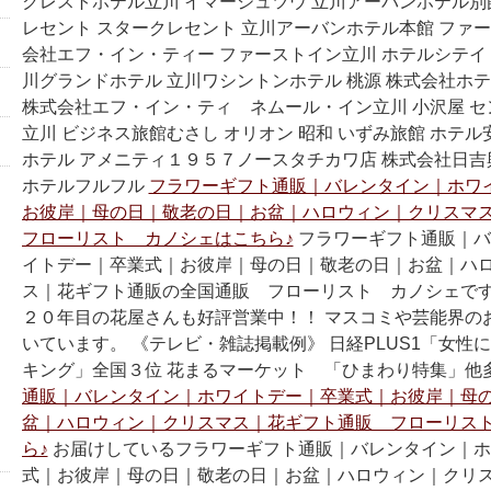
クレストホテル立川 イマージュツウ 立川アーバンホテル別
レセント スタークレセント 立川アーバンホテル本館 ファー
会社エフ・イン・ティー ファーストイン立川 ホテルシテイ 
川グランドホテル 立川ワシントンホテル 桃源 株式会社ホ
株式会社エフ・イン・ティ ネムール・イン立川 小沢屋 
立川 ビジネス旅館むさし オリオン 昭和 いずみ旅館 ホテル
ホテル アメニティ１９５７ノースタチカワ店 株式会社日
ホテルフルフル
フラワーギフト通販｜バレンタイン｜ホワ
お彼岸｜母の日｜敬老の日｜お盆｜ハロウィン｜クリスマ
フローリスト カノシェはこちら♪
フラワーギフト通販｜バ
イトデー｜卒業式｜お彼岸｜母の日｜敬老の日｜お盆｜ハ
ス｜花ギフト通販の全国通販 フローリスト カノシェです
２０年目の花屋さんも好評営業中！！ マスコミや芸能界の
いています。 《テレビ・雑誌掲載例》 日経PLUS1「女性
キング」全国３位 花まるマーケット 「ひまわり特集」他
通販｜バレンタイン｜ホワイトデー｜卒業式｜お彼岸｜母
盆｜ハロウィン｜クリスマス｜花ギフト通販 フローリス
ら♪
お届けしているフラワーギフト通販｜バレンタイン｜ホ
式｜お彼岸｜母の日｜敬老の日｜お盆｜ハロウィン｜クリ