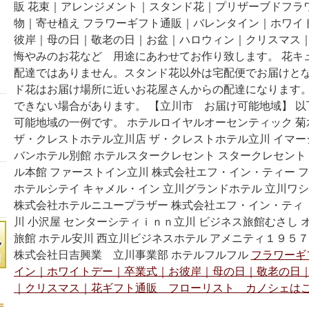
販 花束｜アレンジメント｜スタンド花｜プリザーブドフラ
物｜寄せ植え フラワーギフト通販｜バレンタイン｜ホワイ
彼岸｜母の日｜敬老の日｜お盆｜ハロウィン｜クリスマス｜
悔やみのお花など 用途にあわせてお作り致します。 花キ
配達ではありません。スタンド花以外は宅配便でお届けとな
ド花はお届け場所に近いお花屋さんからの配達になります。
できない場合があります。 【立川市 お届け可能地域】 
可能地域の一例です。 ホテルロイヤルオーセンティック 菊
ザ・クレストホテル立川店 ザ・クレストホテル立川 イマー
バンホテル別館 ホテルスタークレセント スタークレセント
ル本館 ファーストイン立川 株式会社エフ・イン・ティー 
ホテルシテイ キャメル・イン 立川グランドホテル 立川ワシ
株式会社ホテルニユープラザー 株式会社エフ・イン・ティ
川 小沢屋 センターシティｉｎｎ立川 ビジネス旅館むさし オ
旅館 ホテル安川 西立川ビジネスホテル アメニティ１９５
株式会社日吉興業 立川事業部 ホテルフルフル
フラワーギ
イン｜ホワイトデー｜卒業式｜お彼岸｜母の日｜敬老の日
｜クリスマス｜花ギフト通販 フローリスト カノシェはこ