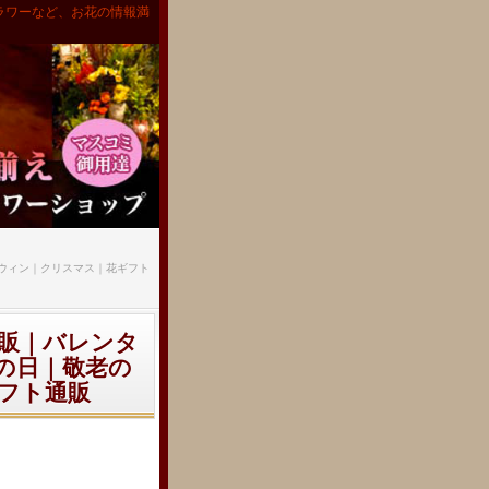
ラワーなど、お花の情報満
ウィン｜クリスマス｜花ギフト
販｜バレンタ
の日｜敬老の
フト通販