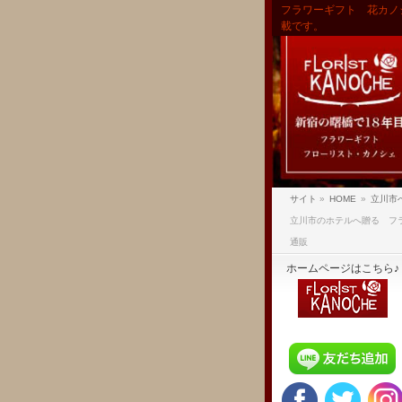
フラワーギフト 花カノ
載です。
サイト
»
HOME
»
立川市
立川市のホテルへ贈る フ
通販
ホームページはこちら♪