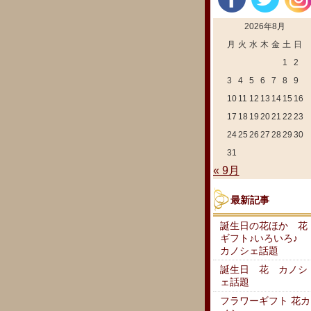
2026年8月
月
火
水
木
金
土
日
1
2
3
4
5
6
7
8
9
10
11
12
13
14
15
16
17
18
19
20
21
22
23
24
25
26
27
28
29
30
31
« 9月
最新記事
誕生日の花ほか 花
ギフト♪いろいろ♪
カノシェ話題
誕生日 花 カノシ
ェ話題
フラワーギフト 花カ