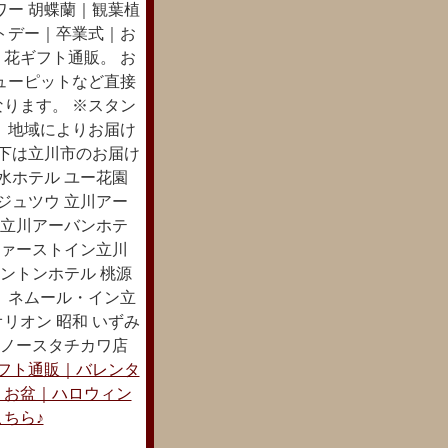
ワー 胡蝶蘭｜観葉植
トデー｜卒業式｜お
花ギフト通販。 お
ューピットなど直接
ります。 ※スタン
 地域によりお届け
以下は立川市のお届け
水ホテル ユー花園
ジュツウ 立川アー
 立川アーバンホテ
ファーストイン立川
ントンホテル 桃源
 ネムール・イン立
リオン 昭和 いずみ
７ノースタチカワ店
フト通販｜バレンタ
｜お盆｜ハロウィン
ちら♪