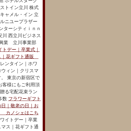
館 ホテルスターク
ストイン立川 株式
キャメル・イン 立
テルニユープラザー
センターシティｉｎｎ
安川 西立川ビジネス
吉興業 立川事業部
イトデー｜卒業式｜
ス｜花ギフト通販
レンタイン｜ホワ
ロウィン｜クリスマ
。 東京の新宿区で
お客様にもご利用頂
に贈る宅配花束ラン
多数
フラワーギフト
の日｜敬老の日｜お
ト カノシェはこち
ワイトデー｜卒業
スマス｜花ギフト通