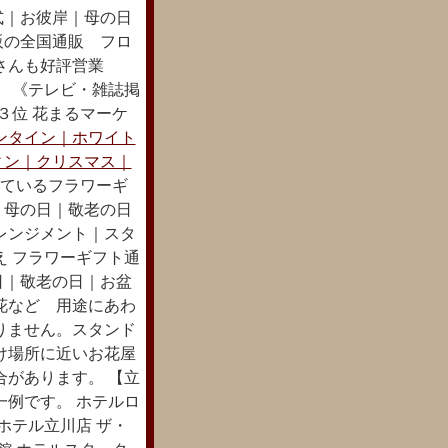
式｜お彼岸｜母の日
販の全国通販 フロ
さんも好評営業
。 《テレビ・雑誌掲
３位 花まるマーケ
ンタイン｜ホワイト
ィン｜クリスマス｜
ているフラワーギ
｜母の日｜敬老の日
レンジメント｜スタ
え フラワーギフト通
日｜敬老の日｜お盆
花など 用途にあわ
りません。スタンド
け場所に近いお花屋
合があります。 【立
一例です。 ホテルロ
ホテル立川店 ザ・