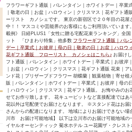
フラワーギフト通販｜バレンタイン｜ホワイトデー｜卒業
｜敬老の日｜お盆｜ハロウィン｜クリスマス｜花ギフト通
ーリスト カノシェです。 東京の新宿区で２０年目の花屋
中！！ マスコミや芸能界のお客様にもご利用頂いています
載例》 日経PLUS1「女性に贈る宅配花束ランキング」全国
ット 「ひまわり特集」他多数
フラワーギフト通販｜バレ
デー｜卒業式｜お彼岸｜母の日｜敬老の日｜お盆｜ハロウ
花ギフト通販 フローリスト カノシェはこちら♪
お届けし
フト通販｜バレンタイン｜ホワイトデー｜卒業式｜お彼岸
｜お盆｜ハロウィン｜クリスマス｜花ギフト通販 花束｜ア
ンド花｜プリザーブドフラワー 胡蝶蘭｜観葉植物｜寄せ植
販｜バレンタイン｜ホワイトデー｜卒業式｜お彼岸｜母の
｜ハロウィン｜クリスマス｜花ギフト通販。 お悔やみのお
せてお作り致します。 花キューピットなど直接配達ではあ
花以外は宅配便でお届けとなります。 ※スタンド花はお届
さんからの配達になります。 地域によりお届けできない場
川市 お届け可能地域】 以下は立川市のお届け可能地域の
イヤルオーセンティック 菊水ホテル ユー花園ザ・クレスト