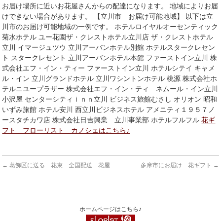
お届け場所に近いお花屋さんからの配達になります。 地域によりお届
けできない場合があります。 【立川市 お届け可能地域】 以下は立
川市のお届け可能地域の一例です。 ホテルロイヤルオーセンティック
菊水ホテル ユー花園ザ・クレストホテル立川店 ザ・クレストホテル
立川 イマージュツウ 立川アーバンホテル別館 ホテルスタークレセン
ト スタークレセント 立川アーバンホテル本館 ファーストイン立川 株
式会社エフ・イン・ティー ファーストイン立川 ホテルシテイ キャメ
ル・イン 立川グランドホテル 立川ワシントンホテル 桃源 株式会社ホ
テルニユープラザー 株式会社エフ・イン・ティ ネムール・イン立川
小沢屋 センターシティｉｎｎ立川 ビジネス旅館むさし オリオン 昭和
いずみ旅館 ホテル安川 西立川ビジネスホテル アメニティ１９５７ノ
ースタチカワ店 株式会社日吉興業 立川事業部 ホテルフルフル
花ギ
フト フローリスト カノシェはこちら♪
←
葛飾区に送る 花束 全国配送 花屋
多摩市にお届け 花ギフト
→
ホームページはこちら♪