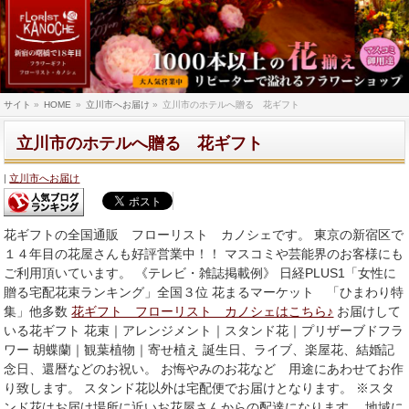
サイト
»
HOME
»
立川市へお届け
»
立川市のホテルへ贈る 花ギフト
立川市のホテルへ贈る 花ギフト
立川市へお届け
花ギフトの全国通販 フローリスト カノシェです。 東京の新宿区で
１４年目の花屋さんも好評営業中！！ マスコミや芸能界のお客様にも
ご利用頂いています。 《テレビ・雑誌掲載例》 日経PLUS1「女性に
贈る宅配花束ランキング」全国３位 花まるマーケット 「ひまわり特
集」他多数
花ギフト フローリスト カノシェはこちら♪
お届けして
いる花ギフト 花束｜アレンジメント｜スタンド花｜プリザーブドフラ
ワー 胡蝶蘭｜観葉植物｜寄せ植え 誕生日、ライブ、楽屋花、結婚記
念日、還暦などのお祝い。 お悔やみのお花など 用途にあわせてお作
り致します。 スタンド花以外は宅配便でお届けとなります。 ※スタ
ンド花はお届け場所に近いお花屋さんからの配達になります。 地域に