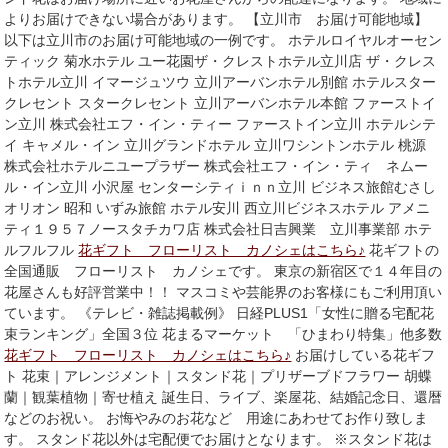
よりお届けできない場合があります。 【立川市 お届け可能地域】
以下は立川市のお届け可能地域の一例です。 ホテルロイヤルオーセン
ティック 菊水ホテル ユー花園ザ・クレストホテル立川店 ザ・クレス
トホテル立川 イマージュツウ 立川アーバンホテル別館 ホテルスター
クレセント スタークレセント 立川アーバンホテル本館 ファーストイ
ン立川 株式会社エフ・イン・ティー ファーストイン立川 ホテルシテ
イ キャメル・イン 立川グランドホテル 立川ワシントンホテル 桃源
株式会社ホテルニユープラザー 株式会社エフ・イン・ティ ネムー
ル・イン立川 小沢屋 センターシティｉｎｎ立川 ビジネス旅館むさし
オリオン 昭和 いずみ旅館 ホテル安川 西立川ビジネスホテル アメニ
ティ１９５７ノースタチカワ店 株式会社日吉興業 立川事業部 ホテ
ルフルフル
花ギフト フローリスト カノシェはこちら♪
花ギフトの
全国通販 フローリスト カノシェです。 東京の新宿区で１４年目の
花屋さんも好評営業中！！ マスコミや芸能界のお客様にもご利用頂い
ています。 《テレビ・雑誌掲載例》 日経PLUS1「女性に贈る宅配花
束ランキング」全国３位 花まるマーケット 「ひまわり特集」他多数
花ギフト フローリスト カノシェはこちら♪
お届けしている花ギフ
ト 花束｜アレンジメント｜スタンド花｜プリザーブドフラワー 胡蝶
蘭｜観葉植物｜寄せ植え 誕生日、ライブ、楽屋花、結婚記念日、還暦
などのお祝い。 お悔やみのお花など 用途にあわせてお作り致しま
す。 スタンド花以外は宅配便でお届けとなります。 ※スタンド花は