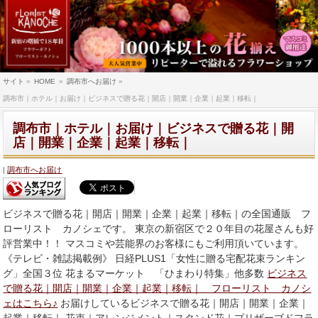
サイト
»
HOME
»
調布市へお届け
»
調布市｜ホテル｜お届け｜ビジネスで贈る花｜開店｜開業｜企業｜起業｜移転｜
調布市｜ホテル｜お届け｜ビジネスで贈る花｜開
店｜開業｜企業｜起業｜移転｜
調布市へお届け
ビジネスで贈る花｜開店｜開業｜企業｜起業｜移転｜の全国通販 フ
ローリスト カノシェです。 東京の新宿区で２０年目の花屋さんも好
評営業中！！ マスコミや芸能界のお客様にもご利用頂いています。
《テレビ・雑誌掲載例》 日経PLUS1「女性に贈る宅配花束ランキン
グ」全国３位 花まるマーケット 「ひまわり特集」他多数
ビジネス
で贈る花｜開店｜開業｜企業｜起業｜移転｜ フローリスト カノシ
ェはこちら♪
お届けしているビジネスで贈る花｜開店｜開業｜企業｜