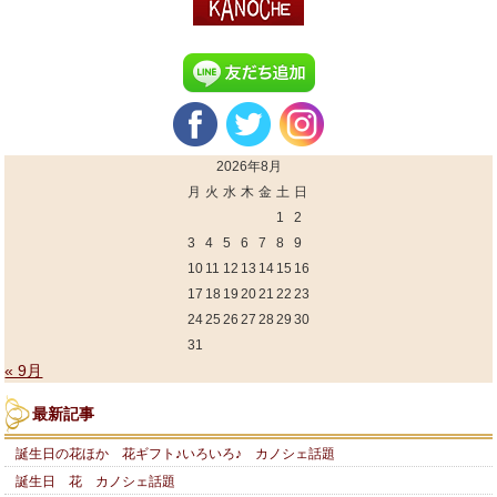
2026年8月
月
火
水
木
金
土
日
1
2
3
4
5
6
7
8
9
10
11
12
13
14
15
16
17
18
19
20
21
22
23
24
25
26
27
28
29
30
31
« 9月
最新記事
誕生日の花ほか 花ギフト♪いろいろ♪ カノシェ話題
誕生日 花 カノシェ話題