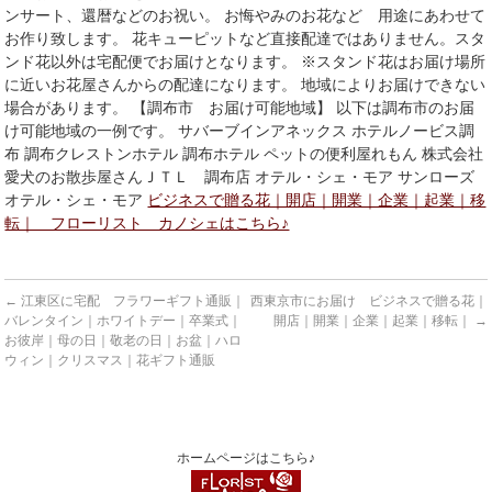
ンサート、還暦などのお祝い。 お悔やみのお花など 用途にあわせて
お作り致します。 花キューピットなど直接配達ではありません。スタ
ンド花以外は宅配便でお届けとなります。 ※スタンド花はお届け場所
に近いお花屋さんからの配達になります。 地域によりお届けできない
場合があります。 【調布市 お届け可能地域】 以下は調布市のお届
け可能地域の一例です。 サバーブインアネックス ホテルノービス調
布 調布クレストンホテル 調布ホテル ペットの便利屋れもん 株式会社
愛犬のお散歩屋さんＪＴＬ 調布店 オテル・シェ・モア サンローズ
オテル・シェ・モア
ビジネスで贈る花｜開店｜開業｜企業｜起業｜移
転｜ フローリスト カノシェはこちら♪
←
江東区に宅配 フラワーギフト通販｜
西東京市にお届け ビジネスで贈る花｜
バレンタイン｜ホワイトデー｜卒業式｜
開店｜開業｜企業｜起業｜移転｜
→
お彼岸｜母の日｜敬老の日｜お盆｜ハロ
ウィン｜クリスマス｜花ギフト通販
ホームページはこちら♪