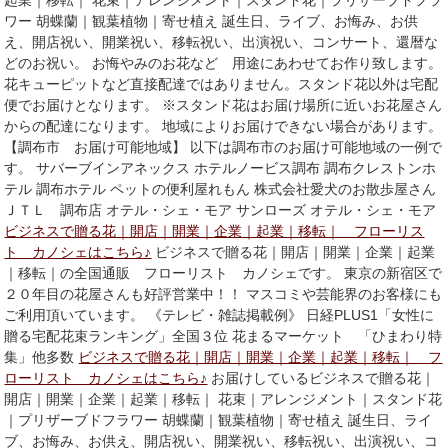
起業｜移転｜ 花束｜アレンジメント｜スタンド花｜プリザーブドフラ
ワー 胡蝶蘭｜観葉植物｜寄せ植え 誕生日、ライブ、お悔み、お供
え、開店祝い、開業祝い、移転祝い、出演祝い、コンサート、還暦な
どのお祝い。 お悔やみのお花など 用途にあわせてお作り致します。
花キューピットなど直接配達ではありません。スタンド花以外は宅配
便でお届けとなります。 ※スタンド花はお届け場所に近いお花屋さん
からの配達になります。 地域によりお届けできない場合があります。
【調布市 お届け可能地域】 以下は調布市のお届け可能地域の一例で
す。 サバーブインアネックス ホテルノービス調布 調布クレストンホ
テル 調布ホテル ペットの便利屋れもん 株式会社愛犬のお散歩屋さん
ＪＴＬ 調布店 オテル・シェ・モア サンローズ オテル・シェ・モア
ビジネスで贈る花｜開店｜開業｜企業｜起業｜移転｜ フローリス
ト カノシェはこちら♪
ビジネスで贈る花｜開店｜開業｜企業｜起業
｜移転｜の全国通販 フローリスト カノシェです。 東京の新宿区で
２０年目の花屋さんも好評営業中！！ マスコミや芸能界のお客様にも
ご利用頂いています。 《テレビ・雑誌掲載例》 日経PLUS1「女性に
贈る宅配花束ランキング」全国３位 花まるマーケット 「ひまわり特
集」他多数
ビジネスで贈る花｜開店｜開業｜企業｜起業｜移転｜ フ
ローリスト カノシェはこちら♪
お届けしているビジネスで贈る花｜
開店｜開業｜企業｜起業｜移転｜ 花束｜アレンジメント｜スタンド花
｜プリザーブドフラワー 胡蝶蘭｜観葉植物｜寄せ植え 誕生日、ライ
ブ、お悔み、お供え、開店祝い、開業祝い、移転祝い、出演祝い、コ