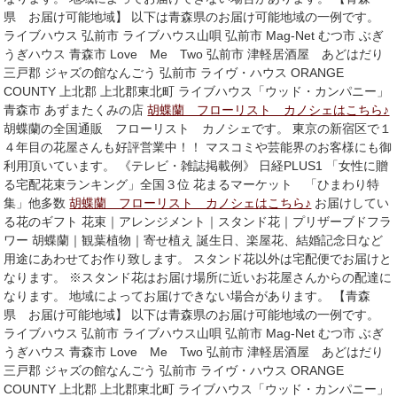
県 お届け可能地域】 以下は青森県のお届け可能地域の一例です。
ライブハウス 弘前市 ライブハウス山唄 弘前市 Mag-Net むつ市 ぶぎ
うぎハウス 青森市 Love Me Two 弘前市 津軽居酒屋 あどはだり
三戸郡 ジャズの館なんごう 弘前市 ライヴ・ハウス ORANGE
COUNTY 上北郡 上北郡東北町 ライブハウス「ウッド・カンパニー」
青森市 あずまたくみの店
胡蝶蘭 フローリスト カノシェはこちら♪
胡蝶蘭の全国通販 フローリスト カノシェです。 東京の新宿区で１
４年目の花屋さんも好評営業中！！ マスコミや芸能界のお客様にも御
利用頂いています。 《テレビ・雑誌掲載例》 日経PLUS1 「女性に贈
る宅配花束ランキング」全国３位 花まるマーケット 「ひまわり特
集」他多数
胡蝶蘭 フローリスト カノシェはこちら♪
お届けしてい
る花のギフト 花束｜アレンジメント｜スタンド花｜プリザーブドフラ
ワー 胡蝶蘭｜観葉植物｜寄せ植え 誕生日、楽屋花、結婚記念日など
用途にあわせてお作り致します。 スタンド花以外は宅配便でお届けと
なります。 ※スタンド花はお届け場所に近いお花屋さんからの配達に
なります。 地域によってお届けできない場合があります。 【青森
県 お届け可能地域】 以下は青森県のお届け可能地域の一例です。
ライブハウス 弘前市 ライブハウス山唄 弘前市 Mag-Net むつ市 ぶぎ
うぎハウス 青森市 Love Me Two 弘前市 津軽居酒屋 あどはだり
三戸郡 ジャズの館なんごう 弘前市 ライヴ・ハウス ORANGE
COUNTY 上北郡 上北郡東北町 ライブハウス「ウッド・カンパニー」