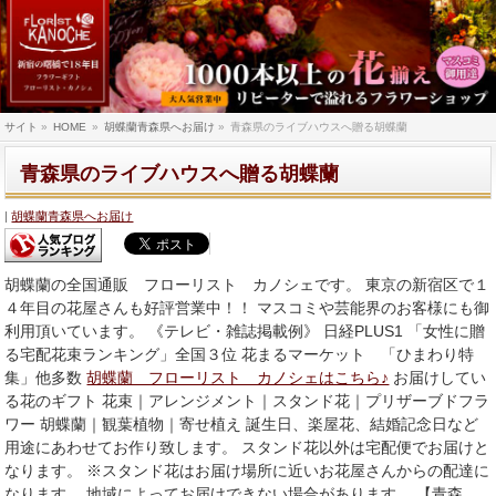
サイト
»
HOME
»
胡蝶蘭青森県へお届け
»
青森県のライブハウスへ贈る胡蝶蘭
青森県のライブハウスへ贈る胡蝶蘭
胡蝶蘭青森県へお届け
胡蝶蘭の全国通販 フローリスト カノシェです。 東京の新宿区で１
４年目の花屋さんも好評営業中！！ マスコミや芸能界のお客様にも御
利用頂いています。 《テレビ・雑誌掲載例》 日経PLUS1 「女性に贈
る宅配花束ランキング」全国３位 花まるマーケット 「ひまわり特
集」他多数
胡蝶蘭 フローリスト カノシェはこちら♪
お届けしてい
る花のギフト 花束｜アレンジメント｜スタンド花｜プリザーブドフラ
ワー 胡蝶蘭｜観葉植物｜寄せ植え 誕生日、楽屋花、結婚記念日など
用途にあわせてお作り致します。 スタンド花以外は宅配便でお届けと
なります。 ※スタンド花はお届け場所に近いお花屋さんからの配達に
なります。 地域によってお届けできない場合があります。 【青森