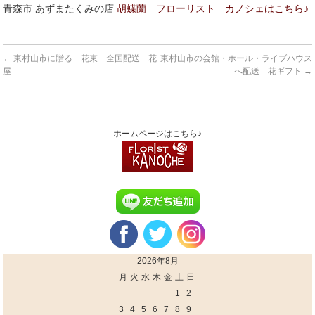
青森市 あずまたくみの店
胡蝶蘭 フローリスト カノシェはこちら♪
←
東村山市に贈る 花束 全国配送 花
東村山市の会館・ホール・ライブハウス
屋
へ配送 花ギフト
→
ホームページはこちら♪
2026年8月
月
火
水
木
金
土
日
1
2
3
4
5
6
7
8
9