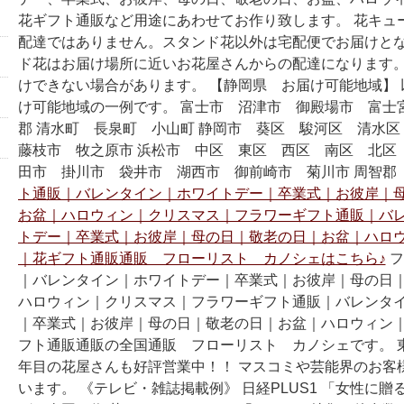
花ギフト通販など用途にあわせてお作り致します。 花キュ
配達ではありません。スタンド花以外は宅配便でお届けとな
ド花はお届け場所に近いお花屋さんからの配達になります。
けできない場合があります。 【静岡県 お届け可能地域】
け可能地域の一例です。 富士市 沼津市 御殿場市 富士
郡 清水町 長泉町 小山町 静岡市 葵区 駿河区 清水
藤枝市 牧之原市 浜松市 中区 東区 西区 南区 北区
田市 掛川市 袋井市 湖西市 御前崎市 菊川市 周智郡
ト通販｜バレンタイン｜ホワイトデー｜卒業式｜お彼岸｜
お盆｜ハロウィン｜クリスマス｜フラワーギフト通販｜バ
トデー｜卒業式｜お彼岸｜母の日｜敬老の日｜お盆｜ハロ
｜花ギフト通販通販 フローリスト カノシェはこちら♪
フ
｜バレンタイン｜ホワイトデー｜卒業式｜お彼岸｜母の日
ハロウィン｜クリスマス｜フラワーギフト通販｜バレンタ
｜卒業式｜お彼岸｜母の日｜敬老の日｜お盆｜ハロウィン
フト通販通販の全国通販 フローリスト カノシェです。 
年目の花屋さんも好評営業中！！ マスコミや芸能界のお客
います。 《テレビ・雑誌掲載例》 日経PLUS1 「女性に