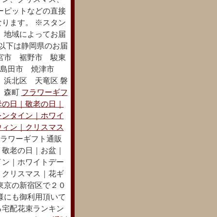
ーピットなどの直接
ります。 ※スタン
 地域によってお届
 以下は静岡県のお届
宮市 裾野市 駿東
区 島田市 焼津市
 浜北区 天竜区 磐
 森町
フラワーギフ
母の日｜敬老の日｜
レンタイン｜ホワイ
ウィン｜クリスマス
ラワーギフト通販
｜敬老の日｜お盆｜
イン｜ホワイトデー
｜クリスマス｜花ギ
東京の新宿区で２０
様にも御利用頂いて
贈る宅配花束ランキン