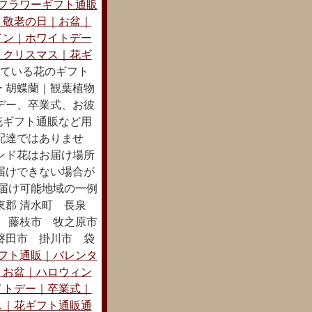
フラワーギフト通販
｜敬老の日｜お盆｜
イン｜ホワイトデー
｜クリスマス｜花ギ
ている花のギフト
 胡蝶蘭｜観葉植物
デー、卒業式、お彼
花ギフト通販など用
配達ではありませ
ンド花はお届け場所
届けできない場合が
お届け可能地域の一例
東郡 清水町 長泉
市 藤枝市 牧之原市
磐田市 掛川市 袋
フト通販｜バレンタ
｜お盆｜ハロウィン
イトデー｜卒業式｜
ス｜花ギフト通販通