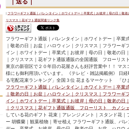
｜送る｜
フラワーギフト通販｜バレンタイン｜ホワイトデー｜卒業式｜お彼岸｜母の日｜敬老
リスマス｜花ギフト通販関連リンク集
フラワーギフト通販｜バレンタイン｜ホワイトデー｜卒業
｜敬老の日｜お盆｜ハロウィン｜クリスマス｜フラワーギ
イン｜ホワイトデー｜卒業式｜お彼岸｜母の日｜敬老の日
｜クリスマス｜花ギフト通販通販の全国通販 フローリス
東京の新宿区で２０年目の花屋さんも好評営業中！！ マス
様にも御利用頂いています。 《テレビ・雑誌掲載例》 日経P
る宅配花束ランキング」全国３位 花まるマーケット 「ひ
フラワーギフト通販｜バレンタイン｜ホワイトデー｜卒業
｜敬老の日｜お盆｜ハロウィン｜クリスマス｜フラワーギ
イン｜ホワイトデー｜卒業式｜お彼岸｜母の日｜敬老の日
｜クリスマス｜花ギフト通販通販 フローリスト カノシェ
している花のギフト 花束｜アレンジメント｜スタンド花｜
ー 胡蝶蘭｜観葉植物｜寄せ植え フラワーギフト通販、バ
デー、卒業式、お彼岸、母の日、敬老の日、お盆、ハロウ